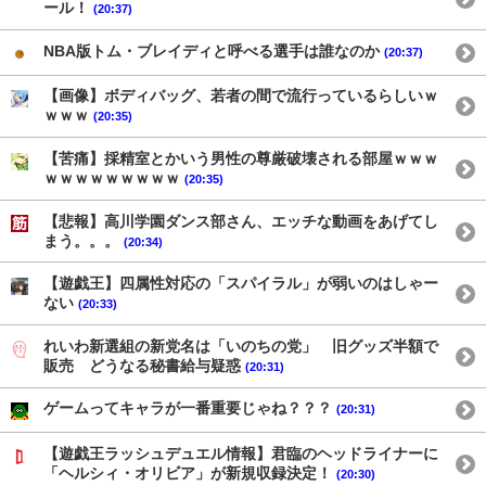
ール！
(20:37)
NBA版トム・ブレイディと呼べる選手は誰なのか
(20:37)
【画像】ボディバッグ、若者の間で流行っているらしいｗ
ｗｗｗ
(20:35)
【苦痛】採精室とかいう男性の尊厳破壊される部屋ｗｗｗ
ｗｗｗｗｗｗｗｗｗ
(20:35)
【悲報】高川学園ダンス部さん、エッチな動画をあげてし
まう。。。
(20:34)
【遊戯王】四属性対応の「スパイラル」が弱いのはしゃー
ない
(20:33)
れいわ新選組の新党名は「いのちの党」 旧グッズ半額で
販売 どうなる秘書給与疑惑
(20:31)
ゲームってキャラが一番重要じゃね？？？
(20:31)
【遊戯王ラッシュデュエル情報】君臨のヘッドライナーに
「ヘルシィ・オリビア」が新規収録決定！
(20:30)