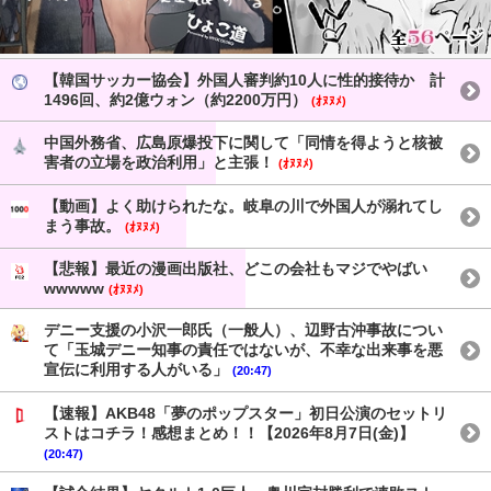
【韓国サッカー協会】外国人審判約10人に性的接待か 計
1496回、約2億ウォン（約2200万円）
(ｵﾇﾇﾒ)
中国外務省、広島原爆投下に関して「同情を得ようと核被
害者の立場を政治利用」と主張！
(ｵﾇﾇﾒ)
【動画】よく助けられたな。岐阜の川で外国人が溺れてし
まう事故。
(ｵﾇﾇﾒ)
【悲報】最近の漫画出版社、どこの会社もマジでやばい
wwwww
(ｵﾇﾇﾒ)
デニー支援の小沢一郎氏（一般人）、辺野古沖事故につい
て「玉城デニー知事の責任ではないが、不幸な出来事を悪
宣伝に利用する人がいる」
(20:47)
【速報】AKB48「夢のポップスター」初日公演のセットリ
ストはコチラ！感想まとめ！！【2026年8月7日(金)】
(20:47)