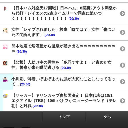
【日本ハム対楽天17回戦】日本ハム、8回裏2アウト満塁か
ら代打・レイエスの2点タイムリーで同点に追いつ
く！！！！！！！！！！！！！
(20:30)
女性「レイプされました」検事「嘘では？」女性「傷つい
たので訴えます」
(20:30)
熊本地震で居酒屋から温泉が湧き出るｗｗｗｗｗｗｗｗｗ
ｗ
(20:30)
【悲報】人助け中の男性を「犯罪ですよ！」と責めた女
性、警察が来た瞬間逃げる
(20:30)
小川彩、薄着。ぽよぽよのお肌が大変なことになってるっ
て...
(20:30)
【サッカー】キリンカップ参加国決定！ 日本代表は10/1
エクアドル（TBS）10/5 パナマかニュージーランド（テレ
朝）と対戦
(20:30)
トップ
次へ