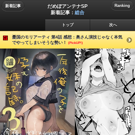
だめぽアンテナSP
Ranking
新着記事
新着記事：
総合
トップ
次へ
憂国のモリアーティ 第4話 感想：奥さん演技じゃなく本気
でやってしまいそうな勢い！
(PickUP!)