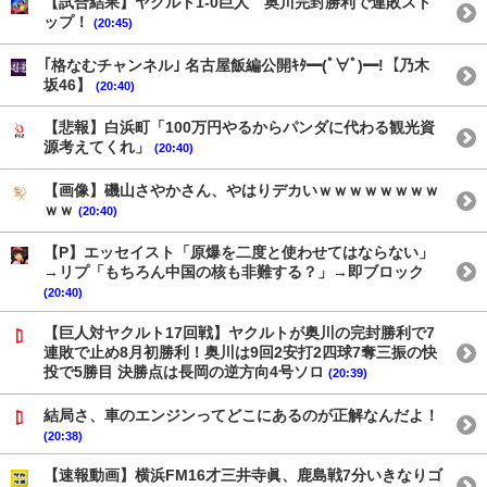
【試合結果】ヤクルト1-0巨人 奥川完封勝利で連敗スト
ップ！
(20:45)
｢格なむチャンネル｣ 名古屋飯編公開ｷﾀ━(ﾟ∀ﾟ)━!【乃木
坂46】
(20:40)
【悲報】白浜町「100万円やるからパンダに代わる観光資
源考えてくれ」
(20:40)
【画像】磯山さやかさん、やはりデカいｗｗｗｗｗｗｗｗ
ｗｗ
(20:40)
【P】エッセイスト「原爆を二度と使わせてはならない」
→リプ「もちろん中国の核も非難する？」→即ブロック
(20:40)
【巨人対ヤクルト17回戦】ヤクルトが奥川の完封勝利で7
連敗で止め8月初勝利！奥川は9回2安打2四球7奪三振の快
投で5勝目 決勝点は長岡の逆方向4号ソロ
(20:39)
結局さ、車のエンジンってどこにあるのが正解なんだよ！
(20:38)
【速報動画】横浜FM16才三井寺眞、鹿島戦7分いきなりゴ