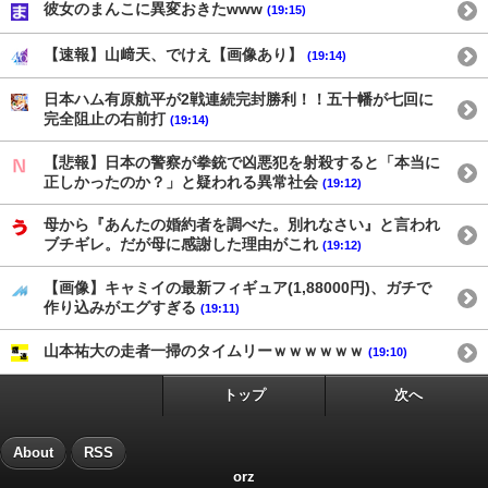
彼女のまんこに異変おきたwww
(19:15)
【速報】山﨑天、でけえ【画像あり】
(19:14)
日本ハム有原航平が2戦連続完封勝利！！五十幡が七回に
完全阻止の右前打
(19:14)
【悲報】日本の警察が拳銃で凶悪犯を射殺すると「本当に
正しかったのか？」と疑われる異常社会
(19:12)
母から『あんたの婚約者を調べた。別れなさい』と言われ
ブチギレ。だが母に感謝した理由がこれ
(19:12)
【画像】キャミイの最新フィギュア(1,88000円)、ガチで
作り込みがエグすぎる
(19:11)
山本祐大の走者一掃のタイムリーｗｗｗｗｗｗ
(19:10)
トップ
次へ
About
RSS
orz