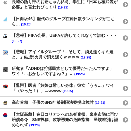
長崎の語り部のお爺ちゃん(84)、学生に『日本も核武装が
必要』と言われびっくり
(19:29)
【日向坂46】歴代のグループ在籍日数ランキングがこち
ら…
(19:28)
【悲報】FIFA会長、UEFAが許してくれなくて詰む・・・
(19:27)
【悲報】アイドルグループ「...そして、消え逝くキミ達
と。」結成5カ月で消え逝くｗｗｗｗ
(19:25)
研究者「ADHDは狩猟民族として優秀だったんですよ」
ワイ「…おかしいですよね？」→
(19:25)
【驚愕】医者「妊娠は難しい身体」彼女「うぅ…」ワイ
「（やった！）」→wwww
(19:25)
高市首相 子供のSNS年齢制限法案提出検討
(19:21)
【大阪高裁】在日コリアンへの名誉棄損、泉南市議に再び
賠償命令 SNS投稿、攻撃誘発の危険指摘 民族差別は認
められず
(19:20)