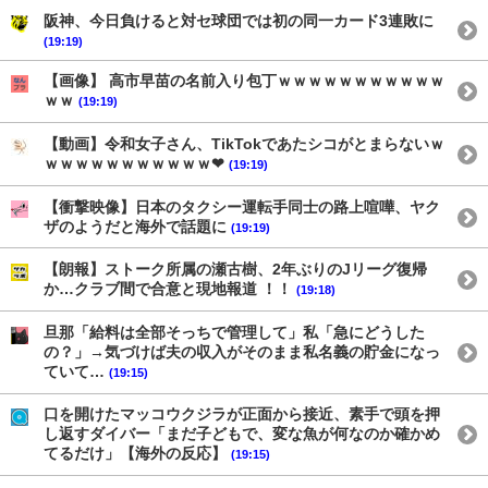
阪神、今日負けると対セ球団では初の同一カード3連敗に
(19:19)
【画像】 高市早苗の名前入り包丁ｗｗｗｗｗｗｗｗｗｗｗ
ｗｗ
(19:19)
【動画】令和女子さん、TikTokであたシコがとまらないｗ
ｗｗｗｗｗｗｗｗｗｗｗ❤
(19:19)
【衝撃映像】日本のタクシー運転手同士の路上喧嘩、ヤク
ザのようだと海外で話題に
(19:19)
【朗報】ストーク所属の瀬古樹、2年ぶりのJリーグ復帰
か…クラブ間で合意と現地報道 ！！
(19:18)
旦那「給料は全部そっちで管理して」私「急にどうした
の？」→気づけば夫の収入がそのまま私名義の貯金になっ
ていて…
(19:15)
口を開けたマッコウクジラが正面から接近、素手で頭を押
し返すダイバー「まだ子どもで、変な魚が何なのか確かめ
てるだけ」【海外の反応】
(19:15)