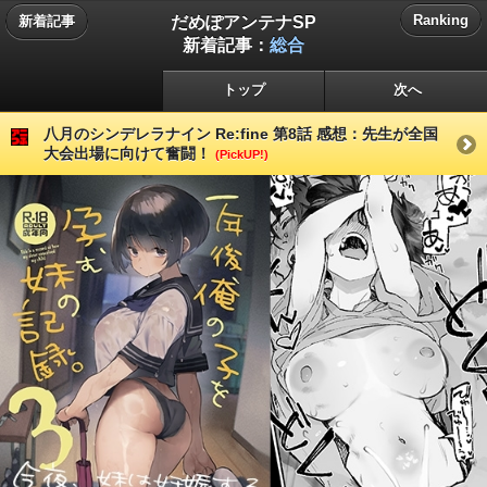
だめぽアンテナSP
Ranking
新着記事
新着記事：
総合
トップ
次へ
八月のシンデレラナイン Re:fine 第8話 感想：先生が全国
大会出場に向けて奮闘！
(PickUP!)