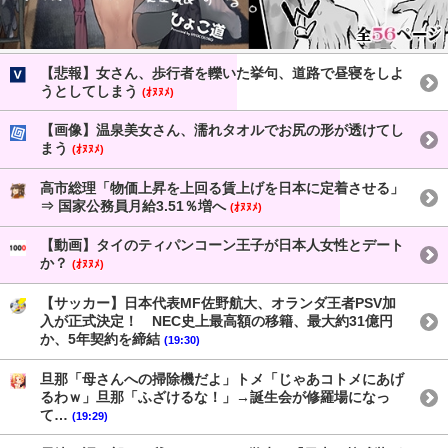
【悲報】女さん、歩行者を轢いた挙句、道路で昼寝をしよ
うとしてしまう
(ｵﾇﾇﾒ)
【画像】温泉美女さん、濡れタオルでお尻の形が透けてし
まう
(ｵﾇﾇﾒ)
高市総理「物価上昇を上回る賃上げを日本に定着させる」
⇒ 国家公務員月給3.51％増へ
(ｵﾇﾇﾒ)
【動画】タイのティパンコーン王子が日本人女性とデート
か？
(ｵﾇﾇﾒ)
【サッカー】日本代表MF佐野航大、オランダ王者PSV加
入が正式決定！ NEC史上最高額の移籍、最大約31億円
か、5年契約を締結
(19:30)
旦那「母さんへの掃除機だよ」トメ「じゃあコトメにあげ
るわｗ」旦那「ふざけるな！」→誕生会が修羅場になっ
て…
(19:29)