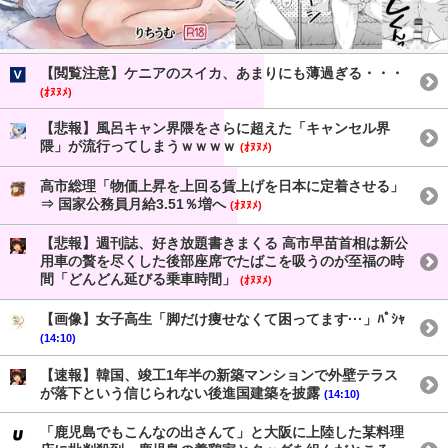
【閲覧注意】ケニアのスイカ、あまりにも薄過ぎる・・・
(ｵﾇﾇﾒ)
【悲報】風呂キャン界隈をさらに超えた「キャンセル界
隈」が流行ってしまうｗｗｗｗ
(ｵﾇﾇﾒ)
高市総理「物価上昇を上回る賃上げを日本に定着させる」
⇒ 国家公務員月給3.51％増へ
(ｵﾇﾇﾒ)
【悲報】週刊誌、好き放題書きまくる 高市早苗首相は新公
用車の贅を尽くした後部座席でたばこを吸うのが至福の時
間「どんどん延びる乗車時間」
(ｵﾇﾇﾒ)
【画像】女子高生「脚だけ痩せなくて困ってます···」ﾊﾟｼｬ
(14:10)
【速報】韓国、竣工1年半の新築マンションで外壁テラス
が落下という信じられない後進国建築を披露
(14:10)
「鹿児島でもこんなの出さんて」と大阪に上陸した某料理