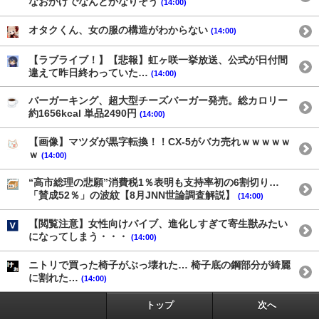
なおかげでなんとかなりそう
(14:00)
オタクくん、女の服の構造がわからない
(14:00)
【ラブライブ！】【悲報】虹ヶ咲一挙放送、公式が日付間
違えて昨日終わっていた…
(14:00)
バーガーキング、超大型チーズバーガー発売。総カロリー
約1656kcal 単品2490円
(14:00)
【画像】マツダが黒字転換！！CX-5がバカ売れｗｗｗｗｗ
ｗ
(14:00)
“高市総理の悲願”消費税1％表明も支持率初の6割切り…
「賛成52％」の波紋【8月JNN世論調査解説】
(14:00)
【閲覧注意】女性向けバイブ、進化しすぎて寄生獣みたい
になってしまう・・・
(14:00)
ニトリで買った椅子がぶっ壊れた… 椅子底の鋼部分が綺麗
に割れた…
(14:00)
トップ
次へ