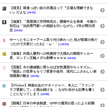
【発見】発達っぽい奴の共通点って『立場を理解できな
い』だよな
(14:01)
【滋賀】「琵琶湖三市同時花火」開催中止を発表 今後の
対応は「法的専門家への相談を行いながら」3市が関与否
定
(14:01)
やーっとモニターアーム取り付け終わった 机が部屋の角だ
ったので大変だったわ(´・ω・｀)
(14:01)
【速報】外国人審判への性接待で大揺れの韓国サッカー
界、ロンドン五輪メダル剝奪ｗｗｗｗ
(14:01)
【芸能】今の価値観に照らせば女性蔑視やルッキズム…
『落語』の世界もセリフ変更や改作、現代にふさわしい表
現模索の動き
(14:01)
【VTuber】神楽めあのマネージャー、本人に「ファンク
ラブ更新して」と頼み続ける → なぜか自分も記事を書く
ことになってしまう
(14:00)
【朗報】日本の年金制度、GPIFの運用が思ったより好調