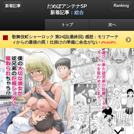
だめぽアンテナSP
Ranking
新着記事
新着記事：
総合
トップ
次へ
歌舞伎町シャーロック 第24話(最終回) 感想：モリアーテ
ィからの最後の罠！仕掛けの準備に余念がない
(PickUP!)