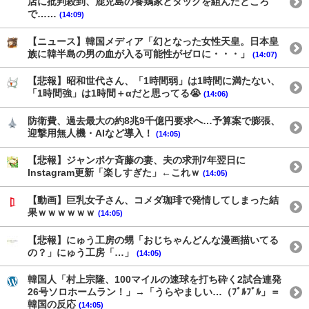
店に批判殺到、鹿児島の養鶏家とタッグを組んだところ
で……
(14:09)
【ニュース】韓国メディア「幻となった女性天皇。日本皇
族に韓半島の男の血が入る可能性がゼロに・・・」
(14:07)
【悲報】昭和世代さん、「1時間弱」は1時間に満たない、
「1時間強」は1時間＋αだと思ってる😭
(14:06)
防衛費、過去最大の約8兆9千億円要求へ…予算案で膨張、
迎撃用無人機・AIなど導入！
(14:05)
【悲報】ジャンポケ斉藤の妻、夫の求刑7年翌日に
Instagram更新「楽しすぎた」←これｗ
(14:05)
【動画】巨乳女子さん、コメダ珈琲で発情してしまった結
果ｗｗｗｗｗｗ
(14:05)
【悲報】にゅう工房の甥「おじちゃんどんな漫画描いてる
の？」にゅう工房「…」
(14:05)
韓国人「村上宗隆、100マイルの速球を打ち砕く2試合連発
26号ソロホームラン！」→「うらやましい…（ﾌﾞﾙﾌﾞﾙ」＝
韓国の反応
(14:05)