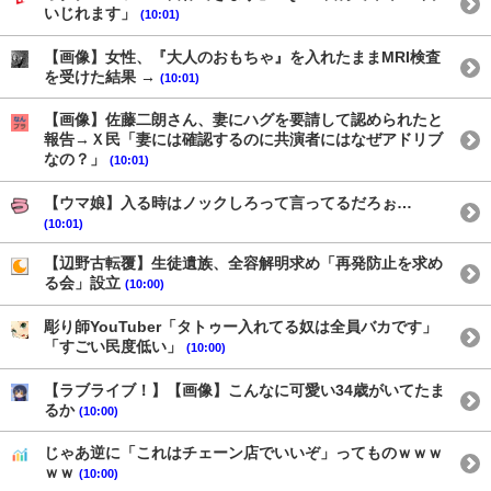
いじれます」
(10:01)
【画像】女性、『大人のおもちゃ』を入れたままMRI検査
を受けた結果 →
(10:01)
【画像】佐藤二朗さん、妻にハグを要請して認められたと
報告→Ｘ民「妻には確認するのに共演者にはなぜアドリブ
なの？」
(10:01)
【ウマ娘】入る時はノックしろって言ってるだろぉ…
(10:01)
【辺野古転覆】生徒遺族、全容解明求め「再発防止を求め
る会」設立
(10:00)
彫り師YouTuber「タトゥー入れてる奴は全員バカです」
「すごい民度低い」
(10:00)
【ラブライブ！】【画像】こんなに可愛い34歳がいてたま
るか
(10:00)
じゃあ逆に「これはチェーン店でいいぞ」ってものｗｗｗ
ｗｗ
(10:00)