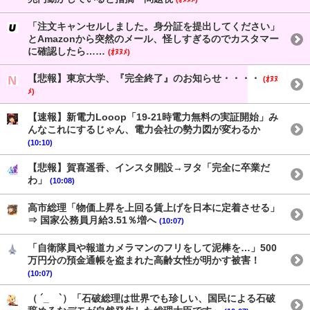
「注文キャンセルしました。身分証を提出してください」
とAmazonから突然のメール、怪しすぎるのでカスタマー
に確認したら……
(ｵﾇﾇﾒ)
【悲報】東京大学、『完全終了』のお知らせ・・・・
(ｵﾇﾇ
ﾒ)
【速報】新電力Looop「19-21時電力無料の実証開始」み
んなこれにするじゃん、電力会社の勢力図が変わるか
(10:10)
【悲報】賀喜遥香、インスタ開設→ヲタ「完全に卒業だ
わ」
(10:08)
高市総理「物価上昇を上回る賃上げを日本に定着させる」
⇒ 国家公務員月給3.51％増へ
(10:07)
「自衛隊員や報道カメラマンのフリをして泥棒を…」500
万円分の預金通帳を盗まれた高齢女性が明かす被害！
(10:07)
（ ´_ゝ`）「石破総理は世界でも珍しい、国民による石破