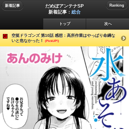
だめぽアンテナSP
Ranking
新着記事
新着記事：
総合
トップ
次へ
空挺ドラゴンズ 第10話 感想：高所作業はやっぱり命綱な
いと危なかった！
(PickUP!)