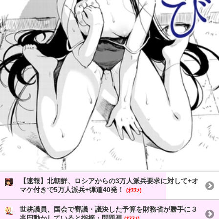
【速報】北朝鮮、ロシアからの3万人派兵要求に対して+オ
マケ付きで5万人派兵+弾道40発！
(ｵﾇﾇﾒ)
世耕議員、国会で審議・議決した予算を財務省が勝手に３
兆円動かしていると指摘・問題視
(ｵﾇﾇﾒ)