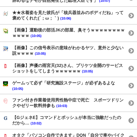
辞めるなデモが自然発生した総理大臣です」
(10:07)
★★水着姿を見た彼氏が「核兵器並みのボディだね」って
褒めてくれた(´；ω；｀)
(10:06)
【画像】運動後の部活JKの部屋、臭そうｗｗｗｗｗｗｗｗ
ｗｗｗｗ
(10:05)
【画像】この信号表示の意味がわかるヤツ、意外と少ない
説ｗｗｗｗ
(10:05)
【画像】声優の雨宮天(32)さん、プリケツ全開のサービス
ショットをしてしまうｗｗｗｗｗｗ
(10:05)
ゲームって必ず「研究施設ステージ」が必ずあるよな
(10:05)
ファン付き作業着使用男性熱中症で死亡 スポーツドリン
クやゼリー飲料持参も
(10:03)
【GジェネE】コマンドとボッシュが本当に強敵だったの
だから…
(10:02)
オタク「パソコン自作できます」DQN「自分で車やバイク