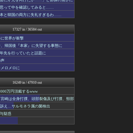
修羅場ライフ速報
女子アナお宝画像速報－5c...
思って中を確認してみると……
わんこーる速報！
本と韓国の両方に失礼すぎるわ……
不思議.net - 5ch...
カンダタ速報
アニはつ -アニメ発信場-
17327 in / 36584 out
watch＠２ちゃんねる
修羅の華-家庭・生活まとめ
姿に世界が衝撃
ダイエット速報＠2ちゃんね...
者、帰国後『本家』に失望する事態に
軍事・ミリタリー速報☆彡
十年先を行っていたと話題に
いたしん！
わーすぽ 海外の反応
の声
汎用型自作PCまとめ
をメロメロに
ラビット速報
キニ速
オーバージョイド！
16249 in / 47910 out
常識的に考えた
VIPPER速報
00万円頂戴するwww
日刊やきう速報
た 宮崎は全身打撲、頭部裂傷及び打撲、頸部
ほんわかMkⅡ
ど訴え…サルモネラ属の菌検出
あらまめ2ch
ゆるゲーマー遅報
与疑惑
スターライト速報 -遊戯王...
哲学ニュースnwk
ポーランドボール 翻訳