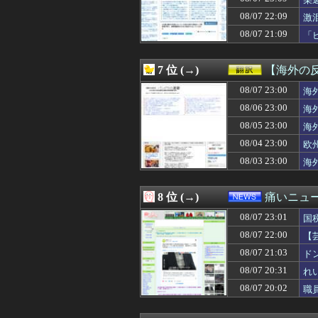
08/08 01:06
義母が初対面の私
呆
08/08 01:05
【画像】FRID
08/07 22:09
激
08/08 01:05
【悲報】オタク男
08/07 21:09
「
08/08 01:05
【画像】44歳
08/08 01:05
【急募】デブが
08/08 01:03
【悲報】ワンピ
7 位 (→)
【海外の
08/08 01:03
【画像】日本の
08/08 01:03
08/07 23:00
将来嫁親と住むた
海
08/08 01:03
売れないモデル
08/06 23:00
海
08/08 01:03
アメリカの終戦
08/05 23:00
海
08/08 01:02
【画像】エッチ
08/08 01:02
海外「バルサ王
08/04 23:00
欧
08/08 01:01
モンスターハン
08/03 23:00
海
08/08 01:01
【画像】ヘソ出
08/08 01:00
【悲報】竹田恒泰
08/08 01:00
間男「旦那と別れ
8 位 (→)
痛いニュース
08/08 01:00
【東京】「ミラー
08/07 23:01
08/08 01:00
【恐怖】18歳で
国
08/08 01:00
小久保裕紀の次
08/07 22:00
【
08/08 01:00
ビール飲みながら
損
08/07 21:03
ド
08/08 01:00
「Linuxで十分
08/08 01:00
『ガンタンク』
08/07 20:31
れ
08/08 01:00
【遊戯王OCG情報】
08/07 20:02
職
08/08 01:00
【画像】思わず
08/08 01:00
【ドイツ】ワー