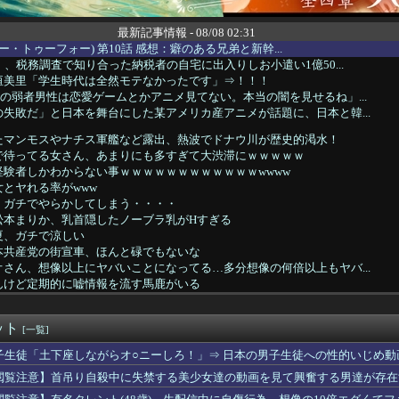
最新記事情報 - 08/08 02:31
ンバー・トゥーフォー) 第10話 感想：癖のある兄弟と新幹...
）、税務調査で知り合った納税者の自宅に出入りしお小遣い1億50...
垣美里「学生時代は全然モテなかったです」⇒！！！
の弱者男性は恋愛ゲームとかアニメ見てない。本当の闇を見せるね」...
失敗だ」と日本を舞台にした某アメリカ産アニメが話題に、日本と韓...
たマンモスやナチス軍艦など露出、熱波でドナウ川が歴史的渇水！
で待ってる女さん、あまりにも多すぎて大渋滞にｗｗｗｗｗ
験者しかわからない事ｗｗｗｗｗｗｗｗｗｗｗｗwwww
とヤれる率がwww
、ガチでやらかしてしまう・・・・
松本まりか、乳首隠したノーブラ乳がHすぎる
夏、ガチで涼しい
本共産党の街宣車、ほんと碌でもないな
さん、想像以上にヤバいことになってる…多分想像の何倍以上もヤバ...
んけど定期的に嘘情報を流す馬鹿がいる
ロンのお姉さん、特別サービスがエ□すぎる件ｗｗｗｗｗｗ
性、フェミニズムを「陰謀論」だと思っていたｗｗｗｗ
ット
==//====燕=星==竜=鯉 【8/7】
[一覧]
ジロードみたいな青春を送りたいなっっっっ
子生徒「土下座しながらオ○ニーしろ！」⇒ 日本の男子生徒への性的いじめ動
ースの正体、ガチ『コレ』だと判明ｗｗｗｗ
閲覧注意】首吊り自殺中に失禁する美少女達の動画を見て興奮する男達が存在
さん、飼い主の『レズプレイ』を見てドン引き・・・
チネルの小説を読んでラスボスに驚いた