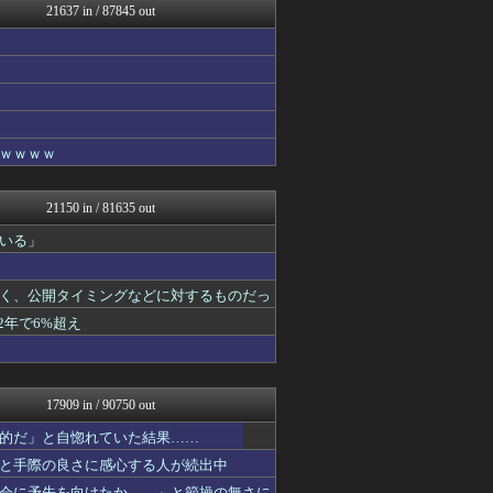
21637 in / 87845 out
あらまめ2ch
WorldFootball...
ベイスターズNEWS
フットボール速報
キニ速
GOSSIP速報
修羅場ハザード -復讐・D...
ｗｗｗｗ
バズッター速報
正義の見方
ドメサカブログ
21150 in / 81635 out
もきゅ速(*´ω`*)人(...
ウマ娘うまぴょい速報
いる」
素敵な鬼女様
広島東洋カープまとめブログ...
く、公開タイミングなどに対するものだっ
鬼女の宅配便 - 修羅場・...
まとめCUP
2年で6%超え
働くモノニュース : 人生...
NEWSまとめもりー｜2c...
なんJミュージアム
スコールちゃんねる｜２ちゃ...
17909 in / 90750 out
GOSSIP速報
U-1 NEWS.
的だ」と自惚れていた結果……
トレンドの通り道
と手際の良さに感心する人が続出中
コノユビニュース｜みんなの...
会に矛先を向けたか……」と節操の無さに