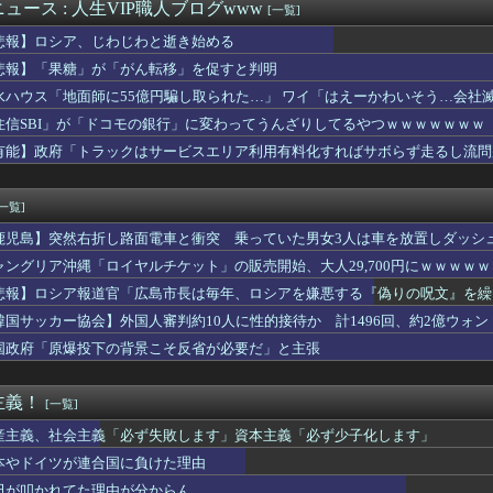
ファン集合
ュース : 人生VIP職人ブログwww
[一覧]
に一人クソダサい機体がいるよな
悲報】ロシア、じわじわと逝き始める
い映画
、友達にスカートをめくられてパ◯ツ丸見えになってしまうｗｗｗw...
悲報】「果糖」が「がん転移」を促すと判明
裸なドスケベコスプレイヤーの身体がエロすぎるｗｗｗ
水ハウス「地面師に55億円騙し取られた…」 ワイ「はえーかわいそう…会社
ールで泳いでる姿を公開！！！【元乃木坂46】
住信SBI」が「ドコモの銀行」に変わってうんざりしてるやつｗｗｗｗｗｗｗ
教えて
した。嫁「朝ごはんです」俺「テーブルにありませんね」嫁「これは...
有能】政府「トラックはサービスエリア利用有料化すればサボらず走るし流問
頃に出会った小学生と大人になってから再会し結婚した男、めちゃく...
「パイスラッシュ///」
[一覧]
鹿児島】突然右折し路面電車と衝突 乗っていた男女3人は車を放置しダッシ
ャングリア沖縄「ロイヤルチケット」の販売開始、大人29,700円にｗｗｗｗ
悲報】ロシア報道官「広島市長は毎年、ロシアを嫌悪する『偽りの呪文』を繰
張
韓国サッカー協会】外国人審判約10人に性的接待か 計1496回、約2億ウォン（
国政府「原爆投下の背景こそ反省が必要だ」と主張
主義！
[一覧]
産主義、社会主義「必ず失敗します」資本主義「必ず少子化します」
本やドイツが連合国に負けた理由
田が叩かれてた理由が分からん