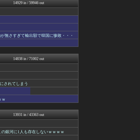
乃木通 乃木坂46櫻坂46...
14929 in / 59946 out
アルファルファモザイク＠ネ...
かぞくちゃんねる
韓国ニュース反応まとめ
コンテンツ・声優 | ラブ...
ゲーム実況者速報＠YouT...
坂道情報通～乃木坂46まと...
物が無さすぎて輸出額で韓国に惨敗・・・
バスケまとめ・COM
基地沢直樹-復讐・修羅場・...
婚外ちゃんねる
国難にあってもの申す！！
14838 in / 71002 out
アナ速‐女子アナ画像速報
アルファルファモザイク＠ネ...
もみあげチャ～シュ～
GOSSIP速報
にされてしまう
マニア・オブ・フットボール...
【サッカー まとめ】サカラ...
海外の反応 お隣速報
ｗｗ
わんこーる速報！
海外のお前ら 海外の反応
なんJミュージアム
13931 in / 43363 out
婚外ちゃんねる
基地沢直樹-復讐・修羅場・...
スコールちゃんねる｜２ちゃ...
この銀河に1人も存在しないｗｗｗｗ
まとめロッテ！