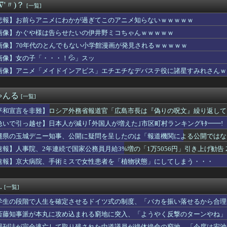
∇'〃)？
[一覧]
、仕事をやめる決心をする
滉は「めっちゃモテる」 年収7億円・お洒落・包容力…超愛される...
悲報】お前らアニメにわかが過ぎてこのアニメ知らないｗｗｗｗｗ
輝ののヒロイン、選挙候補者の街頭演説に聞こえる
画像】かぐや様は告らせたいの伊井野ミコちゃんｗｗｗｗｗ
サッカー協会、性接待疑惑 日本人審判も含まれると報道 「Jリー...
々誘拐事件発生 wwwwwwwwwwwwwwwwwwwww...
画像】70年代のとんでもない小学館漫画が発見されるｗｗｗｗｗ
女子21歳、下乳ポロリ祭りｗｗｗｗｗ
画像】女の子「・・・！💦」スッ
人と一緒でしたよねぇ？」私「従弟だけど？」→意味深な言い方をさ...
画像】アニメ「メイドインアビス」エチエチなデバステ役に諸星すみれさんｗ
女寝取りまくったらｗｗｗｗｗｗｗｗｗｗwwww
甲子園でインドネシア人選手が始球式→日本保守党・百田尚樹代表「...
健洋の英プレミア・クリスタルパレス加入が正式決定 鎌田大地とチ...
ゃんる
[一覧]
にブレイク確定の超大型新人が爆誕するwwwww黒髪清純乙女・黒...
しいと感じたらおっさん
平和宣言を非難】ロシア外務省報道官「広島市長は『偽りの呪文』繰り返して
てきます！」私「この時期に？」→ノーマスクで出掛ける姿を見てモ...
急いで引っ越せ】日本人が減り｢外国人が増えた｣市区町村ランキングｷﾀ━━!
ヤクルト燃ゆ』を比較←カープファンの反応「新井監督2年目と似て...
た～」女性「お母さんはどうしたの？」 → 大胆すぎる尋問で.....
縄県の玉城デニー知事、公開に疑問を呈したのは「報道機関による公開ではな
らこうなるww
」とよくわからない説明
速報】人事院、2年連続で国家公務員月給3%増の「1万5056円」引き上げ勧告 
、じわじわと逝き始める
速報】京大病院、手術ミスで女性患者を「植物状態」にしてしまう・・・
ターの大越健介、高市首相に『爆弾発言』をしてしまう！！！！！
このお◯ぱいはいかんでしょｗｗｗwｗｗｗｗｗｗｗｗ❤
ポケ斎藤「性行為の許諾は取ったことありません」
.
[一覧]
乳に成長した女の子、両方JC時代の比較写真がこちらｗｗｗｗ
生を確定させるドイツ式の制度、「バカを振い落せるから合理的だ」...
学生の段階で人生を確定させるドイツ式の制度、「バカを振い落せるから合理
ら：なんか水着イベント100位以内入ってるんだが？ぺこ！昨日爆...
斎藤知事派が本丸に攻め込まれる窮地に突入、「ようやく反撃のターンやね」
ゴールド免許率、６７％ｗｗｗｗ
週刊誌が完全逃亡して取り残された中道議員が絶体絶命の窮地、「今度は宏池