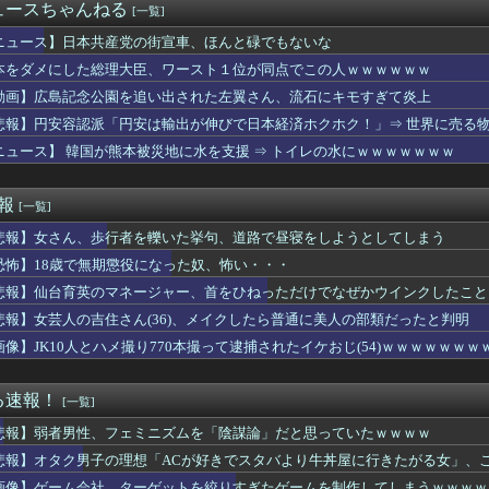
クサそうな脇、大変なことになってるって...
ュースちゃんねる
[一覧]
のセクシー女優さん、AKBと並んだ結果ｗｗｗｗ
た姉に、双子の片方を姉夫婦に養子に出した。すると、養子に出した...
ニュース】日本共産党の街宣車、ほんと碌でもないな
う時！」コスピ7400ポイント以下は押し目買いの好機と話題に
本をダメにした総理大臣、ワースト１位が同点でこの人ｗｗｗｗｗｗ
】みらぱラジオ、ガチホモ
動画】広島記念公園を追い出された左翼さん、流石にキモすぎて炎上
バーのTシャツ、ギリ普段使用できる感じだな
んと森平麗心ちゃんのキスしそうな距離感！！！【乃木坂46】
悲報】円安容認派「円安は輸出が伸びで日本経済ホクホク！」⇒ 世界に売る
7年の優勝チームを決定づけたプレーがこれ
ニュース】 韓国が熊本被災地に水を支援 ⇒ トイレの水にｗｗｗｗｗｗｗ
たら店員のミスでロックがかかったままだった。夫が店にネチネチ嫌...
い方（日常の工夫）
が「新幹線のほうが楽」と譲りません。東京から大阪まで家族4人だ...
速報
[一覧]
飯尾夏帆アナが爆乳を熊本で見せつけてしまう ※gifあり
悲報】女さん、歩行者を轢いた挙句、道路で昼寝をしようとしてしまう
私はきっと明日も太ってるかわいそうな子」←発想が天才すぎるｗｗ...
Pアイドルさん、生配信中にメンバー達にチクビを弄られてしまう
恐怖】18歳で無期懲役になった奴、怖い・・・
デカすぎ！Gバスト美女の正体がぼる塾説ｗｗｗｗ
悲報】仙台育英のマネージャー、首をひねっただけでなぜかウインクしたこと
ルゼンチン協会、FIFA会長に断固たる支持を表明「隠す気もない...
カー協会、性接待疑惑 日本人審判も含まれると報道 「Jリーグの...
悲報】女芸人の吉住さん(36)、メイクしたら普通に美人の部類だったと判明
で見る日本の土木技術の完全勝利をご覧ください」→「これはすごい...
画像】JK10人とハメ撮り770本撮って逮捕されたイケおじ(54)ｗｗｗｗｗｗｗ
会社、ターゲットを絞りすぎたゲームを制作してしまうｗｗｗｗ
怒るべきだな」日本の国税職員が脱税した金額に海外びっくり仰天！...
こうゆう嬢を指名した時の当たり率ｗｗｗｗｗｗｗｗｗｗｗ
る速報！
[一覧]
ついた事
悲報】弱者男性、フェミニズムを「陰謀論」だと思っていたｗｗｗｗ
したんだけど「日本で生まれた女のくせに外国人と結婚しやがった」...
山田が暑さ対策でユニ一新 ボタン廃止でTシャツ素材ｗｗｗ
悲報】オタク男子の理想「ACが好きでスタバより牛丼屋に行きたがる女」、
２－６オリックス 先発廣池が6回5失点、初回先制許し安田の一発...
画像】ゲーム会社、ターゲットを絞りすぎたゲームを制作してしまうｗｗｗｗ