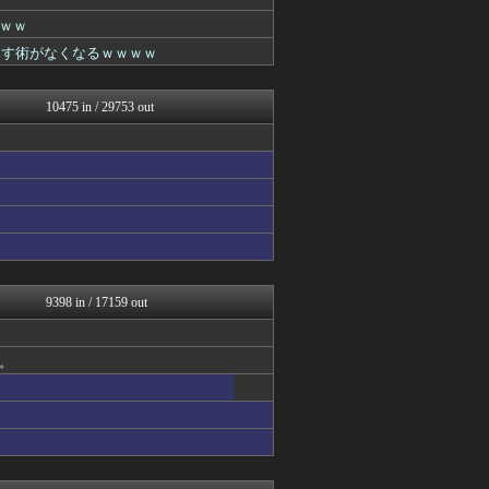
おたくみくす 声優まとめ
まどドラまとめ速報 魔法少...
ｗｗ
筋肉速報
なす術がなくなるｗｗｗｗ
えっ!?またここのサイト?
基地沢直樹-復讐・修羅場・...
ダイエット速報＠2ちゃんね...
10475 in / 29753 out
いたしん！
まとめたニュース
コリアル
ウマ娘うまぴょい速報
釣りまとめ速報
ルフレch. - ファイア...
キニ速
WorldFootball...
原神速報 | GENSHI...
あらまめ2ch
9398 in / 17159 out
げぇ速
フットボール速報
モンハンまとめ速報【モンハ...
。
GOSSIP速報
漫画まとめ速報
日向坂46まとめ速報
バズッター速報
ニュー速VIPブログ(`･...
わんこーる速報！