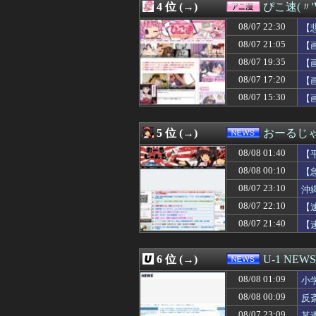
4 位 (→)
ぴこ速(〃'
08/08 01:30
アラフォーワイ
08/08 01:30
◆日本代表◆板倉
08/07 22:30
【
08/08 01:30
DeNA・度会隆
08/07 21:05
【
08/08 01:30
【サッカー】韓国
08/07 19:35
08/08 01:30
【悲報】大阪で白昼堂
【
08/08 01:30
【画像】Fカップ
08/07 17:20
【
08/08 01:29
義弟嫁「駅で男の
08/07 15:30
【
08/08 01:25
【悲報】彼氏いる
08/08 01:24
【カミツキ悲報】
08/08 01:20
日本代表DF冨安
5 位 (→)
おーるじ
08/08 01:20
イメージDVD界
08/08 01:17
【ウマ娘】懐か
08/08 01:40
【
08/08 01:17
隣人「旅行に行っ
08/08 00:10
【
08/08 01:16
『広島燃ゆ』と『
08/07 23:10
08/08 01:15
放置子「お腹へっ
沖
08/08 01:15
クンニ中に匂った
た
08/07 22:10
【
08/08 01:13
【悲報】ロシア
08/07 21:40
【
08/08 01:12
【ガチ】キャス
08/08 01:10
【画像】16歳で
08/08 01:10
【画像】ジャン
6 位 (→)
U-1 NEWS
08/08 01:10
【画像】4年で巨
08/08 01:09
小学生の段階で人
08/08 01:09
小
08/08 01:09
【朗報】兎田ぺこ
08/08 00:09
反
08/08 01:09
免許証更新者の
08/07 23:09
某