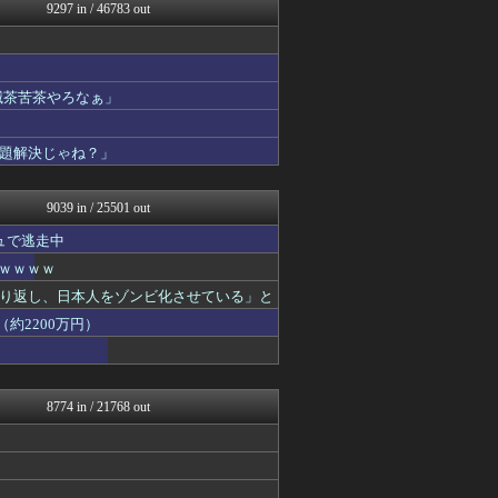
ベイスターズ速報＠なんJ
9297 in / 46783 out
ゲーム魔人
なんJやきう関係ない部@お...
なんJミュージアム
じわ速 芸能ニュースまとめ
滅茶苦茶やろなぁ」
坂道情報通～乃木坂46まと...
婚外ちゃんねる
基地沢直樹-復讐・修羅場・...
題解決じゃね？」
NEWSぽけまとめーる
まとめCUP
9039 in / 25501 out
ュで逃走中
ｗｗｗｗｗ
り返し、日本人をゾンビ化させている」と
約2200万円）
8774 in / 21768 out