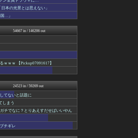
ファン全員トラウマに…
コンテンツ・声優 | ラブ...
「日本の光景とは思えない」
キニ速
の国…」
アナきゃぷ速報
アルファルファモザイク＠ネ...
ゲーム実況者速報＠YouT...
54667 in / 146206 out
乃木通 乃木坂46櫻坂46...
ラビット速報
正義の見方
まとめたニュース
国難にあってもの申す！！
アルファルファモザイク＠ネ...
【Pickup07091617】
【サッカー まとめ】サカラ...
VIPPER速報
GOSSIP速報
ダイエット速報＠2ちゃんね...
24523 in / 59269 out
mashlife通信
坂道情報通～乃木坂46まと...
してないと話題に
デジタルニューススレッド
れてしまう
おーるじゃんる
鬼女はみた -修羅場・恋愛...
てガチでなに？とりあえすだせばいいやん
不思議.net - 5ch...
筋肉速報
ブチギレ
えっ!?またここのサイト?
とりのまるやき（保守）
ウマ娘まとめ速報うまろぐ