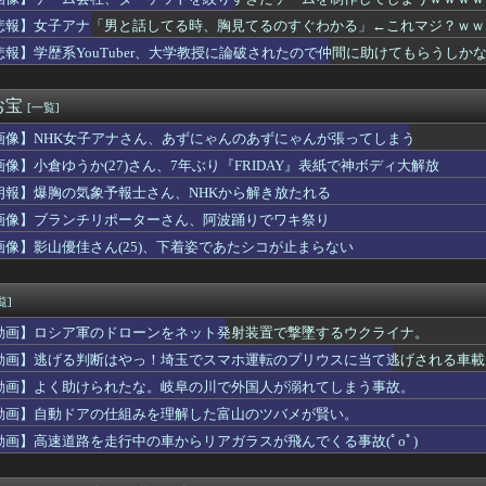
ヤニ吸うふたりとかいうアニメ、面白い
こ今もベストバウトだと思っている
悲報】女子アナ「男と話してる時、胸見てるのすぐわかる」←これマジ？ｗｗ
者、あまりにも落ち着きすぎているwwwwwwww
悲報】学歴系YouTuber、大学教授に論破されたので仲間に助けてもらうしか
カお○ぱい女さん「着痩せします。服の中はこんな感じです。。。。...
わなくなった服
ブ、ただ太ってるだけで嫌われる……
お宝
[一覧]
ーの中田有紀さん老けすぎませんか？
画像】NHK女子アナさん、あずにゃんのあずにゃんが張ってしまう
入れ派のパヨおば、自分の家に来られたら全力で拒否るｗｗｗｗｗｗ...
外に日本が市場を独占している産業がこちら・・・」
画像】小倉ゆうか(27)さん、7年ぶり『FRIDAY』表紙で神ボディ大解放
イギリスの武ルメファンの痛バッグｗｗｗ 他ウマ娘・競馬小ネタま...
朗報】爆胸の気象予報士さん、NHKから解き放たれる
釣れる美味い魚教えて
によるとうおおお万紫は重厚なストーリー！これは期待できるな！(...
画像】ブランチリポーターさん、阿波踊りでワキ祭り
会、外国人審判員に性的接待ｗｗｗｗ
画像】影山優佳さん(25)、下着姿であたシコが止まらない
にじゃけんにされたミムラさん、上田綺世嫁の子育て炎上案件にいっ...
ンポン30～50万ダメ出し続けてるの頭おかしくなるで
s。しかもL型エンジン…このS31Zいくらかかってるんだ… ...
覧]
3』って今やっても面白い？
動画】ロシア軍のドローンをネット発射装置で撃墜するウクライナ。
岡山、ホーム開幕戦チケット完売を発表 24年から31試合連続で...
レイク】ライズで上位★７まできたけどここから一気にゲーム難易度...
動画】逃げる判断はやっ！埼玉でスマホ運転のプリウスに当て逃げされる車載
也さん、現在の流行りと真逆でも格好良すぎると話題にｗｗｗ
動画】よく助けられたな。岐阜の川で外国人が溺れてしまう事故。
カとかいう人気キャラｗｗｗｗ
動画】自動ドアの仕組みを理解した富山のツバメが賢い。
新奈、単独で外番組初出演ｷﾀ━(ﾟ∀ﾟ)━!!!!
出したら人生詰んだｗｗｗｗｗｗｗｗｗｗwwww
動画】高速道路を走行中の車からリアガラスが飛んでくる事故(ﾟoﾟ)
る！
ナ「男と話してる時、胸見てるのすぐわかる」←これマジ？ｗｗｗｗ