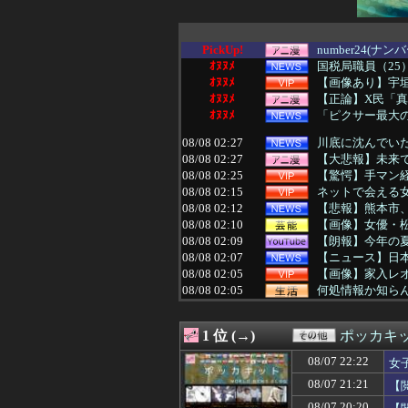
PickUp!
number24(ナ
ｵﾇﾇﾒ
国税局職員（25
ｵﾇﾇﾒ
【画像あり】宇
ｵﾇﾇﾒ
【正論】X民「真
ｵﾇﾇﾒ
「ピクサー最大の
08/08 02:27
川底に沈んでい
08/08 02:27
【大悲報】未来
08/08 02:25
【驚愕】手マン経
08/08 02:15
ネットで会える女
08/08 02:12
【悲報】熊本市
08/08 02:10
【画像】女優・
08/08 02:09
【朗報】今年の
08/08 02:07
【ニュース】日
08/08 02:05
【画像】家入レオ
08/08 02:05
何処情報か知ら
08/08 02:05
【画像】脱毛サ
08/08 02:05
【悲報】弱者男
1 位 (→)
ポッカキ
08/08 02:05
【セ順位】虎=兎-==
08/08 02:05
きまぐれオレン
08/07 22:22
女
08/08 02:03
【衝撃】ワンピ
08/07 21:21
【
08/08 02:02
【悲報】イッヌ
08/08 02:02
ガンダム・セン
08/07 20:20