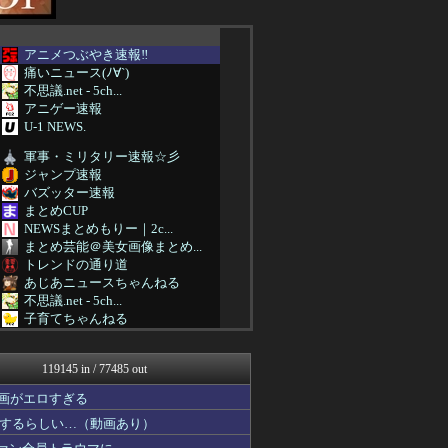
アニメつぶやき速報‼︎
痛いニュース(ﾉ∀`)
不思議.net - 5ch...
アニゲー速報
U-1 NEWS.
軍事・ミリタリー速報☆彡
ジャンプ速報
バズッター速報
まとめCUP
NEWSまとめもりー｜2c...
まとめ芸能＠美女画像まとめ...
トレンドの通り道
あじあニュースちゃんねる
不思議.net - 5ch...
子育てちゃんねる
女子アナお宝画像速報－5c...
わんこーる速報！
119145 in / 77485 out
ツバメ速報＠ヤクルトスワロ...
カンダタ速報
画がエロすぎる
アニはつ -アニメ発信場-
するらしい…（動画あり）
まにゅそく 2chまとめニ...
GUNDAM.LOG｜ガン...