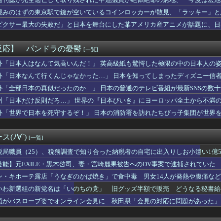
の父を学校もろくに出ていないんでしょ？」と見下した。しかし父が...
れる人が続出
AY砲された巨人軍のエースさん、隣の女子が絶対に美人だと話題に...
混みのはずの東京駅で鍵が空いているコインロッカーが散見、「ラッキー」と
子の理想「ACが好きでスタバより牛丼屋に行きたがる女」、この銀...
ピクサー最大の失敗だ」と日本を舞台にした某アメリカ産アニメが話題に、日
の芸能人が同窓会に参加した結果ｗｗｗｗｗｗｗｗｗｗｗｗｗｗｗｗ
主人公のゲームにありがちな事
ースさん、長すぎるせいで新規ファンがガチで誰もいないｗｗｗｗ
反応】 パンドラの憂鬱
[一覧]
ライオンさん、溶けるｗｗｗｗｗｗｗｗｗｗｗｗｗｗ
めの二世帯住宅を建てるという息子が援助を求めてきた。「同額が欲...
外「日本人はなんて気高いんだ！」 英高級紙も驚愕した極限の中の日本人の
なんですが、何か質問ありますか？
外「日本なんて行くんじゃなかった…」 日本を知ってしまったディズニー信
に立ちはだかる壁、イスラエルはトランプ和平案に「同意せず」！
外「全部日本の真似だったのか…」 日本の普通のテレビ番組が最新SNSの数
なお姉さん「男の子って、こういうのが好きなんでしょ…？」
国に？」ロドリがまさかのバルサ移籍か？（海外の反応）
州「日本だけ反則だろ…」 世界の『日本びいき』にヨーロッパ全土から不満
ターというゲームの魅力ってどんな部分だと思う？
外「世界で日本を死守するぞ！」 日本の消防署を訪れたちびっ子集団が世界
しJKさん、股間の方まで見えてしまうｗｗｗｗｗｗｗｗｗ
「愛子さまが天皇になれないのはSnow Manに女がいないのと...
て俺と結婚してよ」嫁「うーん…」間男(強行突破してやる！) ...
(ﾉ∀`)
[一覧]
くらいは当たっても仕方ないと」運転手男（49）を再逮捕 ベント...
無期懲役になった奴、怖い・・・
税局職員（25）、税務調査で知り合った納税者の自宅に出入りしお小遣い1億50
の福岡ソフトバンクホークスの監督ｗｗｗ
芸能】元EXILE・黒木啓司、妻・宮崎麗果被告へのDV事案で逮捕されてい
焼きそば食べて 「たーまやー！」と叫んでる北欧系っぽい10名程...
傷の怪我
ン・キホーテ露店「うなぎのかば焼き」で食中毒 男女14人が発熱や腹痛な
じゃね…？」世界が気付き始める Linuxの市場シェアが初め...
とかいう謎のモビルスーツ
いわ新選組の新党名は「いのちの党」 旧グッズ半額で販売 どうなる秘書給
UTILITY SELECTION収録『聖王女ローズパメラ...
員がバスローブ姿でオンライン会見に 秋田県「会見の対応に問題があった」
保存したくなる「笑える画像・最高な画像」貼っていけｗｗｗｗｗ
クはハードだよ【ポーランドボール】