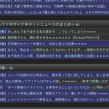
閲覧注意】有名タレント(48歳)、生配信中に自傷行為。想像の10倍エグくて
】菅叶和さん、公式インスタ開設【声優】
閲覧注意】大阪で警察官に射殺された ”刃物男” の無修正動画が海外で話題に
世界に5種しかない飛行能力」ついに謎が判明するｗｗｗｗ
山みなみアナ 巨乳 ＆ ノースリーブ！！【GIF動画あり】
外「日本の住宅街にこんなレ●プ魔が潜んでるとかマジかよ…さすがHENTAI
んで女子会する名古屋女子、こうなってしまうｗｗｗｗ
さん、熊本地震被災地へ2000万円の寄付！
ルファモザイク＠ネットニュースのまとめ
[一覧]
肉』コレクション、大変なことになってるって...
の娘に「キモッ」と言われたお父さん、グレる
画像】きしめんで女子会する名古屋女子、こうなってしまうｗｗｗｗ
支持者「『れいわ信者』『れいわ知能』は差別的。放送禁止用語にす...
画像】前田敦子さん、脚が長すぎるｗｗｗｗｗｗｗ 【Pickup07091615】
刺し食べた医師、全身麻痺へ…「死んだほうが良かった」
を見せてあげる」女児を公園内に誘い込みわいせつか アダルトビデ...
画像】元宝塚のセクシー女優さん、AKBと並んだ結果ｗｗｗｗ
ん、脚が長すぎるｗｗｗｗｗｗｗ 【Pickup0709161...
画像】女さん「私はきっと明日も太ってるかわいそうな子」←発想が天才すぎるｗｗｗ 
カー、20年安泰になってしまうWWWWWWWWWWWW
動画】女子高生ダンス部、完成度が高すぎる 過去最高傑作と話題にｗｗｗｗ
、歩行者を轢いた挙句、道路で昼寝をしようとしてしまう
イレのデザインが話題！間違って入るやつ続出www
グDON作ったけど
速報
[一覧]
ない体型の南米女ｗｗｗｗｗ
、ミニカズーで最駆けを演奏ｗ【乃木坂46】
悲報】トレパク絵師の江口寿史さん、開き直って言い訳してしまう。全く反省
いかわ』公開14日間で興収50億円突破！！
RPG「他人の家漁ってアイテムGETすんの楽しーwwwww」→欧米で馬鹿にさ
難】ロシア外務省報道官「広島市長は『偽りの呪文』繰り返している」
の愛情が薄れ、職場の女とフリンして離婚した。ところが、あるトラ...
謎】『ダーク路線のドラクエ12』を発売中止にしないといけなかった理由っ
永久追放ｗｗｗｗｗｗｗｗｗｗｗｗｗｗｗ（証拠あり）
朗報】ソシャゲ本気の最終兵器『無限大アナンタ』遂にサービス開始へwwww
乳筋トレ女子ｗｗｗｗｗｗｗｗｗｗｗ
動画】ショートスリーパーで有名な人、視聴者から「寝た方がいい」と言われ
歳の女さんのむき出しお乳、エ○チ過ぎるｗｗｗｗｗｗｗｗｗｗｗ
ナエ禍蔓延・・・なぜ日本人は妙ちくりんな女に騙されてしまったのか
えず育成完了させたウマ娘のスキルを取得するのが面倒…このまま終...