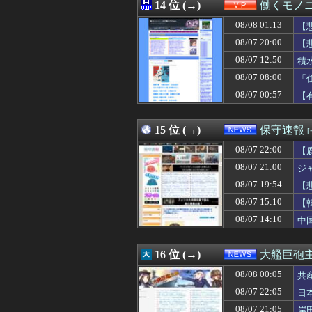
08/08 00:25
14 位 (→)
【勝ち】DeNA
働くモノニ
08/08 00:25
「ガンダムW」
08/08 01:13
【
08/08 00:22
何回見ても面白
08/08 00:20
08/07 20:00
【動画】JKさん
【
08/08 00:19
【画像】ほぼ全
08/07 12:50
積
08/08 00:19
与田ちゃん、プ
08/07 08:00
「
08/08 00:18
美味しい洋食屋
08/08 00:18
朝から嫁がやらか
08/07 00:57
【
08/08 00:18
【衝撃】大学生の
08/08 00:15
【画像】台湾女子
15 位 (→)
保守速報
08/07 22:00
【
08/07 21:00
ジ
08/07 19:54
【
主
08/07 15:10
【
08/07 14:10
中
16 位 (→)
大艦巨砲
08/08 00:05
共
08/07 22:05
日
08/07 21:05
岸