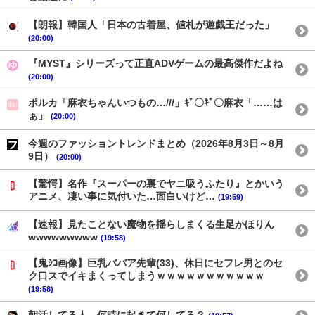
【朗報】韓国人「日本の古着屋、値札が遊戯王だった」
(20:00)
『MYST』シリーズって正直ADVゲームの最高傑作だよね
(20:00)
ポルカ「麻衣ちゃんいつもの…///」ｷﾞ〇ｷﾞ〇麻衣「……は
ぁ」
(20:00)
今週のファッショントレンドまとめ（2026年8月3日～8月
9日）
(20:00)
【驚愕】名作『スーパーの裏でヤニ吸うふたり』とかいう
アニメ、凄い事に気付いた…面白いけど…
(19:59)
【速報】見たことない魔物を揺らしまくる生足かほりん
wwwwwwwww
(19:58)
【鬼ｼｺ画像】巨乳ババア先輩(33)、休日にセフレ男とのセ
ク口スでイキまくってしまうｗｗｗｗｗｗｗｗｗｗｗ
(19:58)