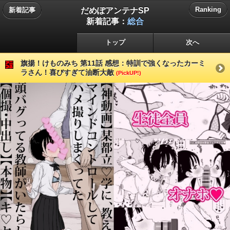
だめぽアンテナSP
Ranking
新着記事
新着記事：
総合
トップ
次へ
旗揚！けものみち 第11話 感想：特訓で強くなったカーミ
ラさん！喜びすぎて油断大敵
(PickUP!)