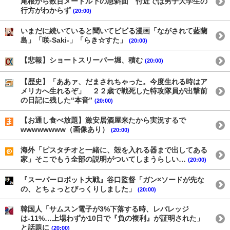
尾根から数百メートル下の急斜面 付近では男子大学生の
行方がわからず
(20:00)
いまだに続いていると聞いてビビる漫画「ながされて藍蘭
島」「咲-Saki-」「らき☆すた」
(20:00)
【悲報】ショートスリーパー堀、積む
(20:00)
【歴史】「ああァ、だまされちゃった。今度生れる時はア
メリカへ生れるぞ」 ２２歳で戦死した特攻隊員が出撃前
の日記に残した“本音”
(20:00)
【お通し食べ放題】激安居酒屋来たから実況するで
wwwwwwww（画像あり）
(20:00)
海外「ピスタチオと一緒に、殻を入れる器まで出してある
家」そこでもう全部の説明がついてしまうらしい…
(20:00)
『スーパーロボット大戦』谷口監督「ガン×ソードが先な
の、とちょっとびっくりしました」
(20:00)
韓国人「サムスン電子が3%下落する時、レバレッジ
は-11%…上場わずか10日で『負の複利』が証明された」
と話題に
(20:00)