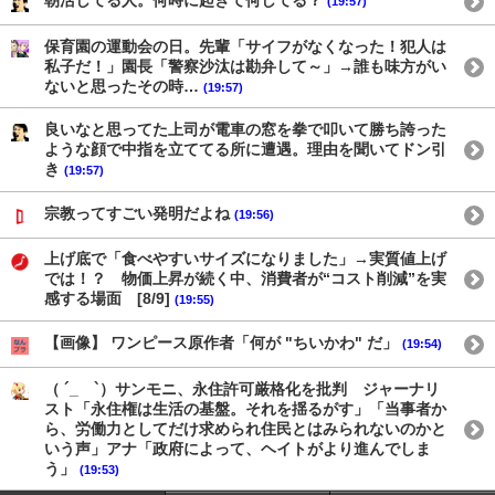
朝活してる人。何時に起きて何してる？
(19:57)
保育園の運動会の日。先輩「サイフがなくなった！犯人は
私子だ！」園長「警察沙汰は勘弁して～」→誰も味方がい
ないと思ったその時…
(19:57)
良いなと思ってた上司が電車の窓を拳で叩いて勝ち誇った
ような顔で中指を立ててる所に遭遇。理由を聞いてドン引
き
(19:57)
宗教ってすごい発明だよね
(19:56)
上げ底で「食べやすいサイズになりました」→実質値上げ
では！？ 物価上昇が続く中、消費者が“コスト削減”を実
感する場面 [8/9]
(19:55)
【画像】 ワンピース原作者「何が "ちいかわ" だ」
(19:54)
（ ´_ゝ`）サンモニ、永住許可厳格化を批判 ジャーナリ
スト「永住権は生活の基盤。それを揺るがす」「当事者か
ら、労働力としてだけ求められ住民とはみられないのかと
いう声」アナ「政府によって、ヘイトがより進んでしま
う」
(19:53)