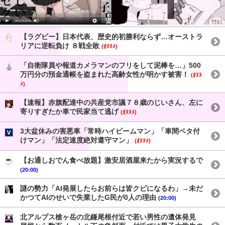
【ラグビー】日本代表、歴史的初勝利ならず…オーストラ
リアに逆転負け ８戦全敗
(ｵﾇﾇﾒ)
「自衛隊員や報道カメラマンのフリをして泥棒を…」500
万円分の預金通帳を盗まれた高齢女性が明かす被害！
(ｵﾇﾇ
ﾒ)
【速報】赤旗配達中の共産党市議７８歳のじいさん、左に
寄りすぎたか車で民家当て逃げ
(ｵﾇﾇﾒ)
3大盆休みの害悪車「常時ハイビームマン」「車間ベタ付
けマン」「法定速度絶対遵守マン」
(ｵﾇﾇﾒ)
【お通しおでん食べ放題】激安居酒屋来たから実況するで
(20:00)
謎の勢力「AI発展したらお前らは皆クビになるわ」→未だ
かつてAIのせいで失業したG民が0人の理由
(20:00)
北アルプス槍ヶ岳の北鎌尾根付近で若い男性の遺体発見