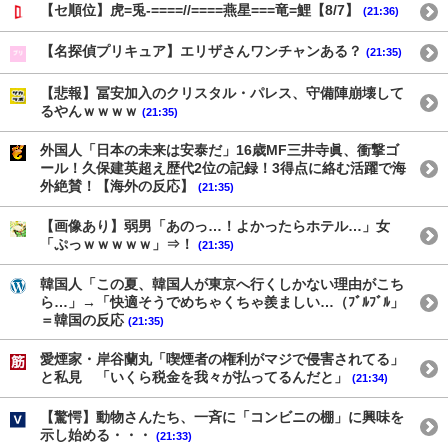
【セ順位】虎=兎-====//====燕星===竜=鯉【8/7】
(21:36)
【名探偵プリキュア】エリザさんワンチャンある？
(21:35)
【悲報】冨安加入のクリスタル・パレス、守備陣崩壊して
るやんｗｗｗｗ
(21:35)
外国人「日本の未来は安泰だ」16歳MF三井寺眞、衝撃ゴ
ール！久保建英超え歴代2位の記録！3得点に絡む活躍で海
外絶賛！【海外の反応】
(21:35)
【画像あり】弱男「あのっ…！よかったらホテル…」女
「ぷっｗｗｗｗｗ」⇒！
(21:35)
韓国人「この夏、韓国人が東京へ行くしかない理由がこち
ら…」→「快適そうでめちゃくちゃ羨ましい…（ﾌﾞﾙﾌﾞﾙ」
＝韓国の反応
(21:35)
愛煙家・岸谷蘭丸「喫煙者の権利がマジで侵害されてる」
と私見 「いくら税金を我々が払ってるんだと」
(21:34)
【驚愕】動物さんたち、一斉に「コンビニの棚」に興味を
示し始める・・・
(21:33)