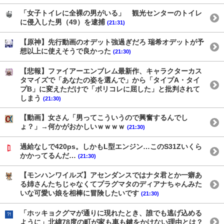
「女子トイレに全裸の男がいる」 観光センターのトイレ
に侵入した男（49）を逮捕
(21:31)
【原神】先行動画のオデット強過ぎだろ 瑞希オデットが予
想以上に使えそうで良かった
(21:30)
【悲報】ファイアーエンブレム最新作、キャラクターカス
タマイズで「あなたの姿を選んで」から「タイプA・タイ
プB」に変えただけで「ポリコレに屈した」と批判されて
しまう
(21:30)
【動画】女さん「男ってこういうので興奮するんでし
ょ？」→何かがおかしいｗｗｗｗ
(21:30)
過給なしで420ps。しかもL型エンジン…このS31Zいくら
かかってるんだ…
(21:30)
【モンハンワイルズ】アセンダンスではナタ君とか一癖あ
る姉さんたちじゃなくてプラグマタのディアナちゃんみた
いな可愛い娘を相棒に冒険したいです
(21:30)
「ホッキョクグマが通りに現れたとき、誰でも逃げ込める
ように」北緯78度の町が家も車も鍵をかけない理由とは？