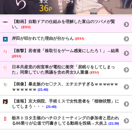
【動画】自動ドアの仕組みを理解した富山のツバメが賢
い。
(ｵﾇﾇﾒ)
岸田が叩かれてた理由が分からん
(ｵﾇﾇﾒ)
【衝撃】若者達「株取引をゲーム感覚にしたろ！」→結果
(ｵﾇﾇﾒ)
日本共産党の街宣車が電柱に衝突「居眠りをしてしまっ
た」同乗していた県議を含め男女3人重傷
(ｵﾇﾇﾒ)
【画像】暴走族のセ〇クス、エチエチすぎるｗｗｗwｗｗ
ｗｗｗｗｗｗ
(21:40)
【速報】京大病院、手術ミスで女性患者を「植物状態」に
してしまう・・・
(21:40)
栃木トヨタ主催のハチロクミーティングの参加者と思われ
る86乗りが公道で円書きしてる動画を投稿→大炎上
(21:39)