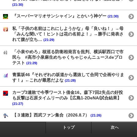
(21:30)
『スーパーマリオサンシャイン』とかいう神ゲー
(21:30)
私「子供の名前はこれにしようかな」母「良いね！」→母
「みんな聞いて！ヒントは花の名前よ！」→勝手に発表さ
れて腹が立ち…
(21:29)
「小泉やめろ」核巡る防衛相発言を批判、横浜駅西口で市
民ら #高市小泉麻生めちゃくちゃじゃんニュースdeプロ
テスト
(21:29)
青葉坂46『それぞれの坂道から選抜して合同で企画やりま
す！』←これが最悪だよな
(21:28)
カープ3連敗で今季ワースト借金16。森下7回2失点の好投
も反撃は石原タイムリーのみ【広島1-2DeNA/試合結果】
(21:27)
【３連敗】西武ファン集合（2026.8.7）
(21:26)
トップ
次へ