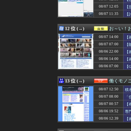
08/07 13:05
高野連「暑熱対策
08/07 12:05
08/07 13:03
遠距離の彼が自殺
【
08/07 13:03
【画像】高市早苗
08/07 11:35
【
08/07 13:03
【画像】令和のJ
08/07 13:03
【悲報】マチア
08/07 13:02
【朗報】AKB48新
12 位 (→)
お～い！
08/07 13:02
【悲報】クラシッ
08/07 14:00
【
08/07 13:01
日本共産党の街宣
08/07 13:01
【頭皮】ベッカ
08/07 07:00
【
08/07 13:01
【イオンモール
08/06 22:00
【
08/07 13:01
58歳の母親が肺
08/06 14:00
08/07 13:01
居酒屋「6人で長
【
08/07 13:00
【にじさんじ】
08/06 07:00
【
08/07 13:00
W杯後無所属の長
08/07 13:00
【呆然】友人が褒
08/07 13:00
全国展開の安価な
13 位 (→)
働くモノニ
08/07 13:00
【動画】容疑者
08/07 12:50
積
08/07 13:00
【新台】ニューギ
08/07 13:00
盆正月に夫の実家
08/07 08:00
「
08/07 13:00
サウナ美月の『
08/07 00:57
【
08/07 13:00
アヒルの大人気
08/06 19:52
専
08/07 13:00
父がﾀﾋんだ翌日
08/07 13:00
ガルシア、たった2
08/06 12:39
【
08/07 13:00
【消費減税閣議決
08/07 13:00
【脱衣麻雀】『スーパ