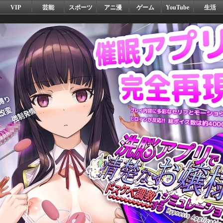
VIP
芸能
スポーツ
アニ漫
ゲーム
YouTube
生活