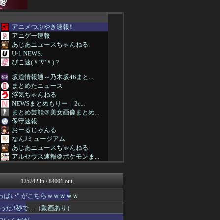
アニメつぶやき速報‼︎
アニゲー速報
あじあニュースちゃんねる
U-1 NEWS.
ぴこ速(〃'∇'〃)？
坂道情報通～乃木坂46まと...
まとめたニュース
浮気ちゃんねる
NEWSまとめもりー｜2c...
まとめ芸能＠美女画像まとめ...
保守速報
おーるじゃんる
なんJミュージアム
あじあニュースちゃんねる
アルセウス速報＠ポケモンま...
まにゅそく 2chまとめニ...
不思議.net - 5ch...
125742 in / 84001 out
アニチャット
わんこーる速報！
ぱい” がこちらｗｗｗｗｗ
海外トークログ
った3秒で…（動画あり）
女子アナお宝画像速報－5c...
GUNDAM.LOG｜ガン...