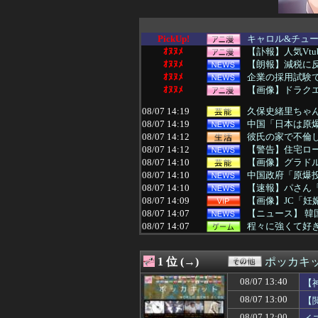
PickUp!
キャロル&チュー
ｵﾇﾇﾒ
【訃報】人気Vtu
ｵﾇﾇﾒ
【朗報】減税に
ｵﾇﾇﾒ
企業の採用試験で
ｵﾇﾇﾒ
【画像】ドラク
08/07 14:19
久保史緒里ちゃ
08/07 14:19
中国「日本は原
08/07 14:12
彼氏の家で不倫
08/07 14:12
【警告】住宅ロ
08/07 14:10
【画像】グラド
08/07 14:10
中国政府「原爆
08/07 14:10
【速報】パさん「
08/07 14:09
【画像】JC「妊娠
08/07 14:07
【ニュース】 韓
08/07 14:07
程々に強くて好
08/07 14:06
【動画】デブの喧
08/07 14:05
ジャンポケ斉藤の
1 位 (→)
ポッカキ
08/07 14:05
【画像】このAI
08/07 14:05
【画像】ロッテ「
08/07 13:40
【
08/07 14:05
韓国人「悲報：FI
08/07 13:00
【
08/07 14:05
【画像】甲子園
08/07 14:02
スパロボの顔グ
08/07 12:00