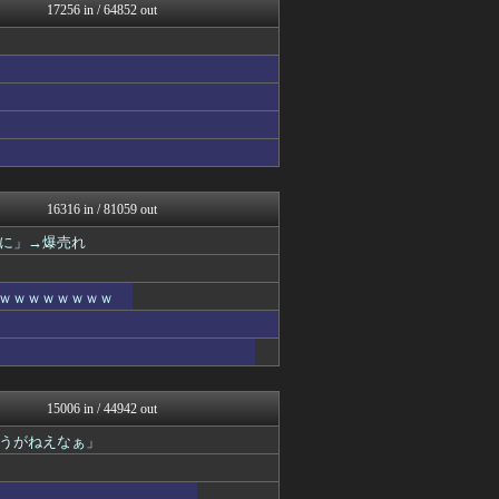
ゴールデンタイムズ
17256 in / 64852 out
ハロン棒ch
鬼女の宅配便 - 修羅場・...
反日愚国 恨寓瘻
まとめCUP
アナ速‐女子アナ画像速報
わーすぽ 海外の反応
NEWSまとめもりー｜2c...
かせまと！
浮気ちゃんねる
BIPブログ
16316 in / 81059 out
おーるじゃんる
に」→爆売れ
ぶる速-VIP
なんJミュージアム
保守速報
ｗｗｗｗｗｗｗｗｗ
コノユビニュース｜みんなの...
トレンドの通り道
モナニュース
なんじぇいスタジアム＠なん...
修羅場ライフ速報
女子アナお宝画像速報－5c...
15006 in / 44942 out
わんこーる速報！
うがねえなぁ」
ふぇー速
不思議.net - 5ch...
げぇ速