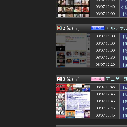
イ
08/07 14:01
【総務省人事】エ
08/07 10:40
盗
08/07 14:01
【悲報】高野連「
08/07 10:00
08/07 14:01
ガジェットって
【
08/07 14:00
【極旨牛鉄板】吉
08/07 14:00
おじさんワイ、『
2 位 (→)
アルファ
08/07 14:00
【ウマ娘】ローソ
08/07 14:00
【ラブライブ！
08/07 14:00
【
08/07 14:00
ジャンポケ斉藤「
08/07 13:30
【
08/07 14:00
【悲報】積水ハウ
08/07 14:00
「インコを見せて
08/07 13:00
【
08/07 14:00
【にじさんじ】レ
08/07 12:30
【
08/07 14:00
「この名前このラ
08/07 12:20
【
08/07 14:00
韓国人「中東の緊
08/07 14:00
【衝撃】韓国人「
08/07 14:00
【画像】小倉ゆう
3 位 (→)
アニゲー
08/07 14:00
リアルで好きと
08/07 13:58
【朗報】瀬戸口心
08/07 13:45
【
08/07 13:57
弟「エレベーター
08/07 12:45
【
08/07 13:56
【サーペントカ
08/07 13:55
08/07 11:45
消費税減税に反旗
【
08/07 13:54
メキシコ最大級
08/07 09:45
【画
08/07 13:51
【画像】顔もいい
08/07 07:45
【
08/07 13:51
MEGAドン・キ
た
08/07 13:51
ヤニねこ 第6話
08/07 13:51
歴代最多得票記録