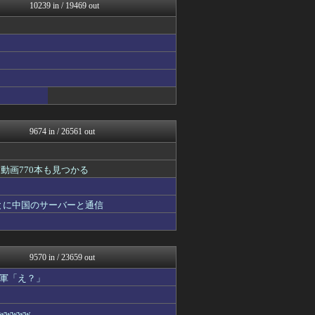
みそパンNEWS
10239 in / 19469 out
ポーランドボール 翻訳
投資ちゃんねる
コンテンツ・声優 | ラブ...
渡る世間はキチばかり - ...
韓国ニュース反応まとめ
ニチカン！
ポッカキット
ラビット速報
カンダタ速報
9674 in / 26561 out
動画770本も見つかる
とに中国のサーバーと通信
9570 in / 23659 out
軍「え？」
wwww