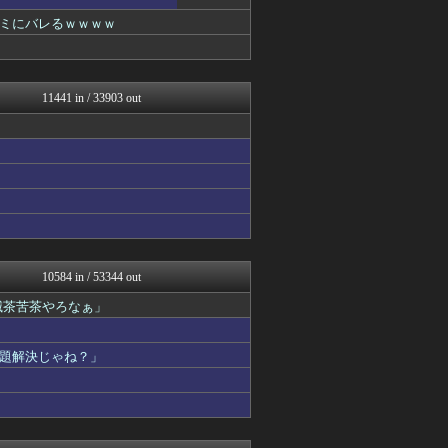
ツバメ速報＠ヤクルトスワロ...
修羅の華-家庭・生活まとめ
ミにバレるｗｗｗｗ
watch＠２ちゃんねる
いたしん！
Zチャンネル＠VIP
AKB48タイムズ（AKB...
11441 in / 33903 out
mutyunのゲーム+αブ...
痛いニュース(ﾉ∀`)
なんJ PRIDE
資格ちゃんねる
ふぇー速
VIPPER速報
Vtuberまとめるよ～ん
footballnet【サ...
修羅場まとめ速報
かぞくちゃんねる
10584 in / 53344 out
アルファルファモザイク＠ネ...
滅茶苦茶やろなぁ」
パチンコ・パチスロ.com
すまいる(^-^)ぶろぐ
乃木通 乃木坂46櫻坂46...
題解決じゃね？」
ゲーム実況者速報＠YouT...
オーバージョイド！
阪神タイガースちゃんねる
常識的に考えた
ゆるゲーマー遅報