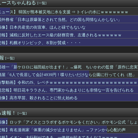
ット×#スポニチ コラボグッズ発売決定！
ュースちゃんねる
[一覧]
ク戸崎騎手とのコンビ復活でローズSへ 他
でき婚した。従姉妹は『デキ婚＝貧乏底辺』と認識があるみたいで、...
ニュース】 韓国が熊本被災地に水を支援 ⇒ トイレの水にｗｗｗｗｗｗｗ
 〜 【聯合ニュース】 韓国サッカー協会 2011～12年に国...
国外務省「日本は原爆落とされて当然。どの国も同情なんかしない」
座して必死に頼んだらこうなるwww
画像】日本共産党の街宣車、ほんと碌でもないな
Kダンス部、胸の迫力がすごい💃
するだけで海外で話題に（海外の反応）
朗報】減税に反対したエース級の財務官僚、左遷されるｗｗｗｗｗｗ
ぜかUAEから目をつけられ2,000,000,000,00...
悲報】札幌オリンピック、８割が賛成・・・・
カ月連続のマイナス、前年同月比3.3%減－6月
たが敢えて「1ヶ月間」嫁を泳がせた。すると嫁の不倫がトンデモな...
かのガチで柔らかそうなお乳wwwwwww
速報
[一覧]
いEV製造 売れず在庫山積み「売れたこと」にして補助金を騙し取...
田雄一「新ケロロに福田組が出ます！」→爆死 ちいかわの監督「原作に忠実
さんな、動画編集で食っていこうと思うんだ』→結果
ル「男の人って、こういうの見ると興奮するんだよね笑❤」ﾊﾟｼｬ
酒屋「6人で長居して会計4939円！喋りたいだけなら公園に行ってくれ（怒」
酒飲ませカラオケ店で性的暴行、動画撮影 54歳無職を再逮捕 動...
衝撃動画】令和のJS、レベチｗｗｗｗｗｗｗｗｗｗｗｗｗｗｗｗｗｗｗｗｗ
従業員(79)、同僚(52)の言葉遣いが悪いという理由でクビ...
甲斐田晴：初ワンマンライブ「足跡」が凄すぎる！千客万来の熱狂
超悲報】明日花キララさん、専門家からあまりにも非情な一言を告げられる
中国人民と連帯して戦おー！」…ネット「正体隠さなくなったなぁ」...
画像】高市早苗、殺されることに怯え始める
職先”に挙がるまさかの球団 采配に賛否もチームのテコ入れ役にう...
母を怖い形相で見下ろす伯母の姿が見えた。それを兄に話したら「ば...
レビの女子アナさん、在京局よりレベルが高くなってしまうｗｗｗｗ...
る速報！
[一覧]
画家「体重の減少が止まりません」→ファンから心配の声
画像】ロッテ「アイスとコラボするポケモンをください」ポケモン公式「しょ
中に注意したヤンキーに殴られたったw
ンフルエンサー、ライブ配信中に自殺 ⇒！
悲報】有名漫画家「体重の減少が止まりません」→ファンから心配の声
版初週売上、Switch2版「21965本」Switch版...
悲報】イオン、大行列ができる…一体何が起きてるんだ？ｗｗｗｗ