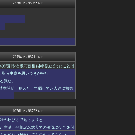
23781 in / 95962 out
VIPPER速報
ラビット速報
U-1 NEWS.
なんJ PRIDE
アニゲー速報
ガジェット2ch
異世界転生まとめ速報
mashlife通信
BIPブログ
なんじぇいスタジアム＠なん...
22594 in / 86711 out
【サッカー まとめ】サカラ...
修羅ママ速報
相の悲劇や石破前首相も同環境だったことは
にゅーすアルー！
し取る事案を思いつきが横行
ポッカキット
る気だ」
ゴールデンタイムズ
鬼女はみた -修羅場・恋愛...
示請求開始」犯人として晒してた人達に損害
おうち速報
政経ワロスまとめニュース♪
HANO-K
子育てちゃんねる
19761 in / 96772 out
不思議.net - 5ch...
筋肉速報
話の呼び方であっさりと……
えっ!?またここのサイト?
た左派、平和記念式典での演説にケチを付
いたしん！
んか変な力が働いてんのかってくらい……