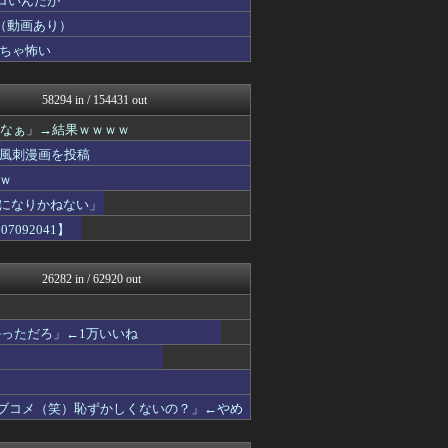
ロいんだが
痛いニュース(ﾉ∀`)
（動画あり）
資格ちゃんねる
ちゃ怖い
PCパーツまとめ
明日は何を食べようか
ああ言えばForYou
58294 in / 154431 out
ウマ娘うまぴょい速報
コンテンツ・声優 | ラブ...
ろなぁ」→結果ｗｗｗｗ
哲学ニュースnwk
風刺漫画を投稿
アルファルファモザイク＠ネ...
みそパンNEWS
ｗ
VTuberNews
界になりかねない」
けおけお速報
092041】
韓国ニュース反応まとめ
ニチカン！
お～い！お宝
26282 in / 62920 out
カンダタ速報
乃木坂46まとめ 乃木りん...
素敵な鬼女様
っただろ」←1万いいね
ガンダムブログ（情報戦仕様...
国難にあってもの申す！！
軍事・ミリタリー速報☆彡
もきゅ速(*´ω`*)人(...
ラブコメ（笑）恥ずかしくないの？」←やめ
理想ちゃんねる
アニメつぶやき速報‼︎
もえるあじあ(･∀･)