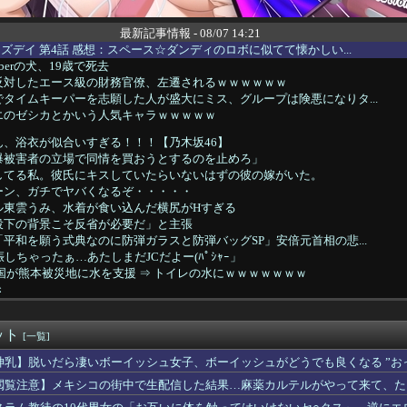
最新記事情報 - 08/07 14:21
ズデイ 第4話 感想：スペース☆ダンディのロボに似てて懐かしい...
berの犬、19歳で死去
反対したエース級の財務官僚、左遷されるｗｗｗｗｗｗ
タイムキーパーを志願した人が盛大にミス、グループは険悪になりタ...
エのゼシカとかいう人気キャラｗｗｗｗｗ
ん、浴衣が似合いすぎる！！！【乃木坂46】
爆被害者の立場で同情を買おうとするのを止めろ」
してる私。彼氏にキスしていたらいないはずの彼の嫁がいた。
ーン、ガチでヤバくなるぞ・・・・・
ル東雲うみ、水着が食い込んだ横尻がHすぎる
投下の背景こそ反省が必要だ」と主張
平和を願う式典なのに防弾ガラスと防弾バッグSP」安倍元首相の悲...
しちゃったぁ…あたしまだJCだよー(ﾊﾟｼｬｰ」
国が熊本被災地に水を支援 ⇒ トイレの水にｗｗｗｗｗｗｗ
き
嘩 ガチでヤバい……
被害女性「バウムクーヘン売ったりTikTokライブしててムカつ...
ット
ライザちゃん、明らかにおっぱいを触られてる
[一覧]
アイスとコラボするポケモンをください」ポケモン公式「しょうがね...
神乳】脱いだら凄いボーイッシュ女子、ボーイッシュがどうでも良くなる ”おっ
FA会長にさえ2002年W杯で韓国が審判を買収していたと思わ...
閲覧注意】メキシコの街中で生配信した結果…麻薬カルテルがやって来て、た
のチアさん、優勝レベルが発見されてしまうｗｗｗｗｗｗｗ
ラスレ 誰？ってなるのもたまにあるよな