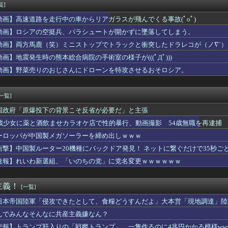
究者支援に補助、１大学に年間５０００万円…出産・子育と両立でき...
覧]
行きたい大学【ポーランドボール】
動画】高速道路を走行中の車からリアガラスが飛んでくる事故(ﾟoﾟ)
チで有名な川上産業、社名を「プチプチ株式会社」に変更ｗｗｗｗｗ
医者「ラブライブさんの容態は？」看護師「ひとまず落ち着いてます...
動画】ロシアの空挺兵、パラシュートが開かずに墜落してしまう。
一つで3人の子供を育てていた俺。だが娘の担任が娘に『これからは...
動画】両方馬鹿（笑）ミニストップでトラックと衝突したドラレコが（ノ∇`）
言わず辞めろ』とコメントした新入社員、20年目の先輩を嘲笑して...
動画】地震発生時の熊本総合病院の手術室の様子が(((ﾟДﾟ)))
「日本のサッカー選手、90年代の映画スターかよ」
シコの街中で生配信した結果…麻薬カルテルがやって来て、たった3...
動画】野菜売りのおじさんにドローンを特攻させるおそロシア。
さん、アドリブで相手役俳優の手を取りお胸に押し当てる（※画像あ...
同士のボンバーマン、凄いｗｗｗｗｗｗｗｗｗｗｗｗ
[一覧]
国政府「原爆投下の背景こそ反省が必要だ」と主張
5歳少女に薬と酒飲ませカラオケ店で性的暴行、動画撮影 54歳無職を再逮捕 
ーロッパが中国製メガソーラーを締め出しｗｗｗ
衝撃】中国製ルーター20機種にバックドア発見！ ネットに繋ぐだけで35秒ご
速報】れいわ新選組、「いのちの党」に党名変更ｗｗｗｗｗｗ
主義！
[一覧]
日本帝国陸軍「侵攻できたとして、食糧どうすんだよ」大本営「現地調達」陸
んでみんなそんなに共産主義嫌なん？
悲報】トランプ肝入りの「戦艦トランプ」、一隻作るのに4兆円かかる模様www