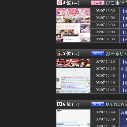
4 位 (→)
ぴこ速(〃'
08/07 13:50
福田雄一「新ケロ
08/07 13:50
【悲報】みいちゃ
08/07 13:30
【
08/07 13:49
高市首相の熊本視
08/07 12:00
【
08/07 13:46
【朗報】ワンピー
08/07 10:30
08/07 13:45
【朗報】ぐらんぶ
【
08/07 13:43
下手に水買うよ
08/07 09:00
【
08/07 13:43
エロゲやりたいん
08/07 07:30
【
08/07 13:41
【画像】佐倉綾音
08/07 13:41
【朗報】山田涼介
08/07 13:41
【悲報】吉田マサop
5 位 (→)
おーるじ
08/07 13:40
【甲子園】青森山
08/07 13:40
同じサークルのＡ
08/07 14:10
【
08/07 13:40
経済大国の日本、
忘
08/07 13:10
中
08/07 13:40
【神乳】脱いだら
08/07 12:40
08/07 13:39
ぐらんぶる原作
【
08/07 13:39
いつものスーパー
08/07 12:10
【
08/07 13:39
保育園のママさん
賠
08/07 11:40
【
08/07 13:38
【大阪】マスコミ
08/07 13:37
【GAME】「任
08/07 13:35
給食着はすごいニ
6 位 (→)
U-1 NEWS
08/07 13:35
【画像】爆胸ニ
08/07 13:34
【プロレス】長州
08/07 13:49
高
08/07 13:33
【ｼｺ画像】エ口
08/07 12:49
「
08/07 13:33
うつ病経験者の
け
08/07 12:29
「