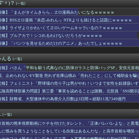
∇'〃)？
[一覧]
ロに福田組が出ます！」→爆死 ちいかわの監督「原作に忠実に」→...
んの作者さん、泣いてしまう😭 （※画像あり）
画像】「まんがタイムきらら」ヱロ漫画みたいになるｗｗｗｗｗ
察動画にケチを付けたタレント、「正体バレバレよな」と黒電話の呼...
画像】BSSヱロ漫画『未恋-みれん-』NTRよりも抜けると話題にｗｗｗｗｗ
スのラスボスさん、世界を創造した最初の20人の王の武器を召喚で...
るのヒロイン、遂にデレるwwww
画像】ライザよりかわいくてヱロいゲームキャラいるの？ｗｗｗｗｗ
りウォーターサーバー置いた方がよくね？
悲報】ブルアカで！シコれるわけないだろうがｗｗｗｗｗ
だがノートpcってどれくらいの買えばいい?
画像】「パンツを見せるためだけのアニメ」あったでしょｗｗｗｗｗ
(32)、自分のシコポイントに気がつくwwwwwww
(31)のベッドシーン、エロすぎるwwwwwww
s.740 岡本カズops.742
ゃんる
[一覧]
田が暑さ対策でユニ一新 ボタン廃止でTシャツ素材wwwwwww...
男を好きになって、２人で行動しようとしたが。Ｂ太「俺を置いてく...
速報】パさん「平和を願う式典なのに防弾ガラスと防弾バッグSP」安倍元首
世界に売るものがなさすぎて史上初めて韓国台湾に輸出額抜かされ置...
れる
国、止められないEV製造 売れず在庫山積み「売れたこと」にして補助金を騙
凄いボーイッシュ女子、ボーイッシュがどうでも良くなる ”おっぱ...
最新話、ヤバすぎる
悲報】フェミニスト「野球場の売り子は男がやれ！いつまで女性を奴隷扱いす
で偶然見かけた義弟嫁。夫に何気なくその話しただけなのに、そこか...
広陵高野球部暴力問題】第三委「事実を認めることは困難」元部員「SNS開
が私の双子の妹が彼氏とデートしてる盗み撮り画像を見せて「あとは...
償請求訴訟を起こす方針
速報】財務省、大型連休中の為替介入日数は3日間＝総額11兆7349億円
「警察官が発砲し“刃物男”死亡！」 → ネットで拡散された現場...
天堂」のパッケージ版売上38.5%維持に衝撃！海外ファン「カー...
オイのときある。アイロンあてたときにむせ込むほどにクッッッサ！...
.
[一覧]
ット女さん、寿司屋で満喫してしまうｗｗｗｗｗｗｗｗｗｗ
小力 西口DXプロレス8月大会でリング復帰 対戦相手はクロちゃ...
市首相の熊本視察動画にケチを付けたタレント、「正体バレバレよな」と黒電
い陽キャ女さん、自らのムホホなお乳を見せびらかしてしまうｗｗｗ...
人に恨みを買うようなことをしている自覚はあるんだな」と高市首相を嘲笑っ
約9割が「運動習慣がない」 どんな運動すればいいのさ？
るも……
あのヤフコメ民すらドン引きしてて草」と某事件の衝撃的な公判が話題に、な