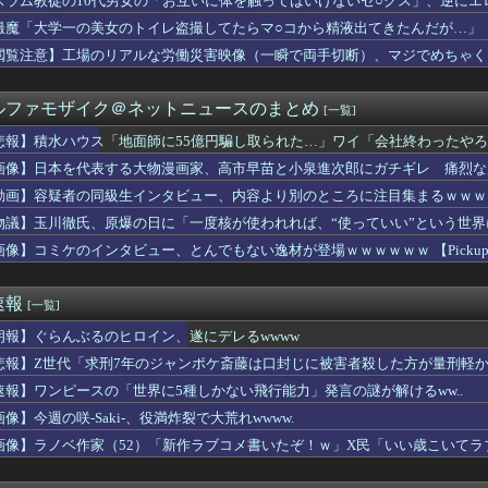
スラム教徒の10代男女の「お互いに体を触ってはいけないセ○クス」、逆にエ
ース級の財務官僚・一松旬氏が“異例転出”へ 官邸幹部「協力的で...
撮魔「大学一の美女のトイレ盗撮してたらマ○コから精液出てきたんだが…」
暑熱対策で第2試合は13:30プレイボールや！」
なに？
閲覧注意】工場のリアルな労働災害映像（一瞬で両手切断）、マジでめちゃく
野家のステーキ定食1500円、ガチで美味そうｗｗｗ
HUNTER×HUNTER』のキメラアント編で号泣
ルファモザイク＠ネットニュースのまとめ
[一覧]
ンコラボ、『なりきり！からあげクンぬいぐるみ』などの追加グッズ...
】瑠璃乃とみおんのメスガキ対決【蓮ノ空】
悲報】積水ハウス「地面師に55億円騙し取られた…」ワイ「会社終わったや
同意があったんです。本当です。信じて下さい」 ←何でこの主張が...
画像】日本を代表する大物漫画家、高市早苗と小泉進次郎にガチギレ 痛烈な
ス「地面師に55億円騙し取られた…」ワイ「会社終わったやろなぁ...
あげる」少女を公園内に誘い込みわいせつか男を逮捕。小学生2人に...
動画】容疑者の同級生インタビュー、内容より別のところに注目集まるｗｗｗ
ヴィちゃん、3Dライブ「人間燦歌」開催決定！ゲスト8名も発表『...
物議】玉川徹氏、原爆の日に「一度核が使われれば、“使っていい”という世
イダーに使ったの勿体ないよね選手権」グランプリは仮面ライダーシ...
画像】コミケのインタビュー、とんでもない逸材が登場ｗｗｗｗｗｗ 【Pickup07
張が再燃…イランのドローン攻撃に米軍が迎撃、クウェートも迎撃」...
井上尚弥が初めて“人間”に見えた」
か(27)さん、7年ぶり『FRIDAY』表紙で神ボディ大解放
速報
[一覧]
言っても引かれないアニメ
月のノーバン始球式動画、13万再生wwwwwwwwww
朗報】ぐらんぶるのヒロイン、遂にデレるwwww
で知らない女に蹴られた！」私「何したの？」→事情を聞いた家族全...
悲報】Z世代「求刑7年のジャンポケ斎藤は口封じに被害者殺した方が量刑軽か
スタム】量産機にこそ武装は沢山つけてほしいよね
…小渕優子氏の主張に「さっさと離党すればいいのに」SNSで逆風...
速報】ワンピースの「世界に5種しかない飛行能力」発言の謎が解けるww..
の麻薬カルテルのリーダーの情報提供で報奨金約39億円！
像】今週の咲-Saki-、役満炸裂で大荒れwwww.
爆乳現役女子大生、水着グラビアの破壊力がヤバイwwwwwwww...
画像】ラノベ作家（52）「新作ラブコメ書いたぞ！ｗ」X民「いい歳こいて
ホーテ姫路広畑店の露店で販売された｢うなぎのかば焼き｣で食中毒...
れｗと話題に
 感想：スナフキンみたいな孤高の存在になりきれないペンペンねこ...
でトップ当選の河合ゆうすけ市議、埼玉知事選（来年８月）に立候補...