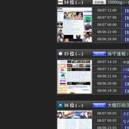
08/07 13:00
14 位 (→)
【文科省】女性研
1000mg
[一
08/07 13:00
【韓国】韓国の
08/07 12:00
【
08/07 13:00
【朗報】プチプ
08/07 13:00
08/07 07:00
【ラブライブ！】
【
08/07 13:00
妻を亡くし、男手
08/07 00:00
【
08/07 13:00
韓国人「『不平を
08/06 22:00
【
08/07 13:00
【朗報】韓国人
08/07 13:00
【閲覧注意】メキ
08/06 20:00
【
08/07 13:00
【悲報】吉岡里帆
08/07 13:00
【動画】ガチ勢
15 位 (→)
保守速報
08/07 14:10
中
08/07 13:09
1
08/06 21:04
ヨ
08/06 20:00
【
08/06 19:30
【
16 位 (→)
大艦巨砲
08/07 09:05
大
08/07 00:05
な
08/06 23:05
【