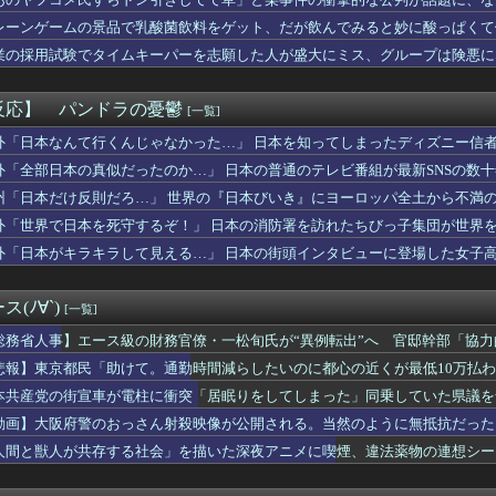
】あくまでクジャクの話 絵が綺麗・・・・
「助けて。通勤時間減らしたいのに都心の近くが最低10万払わない...
レーンゲームの景品で乳酸菌飲料をゲット、だが飲んでみると妙に酸っぱくて
富山土産の鱒寿司『飯が硬くなって美味しく無くなる』って怒られた
業の採用試験でタイムキーパーを志願した人が盛大にミス、グループは険悪に
ン西野亮廣、熊本支援炊き出し「カレー」で炎上するｗｗｗ
優さん、舞台で共演したイケメンたちと写真を撮りまくってしまう…
にしてたら真っ当に美人なライトハローさん。（結局飲んでしまう）
反応】 パンドラの憂鬱
[一覧]
ビーカネさん、賛否両論に突入
ング クロスワールド』8/7本日より「レジェンドコンペ ラウン...
外「日本なんて行くんじゃなかった…」 日本を知ってしまったディズニー信
カップ参加国決定！ 日本代表は10/1 エクアドル10/5 ...
外「全部日本の真似だったのか…」 日本の普通のテレビ番組が最新SNSの数
暑熱対策で第2試合は13:30プレイボールや！」
州「日本だけ反則だろ…」 世界の『日本びいき』にヨーロッパ全土から不満
がタイムきらら」ヱロ漫画みたいになるｗｗｗｗｗ
表する大物漫画家、高市早苗と小泉進次郎にガチギレ 痛烈な風刺漫...
外「世界で日本を死守するぞ！」 日本の消防署を訪れたちびっ子集団が世界
実家の顔じゃない！嫁が義妹旦那とフリンしたのよ！」私「DNA鑑...
外「日本がキラキラして見える…」 日本の街頭インタビューに登場した女子
田が暑さ対策でユニ一新 ボタン廃止でTシャツ素材wwwwwww...
ぶるのヒロイン、デレる
い…京都市でマイナンバーカードを持たない29万人がポイント給付...
(ﾉ∀`)
[一覧]
豪華すぎると話題に なんでyoutubeに負けたのか・・・
下味つけてピンサロいったらｗｗｗｗｗｗｗｗｗwwww
総務省人事】エース級の財務官僚・一松旬氏が“異例転出”へ 官邸幹部「協
もヤバいｗ」ヤニねこ第6話の海外反応
悲報】東京都民「助けて。通勤時間減らしたいのに都心の近くが最低10万払
こ」がガチに過去最大レベルに混みそうwwwwwwwwwwww...
本共産党の街宣車が電柱に衝突「居眠りをしてしまった」同乗していた県議を
ん、本日5タコ3三振で8月OPS.372www
ーチェーン「ペクスダバン」が日本初上陸！東京・新橋に1号店オー...
動画】大阪府警のおっさん射殺映像が公開される。当然のように無抵抗だった
ゃんが可愛すぎる！！！【乃木坂46】
人間と獣人が共存する社会」を描いた深夜アニメに喫煙、違法薬物の連想シー
の真実に気付く
スでいきなり登場した「ゴムゴムの魔神」最有力考察が提示される！...