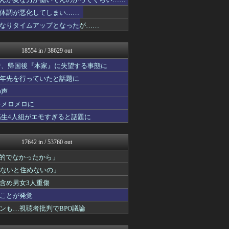
大河ドラマ2ch
痛いニュース(ﾉ∀`)
体調が悪化してしまい……
気団談
なりタイムアップとなったが……
おうまがタイムズ
なんJ PRIDE
ウマ娘まとめ速報うまろぐ
18554 in / 38629 out
Y速報
PlaySphere | ...
者、帰国後『本家』に失望する事態に
WorldFootball...
十年先を行っていたと話題に
日刊やきう速報
の声
ぴこ速(〃'∇'〃)？
アルファルファモザイク＠ネ...
をメロメロに
修羅場ハザード -復讐・D...
高生4人組がエモすぎると話題に
なんじぇいスタジアム＠なん...
漫画まとめ速報
日本第一！ニュース録
17642 in / 53760 out
ぶる速-VIP
バズッター速報
力的でなかったから」
アニメリアクト
わないと住めないの」
キニ速
含め男女3人重傷
なんじぇいスタジアム＠なん...
キムチ速報
ことが発覚
坂道情報通～乃木坂46まと...
ンも…視聴者批判でBPO議論
まとめたニュース
なんJ PRIDE