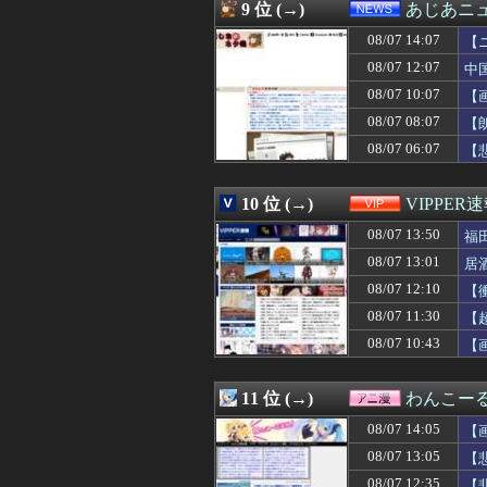
08/07 13:16
パワプロクンポケ
9 位 (→)
あじあニ
08/07 13:15
モンローウォー
08/07 14:07
08/07 13:15
私は22歳の時に
【
08/07 13:15
氷山の一角ニダ！
08/07 12:07
中
08/07 13:15
同僚の美人に土下
08/07 10:07
【
08/07 13:14
【画像】最近のJ
08/07 13:14
メッシが守備を
08/07 08:07
【
08/07 13:12
【悲報】秋田さん、な
08/07 06:07
【
08/07 13:12
実質消費支出は7
08/07 13:12
嫁の浮気を確信し
08/07 13:11
【画像】磯山さや
10 位 (→)
VIPPER
08/07 13:10
中国、止められな
08/07 13:50
福
08/07 13:09
三児のパパ『父
08/07 13:09
【画像あり】ギャ
08/07 13:01
居
08/07 13:09
15歳少女に薬と
08/07 12:10
【
08/07 13:09
【大阪】建設会社の
08/07 13:09
08/07 11:30
【ソロライブ】
【
08/07 13:08
【動画】サヨク「
08/07 10:43
【
08/07 13:07
新庄監督の“再就
08/07 13:06
伯母の葬儀中、祖
08/07 13:05
【画像】ABCテ
11 位 (→)
わんこー
08/07 13:05
【悲報】有名漫
08/07 14:05
【
08/07 13:05
コンビニバイト
08/07 13:05
【悲報】女性イ
08/07 13:05
【
08/07 13:05
『ほの暮しの庭』パケ
08/07 12:35
【