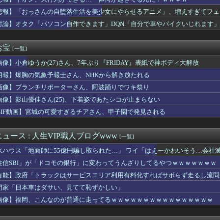
で第2試合は13:30プレイボールや！」
未遂で入院したらしいと聞いた。一晩中眠れずに心配したのに連絡が...
悲報】「おっさんの自堕落生活を美少女にやらせるアニメ」、増えすぎてフェ
、殺されることに怯え始めるwwwwwwwww
討論】オタク「パソコン自作できます」DQN「自分で車やバイクいじれます」
Kさん、あまりにも発育が良すぎるwwwwwwww
プで会う約束してた相手にこの返信送ったらブロックされたんやが
曲『好きish』MV 800万再生突破キタ━━(((ﾟ∀ﾟ...
お宝
[一覧]
クオーケストラ、ゲーム音楽をやらないとガラガラになり終わる・・...
画像】小倉ゆうか(27)さん、7年ぶり『FRIDAY』表紙で神ボディ大解放
車が電柱に衝突「居眠りをしてしまった」同乗していた県議を含め男...
ムおじさん、禿げるｗｗｗｗ
朗報】爆胸の気象予報士さん、NHKから解き放たれる
熊本爆発事故】「本当のことを…」遺族語る
画像】ブランチリポーターさん、阿波踊りでワキ祭り
癌宣告され脳への転移も発覚した
居して会計4939円！喋りたいだけなら公園に行ってくれ（怒」
画像】影山優佳さん(25)、下着姿であたシコが止まらない
鏑木近日中に入院予定、その前準備に血を大量に取られる
GIF動画】宮城の可愛すぎるチアさん、甲子園で発見される
友佑都が東京のJ1開幕戦に来場「みなさまへご挨拶させていただき...
められるとキレる国立大卒生活保護受給者友人。ちょっとBを褒めた...
外食チェーンには全く魅力を感じない。どこにでもあるような店選ぶ...
ュース : 人生VIP職人ブログwww
[一覧]
の同級生インタビュー、内容より別のところに注目集まるｗｗｗｗ
水ハウス「地面師に55億円騙し取られた…」 ワイ「はえーかわいそう…会社
ン「e花の慶次～雲のかなたに」ティザームービー公開&反応まとめ...
に長時間滞在しなきゃいけないのが苦痛。私「貴方は私の実家を早々...
住信SBI」が「ドコモの銀行」に変わってうんざりしてるやつｗｗｗｗｗｗｗ
このシーン』ガチでエグいって・・・
有能】政府「トラックはサービスエリア利用有料化すればサボらず走るし流問
Vチューバーさん、新作ソシャゲのストーリーがめっちゃ面白い！
門家「日本車はダサい、見てて恥ずかしい」
、彼女から「今日はつきあって半年の記念日だね！おめでとう！」と...
試合でOPSが.900を超えてしまうwwwwwwwwww
画像】福岡、こんなのが普通に走ってるｗｗｗｗｗｗｗｗｗｗｗｗｗｗｗｗ
定】「反対」の財務省敗北 首相の不信根強く 人事介入をちらつか...
ーリアル麻雀 Venus Returns』8月27日に発売...