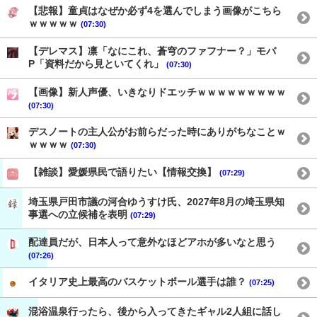
【悲報】童貞はなぜか必ず4を選んでしまう画像がこちら
ｗｗｗｗｗ
(07:30)
【デレマス】凛「なにこれ、蒼穹のファフナー？」モバ
P「資料だから見といてくれ」
(07:30)
【画像】新人声優、いきなりドエッチｗｗｗｗｗｗｗｗｗ
(07:30)
デスノートの主人公がお前らだった時にありがちなことｗ
ｗｗｗｗ
(07:30)
【雑談】愛媛県民で語りたい【情報交換】
(07:29)
埼玉県戸田市議の河合ゆうすけ氏、2027年8月の埼玉県知
事選への立候補を表明
(07:29)
配達員だが、日本人って意外なほどアホが多いなと思う
(07:26)
イタリア史上最高のバスケットボール選手は誰？
(07:25)
混浴温泉行ったら、後から入ってきたギャル2人組に話し