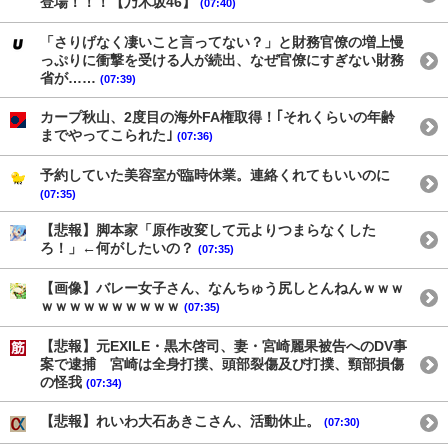
登場！！！【乃木坂46】
(07:40)
「さりげなく凄いこと言ってない？」と財務官僚の増上慢
っぷりに衝撃を受ける人が続出、なぜ官僚にすぎない財務
省が……
(07:39)
カープ秋山、2度目の海外FA権取得！｢それくらいの年齢
までやってこられた｣
(07:36)
予約していた美容室が臨時休業。連絡くれてもいいのに
(07:35)
【悲報】脚本家「原作改変して元よりつまらなくした
ろ！」←何がしたいの？
(07:35)
【画像】バレー女子さん、なんちゅう尻しとんねんｗｗｗ
ｗｗｗｗｗｗｗｗｗｗ
(07:35)
【悲報】元EXILE・黒木啓司、妻・宮崎麗果被告へのDV事
案で逮捕 宮崎は全身打撲、頭部裂傷及び打撲、頸部損傷
の怪我
(07:34)
【悲報】れいわ大石あきこさん、活動休止。
(07:30)