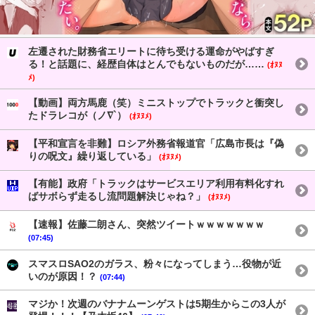
左遷された財務省エリートに待ち受ける運命がやばすぎ
る！と話題に、経歴自体はとんでもないものだが……
(ｵﾇﾇ
ﾒ)
【動画】両方馬鹿（笑）ミニストップでトラックと衝突し
たドラレコが（ノ∇`）
(ｵﾇﾇﾒ)
【平和宣言を非難】ロシア外務省報道官「広島市長は『偽
りの呪文』繰り返している」
(ｵﾇﾇﾒ)
【有能】政府「トラックはサービスエリア利用有料化すれ
ばサボらず走るし流問題解決じゃね？」
(ｵﾇﾇﾒ)
【速報】佐藤二朗さん、突然ツイートｗｗｗｗｗｗｗ
(07:45)
スマスロSAO2のガラス、粉々になってしまう…役物が近
いのが原因！？
(07:44)
マジか！次週のバナナムーンゲストは5期生からこの3人が