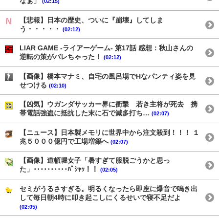
なぁ」
(02:15)
【悲報】日本の歴史、ついに『崩壊』してしま
う・・・・・
(02:12)
LIAR GAME -ライアーゲーム- 第17話 感想：秋山さんの
逆転の策がバレちゃった！
(02:12)
【画像】橋本マナミ、自宅の風呂場でHなパンティ姿を見
せつける
(02:10)
【凶気】ウガンダサッカー界に衝撃 若き主将が死去 携
帯電話強盗に抵抗した末に石で滅多打ち…
(02:07)
【ニュース】日本製メモリに世界中から注文殺到！！！ １
兆５０００億円で工場増築へ
(02:07)
【画像】道頓堀女子「暑すぎて服脱ごうかと思っ
た」･･････････ﾊﾟｼｬｯ！！
(02:05)
セミがうるさすぎる。明るくなったら即座に爆音で鳴き出
して毎日朝4時に叩き起こしにくるせいで寝不足だよ
(02:05)