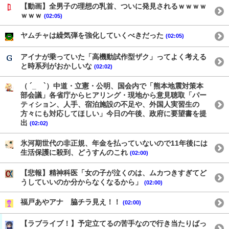
【動画】全男子の理想の乳首、ついに発見されるｗｗｗｗ
ｗｗｗ
(02:05)
ヤムチャは繰気弾を強化していくべきだった
(02:05)
アイナが乗っていた「高機動試作型ザク」ってよく考える
と時系列がおかしいな
(02:02)
（ ´_ゝ`）中道・立憲・公明、国会内で「熊本地震対策本
部会議」各省庁からヒアリング・現地から意見聴取「パー
ティション、人手、宿泊施設の不足や、外国人実習生の
方々にも対応してほしい」今日の午後、政府に要望書を提
出
(02:02)
氷河期世代の非正規、年金を払っていないので11年後には
生活保護に殺到、どうすんのこれ
(02:00)
【悲報】精神科医「女の子が泣くのは、ムカつきすぎてど
うしていいのか分からなくなるから」
(02:00)
福戸あやアナ 脇チラ見え！！
(02:00)
【ラブライブ！】予定立てるの苦手なので行き当たりばっ