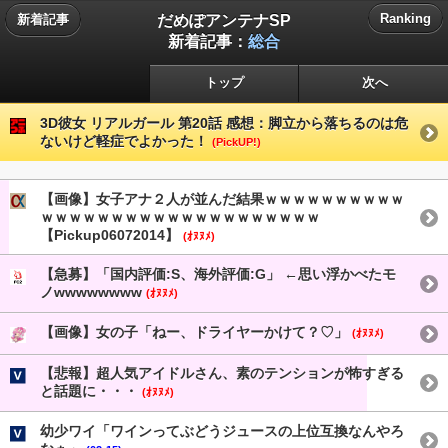
だめぽアンテナSP
Ranking
新着記事
新着記事：
総合
トップ
次へ
3D彼女 リアルガール 第20話 感想：脚立から落ちるのは危
ないけど軽症でよかった！
(PickUP!)
【画像】女子アナ２人が並んだ結果ｗｗｗｗｗｗｗｗｗｗ
ｗｗｗｗｗｗｗｗｗｗｗｗｗｗｗｗｗｗｗｗ
【Pickup06072014】
(ｵﾇﾇﾒ)
【急募】「国内評価:S、海外評価:G」 ←思い浮かべたモ
ノwwwwwwww
(ｵﾇﾇﾒ)
【画像】女の子「ねー、ドライヤーかけて？♡」
(ｵﾇﾇﾒ)
【悲報】超人気アイドルさん、素のテンションが怖すぎる
と話題に・・・
(ｵﾇﾇﾒ)
幼少ワイ「ワインってぶどうジュースの上位互換なんやろ