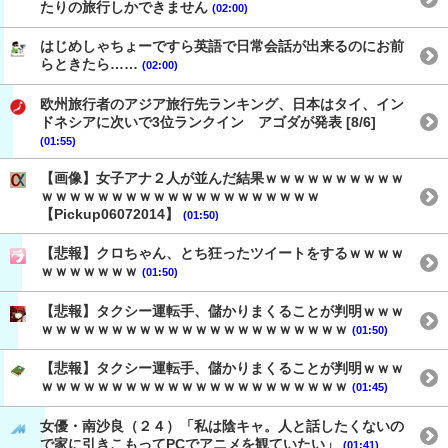
たりの旅行しかできません
(02:00)
はじめしゃちょーですら英語で日常会話が出来るのにお前
らときたら……
(02:00)
欧州旅行者のアジア旅行先ランキング、日本はタイ、イン
ドネシアに次いで3位ランクイン アゴダが発表 [8/6]
(01:55)
【画像】女子アナ２人が並んだ結果ｗｗｗｗｗｗｗｗｗｗ
ｗｗｗｗｗｗｗｗｗｗｗｗｗｗｗｗｗｗｗｗ
【Pickup06072014】
(01:50)
【悲報】クロちゃん、とち狂ったツイートをするｗｗｗｗ
ｗｗｗｗｗｗｗ
(01:50)
【悲報】タクシー運転手、儲かりまくることが判明ｗｗｗ
ｗｗｗｗｗｗｗｗｗｗｗｗｗｗｗｗｗｗｗｗｗｗ
(01:50)
【悲報】タクシー運転手、儲かりまくることが判明ｗｗｗ
ｗｗｗｗｗｗｗｗｗｗｗｗｗｗｗｗｗｗｗｗｗｗ
(01:45)
女優・南沙良（２４）「私は陰キャ。人と話したくないの
で家に引きこもってPCでアニメを観ていたい」
(01:41)