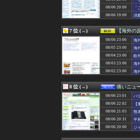
08/06 23:00
グリーンのラッタ
わ
08/06 23:00
積水ハウス「地面
08/06 20:09
「
08/06 23:00
ワイ、よりによっ
た
08/06 19:09
消
08/06 23:00
外で全裸になりた
08/06 23:00
吉岡恵麻アナ 
08/06 23:00
不動産ファンド「
7 位 (→)
【海外の
08/06 23:00
【遊戯王ラッシュ
08/06 23:00
08/06 23:00
Vチューバーに
海
08/06 23:00
【衝撃】韓国人
08/05 23:00
海
08/06 23:00
車とかバイクの
08/04 23:00
欧
08/06 23:00
海外「日本なんて
08/06 23:00
ドラえもん映画
08/03 23:00
海
08/06 22:59
シャアってツイ
08/02 23:00
海
08/06 22:59
【悲報】ワール
08/06 22:58
【悲報】集英社
08/06 22:58
介護の仕事マジ
8 位 (→)
痛いニュース
08/06 22:57
『仮面ライダーマ
08/06 23:01
08/06 22:57
母子家庭で育った
パ
08/06 22:57
ママ友同士で70
08/06 22:02
【
08/06 22:57
人の雰囲気や見
08/06 21:03
熊
08/06 22:56
650万部を誇っ
08/06 22:55
コメ価格先行き指数
08/06 20:31
平
08/06 22:52
ついに国産ヒュ
08/06 20:00
ジ
08/06 22:52
ファミマソック
08/06 22:50
乃木坂で一番顔