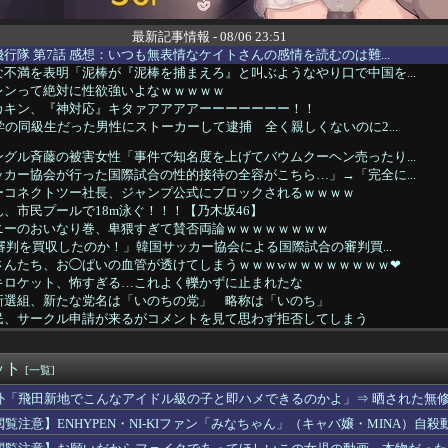
最新記事情報 - 08/06 23:51
行隊 第7話 感想：いつも無表情なケイトさんの感情を読むのは難...
不満を表明「泥棒が『泥棒を捕まえろ』と叫ぶようなやり口で中国を...
レンって絶対に性欲強いよなｗｗｗｗｗ
カキン、『神対応』キタァアアアアーーーーーーー！！
学の同級生だった男性にストーカーして逮捕 全く親しくないのに2...
グル斉藤の被害女性「事件で知名度を上げてバウムクーヘン売ったり...
カー協会が行った国際試合の性的接待の全容がこちら…」→「完全に...
ーコネクトツー社長、ジャンプ公式にブロックされるｗｗｗｗ
、市民プールで18m泳ぐ！！！【乃木坂46】
ニーのおいなり巻、卑猥すぎて賛否両論ｗｗｗｗｗｗｗｗ
も審判を買収したのか！」韓国サッカー協会による国際試合の審判買...
さんたち、お◯ぱいの血管が透けてしまうｗｗｗwｗｗｗｗｗｗｗｗ❤
キロケット、怖すぎる…これよく轢かずに止まれたな
新選組、新たな党名は「いのちの党」 略称は「いのち」
民、サークル申請が来るがコメントを見て思わず拒否してしまう
多くあった「ゲーム叩き」が世の中から殆ど消えてしまった理由ww...
の一歩とバキ以外で面白い格闘漫画ｗｗｗｗｗｗｗｗ
ット
め∞みた』8話感想 みゅーたいぷ解散の危機！？
[一覧]
、イラン戦でほぼ全部使い果たすｗｗｗｗｗｗ
外「飛田新地でこんなアイドル級の子と即ハメできるのかよ」⇒ 晒された無
e、Geminiが大赤字ｗｗｗｗｗｗｗｗｗ
閲覧注意】ENHYPEN・NI-KIファン「みなちゃん」（キャバ嬢・MINA）自殺
評「選手との会話がほとんどなく意思疎通が難しかった。大谷さえ『...
我がほたちんが最強になるのか