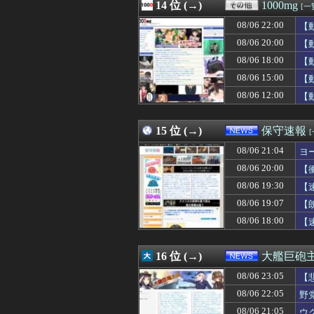
08/06 22:28
14 位 (→)
【画像】NHK
1000mg
[一
08/06 22:27
【悲報】日経平均2
08/06 22:00
【
08/06 22:26
【悲報】警察に射
08/06 22:25
08/06 20:00
【悲報】伊藤大海
【
08/06 22:25
【愕然】セフレが
08/06 18:00
【
08/06 22:24
【ROBOT魂】
08/06 15:00
【
08/06 22:23
【衝撃】兵庫県斎
08/06 22:22
海外「飛田新地で
08/06 12:00
【
08/06 22:22
27歳ワイ、彼女
08/06 22:21
【NBA】DET
15 位 (→)
保守速報
08/06 21:04
ヨ
08/06 20:00
【
08/06 19:30
【
08/06 19:07
【
08/06 18:00
【
16 位 (→)
大艦巨砲
08/06 23:05
【
08/06 22:05
野
08/06 21:05
ウ