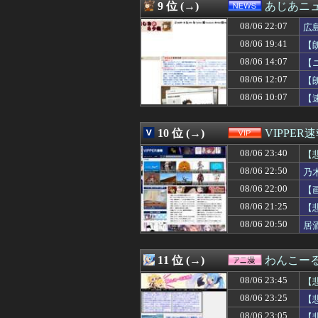
08/06 22:50
【悲報】「ブロッ
9 位 (→)
あじあニ
08/06 22:50
【画像】橋本環
08/06 22:07
08/06 22:50
【日向坂46】石
広
08/06 22:48
【朗報】なろう
08/06 19:41
【
08/06 22:47
動画配信中に亡く
08/06 14:07
【
08/06 22:47
GWの旅行中ホテ
08/06 22:47
【頃意湧いた】義
08/06 12:07
【
08/06 22:45
ワイ、今月の電
08/06 10:07
【
08/06 22:45
【画像】帰ってきた
08/06 22:40
明日の｢めざましテ
08/06 22:40
【画像】菊地姫
10 位 (→)
VIPPER
08/06 22:40
【朗報】『ハルヒ
08/06 23:40
【
08/06 22:40
刃物を持って中国
08/06 22:40
海外「素晴らしい
08/06 22:50
乃
08/06 22:39
娘のおひたしに大
08/06 22:00
【
08/06 22:39
新居を立てた時に
08/06 22:39
08/06 21:25
格闘技の部活に入
【
08/06 22:39
元TBSアナ 山
08/06 20:50
居
08/06 22:38
ジムニー(前後リ
08/06 22:35
【悲報】黒人さん
08/06 22:35
石材店事務の面接
11 位 (→)
わんこー
08/06 22:35
DeNA 5－11 阪
08/06 23:45
【
08/06 22:35
【大惨事】泥酔し
08/06 22:35
【動画】ゲーフリ
08/06 23:25
【
08/06 22:35
【悲報】週間少年
08/06 23:05
【