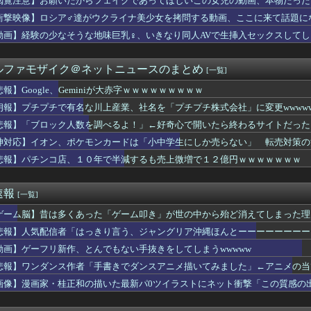
閲覧注意】お願いだからフェイクであってほしいこの女児の動画、本物だった
イーヌ、ドッグランに行くも周囲と馴染めず無言の帰宅
衝撃映像】ロシア♂達がウクライナ美少女を拷問する動画、ここに来て話題に
滉は「めっちゃモテる」 年収7億円・お洒落・包容力…超愛される...
ジャンプさん、最大発行部数653万部から急降下でついに100万...
動画】経験の少なそうな地味巨乳♀、いきなり同人AVで生挿入セックスしてし
20機種にバックドア 外部から完全制御できる機能が仕込まれていた
んのブラジャーに媚薬塗って放置しておいたらｗｗｗｗｗｗｗｗｗｗ...
ルファモザイク＠ネットニュースのまとめ
[一覧]
フルエンサー「残クレじゃなくて一括でアルファード買っちゃった」...
難破して日本に漂着した白人だった説
報】Google、Geminiが大赤字ｗｗｗｗｗｗｗｗｗ
日は早く帰って寝る」
朗報】プチプチで有名な川上産業、社名を「プチプチ株式会社」に変更wwww
ー王国ブラジル…国民の大半がサッカーの興味なしの模様・・
伊藤百花の生腋写真が公開されてしまう
悲報】「ブロック人数を調べるよ！」←好奇心で開いたら終わるサイトだった【Hot
エッチなメスうさぎいたら？
神対応】イオン、ポケモンカードは「小中学生にしか売らない」 転売対策の
れたオッサン、最近母を亡くして精神的ショックを受けていたと判明
悲報】パチンコ店、１０年で半減するも売上微増で１２億円ｗｗｗｗｗｗｗ
上抜け 1ドル158円台
既に猛暑で合計20試合中止にｗｗｗｗｗｗｗｗｗｗ
一流グラドル集結した結果www
速報
[一覧]
＆ののかちゃん、異色のコンビで「まんが日本昔ばなし」を舞台化し...
初めて見たんだが
ゲーム脳】昔は多くあった「ゲーム叩き」が世の中から殆ど消えてしまった理由ww
「口移し」で酒を飲んで興奮した。おそらく男女の関係になる
悲報】人気配信者「はっきり言う、ジャングリア沖縄ほんとーーーーーーーー
日本で嫌われてるアニメキャラのカップリングらしい…」
うか（元・小倉優香）が水着グラビア復帰ｗｗｗｗｗ
動画】ゲーフリ新作、とんでもない手抜きをしてしまうwwwww
億年に1人のデカ乳美少女が出現するｗｗｗwｗｗｗｗｗｗｗｗ❤
悲報】ワンダンス作者「手書きでダンスアニメ描いてみました」←アニメの当
れる風潮にドラマ脚本家が不快感、「何度もクマに会ったことがある...
画像】漫画家・桂正和の描いた最新パ0ツイラストにネット衝撃「この質感の
自民党前幹事長「高市総理の個人的なSNS投稿が習近平主席を怒ら...
爆走】レーシングマスター！勝利を目指してアクセル全開なのら！！！
、母が危篤になっても「会いに行かない」と言った