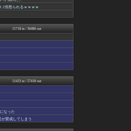
筋肉速報
えっ!?またここのサイト?
.2倍怒られるｗｗｗｗ
いたしん！
watch＠２ちゃんねる
まとめたニュース
【サッカー まとめ】サカラ...
11718 in / 36486 out
Samurai GOAL
おうまがタイムズ
カンダタ速報
竜速（りゅうそく）
ぶる速-VIP
げぇ速
Vtuberまとめるよ～ん
あらまめ2ch
オーバージョイド！
育児板拾い読み
11433 in / 57418 out
パチンコ・パチスロ.com
アルファルファモザイク＠ネ...
原神速報 | GENSHI...
かぞくちゃんねる
フットボール速報
になった
モッコスヌ〜ン
修羅場ハザード -復讐・D...
国民が賛成してしまう
漫画まとめ速報
日本第一！ニュース録