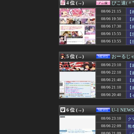
4 位 (→)
ぴこ速(〃'
08/06 23:09
【画像】お前らこ
08/06 23:08
【悲報】玉川徹さ
08/06 21:15
【
08/06 23:06
2歳前の息子とは
08/06 19:50
【
08/06 23:05
【衝撃画像】有
08/06 17:30
08/06 23:05
【画像】元アイド
【
08/06 23:05
【悲報】トランプ
08/06 15:55
【
08/06 23:05
【悲報】人気配信
08/06 13:55
【
08/06 23:05
【悲報】下ネタア
08/06 23:04
カープ、ピースナ
08/06 23:03
【画像】乳も無い
5 位 (→)
おーるじ
08/06 23:03
新婚早々、風呂に
08/06 23:03
【遊戯王】なん
08/06 23:10
【
08/06 23:01
【悲報】中川翔子
08/06 22:10
【
08/06 23:01
パヨク「アジア
08/06 21:40
08/06 23:01
【警告】株式投資
【
08/06 23:01
河出奈都美アナ 
訴
08/06 21:10
【
08/06 23:01
【ウマ娘】夜に
08/06 20:40
【
08/06 23:00
ガルシア 打率.23
に・
08/06 23:00
【ラブライブ！】【祝
08/06 23:00
冨里奈央、超薄着
6 位 (→)
U-1 NEWS
08/06 23:00
富士登山ツアー中
08/06 23:00
『令和のダラさん
08/06 23:10
ク
08/06 23:00
【朗報】プチプチ
お
08/06 22:09
熊
08/06 23:00
日本一うまいラ
08/06 21:09
「