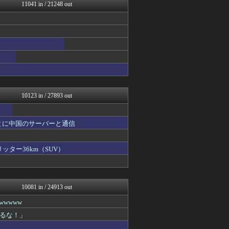
アナ速‐女子アナ画像速報
11041 in / 21248 out
なんJクエスト
哲学ニュースnwk
なんJ PRIDE
バズッター速報
ガンプラ ログ
なんJクエスト
ポッカキット
りぷらい速報
バスケまとめ・COM
10123 in / 27893 out
とに中国のサーバーと通信
ッター36km（SUV）
10081 in / 24913 out
wwww
るな！」