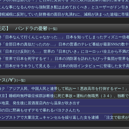
死亡説が本当にそうなのかで揉める話題になってるのを知って驚いて...
りに選んだのは……
師に55億円騙し取られた…」ワイ「はえーかわいそう…会社滅茶苦...
こんな事になるんやから強制置き配は止めておくべき」とユーザーがドン引き、U
てエロ配信してる19♀に叱られる
のは……
費税減税に反対していた財務省の面目が丸潰れに、減税が決まった途端に市場
い気持ちがわからない お前らは一度ぐらいは思ったことがあるんか...
ノースリーブ！！
みんなで大家さん」が約2881億円の債務超過 分配金の支払い停...
反応】 パンドラの憂鬱
[一覧]
デュエル情報】君臨のヘッドライナーにイラスト違いの「魔導兵騎ゼ...
最近ある変化が起きつつある
外「日本なんて行くんじゃなかった…」 日本を知ってしまったディズニー信
「宮崎駿が首を縦に振った金額」
外「全部日本の真似だったのか…」 日本の普通のテレビ番組が最新SNSの数
ガラスコーティングってやっぱり時間経過で剥がれるの？
州「日本だけ反則だろ…」 世界の『日本びいき』にヨーロッパ全土から不満
行くんじゃなかった…」 日本を知ってしまったディズニー信者、帰...
、『のび太「の」』と『のび太「と」』の違いがわからないと話題に
外「世界で日本を死守するぞ！」 日本の消防署を訪れたちびっ子集団が世界
ンテール少女時代のハマーンは好みじゃなかったの？
外「日本がキラキラして見える…」 日本の街頭インタビューに登場した女子
ドトリガーのストーリー、もう誰も覚えてない
、害悪なおひさまに法的措置
でしんどい
(ﾉ∀`)
[一覧]
イス』制作発表会見で追加情報解禁 他、今週の備忘録（2026/...
私のことを底辺だと思い込んでいた義弟嫁。うちが母から援助を受け...
ヨク「アジア人民、中国人民と連帯して戦おー！悪政高市を打倒するぞー！」
00円のランチを楽しんでいたら、一人の発言で場の空気が凍りつい...
東京】睡眠時無呼吸症候群診断後に死亡事故＝運転の無職男（３４）、独断で
た目から生まれた季節わかる？
本地震、発生後に居酒屋店内から温泉が吹き出す
た「週刊少年ジャンプ」発行部数が初の100万部割れ 国内紙雑誌...
 過去最低 今後も値下がり傾向 [8/6]
和の日に黙祷もせずデモで暴れるパヨクさんたち
ーマノイド登場、人手不足深刻化の医療・製造現場などでの活用想定！
ャンプストアで大量注文→キャンセルを繰り返した女を逮捕 「注文で欲求が
ス、1円（クーポン）で投げ売りｗｗｗｗｗｗｗｗｗｗｗ
がエロい子ｗｗｗｗｗｗｗｗｗｗｗｗｗｗｗｗｗｗｗ