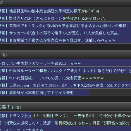
巨乳アナの飯尾夏帆さん、チクポチしてしまう
覧]
013「1万円です」日経平均2026「6万円です」←これは年...
動画】地震発生時の熊本総合病院の手術室の様子が(((ﾟДﾟ)))
殺された包丁男、直前に母を亡くし精神的ショックを受けていたと判...
(146)、ベネズエラ戦にてブルペンで5球しか投げられていなか...
動画】野菜売りのおじさんにドローンを特攻させるおそロシア。
42歳の人妻なんやけど質問ある？ｗｗｗｗｗｗｗｗwwww
動画】首都高で4tトラックが原因の玉突き事故に巻き込まれた軽バンの車載。
88,000のミーティアが二次も即完売なの大人気すぎる…
動画】サッカーの試合中の落雷で選手1人が死亡、12人が負傷した事故。
藤知事、海外事業所を全て廃止へ「公務員が海外で遊ぶためにある」...
こんなアイドル級の子と即ハメできるのかよ」⇒ 晒された無修正動...
動画】名古屋栄で不良外人が警察官を突き飛ばす。逮捕しろやｗｗｗ
の作り方が全くわからない…
のGリーグチームが参加費250ドルで公開トライアウトを開催
[一覧]
ーロッパが中国製メガソーラーを締め出しｗｗｗ
衝撃】中国製ルーター20機種にバックドア発見！ ネットに繋ぐだけで35秒ご
速報】れいわ新選組、「いのちの党」に党名変更ｗｗｗｗｗｗ
朗報】日産e-power、無給油で1980km走行しギネス記録を達成 55Lタンクでリ
速報】北朝鮮が日本海に向けてミサイル発射
主義！
[一覧]
悲報】トランプ肝入りの「戦艦トランプ」、一隻作るのに4兆円かかる模様www
党「消費税を減税しろ！」政府「消費税減税するわｗ」野党「消費税を減税す
クライナ、ついに力尽きる