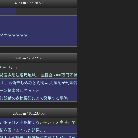
24951 in / 99976 out
ぶる速-VIP
政経ワロスまとめニュース♪
修羅場ライフ速報
不思議.net - 5ch...
女子アナお宝画像速報－5c...
大艦巨砲主義！
発売ｗｗｗｗｗ
アニゲー速報
わんこーる速報！
広島東洋カープまとめブログ...
いたしん！
23748 in / 93472 out
修羅の華-家庭・生活まとめ
遊戯王マスターデュエルまと...
怒らせた」
なんJ PRIDE
害救助法適用地域） 義援金5000万円寄付
痛いニュース(ﾉ∀`)
ーす」虚偽申し込みと判明→ 共産党が刑事告
凹凸ちゃんねる 発達障害・...
アナきゃぷ速報
ーン輸出禁止するわw」
ウマ娘まとめ速報うまろぐ
給設備の点検要請にまで発展する事態
阪神タイガースちゃんねる
コンテンツ・声優 | ラブ...
乃木通 乃木坂46櫻坂46...
20653 in / 103233 out
登山ちゃんねる
ああ言えばForYou
があるけど全然怖くなかった」と主張して
アルファルファモザイク＠ネ...
情を寄せまくった結果……
明日は何を食べようか
ける人が続出、日英米の資産を処分して代