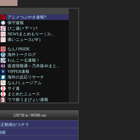
アニメつぶやき速報‼︎
保守速報
ぴこ速(〃'∇'〃)？
NEWSまとめもりー｜2c...
痛いニュース(ﾉ∀`)
なんJ PRIDE
海外トークログ
わんこーる速報！
坂道情報通～乃木坂46まと...
VIPPER速報
海外の反応リサーチ
なんJミュージアム
サイ速
まとめたニュース
ウマ娘うまぴょい速報
アニゲー速報
筋肉速報
128738 in / 89386 out
ああ言えばForYou
なんJ PRIDE
修正動画がコチラ
アルファルファモザイク＠ネ...
動画
日刊やきう速報
原神速報 | GENSHI...