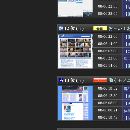
08/06 22:34
【画像】アナウ
08/06 22:35
08/06 22:33
あたし将(20)
【
08/06 22:33
IカップAV女優さ
08/06 22:05
【
08/06 22:33
【悲報】5年前の
08/06 22:33
中露軍艦4隻が“
08/06 22:32
【朗報】板倉滉は
12 位 (→)
お～い！
08/06 22:31
「誰が責任者だった
08/06 22:00
【
08/06 22:31
【郎報】ワイ、年
08/06 22:31
FF10の名シー
08/06 14:00
【
08/06 22:30
8/6セ順位 虎=兎=
08/06 07:00
【
08/06 22:30
板橋の花火大会
08/05 22:00
08/06 22:30
『グラブルリリン
報
08/06 22:30
【にじさんじ】綺
08/05 14:00
【
08/06 22:30
【悲報】タクシー
08/06 22:30
婚活パーティーで
08/06 22:30
バイク乗りワイ
13 位 (→)
働くモノニ
08/06 22:30
L戦国乙女5で4
08/06 19:52
専
08/06 22:30
【神対応】イオ
08/06 22:30
【原神】 新聖遺
08/06 12:39
【
08/06 22:30
彼女と同棲初めた
08/06 08:00
【
08/06 22:30
【サッカー】W杯
08/06 00:21
体
08/06 22:30
【悲報】時給15
08/06 22:29
義両親「空き家に
08/05 19:43
【
08/06 22:29
謎の勢力「みい山
08/06 22:29
【財務省人事】エ