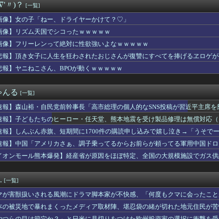
∇'〃)？
[一覧]
の画像でフフッてなったら絶対に寝ろよwwwwww
ん、8月6日の原爆の日にトンデモ持論を展開し物議… → ネット...
画像】女の子「ねー、ドライヤーかけて？♡」
公共の場で必ず手を繋いでる。でもTDLで友人に「こういう場所く...
画像】リズム天国でシコったｗｗｗｗｗ
名セクシー女優さん、整形手術に大失敗して撮影不能に⇒！！
ル(27)さん、全身エ□すぎてしまうｗｗｗｗｗｗｗ
画像】フリーレンって絶対に性欲強いよなｗｗｗｗｗ
肝入りの「戦艦トランプ」、一隻作るのに4兆円かかる模様wwww...
悲報】頂き女子に人生を狂わされたおじさんが復讐にすべてを捧げるヱロゲが
者「はっきり言う、ジャングリア沖縄ほんとーーーーーーーーにおも...
悲報】ヤニねこさん、BPOが動くｗｗｗｗｗ
ナウンスが流れた鉄道会社、声明を発表「当社が意図しない音声が流...
イターで最下位転落。小園猛打賞2打点！モン2ラン！秋山菊池泰名...
くせにビキニになる女子ｗｗｗｗｗｗｗｗｗｗｗｗｗｗｗｗｗｗｗｗ...
ゃんる
[一覧]
いる夫から「髪の毛洗ってヒゲを剃ってくれ」と言われた。自分でや...
か「ウィッチクラフト」の新規いるけど強いの？
速報】森山裕・自民党前幹事長「高市総理の個人的なSNS投稿が習近平主席を
(41)「Xはもう愚痴だらけだから開きたくない」
速報】子どもたちのヒーロー・任天堂、熊本地震を受け製品修理は無償対応（災
人民、中国人民と連帯して戦おー！悪政高市を打倒するぞー！」
、男性の自信喪失の原因に… 6割超が「人生の敗者」自認
速報】しんぶん赤旗、短期間に1700件の購読申し込みで嬉し泣き→「うそで
ノースリニットの巨乳、横乳、脇！！【GIF動画あり】
「厳重な処罰を求める」
速報】中国「アメリカさぁ、調子乗ってるからお前らが頼ってる軍用中国ドロ
食べるアイスおいち！「きーん」ってするち。
イオンモール熊本爆発】経産省が原因をほぼ特定、全国の大規模施設でガス供
0 13打数3安打 2本塁打 7打点
・・【PICKUP】
】Holiday∞Holiday200万再生【蓮ノ空】
。背徳感ヤバすぎだってwwwwwww
.
[一覧]
に64歳男性死亡 8合目付近で意識失う
』6話感想 ダラさんにビームを打ちたいと懇願する薫
マが害獣扱いされる風潮にドラマ脚本家が不快感、「何度もクマに会ったこと
で有名な川上産業、社名を「プチプチ株式会社」に変更wwwww
り……
本の被災地で暴れまくったメディア取材陣、堪忍袋の緒が切れた地元住民が苦
ーショいってきたぞ
やつらの目は節穴か？」と日米に見切りをつけた欧州投資家の選択に衝撃を受