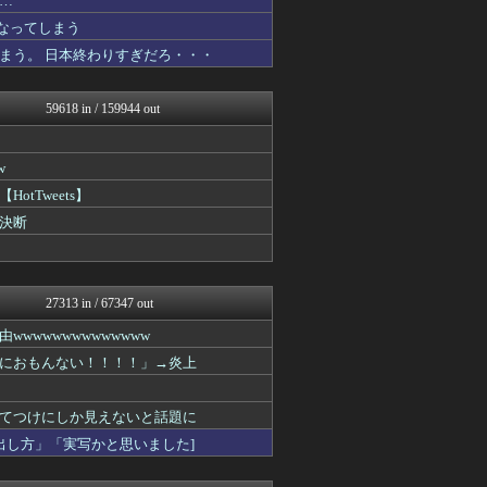
…
キニ速
なってしまう
フットボール速報
まう。 日本終わりすぎだろ・・・
ジャンプ速報
日本第一！ニュース録
バズッター速報
59618 in / 159944 out
わんこーる速報！
哲学ニュースnwk
鷹速@ホークスまとめブログ
w
【サッカー まとめ】サカラ...
アナ速‐女子アナ画像速報
Tweets】
じわ速 芸能ニュースまとめ
決断
ラビット速報
かせまと！
なんJ PRIDE
まとめCUP
27313 in / 67347 out
NEWSまとめもりー｜2c...
ゴールデンタイムズ
wwwwwwwwwwww
浮気ちゃんねる
におもんない！！！！」→炎上
海外の万国反応記＠海外の反...
mashlife通信
なんJミュージアム
てつけにしか見えないと話題に
U-1 NEWS.
出し方」「実写かと思いました]
おーるじゃんる
トレンドの通り道
おうち速報