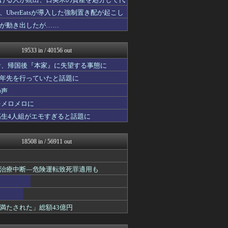
アルセウス速報＠ポケモンま...
投資ちゃんねる
berEatsが導入した強制置き配が起こし
キニ速
が動き出したが……
ほんわかMkⅡ
アナきゃぷ速報
みそパンNEWS
19533 in / 40156 out
スターライト速報 -遊戯王...
ゲーム実況者速報＠YouT...
者、帰国後『本家』に失望する事態に
ニチカン！
十年先を行っていたと話題に
バイク速報
の声
【海外の反応】 パンドラの...
カンダタ速報
をメロメロに
ガンダムブログ（情報戦仕様...
高生4人組がエモすぎると話題に
漫画まとめ速報
乃木坂46まとめ 乃木りん...
資格ちゃんねる
18508 in / 56911 out
へんそく！
鬼女まとめ速報 -修羅場・...
素敵な鬼女様
治療中断―危険運転致死罪適用も
衝撃体験！アンビリバボー｜...
ゴールデンタイムズ
国難にあってもの申す！！
軍事・ミリタリー速報☆彡
満たされた」総額43億円
かせまと！
VIPPER速報