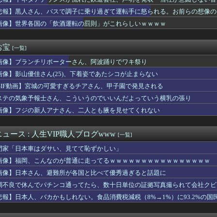
ンサーのおっぱい、デカすぎるｗｗｗｗｗｗｗ
、パパ活おじさんのチ◯コでおま○こを擦られまくった結果ｗｗｗｗ...
悲報】黒人さん、バスで調子に乗り過ぎて運転手に怒られる。お前らの想像の1
ん(24)👙さらに増量してIカップになる
画像】世界各国の「飲酒運転の罰則」がこれらしいｗｗｗｗ
NHK性加害の出演者は「今も普通の顔して芸能活動してる」ネット...
日本一周”
「めっちゃモテる」 年収7億円・お洒落・包容力…超愛される日本...
お宝
[一覧]
のか！」FIFAが“W杯売却計画”を断念…UEFAが超長文で...
画像】ブランチリポーターさん、阿波踊りでワキ祭り
上彼女(31)と付き合い完全に「ヒモ状態」になった結果ｗｗｗ
ン←思い浮かべたもの
画像】影山優佳さん(25)、下着姿であたシコが止まらない
====//-====燕星===竜鯉
GIF動画】宮城の可愛すぎるチアさん、甲子園で発見される
にセクシー女優松本いちかと新井リマおって草
ク』新規なんだが6人育成し出して挫折した、これ全キャラ育成する...
ステの気象予報士さん、こういうのでいいんだよっていう横乳の張り
沙良「おはや！！大きな声では言えないのやけど昨日みんなに言われ...
画像】フジの新人アナさん、二人とも腋を見せてくれない
運転手、儲かりまくることが判明ｗｗｗｗｗｗｗｗｗｗｗｗｗｗｗｗ...
女に職業を聞いたら「家事手伝い」だったので無理っすと言ったら出...
、バイク降りる事を決意する
ュース : 人生VIP職人ブログwww
[一覧]
56をツモったスロッターさん、本能寺が下振れまくってツラそう
門家「日本車はダサい、見てて恥ずかしい」
ン、ポケモンカードは「小中学生にしか売らない」 転売対策の決断
物はオデット用と7.1のヴェスナ用だなこれ
画像】福岡、こんなのが普通に走ってるｗｗｗｗｗｗｗｗｗｗｗｗｗｗｗｗ
ら家に物が5倍くらい増えてストレスヤバい。3LDKで余裕だろと...
画像】日本さん、避難所が各国と比べて優秀過ぎると話題に
後無所属の長友佑都が東京のJ1開幕戦に来場「みなさまへご挨拶さ...
調不良で休んでパチンコ通ってたら、数十日単位の証拠写真撮られて会社クビ
00円でもミャンマー人に逃げられる…地方の雇用崩壊がヤバい
なるし住んでいいよ」私たち「じゃあお言葉に甘えて…」→引っ越し...
悲報】日本人、バカかもしれない。食品消費税減税（8%→1%）に93.2%の
のアニメ化反対！不謹慎！」アニメ会社「もちづきさんアニメ化！」...
ース級の財務官僚・一松旬氏が”異例転出”へ 官邸幹部「協力的で...