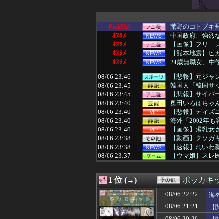
PickUp!
荒野のコトブキ飛
ｵﾇﾇﾒ
中国政府、強烈な
ｵﾇﾇﾒ
【画像】フリー
ｵﾇﾇﾒ
【熊本地震】ヒ
ｵﾇﾇﾒ
24歳無職女、中
08/06 23:46
【悲報】元ジャン
08/06 23:45
韓国人「韓国サッ
08/06 23:45
【悲報】サイバ
08/06 23:40
奥田いろはちゃん
08/06 23:40
【悲報】ディズ
08/06 23:40
海外「2002年
08/06 23:40
【画像】爆乳女
08/06 23:38
【動画】クソガ
08/06 23:38
【速報】れいわ
08/06 23:37
【ウマ娘】スレ
08/06 23:35
【ゲーム脳】昔は
08/06 23:34
【急募】はじめ
1 位 (→)
ポッカキ
08/06 23:33
『バンドリ！ ゆ
08/06 23:31
米軍のミサイル
08/06 22:22
海
08/06 23:30
【悲報】Googl
08/06 21:21
【
08/06 23:30
侍戦士、井端を酷
08/06 23:30
【原神】ついに
08/06 20:20