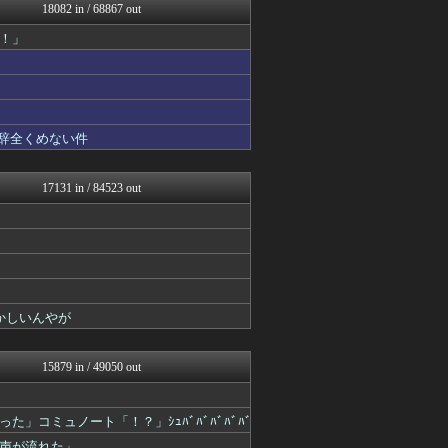
アルファルファモザイク＠ネ...
18082 in / 68867 out
なんJミュージアム
！」
日向坂46まとめもり～
アニはつ -アニメ発信場-
ラビット速報
鬼女まとめ速報 -修羅場・...
衝撃体験！アンビリバボー｜...
育児板拾い読み
も辞全くめない件
もきゅ速(*´ω`*)人(...
坂道情報通～乃木坂46まと...
なんJミュージアム
17131 in / 84523 out
キニ速
にゅーすアルー！
海外のお前ら 海外の反応
鬼女はみた -修羅場・恋愛...
鬼女まとめ速報 -修羅場・...
衝撃体験！アンビリバボー｜...
なんJ PRIDE
かしいんやが
サイ速
わんこーる速報！
子育てちゃんねる
15879 in / 49050 out
ベイスターズNEWS
不思議.net - 5ch...
アニゲー速報
コミュノート「！？」ｼｭﾊﾞﾊﾞﾊﾞﾊﾞﾊﾞ
スコールちゃんねる｜２ちゃ...
声が流れた」