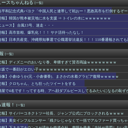
ク人数を調べるよ！」←好奇心で開いたら終わるサイトだった【Ho...
ュースちゃんねる
[一覧]
奈の谷間、なんかエロい❤
塚瑶季×乃木坂46井上和、まさかの裏話・・・
島平和記念式典パヨク「中国人民と連帯して戦おー！悪政高市を打倒するぞー
系の四天王、「無職転生オバロ転スラリゼロ」でガチ決定ｗｗｗ
朗報】韓国が熊本被災地に水を支援 ⇒ トイレの水にｗｗｗｗｗｗｗ
なったMINAさん（みなちゃん）が誹謗中傷にさらされた経緯がこ...
ニュース】 台風13号、迷走・・・
ルのロビーでナンパしてきた男に部屋バレしてずっとノックされた、...
両親が3歳の息子を迷子にさせた。ごまかすつもりでオモチャを買い...
朗報】高市首相、爆乳化！！！ サナ活待ったなし！
気代３．５万円コース
速報】日本共産党、沖縄県知事選で公職選挙法違反！！！ 110番通報されて
神ボディをご覧くださいwwwww小倉ゆうか、「FRIDAY」...
レビ｣のイマドキに五百城茉央ちゃんｷﾀ━(ﾟ∀ﾟ)━!【乃木...
奈さん、歩くだけで揺れてしまうｗｗwｗｗｗｗｗｗｗｗｗ❤
速報
[一覧]
』『らき☆すた』のヤマカン「もし降板ということになったら、俺が...
悲報】ディズニーのおいなり巻、卑猥すぎて賛否両論ｗｗｗｗｗｗｗｗ
大使館に侵入した自衛官、地裁で動機明かす「中国の強硬な外交方針...
追悼」東野圭吾最新作の発売カウントダウンに海外興味津々！（海外...
木坂で一番顔がエロい子ｗｗｗｗｗｗｗｗｗｗｗｗｗｗｗｗｗｗｗ
量の醤油をかけた夫。以前から何度も注意していたのに、また同じこ...
画像】小倉ゆうか(元・小倉優香)、まさかの水着グラビア復帰ｗｗｗｗｗ
お祝いをもらったのでママ友3名をうちに招待。そのうちのＡさん、...
ったら全員が部長と一番強い奴のスネ夫かパシリになってて呆れた。...
悲報】クロちゃん、とち狂ったツイートをする
本里奈離婚
酒屋で4名です！ってする時、アヘ顔ダブルピースしてるみたいになるの恥ず
ジットサス、ラダーフレーム、ホイールベース短い以上にトレッドも...
、バスで調子に乗り過ぎて運転手に怒られる。お前らの想像の1.2...
行ってきたが、募集内容と仕事内容が全然違った。接客と清掃、草取...
る速報！
[一覧]
神、3位浮上ならず...連勝は4で止まる...ビド2回8...
悲報】サイバーコネクトツー社長、ジャンプ公式にブロックされるｗｗｗｗ
た女性を泊めて性行為した結果ｗｗｗｗｗｗｗｗｗｗｗｗｗｗｗｗｗ...
新作、とんでもない手抜きをしてしまうwwwww
悲報】美女インフルエンサー「残クレじゃなくて一括でアルファード買っちゃった」
ジャンプのグッズ(43億円分)を注文し全てキャンセルした女逮捕...
悲報】下ネタアナウンスが流れた鉄道会社、声明を発表「当社が意図しない音