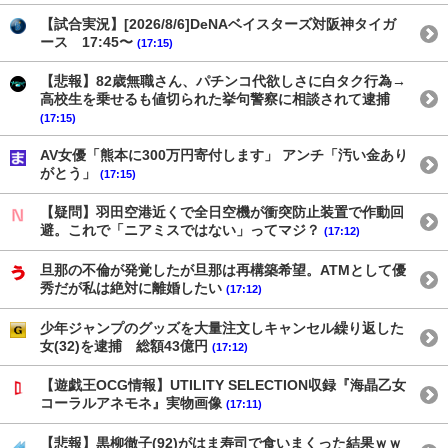
【試合実況】[2026/8/6]DeNAベイスターズ対阪神タイガ
ース 17:45〜
(17:15)
【悲報】82歳無職さん、パチンコ代欲しさに白タク行為→
高校生を乗せるも値切られた挙句警察に相談されて逮捕
(17:15)
AV女優「熊本に300万円寄付します」 アンチ「汚い金あり
がとう」
(17:15)
【疑問】羽田空港近くで全日空機が衝突防止装置で作動回
避。これで「ニアミスではない」ってマジ？
(17:12)
旦那の不倫が発覚したが旦那は再構築希望。ATMとして優
秀だが私は絶対に離婚したい
(17:12)
少年ジャンプのグッズを大量注文しキャンセル繰り返した
女(32)を逮捕 総額43億円
(17:12)
【遊戯王OCG情報】UTILITY SELECTION収録『海晶乙女
コーラルアネモネ』実物画像
(17:11)
【悲報】黒柳徹子(92)がはま寿司で食いまくった結果ｗｗ