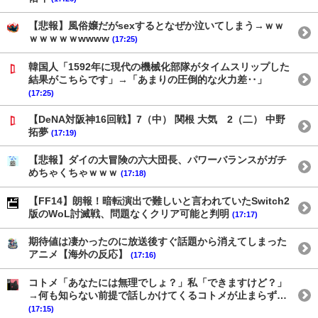
【悲報】風俗嬢だがsexするとなぜか泣いてしまう→ｗｗ
ｗｗｗｗｗwwww
(17:25)
韓国人「1592年に現代の機械化部隊がタイムスリップした
結果がこちらです」→「あまりの圧倒的な火力差‥」
(17:25)
【DeNA対阪神16回戦】7（中） 関根 大気 2（二） 中野
拓夢
(17:19)
【悲報】ダイの大冒険の六大団長、パワーバランスがガチ
めちゃくちゃｗｗｗ
(17:18)
【FF14】朗報！暗転演出で難しいと言われていたSwitch2
版のWoL討滅戦、問題なくクリア可能と判明
(17:17)
期待値は凄かったのに放送後すぐ話題から消えてしまった
アニメ【海外の反応】
(17:16)
コトメ「あなたには無理でしょ？」私「できますけど？」
→何も知らない前提で話しかけてくるコトメが止まらず…
(17:15)