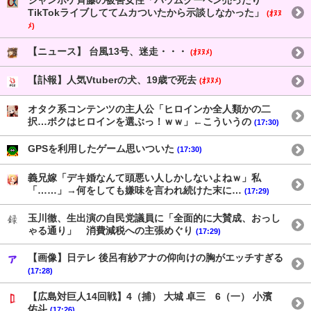
ジャンポケ斉藤の被害女性「バウムクーヘン売ったり
TikTokライブしててムカついたから示談しなかった」
(ｵﾇﾇ
ﾒ)
【ニュース】 台風13号、迷走・・・
(ｵﾇﾇﾒ)
【訃報】人気Vtuberの犬、19歳で死去
(ｵﾇﾇﾒ)
オタク系コンテンツの主人公「ヒロインか全人類かの二
択…ボクはヒロインを選ぶっ！ｗｗ」←こういうの
(17:30)
GPSを利用したゲーム思いついた
(17:30)
義兄嫁「デキ婚なんて頭悪い人しかしないよねｗ」私
「……」→何をしても嫌味を言われ続けた末に…
(17:29)
玉川徹、生出演の自民党議員に「全面的に大賛成、おっし
ゃる通り」 消費減税への主張めぐり
(17:29)
【画像】日テレ 後呂有紗アナの仰向けの胸がエッチすぎる
(17:28)
【広島対巨人14回戦】4（捕） 大城 卓三 6（一） 小濱
佑斗
(17:26)