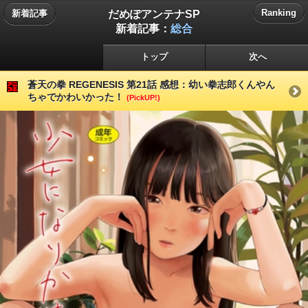
だめぽアンテナSP
Ranking
新着記事
新着記事：
総合
トップ
次へ
蒼天の拳 REGENESIS 第21話 感想：幼い拳志郎くんやん
ちゃでかわいかった！
(PickUP!)