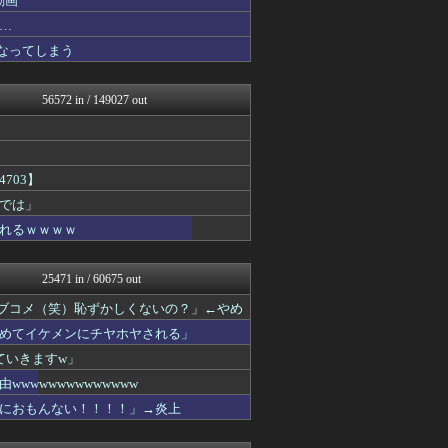
動画
VIPPER速報
…
パチンコ・パチスロ.com
なってしまう
アイドル・女子アナ★吟じま...
みそパンNEWS
ポーランドボール 翻訳
56572 in / 149027 out
ああ言えばForYou
ラーメン速報｜2chまとめ...
常識的に考えた
すまいる(^-^)ぶろぐ
ウマ娘うまぴょい速報
703】
VTuberNews
では」
ニチカン！
れるｗｗｗｗ
スロ板-RUSH
鬼女まとめ速報 -修羅場・...
衝撃体験！アンビリバボー｜...
25471 in / 60675 out
鬼女まとめ速報 -修羅場・...
喪女リカ喪女ルカ┃鬼女・生...
ラブコメ（笑）恥ずかしくないの？」←やめ
素敵な鬼女様
めてイケメンにチヤホヤされる」
ファ板速報
ファ板速報
ていきますw」
国難にあってもの申す！！
wwwwwwwwwwww
喪女リカ喪女ルカ┃鬼女・生...
におもんない！！！！」→炎上
鬼女まとめ速報 -修羅場・...
鬼女まとめ速報 -修羅場・...
鬼女まとめ速報 -修羅場・...