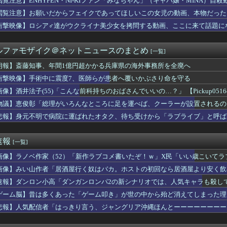
閲覧注意】ENHYPEN・NI-KIファン「みなちゃん」（キャバ嬢・MINA）自殺
のドラマのレ◯プシーン、今見るとアウトすぎる・・・
閲覧注意】お願いだからフェイクであってほしいこの女児の動画、本物だった
ガチで疑問なんだけどオカルト信者って台を休ませなかったら爆連し...
、ブラ線浮き出るポロシャツおっぱい横乳の膨らみ最高！
衝撃映像】ロシア♂達がウクライナ美少女を拷問する動画、ここに来て話題に
足かせ多く稼げぬ国立大学法人 研究開発費20年横ばい
カ】コーンな問題【ポーランドボール】
ルファモザイク＠ネットニュースのまとめ
[一覧]
へ…俺さんのお役に立てて嬉しいですぅ…」←絶対結婚する
のが好き？ 狭山そば、富士そば、ゆで太郎、小諸そば、箱根そば、...
朗報】斎藤知事、年間1億円超かかる兵庫県の海外事務所を全廃へ
本の社会保障、岐路に 財源5兆円見通し立たず
衝撃映像】手術中に震度7、医師らが患者へ覆いかぶさり命を守る
親。だから結婚しても一切関わらなくていい」私「うん」彼氏「その...
ユ通でトプロの中の人がトプロを育成！
像】酒井法子(55)「こんな前科持ちのおばさんでいいの…？」 【Pickup05164
あちゃる、引退を発表 8月9日の誕生日配信で詳細を説明「ずっ...
物議】恵俊彰「総理がいろんなところに足を運べば、クーラーが設置されるの
「爪切りってこうやって作られてたのか」
悲報】身元不明で病院に運ばれたオタク、待ち受けから「ラブライブ」と呼ば
ーサルが筆文字で匂わせ投稿…ようやく来たか
いる時におしぼりが本体内部へぽろり…電気屋さんに来て取ってもら...
人暮らししてるんだけど、義兄嫁に「来年娘が大学受験だから家に居...
速報
[一覧]
をする予定だけど、プランナーに「お祝いは辞退してお車代や引出物...
ら1人行動、おかしいですか
画像】ラノベ作家（52）「新作ラブコメ書いたぞ！ｗ」X民「いい歳こいて
何も言わず辞めた。労働局「パワハラの通報がありました」俺「えっ...
れｗと話題に
画像】みい山作者「居酒屋行く奴はバカ。ホストの初回なら居酒屋より安く飲
ンド初のバンコクPOPUP開催、現地イラストレーターnida...
ROYAL PARTYと初のコラボレーション！「盛れるのに...
速報】ダンロン小高「ダンガンロンパ2の新シナリオでは、人気キャラも殺し
い」中国国防省が防衛白書に反発 「日本の新型軍国主義」と批判 ...
ゲーム脳】昔は多くあった「ゲーム叩き」が世の中から殆ど消えてしまった理由ww
悲報】人気配信者「はっきり言う、ジャングリア沖縄ほんとーーーーーーーー
いないので娘が4歳の時に思い切って妻にDND鑑定をやりたいと言...
ーに似てる彼氏に化粧支度をガン見されなんだろう？と思っていたら...
海苔巻きを作るトメ。旦那が仕事帰りに取りに行ける時間に作り、完...