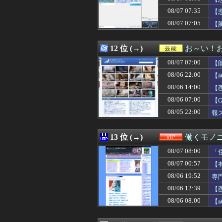
08/07 08:07
【朗報】減税に
08/07 07:35
08/07 08:06
彼女に「結婚はあ
【
08/07 08:05
6月以降のヤクル
08/07 07:05
【
08/07 08:05
【脱衣麻雀】『スーパ
08/07 08:05
【画像】具志堅用
08/07 08:05
【悲報】ショー
12 位 (→)
お～い！
08/07 08:05
【画像】飯尾夏
08/07 07:00
【
08/07 08:05
サカナ山口、アジ
08/07 08:05
【画像】あの人
08/06 22:00
【
08/07 08:05
【激走戦隊カーレ
08/06 14:00
【
08/07 08:05
サガ2秘宝伝説
08/06 07:00
08/07 08:04
幼女戦記とかい
【
08/07 08:04
「ゾンビたばこ売
08/05 22:00
報
08/07 08:04
人生は始めから
08/07 08:04
【見えない恐怖】
08/07 08:04
海外「日本から独
13 位 (→)
働くモノニ
08/07 08:03
夫から前妻との子
08/07 08:00
「
08/07 08:03
【画像】こうい
08/07 08:03
【悲報】参政党神
08/07 00:57
【
08/07 08:03
【画像】女子高
08/06 19:52
専
08/07 08:03
【豊臣兄弟！】
08/06 12:39
【
08/07 08:02
Switch2『フ
08/07 08:02
【機動戦士ガンダム】R
08/06 08:00
【
08/07 08:01
中日・選手会長の
08/07 08:01
【仮面ライダー鎧武】