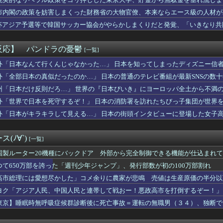
コルモランII級掃海艇が国際演習「海風26-2」に参加！
鈴木誠也 自己最長の24試合連続出塁 チームは9回2死から追い...
市内閣の政策を妨害しまくった財務省の大物官僚、本来ならエース級の人材が
平とPCAのどちらがMVPにふさわしい？←「投手もこなせるのは...
杯アジア予選等で韓国サッカー協会がやらかしまくりだと発覚、「いきなり共
間経過でどんどん沈んでいくVTuber
する声も……
やが まだイケるか？言うてそこまで深刻な状況ちゃうよな？
術中に震度7、医師らが患者へ覆いかぶさり命を守る
反応】 パンドラの憂鬱
[一覧]
さん、ガチ勢なのに開幕横浜FM戦でLEDライトイベントにつきあ...
さん、絶対にブロックしてはいけない人をブロックしてしまう・・・
外「日本なんて行くんじゃなかった…」 日本を知ってしまったディズニー信
島、公式SNS総フォロワー数が296万人超えでJクラブ最多に...
外「全部日本の真似だったのか…」 日本の普通のテレビ番組が最新SNSの数
マ娘みたいにキャラデザがネタ切れしてるとか言ってる奴いるんだが...
州「日本だけ反則だろ…」 世界の『日本びいき』にヨーロッパ全土から不満
分の1。木星とガニメデなら1万2800分の1」月がどれだけ規...
税しろ！！」高市「やります」野党「無責任な減税はやめろ！財源は...
外「世界で日本を死守するぞ！」 日本の消防署を訪れたちびっ子集団が世界
だから少し顔を出せばいい」というA子の考え方に、どうしても納得...
外「日本がキラキラして見える…」 日本の街頭インタビューに登場した女子
やりたい。人生を変えるために
行収入50億突破
糧4-6月期経常利益、前年同期比97.7％減の0.7億円に減益
(ﾉ∀`)
[一覧]
でしてるときに「今日は大丈夫な日だから……ね？」とか言われww...
メニューが英語だらけだけど理解出来てる？美的センスでわざとそう...
国製ルーター20機種にバックドア 外部から完全制御できる機能が仕込まれ
で日本人より韓国人選手のほうがこの能力だけは上だよね」
つて650万部を誇った「週刊少年ジャンプ」、発行部数が初の100万部割れ
舟88円（各店先着88名限定）
高市総理には愛想尽かした」コメ余りに農家が悲鳴 売値は生産原価の半分以
顔S 身体S 歌S ダンスS 金髪だが茶髪オプション付き」←こ...
」農家も
モール熊本、花と色紙と生茶が供えられる・・・
ヨク「アジア人民、中国人民と連帯して戦おー！悪政高市を打倒するぞー！」
55)「こんな前科持ちのおばさんでいいの…？」 【Picku...
東京】睡眠時無呼吸症候群診断後に死亡事故＝運転の無職男（３４）、独断で
 韓国サッカー協会 2011～12年に国際審判員らを性接待
クって一言でいっても色々バリエーションがあるよね