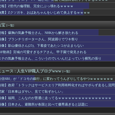
反対したエース級の財務官僚、左遷されるｗｗｗｗｗｗ
と2、3年後くらいでもいいんじゃない？」的な事を言ったら「それ...
悲報】Z世代の倫理観、完全にぶっ壊れるｗｗｗｗ
トスワローズ 13勝33敗
胸糞】Zクソガキ、おばあちゃんをいじめて炎上するｗｗｗｗ
ーリアル麻雀 Venus Returns』8月27日に発売...
高「本気で俺を殴ってみろ！」井上尚弥「マジっすか…わかりました...
トスリーパー堀さん、対面で高須幹弥にブチギレるｗｗｗｗ
お宝
[一覧]
帆アナ、白いポロシャツから乳房が飛び出してしまうｗｗｗｗｗｗｗ
朗報】爆胸の気象予報士さん、NHKから解き放たれる
カン後藤「BUMPが邦ロックを一変させた」
気ポケモン、エッチなフィギュアになってしまう
画像】ブランチリポーターさん、阿波踊りでワキ祭り
ンジャー】食玩SMP「VRVロボ」プラモデル【13時予約開始】
画像】影山優佳さん(25)、下着姿であたシコが止まらない
とかいう過大評価ゲーム
うアニメ、すごいことになる
GIF動画】宮城の可愛すぎるチアさん、甲子園で発見される
人」と肩組みショット「小園海斗」に注がれる“厳しい視線” 「レ...
ステの気象予報士さん、こういうのでいいんだよっていう横乳の張り
決まっている？
疎遠の義兄が生命保険掛けてた。保険金は3000万、受取は夫、支...
立か？」茨城県が独自パスポートを発行することに海外びっくり仰...
ュース : 人生VIP職人ブログwww
[一覧]
の高校入学祝いに10万円を送ると言われた。当然のように家計から...
住信SBI」が「ドコモの銀行」に変わってうんざりしてるやつｗｗｗｗｗｗｗ
う髪型の女の子が一番抜けるよな？
谷代表、食料品の消費減税「天下の愚策だ」と批判ｗｗｗｗｗｗｗｗ...
有能】政府「トラックはサービスエリア利用有料化すればサボらず走るし流問
生「え待って、パパが隣りの車両いる。。。」
門家「日本車はダサい、見てて恥ずかしい」
画質クソすぎて誰が誰だか・・・？
画像】福岡、こんなのが普通に走ってるｗｗｗｗｗｗｗｗｗｗｗｗｗｗｗｗ
ァイアーエムブレム 万紫千紅』容量は29.5GB！任天堂ゲー...
OBOT魂「MS-06J 湿地帯戦用ザク ver. A....
画像】日本さん、避難所が各国と比べて優秀過ぎると話題に
藤嶋「熊本の断水が続いているうちはサヨナラの水かけ自粛しようと...
S.H.Figuarts「(真骨彫製法) 仮面ライダー斬月...