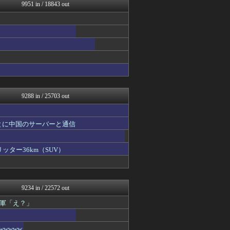
汎用型自作PCまとめ
9951 in / 18843 out
ウマ娘まとめ速報うまろぐ
ヒロイモノ中毒
アナきゃぷ速報
BABYMETAL TIM...
働くモノニュース : 人生...
登山ちゃんねる
ゲーム実況者速報＠YouT...
マジキチ速報
アルファルファモザイク＠ネ...
9288 in / 25703 out
とに中国のサーバーと通信
ッター36km（SUV）
9234 in / 22572 out
軍「え？」
wwww