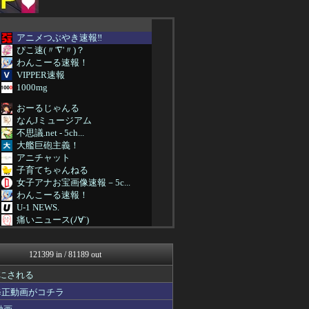
アニメつぶやき速報‼︎
ぴこ速(〃'∇'〃)？
わんこーる速報！
VIPPER速報
1000mg
おーるじゃんる
なんJミュージアム
不思議.net - 5ch...
大艦巨砲主義！
アニチャット
子育てちゃんねる
女子アナお宝画像速報－5c...
わんこーる速報！
U-1 NEWS.
痛いニュース(ﾉ∀`)
PCパーツまとめ
資格ちゃんねる
121399 in / 81189 out
ウマ娘まとめ速報うまろぐ
ぴこ速(〃'∇'〃)？
 にされる
アルファルファモザイク＠ネ...
修正動画がコチラ
ヒーローNEWS
ほんわかMkⅡ