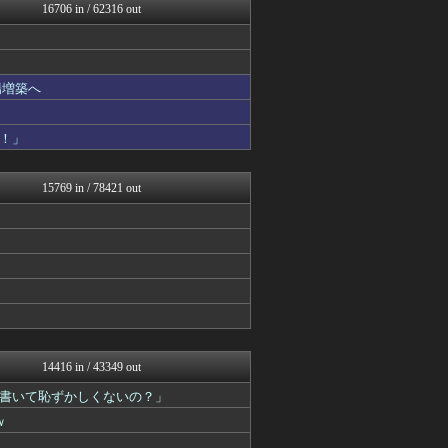
アニはつ -アニメ発信場-
16706 in / 62316 out
喪女リカ喪女ルカ┃鬼女・生...
衝撃体験！アンビリバボー｜...
NEWSぽけまとめーる
なんじぇいスタジアム＠なん...
場増築へ
なんJ PRIDE
鬼女の宅配便 - 修羅場・...
まとめCUP
！」
理想ちゃんねる
NEWSまとめもりー｜2c...
ゴールデンタイムズ
15769 in / 78421 out
浮気ちゃんねる
とりのまるやき（保守）
まとめ芸能＠美女画像まとめ...
スコールちゃんねる｜２ちゃ...
おーるじゃんる
コノユビニュース｜みんなの...
ぶる速-VIP
なんJミュージアム
なんJミュージアム
政経ワロスまとめニュース♪
14416 in / 43349 out
トレンドの通り道
書いて恥ずかしくないの？」
馬鳥速報
fig速
ｗ
りぷらい速報