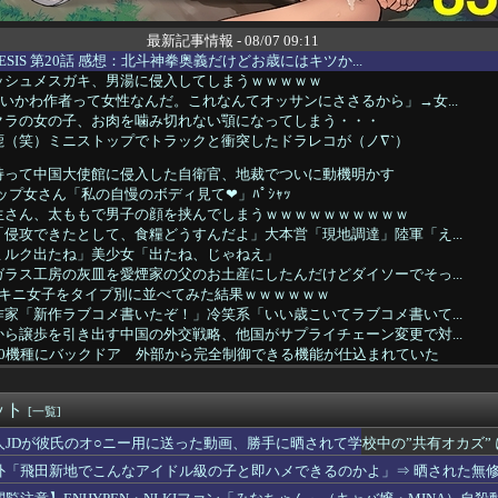
最新記事情報 - 08/07 09:11
NESIS 第20話 感想：北斗神拳奥義だけどお歳にはキツか...
ッシュメスガキ、男湯に侵入してしまうｗｗｗｗｗ
いかわ作者って女性なんだ。これなんてオッサンにささるから」→女...
クラの女の子、お肉を噛み切れない顎になってしまう・・・
鹿（笑）ミニストップでトラックと衝突したドラレコが（ノ∇`）
持って中国大使館に侵入した自衛官、地裁でついに動機明かす
ップ女さん「私の自慢のボディ見て❤」ﾊﾟｼｬｯ
生さん、太ももで男子の顔を挟んでしまうｗｗｗｗｗｗｗｗｗｗ
侵攻できたとして、食糧どうすんだよ」大本営「現地調達」陸軍「え...
ミルク出たね」美少女「出たね、じゃねえ」
ラス工房の灰皿を愛煙家の父のお土産にしたんだけどダイソーでそっ...
ビキニ女子をタイプ別に並べてみた結果ｗｗｗｗｗｗ
家「新作ラブコメ書いたぞ！」冷笑系「いい歳こいてラブコメ書いて...
ら譲歩を引き出す中国の外交戦略、他国がサプライチェーン変更で対...
20機種にバックドア 外部から完全制御できる機能が仕込まれていた
ro Max買うってあり？
億円注文して………キャンセルっと！」←こいつの目的
ット
スタミナってどうやって計算するのか未だに謎…
[一覧]
カで！シコれるわけないだろうがｗｗｗｗｗ
人JDが彼氏のオ○ニー用に送った動画、勝手に晒されて学校中の”共有オカズ”
事、年間1億円超かかる兵庫県の海外事務所を全廃へ
外「飛田新地でこんなアイドル級の子と即ハメできるのかよ」⇒ 晒された無
ランスフォーマーを店頭で見かけて一個摘まんだんだけどカッコい...
気持ち悪い…角栓、歯茎 苦情が急増