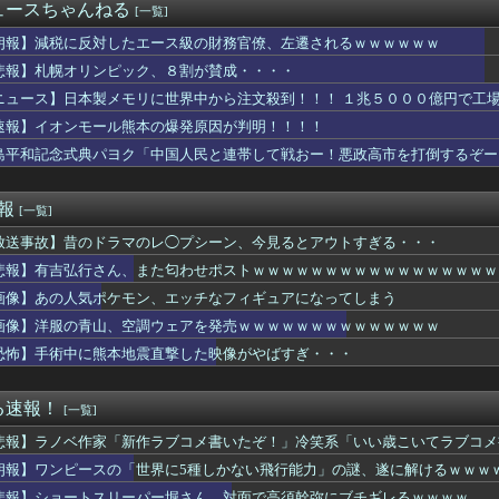
ョ3部のスタンド、ガチでヤバい奴が多すぎるｗｗｗ
ュースちゃんねる
[一覧]
てありますか？
ことに他人に飲みを強要したり、なんか言っても「飲んでから言って...
朗報】減税に反対したエース級の財務官僚、左遷されるｗｗｗｗｗｗ
員40歳年収700万ワイ、咽び泣く・・・・
悲報】札幌オリンピック、８割が賛成・・・・
本に多額の寄付していた。知人「誰にも知られなくてもいい、と公表...
ニュース】日本製メモリに世界中から注文殺到！！！ １兆５０００億円で工
さん、OPSナ・リーグ１位に返り咲くｗｗｗｗｗｗｗｗｗ
いてお召し上がりください」俺「大丈夫でしょ」→生で食べた瞬間、...
速報】イオンモール熊本の爆発原因が判明！！！！
話かけたらこうなるwww
島平和記念式典パヨク「中国人民と連帯して戦おー！悪政高市を打倒するぞー
が作ったタマネギ、お前らの想像する1.5倍はデカいぞ
テレビ渡邊渚さん、『地獄』に逆戻りしてしまう・・・・・
イザと喋れるアプリ」、陰キャすぎて何を話せばいいか分からない
速報
[一覧]
来た時に、我が家を舐めるように隅々まで見た。その次の瞬間、女が...
放送事故】昔のドラマのレ◯プシーン、今見るとアウトすぎる・・・
高市。総理大臣という立場だとしても、自分のやってる感を出す効果...
士・吉井明子、45歳で見せたビキニ姿がHすぎる
悲報】有吉弘行さん、また匂わせポストｗｗｗｗｗｗｗｗｗｗｗｗｗｗｗｗｗ
leのエンジニア「AIで仕事がつまらなくなった」
画像】あの人気ポケモン、エッチなフィギュアになってしまう
サッカー協会、ガチでワールドカップ予選での審判への性接待がバレ...
プ」、初の100万部割れ 全盛期の1994年には653万部
画像】洋服の青山、空調ウェアを発売ｗｗｗｗｗｗｗｗｗｗｗｗｗｗ
女子アナさん、とんでもないグラビアを披露した結果・・・
恐怖】手術中に熊本地震直撃した映像がやばすぎ・・・
このレベルのエッチな野良猫が居たらどうする？
ル彼氏、エグすぎるｗｗｗｗｗｗｗｗｗｗｗ
百田代表、甲子園でインドネシア人が始球式登場に怒り「甲子園を政...
る速報！
[一覧]
「葛葉」ってどう思う？「気の良いお兄ちゃん」
悲報】ラノベ作家「新作ラブコメ書いたぞ！」冷笑系「いい歳こいてラブコメ
セントアイル北征編のルブルムドラゴン・ペレキュス・アルケニーC...
RG「ストライクフリーダムガンダム ディアクティブモード」ほか...
朗報】ワンピースの「世界に5種しかない飛行能力」の謎、遂に解けるｗｗｗ
キレてしまう・・・
悲報】ショートスリーパー堀さん、対面で高須幹弥にブチギレるｗｗｗｗ