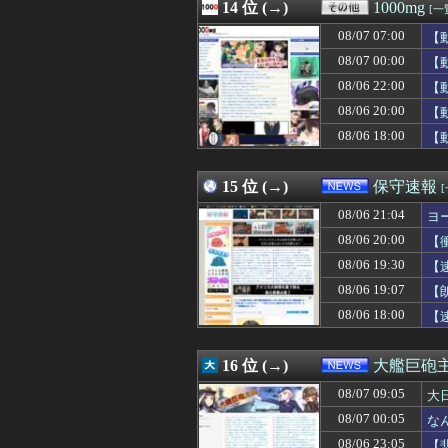
08/07 08:01
14 位 (→)
PC版サイレント
1000mg
[一
08/07 08:01
【ウマ娘】ウマプ
08/07 07:00
【
08/07 08:01
子供向け漫画、
08/07 08:00
08/07 00:00
鈴木奈穂子アナ 
【
08/07 08:00
「≠ME(ノットイ
08/06 22:00
【
08/07 08:00
「住信SBI」が
08/06 20:00
【
08/07 08:00
熊さん、人間が
08/07 08:00
【朗報】カプコン
08/06 18:00
【
08/07 08:00
【乞食速報】メ
08/07 08:00
【物議】恵俊彰
15 位 (→)
保守速報
08/06 21:04
ヨ
08/06 20:00
【
08/06 19:30
【
08/06 19:07
【
08/06 18:00
【
16 位 (→)
大艦巨砲
08/07 09:05
大
08/07 00:05
な
08/06 23:05
【