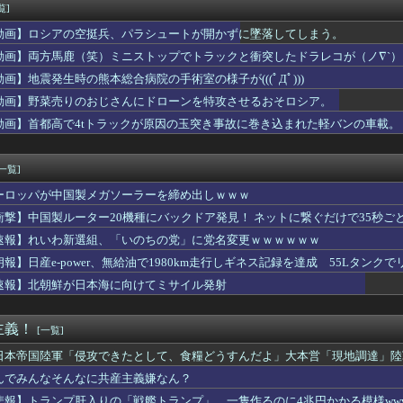
ヒル新作の動作環境、限界突破www
覧]
ランや因果パックやらで育成が楽にはなったけどハードルも高くなっ...
動画】ロシアの空挺兵、パラシュートが開かずに墜落してしまう。
謎の闇の大会に参加しがち問題
袖口からインナーチラ見え！！【GIF動画あり】
動画】両方馬鹿（笑）ミニストップでトラックと衝突したドラレコが（ノ∇`）
コールミー)」のメンバーがBABYMETAL「ギミチョコ」を...
動画】地震発生時の熊本総合病院の手術室の様子が(((ﾟДﾟ)))
「ドコモの銀行」に変わってうんざりしてるやつｗｗｗｗｗｗｗ
動画】野菜売りのおじさんにドローンを特攻させるおそロシア。
勝手に山壊した結果殺されてしまう…これ半分虐殺だろ
「『モンハンワイルズ』販売は“改善傾向”―中長期でワールド超え...
動画】首都高で4tトラックが原因の玉突き事故に巻き込まれた軽バンの車載。
キシコ麻薬カルテルのリーダーの情報提供で39億円！お前ら急げ！
「総理がいろんなところに足を運べば、クーラーが設置されるのでは」
[一覧]
ーロッパが中国製メガソーラーを締め出しｗｗｗ
衝撃】中国製ルーター20機種にバックドア発見！ ネットに繋ぐだけで35秒ご
速報】れいわ新選組、「いのちの党」に党名変更ｗｗｗｗｗｗ
朗報】日産e-power、無給油で1980km走行しギネス記録を達成 55Lタンクでリ
速報】北朝鮮が日本海に向けてミサイル発射
主義！
[一覧]
日本帝国陸軍「侵攻できたとして、食糧どうすんだよ」大本営「現地調達」陸
んでみんなそんなに共産主義嫌なん？
悲報】トランプ肝入りの「戦艦トランプ」、一隻作るのに4兆円かかる模様www