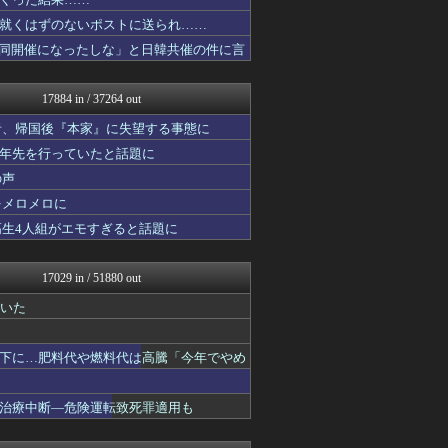
軍事・ミリタリー速報☆彡
なんじぇいスタジアム＠なん...
就くはずのないポストに送られ……
海外の反応スポーツ
同開催になったしな」と日韓共催の件に言
Vtuberまとめるよ～ん
日刊やきう速報
アルファルファモザイク＠ネ...
17884 in / 37264 out
WorldFootball...
オレ的ゲーム速報＠刃
者、帰国後『本家』に失望する事態に
フットボール速報
十年先を行っていたと話題に
原神速報 | GENSHI...
の声
みんな知ってた？【海外の反...
まとめたニュース
をメロメロに
修羅場ハザード -復讐・D...
高生4人組がエモすぎると話題に
ガジェット2ch
漫画まとめ速報
日本第一！ニュース録
17029 in / 51880 out
バズッター速報
ゲーム魔人
ていた
ハウメニージャパン！
なんJ（まとめては）いかん...
下に…肥料代や燃料代は高騰「今年でやめ
ってなんじぇですかー
ラビット速報
アルファルファモザイク＠ネ...
治療中断―危険運転致死罪適用も
キムチ速報
ガンダムブログ（情報戦仕様...