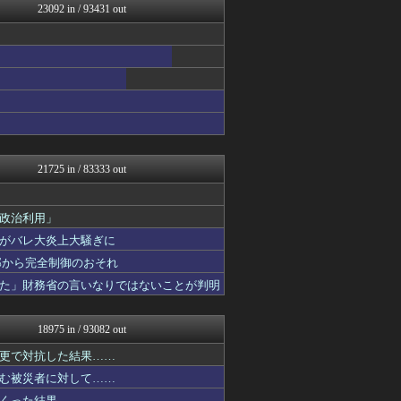
23092 in / 93431 out
衝撃体験！アンビリバボー｜...
スマブラ屋さん | スマブ...
なんじぇいスタジアム＠なん...
スコールちゃんねる｜２ちゃ...
ポッカキット
おーるじゃんる
鬼女まとめ速報 -修羅場・...
衝撃体験！アンビリバボー｜...
鬼女まとめ速報 -修羅場・...
ゴールデンタイムズ
21725 in / 83333 out
鬼女まとめ速報 -修羅場・...
喪女リカ喪女ルカ┃鬼女・生...
鬼女はみた -修羅場・恋愛...
政治利用」
VIPPER速報
がバレ大炎上大騒ぎに
異世界転生まとめ速報
アナ速‐女子アナ画像速報
外部から完全制御のおそれ
不思議.net - 5ch...
た」財務省の言いなりではないことが判明
わんこーる速報！
【サッカー まとめ】サカラ...
筋肉速報
18975 in / 93082 out
MLB NEWS@まとめ
かせまと！
更で対抗した結果……
えっ!?またここのサイト?
む被災者に対して……
いたしん！
くった結果……