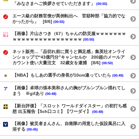
「みなさまへご挨拶させていただきます」
(00:55)
エース級の財務官僚が異例転出へ 官邸幹部「協力的でな
かったから」 [8/6]
(00:55)
【画像】片山さつき（67）ちゃんの防災服ｗｗｗｗｗｗｗ
ｗｗｗｗｗｗｗｗｗｗｗｗｗｗｗｗ
(00:50)
ネット販売…「品切れ前に買うと満足感」集英社オンライ
ンショップで“43億円分”キャンセルか 200超のメールア
カウント使い大量注文 32歳女を逮捕 [8/6]
(00:50)
【NBA】もしあの選手の身長が10cm違っていたら
(00:49)
【画像】卓球の張本美和さんの胸がブルンブルン揺れてし
まう ※gifあり
(00:48)
【新台評価】「スロット ワールドダイスター」の初打ち感
想 出玉報告【5ch口コミ】【ワーダイ】
(00:48)
【画像】被災者まんさん、自衛隊の用意した仮設風呂に入
浴する
(00:45)