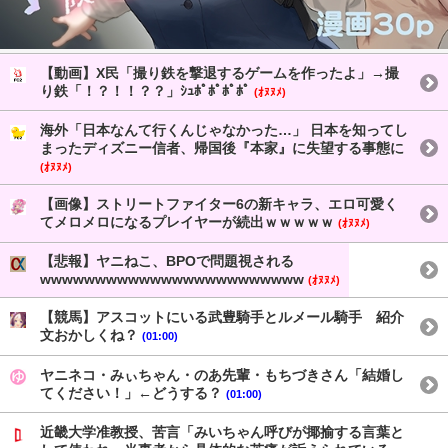
【動画】X民「撮り鉄を撃退するゲームを作ったよ」→撮
り鉄「！？！！？？」ｼｭﾎﾟﾎﾟﾎﾟﾎﾟ
(ｵﾇﾇﾒ)
海外「日本なんて行くんじゃなかった…」 日本を知ってし
まったディズニー信者、帰国後『本家』に失望する事態に
(ｵﾇﾇﾒ)
【画像】ストリートファイター6の新キャラ、エロ可愛く
てメロメロになるプレイヤーが続出ｗｗｗｗｗ
(ｵﾇﾇﾒ)
【悲報】ヤニねこ、BPOで問題視される
wwwwwwwwwwwwwwwwwwwwwwww
(ｵﾇﾇﾒ)
【競馬】アスコットにいる武豊騎手とルメール騎手 紹介
文おかしくね？
(01:00)
ヤニネコ・みぃちゃん・のあ先輩・もちづきさん「結婚し
てください！」←どうする？
(01:00)
近畿大学准教授、苦言「みいちゃん呼びが揶揄する言葉と