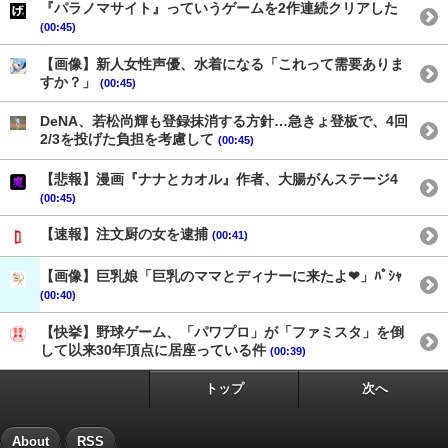
『パラノマサイト』っていうゲームを2作連続クリアした
(00:45)
【画像】新人女性声優、水着になる「これって需要ありま
すか？」
(00:45)
DeNA、若松尚輝も登録抹消する方針…急きょ登板で、4回
2/3を投げた負担を考慮して
(00:45)
【悲報】漫画『ナナとカオル』作者、大腸がんステージ4
(00:45)
【速報】注文厨の女を逮捕
(00:41)
【画像】巨乳娘「巨乳のママとディナーに来たよ❤」ﾊﾟｼｬ
(00:40)
【快挙】野球ゲーム、「パワプロ」が「ファミスタ」を倒
して以来30年頂点に居座っている件
(00:39)
トップ
次へ
About
RSS