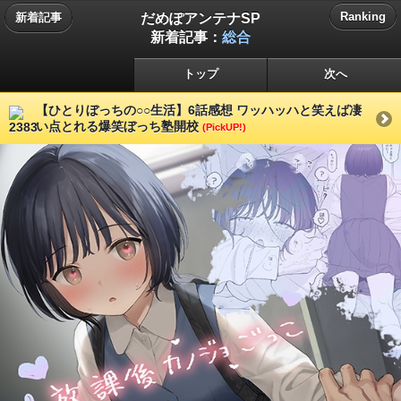
だめぽアンテナSP
Ranking
新着記事
新着記事：
総合
トップ
次へ
【ひとりぼっちの○○生活】6話感想 ワッハッハと笑えば凄
い点とれる爆笑ぼっち塾開校
(PickUP!)