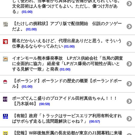
して使われ、当事者から具体的な苦痛が訴えられている。
文化芸術は人を傷つけてもよい。ただし、傷つけ方があ
る」
(01:00)
【たけしの挑戦状】アプリ版で配信開始 伝説のクソゲー
だよ。
(01:00)
匿名だからいえるけど、代理出産ありだと思う。そういう
仕事あるならやってみたい
(01:00)
イオンモール熊本爆発事故 LPガス供給会社「当局の調査
に全面的に協力」 経産省「LPガス爆発の可能性が高いと
する見解で一致」と発表
(01:00)
【ポーランド】ポーランドの歴史の概要【ポーランドボー
ル】
(01:00)
ポーズてんこ盛りのプロアイドル田村真佑ちゃん！！！
【乃木坂46】
(00:59)
【有能】政府「トラックはサービスエリア利用有料化すれ
ばサボらず走るし流問題解決じゃね？」
(00:57)
【悲報】W杯後無所属の長友佑都が東京のJ1開幕戦に来場