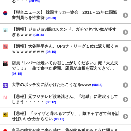
る・・・
(08:20)
【聯合ニュース】 韓国サッカー協会 2011～12年に国際
審判員らを性接待
(08:20)
【朗報】ジョジョ3部のスタンド、ガチでヤバい奴が多す
ぎるｗｗｗ
(08:18)
【朗報】大谷翔平さん、OPSナ・リーグ１位に返り咲くｗ
ｗｗｗｗｗｗｗｗ
(08:16)
店員「レバーは焼いてお召し上がりください」俺「大丈夫
でしょ」→生で食べた瞬間、店員が血相を変えてきて…
(08:15)
大学のボッチ女に話かけたらこうなるwww
(08:15)
【悲報】元フジテレビ渡邊渚さん、『地獄』に逆戻りして
しまう・・・・・
(08:12)
【悲報】 「ライザと喋れるアプリ」、陰キャすぎて何を話
せばいいか分からない
(08:12)
息子の彼女が家に来た時に、我が家を舐めるように隅々ま