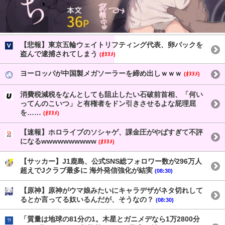
【悲報】東京五輪ウェイトリフティング代表、卵パックを
盗んで逮捕されてしまう
(ｵﾇﾇﾒ)
ヨーロッパが中国製メガソーラーを締め出しｗｗｗ
(ｵﾇﾇﾒ)
消費税減税をなんとしても阻止したい石破前首相、「何い
ってんのこいつ」と有権者をドン引きさせるよな屁理屈
を……
(ｵﾇﾇﾒ)
【速報】ホロライブのソシャゲ、課金圧がやばすぎて不評
になるwwwwwwwwww
(ｵﾇﾇﾒ)
【サッカー】J1鹿島、公式SNS総フォロワー数が296万人
超えでJクラブ最多に 海外発信強化が結実
(08:30)
【原神】原神がウマ娘みたいにキャラデザがネタ切れして
るとか言ってる奴いるんだが、そうなの？
(08:30)
「質量は地球の81分の1。木星とガニメデなら1万2800分