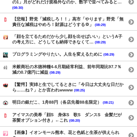
の1」月がどれだけ規格外なのか、数字で並べてみると…
(08:30)
【悲報】野党「減税しろ！！」高市「やります」野党「無
責任な減税はやめろ！財源はどうする💢」
(08:29)
「顔を立てるためだから少し顔を出せばいい」というA子
の考え方に、どうしても納得できなくて…
(08:29)
プログラミングやりたい。人生を変えるために
(08:29)
米穀商社の木徳神糧4-6月期経常利益、前年同期比97.7％
減の0.7億円に減益
(08:29)
【驚愕】実姉と生でしてるときに「今日は大丈夫な日だか
ら……ね？」とか言われwwww
(08:25)
明日の銀だこ、1舟88円（各店先着88名限定）
(08:21)
アイマスの美希「顔S 身体S 歌S ダンスS 金髪だが
茶髪オプション付き」←これ
(08:20)
【画像】イオンモール熊本、花と色紙と生茶が供えられ