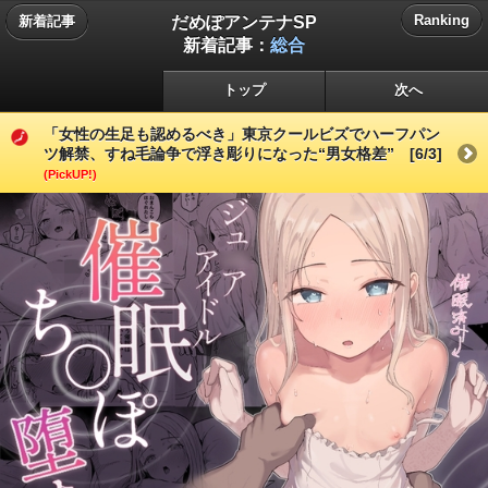
だめぽアンテナSP
Ranking
新着記事
新着記事：
総合
トップ
次へ
「女性の生足も認めるべき」東京クールビズでハーフパン
ツ解禁、すね毛論争で浮き彫りになった“男女格差” [6/3]
(PickUP!)