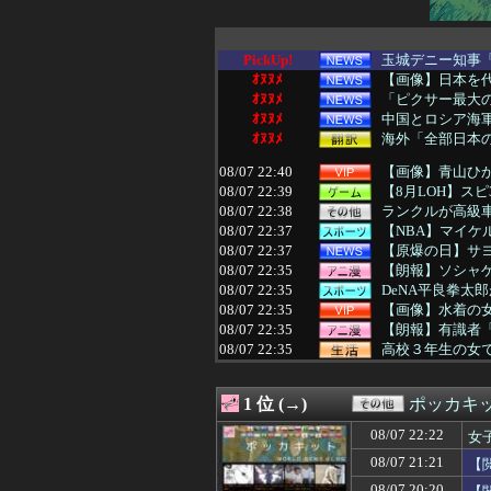
PickUp!
玉城デニー知事「
ｵﾇﾇﾒ
【画像】日本を代
ｵﾇﾇﾒ
「ピクサー最大の
ｵﾇﾇﾒ
中国とロシア海
ｵﾇﾇﾒ
海外「全部日本の
08/07 22:40
【画像】青山ひ
08/07 22:39
【8月LOH】ス
08/07 22:38
ランクルが高級
08/07 22:37
【NBA】マイケ
08/07 22:37
【原爆の日】サヨ
08/07 22:35
【朗報】ソシャ
08/07 22:35
DeNA平良拳太
08/07 22:35
【画像】水着の
08/07 22:35
【朗報】有識者
08/07 22:35
高校３年生の女
08/07 22:34
【動画】ドイツ
08/07 22:33
【動画】アンド
1 位 (→)
ポッカキ
08/07 22:33
税務署員1億円
08/07 22:33
【謎】雨宮天さ
08/07 22:22
女
08/07 22:33
「盗人たけだけ
08/07 21:21
【
08/07 22:32
【試合結果】阪神vs
08/07 22:31
【朗報】横浜FMの
08/07 20:20