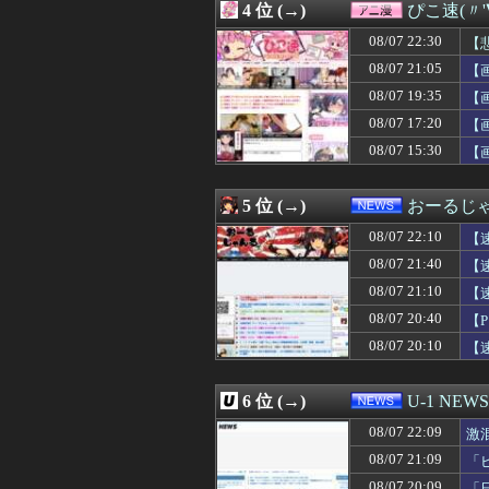
4 位 (→)
ぴこ速(〃'
08/07 22:13
東大調査「外国人
08/07 22:12
【悲報】大物ミュ
08/07 22:30
【
08/07 22:12
旦那に身体を求
08/07 21:05
【
08/07 22:11
レインボー池田
08/07 19:35
08/07 22:11
巨人・浅野翔吾
【
08/07 22:10
【まどマギSS】
08/07 17:20
【
08/07 22:10
【画像】吉岡里
08/07 15:30
【
08/07 22:10
【画像】JKダン
08/07 22:10
【速報】人事院、
08/07 22:09
激混みのはずの東
5 位 (→)
おーるじ
08/07 22:09
地獄だ。うちは
08/07 22:09
【画像】男、い
08/07 22:10
【
08/07 22:09
【Vtuber】水
08/07 21:40
【
08/07 22:08
【ウマ娘】マッ
08/07 21:10
08/07 22:06
急な用事で義兄夫
【
08/07 22:05
ツベコメ「この
08/07 20:40
【
08/07 22:05
【悲報】中国の強
08/07 20:10
【
08/07 22:05
「ドラゴンボール
08/07 22:05
【悲報】アニメア
08/07 22:05
日本やドイツが
6 位 (→)
U-1 NEWS
08/07 22:05
【速報】BEYOOO
08/07 22:05
【エロ漫画】T
08/07 22:09
激
08/07 22:05
【動画】ショート
08/07 21:09
「
08/07 22:05
【中古機価格23
08/07 20:09
「