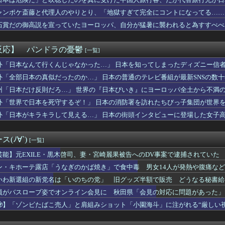
(38)さん、豊満バストの下着姿がスケベすぎるｗｗｗｗｗｗ
きくなる声優さん「ゆかな」「原由実」「加隈亜衣」
ャンポケ斎藤と代理人のやりとり、「地獄すぎて完全にコントになってる……
吐いてきた女子をSNSで検索した。結婚して10年以上子供がいな...
石賞だの御高説を宣っていたヨーロッパ、自分が猛暑に襲われると為すすべべ
EGUMIさんｗｗｗｗｗｗ
草は生えるのか？
しある？
反応】 パンドラの憂鬱
[一覧]
呼吸症候群の男「マジでいつ居眠りするかわからん…けど車運転しな...
天堂が熊本地震で無償修理対応
外「日本なんて行くんじゃなかった…」 日本を知ってしまったディズニー信
ちゃんと一緒に夏休みを過ごしたい人生だった…
外「全部日本の真似だったのか…」 日本の普通のテレビ番組が最新SNSの数
【画像】JKこなさくに馬鹿にされたい😭
州「日本だけ反則だろ…」 世界の『日本びいき』にヨーロッパ全土から不満
ニコ、引っ越し先に洗濯機置き場がない
無期懲役になった奴、怖いｗｗｗｗｗｗｗｗｗｗｗｗｗｗｗｗｗｗｗ...
外「世界で日本を死守するぞ！」 日本の消防署を訪れたちびっ子集団が世界
内さん 他
外「日本がキラキラして見える…」 日本の街頭インタビューに登場した女子
6をとんでもないクオリティでアニメ化してしまったAI動画がこち...
ンションのベランダで七輪で焼き肉ってダメなの？🥺
故か人型のポケモンばっかだったけど最近はこういう人型に囚われな...
(ﾉ∀`)
[一覧]
扱いされていたデジモンさん、令和に「全盛期を超える利益」を生み...
LE・黒木啓司、妻・宮崎麗果被告へのDV事案で逮捕されていた ...
芸能】元EXILE・黒木啓司、妻・宮崎麗果被告へのDV事案で逮捕されてい
派「ふおおおお！もうAIでアニメーターも声優もいらない!」（版...
傷の怪我
ン・キホーテ露店「うなぎのかば焼き」で食中毒 男女14人が発熱や腹痛な
大阪×浦和】G大阪が逆転勝利で開幕白星スタート！数的優位の中で...
いわ新選組の新党名は「いのちの党」 旧グッズ半額で販売 どうなる秘書給
」から情報提供…18歳未満の女の子の裸が写った画像を所持か ...
ラーメン食べるんだけどどれがいいかな！？w
員がバスローブ姿でオンライン会見に 秋田県「会見の対応に問題があった」
で荒れそうなコメントばっかり拾うんだろうな
🧟】「ゾンビたばこ売人」と肩組みショット「小園海斗」に注がれる“厳しい
ンス部、部員の８割が巨乳のムホホ部だったｗｗｗｗ
」
タンパク質の摂取量を減らすことは、より大きな健康上の利点をもた...