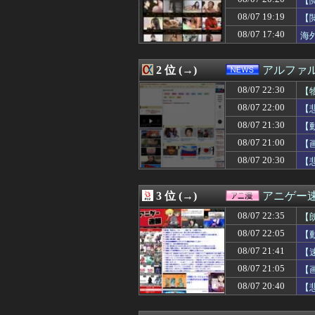
【
08/07 22:31
ファミコンミニ
08/07 19:19
【
08/07 22:30
人生初の通販を使
08/07 17:40
08/07 22:30
【悲報】お前ら
海
08/07 22:30
【ゼンゼロ】ク
08/07 22:30
【物議】大物イン
2 位 (→)
アルファ
08/07 22:30
【遊戯王OCG情報】
08/07 22:30
【超悲報】最近
08/07 22:30
【
08/07 22:30
【サッカー】歴史
08/07 22:00
【
08/07 22:29
母が友人の子供を
08/07 22:29
ひろゆき氏の妻・
08/07 21:30
【
08/07 22:28
【画像】エッチな
08/07 21:00
【
08/07 22:28
少女2人にAV見
08/07 20:30
【
08/07 22:25
【悲報】彼女のま
08/07 22:22
【驚愕】名作『リ
08/07 22:22
女子生徒「土下座
3 位 (→)
アニゲー
08/07 22:20
ぜんじろう「高市
08/07 22:20
韓国人「韓国代表
08/07 22:35
【
08/07 22:19
【画像】爆乳コ
08/07 22:05
【
08/07 22:16
【速報】サウジ 
08/07 22:16
08/07 21:41
【徹底議論】「
【
08/07 22:15
P「おちんちんル
08/07 21:05
【
08/07 22:15
辛い物が苦手な彼
08/07 20:40
【
08/07 22:15
楽天イーグルス、
08/07 22:15
【画像】JK10人
08/07 22:15
【画像】人気グラ