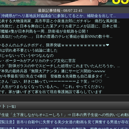
最新記事情報 - 08/07 22:41
沖縄県が“ヘリ基地反対協議会”に参加してるとか、補助金を出して...
表する大物漫画家、高市早苗と小泉進次郎にガチギレ 痛烈な風刺漫...
失敗だ」と日本を舞台にした某アメリカ産アニメが話題に、日本と韓...
軍艦艇4隻が日本列島を一周…防衛省が全航路を公開！
真似だったのか…」 日本の普通のテレビ番組が最新SNSの数十年...
かるさんのムチムチボディ、限界突破ｗｗｗｗｗｗｗｗｗｗｗｗ❤
ピ3は切れ者不要という結論に達した
車じゃないっていうやつなんなの
ル・ポーターJr.がアメリカのチップ文化に苦言
ク「防弾ガラスの中でスピーチした総理がこれまでいたんだろうか。...
ゲ本気の最終兵器『無限大アナンタ』遂にサービス開始へwwww
郎が今季最長7回1失点で4勝目 登板数＆先発数も自己最多タイ「...
女さん「はい、好きに触っていーーーーーーーよ？笑」⇒♡♡
「人生がつまらなくなっている人へ。『これ』やってください」
です。家が嫌いすぎて家を出て現在養護施設で暮らしています
人美少女「おっぱいなんて飾りです」→貧乳でも次元が違うと話題に
ロイドみたいな女子小学生が発見される
ット
超脱税疑い 詐取金で競艇か、国税当局
[一覧]
ん、声優雑誌で搾乳
子生徒「土下座しながらオ○ニーしろ！」⇒ 日本の男子生徒への性的いじめ動
しい」中国国防省が防衛白書に反発…日本の新型軍国主義と批判！
閲覧注意】首吊り自殺中に失禁する美少女達の動画を見て興奮する男達が存在
中日 2026/08/07 【才木8回無失点 佐藤1安打2...
16歳超逸材が開幕Jデビュー戦で魅せた“衝撃プレー”にSNS...