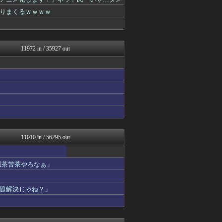
日向坂46まとめ速報
なんJクエスト
りまくるｗｗｗｗ
ガールズVIPまとめ
日向坂46まとめもり～
阪神タイガースちゃんねる
なんじぇいスタジアム＠なん...
11972 in / 35927 out
なんJミュージアム
もみあげチャ～シュ～
思考ちゃんねる
アニはつ -アニメ発信場-
なんJクエスト
正義の見方
ガールズVIPまとめ
ガールズVIPまとめ
ドメサカブログ
日向坂46まとめもり～
11010 in / 56295 out
V速ニュップ
ポンポコにゅーす - 三日...
わんこーる速報！
滅茶苦茶やろなぁ」
ダイエット速報＠2ちゃんね...
なんJクエスト
題解決じゃね？」
ガールズVIPまとめ
ガールズVIPまとめ
かせまと！
アニゲー速報