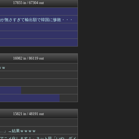
みそパンNEWS
17855 in / 67304 out
ガラパゴスジャパン - 海...
1000mg
乃木通 乃木坂46櫻坂46...
物が無さすぎて輸出額で韓国に惨敗・・・
保守速報
なんじぇいスタジアム＠なん...
Ask Reddit まと...
けおけお速報
韓国ニュース反応まとめ
お～い！お宝
ほんわかMkⅡ
16982 in / 86119 out
カンダタ速報
ｗｗ
ガンダムブログ（情報戦仕様...
なんJ PRIDE
漫画まとめ速報
乃木坂46まとめ 乃木りん...
ホロ速
素敵な鬼女様
ガールズVIPまとめ
なんJ（まとめては）いかん...
ガールズVIPまとめ
15821 in / 48191 out
なんJクエスト
ネトウヨにゅーす
国難にあってもの申す！！
「…」→結果ｗｗｗｗ
ガールズVIPまとめ
アニメ化します！」ネット民「いや…ダメ