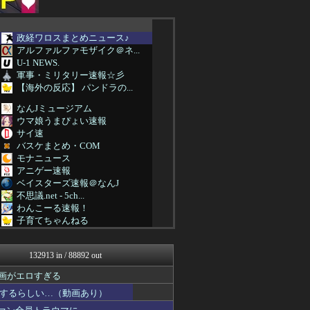
政経ワロスまとめニュース♪
アルファルファモザイク＠ネ...
U-1 NEWS.
軍事・ミリタリー速報☆彡
【海外の反応】 パンドラの...
なんJミュージアム
ウマ娘うまぴょい速報
サイ速
バスケまとめ・COM
モナニュース
アニゲー速報
ベイスターズ速報＠なんJ
不思議.net - 5ch...
わんこーる速報！
子育てちゃんねる
筋肉速報
まにゅそく 2chまとめニ...
132913 in / 88892 out
資格ちゃんねる
ぐら速 -声優まとめ速報-
画がエロすぎる
軍事・ミリタリー速報☆彡
するらしい…（動画あり）
虎速
【サッカー まとめ】サカラ...