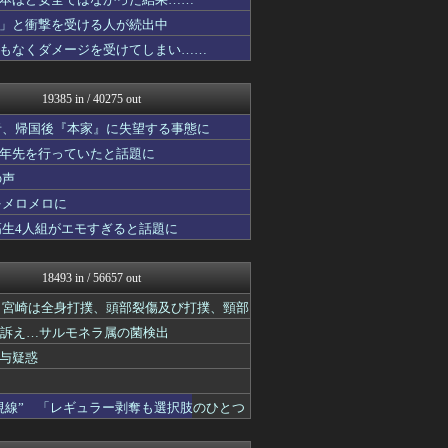
女子アナお宝画像速報－5c...
おたくみくす 声優まとめ
」と衝撃を受ける人が続出中
修羅の華-家庭・生活まとめ
もなくダメージを受けてしまい……
いたしん！
GUNDAM.LOG｜ガン...
PCパーツまとめ
19385 in / 40275 out
凹凸ちゃんねる 発達障害・...
はろわるど
者、帰国後『本家』に失望する事態に
ウマ娘まとめ速報うまろぐ
十年先を行っていたと話題に
コンテンツ・声優 | ラブ...
の声
VTuberNews
ラビット速報
をメロメロに
あ艦これ ～艦隊これくしょ...
高生4人組がエモすぎると話題に
ジャンプ速報
登山ちゃんねる
アルセウス速報＠ポケモンま...
18493 in / 56657 out
投資ちゃんねる
痛いニュース(ﾉ∀`)
た 宮崎は全身打撲、頭部裂傷及び打撲、頸部
アルファルファモザイク＠ネ...
ど訴え…サルモネラ属の菌検出
ドメサカブログ
与疑惑
黒マッチョニュース
ラーメン速報｜2chまとめ...
ゲーム実況者速報＠YouT...
視線” 「レギュラー剥奪も選択肢のひとつ
キニ速
明日は何を食べようか