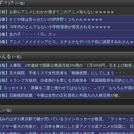
∇'〃)？
[一覧]
受け入れ反対」大幅増（20.7pt増）、若い世代で増加幅大
ージシャンSUGIZOさん、『爆弾発言』キタァアアアアアーーー...
悲報】お前らアニメにわかが過ぎてこのアニメ知らないｗｗｗｗｗ
められるのがツラい件。土日は複数回。相手の性欲を衰退させたい
画像】かぐや様は告らせたいの伊井野ミコちゃんｗｗｗｗｗ
、アナウンサーと結婚ｗｗｗｗｗ
が右膝痛 ８日に故障班合流と球団発表
画像】70年代のとんでもない小学館漫画が発見されるｗｗｗｗｗ
さやか「杏同生活！」
画像】女の子「・・・！💦」スッ
帆、地味な水着なのにムチムチボディがHすぎる
画像】アニメ「メイドインアビス」エチエチなデバステ役に諸星すみれさんｗ
ス部、なぜか部員の８割が巨乳ｗｗｗwｗｗｗｗｗｗｗｗ
2年連続で国家公務員月給3%増の「1万5056円」引き上げ勧告...
京駅で鍵が空いているコインロッカーが散見、「ラッキー」と思って...
ゃんる
[一覧]
長男長女次男三人兄弟で古くから続く家業で後継は欲しいという家族
くらイケメンでも『30年』でクソジジいになってしまう
速報】人事院、2年連続で国家公務員月給3%増の「1万5056円」引き上げ勧告 
宮枢(××××)にお前ら〇〇コンが寄り付かない理由ってこれが...
速報】京大病院、手術ミスで女性患者を「植物状態」にしてしまう・・・
クちゃんたまに育成すると可愛さにビビるんだよね
婦の家を訪ねたら義兄嫁が職人のような姿で現れた。台所の点検口を...
速報】トランプ大統領、出産旅行を禁じる大統領令「米国籍取得を目的とした
曲に救われました！」←これ
P】エッセイスト「原爆を二度と使わせてはならない」→リプ「もちろん中国
者女性「年齢のせいで誰も私と結婚してくれない！！」⇒ (※画像...
速報】日銀植田総裁「今後は女性の正社員化と外国人の人材活用が鍵」
」の孫悟飯という、格落ちと最上位返り咲きを繰り返すお兄ちゃん・...
イコン「AI！俺のツイートで一番キモいの教えてくれ！」AI「…...
連合国に負けた理由
.
[一覧]
OONDS、CHICA#TETSUの新リーダーに西田汐里、...
Sエロ漫画主人公「起きたら美少女になっちゃった！？」ワイ「おお」
混みのはずの東京駅で鍵が空いているコインロッカーが散見、「ラッキー」と
スリーパーで有名な人、視聴者から「寝た方がいい」と言われブチギ...
ピクサー最大の失敗だ」と日本を舞台にした某アメリカ産アニメが話題に、日
0万円】スマスロSAO2、またガラスが粉々になる…
日本は危険だ」と吹聴したのを真に受けた中国人旅行客、だが代替旅行先が日