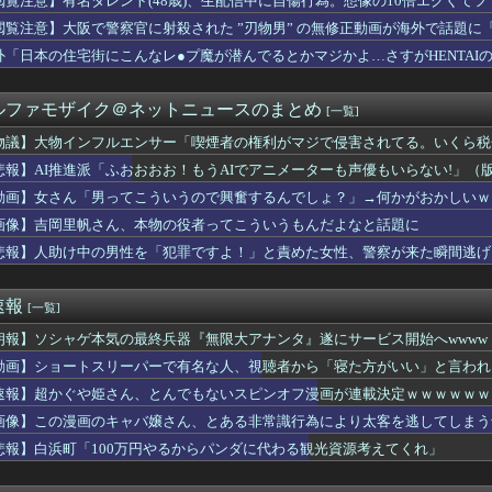
閲覧注意】有名タレント(48歳)、生配信中に自傷行為。想像の10倍エグくて
、スーファミミニ、PCエンジンミニ、メガドラミニ、ネオジオミニ
閲覧注意】大阪で警察官に射殺された ”刃物男” の無修正動画が海外で話題に
った義父。すると、1万円の非常持ち出し袋が12個も届いてしまい...
アニメにわかが過ぎてこのアニメ知らないｗｗｗｗｗ
外「日本の住宅街にこんなレ●プ魔が潜んでるとかマジかよ…さすがHENTAI
ラレッタまた電気かよ 完全に炎だが大人の事情で電気になったな
フルエンサー「喫煙者の権利がマジで侵害されてる。いくら税金払っ...
ルファモザイク＠ネットニュースのまとめ
[一覧]
UTILITY SELECTION収録『ダーク・アームド・...
のZの女の子、日本が暑すぎて薄着すぎる
物議】大物インフルエンサー「喫煙者の権利がマジで侵害されてる。いくら税
的転換点を迎えたＪリーグ Ｊ１史上最多６万３９６０人の観客が国...
悲報】AI推進派「ふおおおお！もうAIでアニメーターも声優もいらない!」
引き取り姉になった。でも父だけが姉へ理不尽な要求ばかり押し付け...
西村ゆか氏、新党結成巡る”ブチギレ”投稿を謝罪「配慮に欠けた行...
動画】女さん「男ってこういうので興奮するんでしょ？」→何かがおかしいｗ
ソシャゲキャラ、水着姿を主人公に褒められ照れるwwwwww
画像】吉岡里帆さん、本物の役者ってこういうもんだよなと話題に
せた後「インコ見せる」と誘導…公園でわいせつ 75歳男逮捕
悲報】人助け中の男性を「犯罪ですよ！」と責めた女性、警察が来た瞬間逃げ
●こがなんかおかしいｗｗｗｗｗｗｗｗｗｗwwww
ゼロ』凄い事に気付いたｗｗｗｗ『リゼロ』初めて見てるんだけど別...
しながらオ○ニーしろ！」⇒ 日本の男子生徒への性的いじめ動画が...
速報
[一覧]
さんの被災地視察動画は北朝鮮の記録映画かと思った。金正恩でも...
がロンドン五輪銅メダル剥奪の危機！海外メディアが『時効の壁を越...
朗報】ソシャゲ本気の最終兵器『無限大アナンタ』遂にサービス開始へwwww
スプレイヤーさん、お○ぱいの現実を見せつけるｗｗｗ
動画】ショートスリーパーで有名な人、視聴者から「寝た方がいい」と言われ
パキスタン トルコ３カ国 相互防衛協定締結
日本をダメにした総理大臣」←結局誰だと思う？
速報】超かぐや姫さん、とんでもないスピンオフ漫画が連載決定ｗｗｗｗｗｗ
ーレットスタート！おちんちんが挿入されるアイドルはぁ！？」律子...
画像】この漫画のキャバ嬢さん、とある非常識行為により太客を逃してしまう
女。「家のカレーはどうしてるの？」と聞いたら、冷めてしまう返事...
悲報】白浜町「100万円やるからパンダに代わる観光資源考えてくれ」
日ハム打線に5死球 新庄監督「ちょっと多かった。ちょっと考えて...
とハメ撮り770本撮って逮捕されたイケおじ(54)ｗｗｗｗｗ...
ドル「お風呂なう」おっぱいﾀﾌﾟﾝ