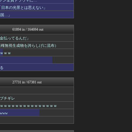
ファン全員トラウマに…
カンダタ速報
「日本の光景とは思えない」
かぞくちゃんねる
の国…」
ぴこ速(〃'∇'〃)？
原神速報 | GENSHI...
アルファルファモザイク＠ネ...
61894 in / 164694 out
スターライト速報 -遊戯王...
ぶる速-VIP
金払ってるんだ」
フットボール速報
（版権無視生成物を誇らしげに流布）
修羅場ハザード -復讐・D...
日本第一！ニュース録
ｗｗｗ
異世界転生まとめ速報
ゴールデンタイムズ
る
バズッター速報
デジタルニューススレッド
ポッカキット
27731 in / 67381 out
なんJ PRIDE
世界の憂鬱 海外・韓国の反...
じわ速 芸能ニュースまとめ
ブチギレ
かせまと！
哲学ニュースnwk
ｗｗｗｗｗｗｗｗｗｗｗｗｗｗｗ
SS 森きのこ！
www
鬼女の宅配便 - 修羅場・...
ポリー速報
VIPPER速報
まとめCUP