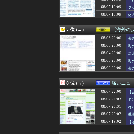
08/07 22:05
【画像】鈴木奈々
08/07 22:04
声聞くだけで大
08/07 19:09
ジ
08/07 22:03
中学時代に暴言を
08/07 18:09
化
08/07 22:02
【画像】最近のM
08/07 22:02
※コロニーに雑
08/07 22:01
スマホで暇つぶ
7 位 (→)
【海外の
08/07 22:01
【速報】睡眠時無
08/07 22:01
08/06 23:00
海外の反応：任
海
08/07 22:01
【ウマ娘】ドン
08/05 23:00
海
08/07 22:00
【ラブライブ！】
08/04 23:00
欧
08/07 22:00
【ホロライブ】
08/07 22:00
【悲報】17歳で
08/03 23:00
海
08/07 22:00
【艦これ】水着川
08/02 23:00
海
08/07 22:00
【衝撃】ドラクエ
08/07 22:00
もしかして、マ
08/07 22:00
格闘タイプって何
8 位 (→)
痛いニュース
08/07 22:00
【朗報】オワコン
08/07 22:00
08/07 22:00
【芸能】元EXI
【
08/07 22:00
【悲報】AI推進
損
08/07 21:03
ド
08/07 22:00
【J1第1節 G
08/07 20:31
れ
08/07 22:00
「米国の民間組織
08/07 22:00
【画像】カップ
08/07 20:02
職
08/07 22:00
たいじってなん
08/07 19:02
【
08/07 22:00
【画像】JKダ
に
08/07 22:00
【米大学校研究】