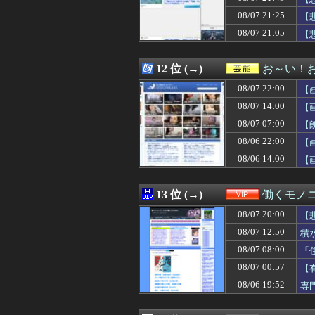
08/07 21:54
【速報】日向坂4
だ
08/07 21:25
08/07 21:52
【悲報】お前らさ
【
08/07 21:52
80代男性「足
08/07 21:05
【
08/07 21:51
【速報】日向坂4
08/07 21:51
阪神ファン、反
08/07 21:50
阪神・藤川監督「
12 位 (→)
お～い！
08/07 21:50
【画像】道重さゆ
08/07 22:00
【
08/07 21:50
【動画】ショート
08/07 21:50
【超悲報】Z新
08/07 14:00
【
08/07 21:48
【衝撃】RPG四
08/07 07:00
【
08/07 21:48
【困惑】MARC
08/06 22:00
08/07 21:47
【さようなら】
【
08/07 21:47
【男女差ある？
08/06 14:00
【
08/07 21:47
ラジオ体操の景
08/07 21:46
【J1第1節 横
08/07 21:45
【日向坂46】おひ
13 位 (→)
働くモノニ
08/07 21:45
【超悲報】Z新
08/07 20:00
【
08/07 21:45
「攻殻機動隊」5
08/07 21:45
【悲報】ネット民
08/07 12:50
積
08/07 21:44
【質問】おまえ
08/07 08:00
「
08/07 21:44
【衝撃】DAZN
08/07 00:57
【
08/07 21:44
週休3日(平日1日
08/07 21:44
団塊世代の完全引
08/06 19:52
専
08/07 21:42
【バルス】米雇用
08/07 21:41
【速報】超かぐや