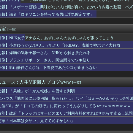
6、18thシングル『イチャイチャ虫』の発売が決定！！
ろ」
ん、ずっと「今PC買うのは時期が悪い」って言ってないか？・・・...
悲報】「スポーツ観戦に興味がない人は頭が良い」とかいう内容の動画、バズ
がすべってアクセルを踏んでしまった」駐車場の壁に衝突
悲報】識者「ロキソニンを持ってる男は浮気確定です」
6 18thシングル『イチャイチャ虫』発表
省会（中日に逆転負け）
今までしっかりやってきてましたから」 九回に３失点で救援失敗の...
お宝
[一覧]
みちゃん(29)のあたシコミニスカートｗｗｗｗｗｗｗｗｗｗ
画像】NHK女子アナさん、あずにゃんのあずにゃんが張ってしまう
スリーパー堀大輔、高須クリニック息子にマジギレ！怖すぎると話題...
入社員、意地でも9月の社員旅行の計画をやらないｗｗｗ
画像】小倉ゆうか(27)さん、7年ぶり『FRIDAY』表紙で神ボディ大解放
大難関「ロンダルキアの洞窟」「ウィーグラフ一騎打ち」「真ムドー...
朗報】爆胸の気象予報士さん、NHKから解き放たれる
Hって高学歴なの？ｗｗｗｗｗｗｗｗｗｗ
れいわ大石あきこさん、離党報告&活動休止を宣言
画像】ブランチリポーターさん、阿波踊りでワキ祭り
】芸能人の不倫・スキャンダルのイメージって何年で消えますか？
画像】影山優佳さん(25)、下着姿であたシコが止まらない
品は何をもらいましたか？
浜FM×鹿島】鹿島が劇的すぎる逆転勝利で国立での開幕戦制す！後...
さま感動... ミニライブでついに初披露【17thシングル】
ュース : 人生VIP職人ブログwww
[一覧]
入社員、意地でも9月の社員旅行の計画をやらないｗｗｗ
悲報】「果糖」が「がん転移」を促すと判明
話感想 人生って厳しいわ。価値ある仕事は死の近く、天秤は釣り合...
「今週のみいちゃんワロタ」「現実が見えてきた」→みい山「アニメ...
水ハウス「地面師に55億円騙し取られた…」 ワイ「はえーかわいそう…会社
れペルチェ素子の首ネッククーラー持ってる？？
住信SBI」が「ドコモの銀行」に変わってうんざりしてるやつｗｗｗｗｗｗｗ
さん、サッカーW杯で加入者数5倍・総視聴数4億超えｗｗｗｗｗｗ...
有能】政府「トラックはサービスエリア利用有料化すればサボらず走るし流問
+土日休み)
退で、企業が迫られる“最後の選択” 日銀植田総裁「今後は女性の...
門家「日本車はダサい、見てて恥ずかしい」
統計大幅悪化 ドル円は1ドル157円台まで急落
姫さん、とんでもないスピンオフ漫画が連載決定ｗｗｗｗｗｗｗｗｗ...