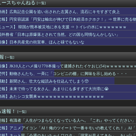
パキスタン トルコ３カ国 相互防衛協定締結
ュースちゃんねる
[一覧]
フェイクだから消防士が右往左往する中国www」
判断はやっ！埼玉でスマホ運転のプリウスに当て逃げされる車載。
動画】広島記念公園を追い出された左翼さん、流石にキモすぎて炎上
キの肉大変なことになってるって...
悲報】円安容認派「円安は輸出が伸びで日本経済ホクホク！」⇒ 世界に売る
折し路面電車と衝突 乗っていた男女3人は車を放置しダッシュで逃...
ニュース】 韓国が熊本被災地に水を支援 ⇒ トイレの水にｗｗｗｗｗｗｗ
の移転先、1次選定を東海3県の22自治体が通過… 来年にも優先...
には神経がないので痛みは感じませんよ」医者に真顔で言われた一言…
国外務省「日本は原爆落とされて当然。どの国も同情なんかしない」
のアニメ映画教えて欲しい
画像】日本共産党の街宣車、ほんと碌でもないな
統領が株価操作記者に『破滅する前に自首しろ』と警告！」→「お前...
女子アナさん、あずにゃんのあずにゃんが張ってしまう
セール】塀内 夏子のJドリームや本日のバーガーが安い！リアル...
速報
[一覧]
の「毒無効」「混乱無効」みたいなのって冷静に考えるとおかしいよ...
画像】JK10人とハメ撮り770本撮って逮捕されたイケおじ(54)ｗｗｗｗｗｗｗ
の老人が地球に来れたこと喜んでてアレ？連邦もやってることヤバく...
88円ｗｗｗｗｗｗｗｗｗ
驚愕】動物さんたち、一斉に「コンビニの棚」に興味を示し始める・・・
ニメ化ブーム、はじまるｗｗｗｗｗｗ
感動】新聞さん、壮大な縦読みを仕込んでしまう🥺
央さん、めざましテレビ出演wwwwwww
ワ様3D新衣装くっぞ！
悲報】未来で待ってる女さん、あまりにも多すぎて大渋滞に😭
子供を放置して帰宅。児相から連絡が来ても、もう養育する意思が無...
動画】あたシコ女襲来ｗｗｗｗｗｗｗｗｗｗｗｗｗｗｗｗｗ
舎モン！w」大阪人「...埼玉言うほど栄えてないやん」俺「でも...
団、5死球当ててサヨナラ負けｗ
はないのに幸せじゃない」って贅沢だと思いますか？
る速報！
[一覧]
「男で痛み止め持ってるやつはゲイ」ｗｗｗｗｗｗｗｗｗｗ
朗報】有識者「人生がつまらなくなっている人へ。『これ』やってください」
ー虐めが流行ってる模様
国製の「プレハブ住宅」に世界から注文が殺到 その理由は？[8/...
悲報】アニメアイコン「AI！俺のツイートで一番キモいの教えてくれ！」AI
好きだと自覚するとき
悲報】ネット民「今週のみいちゃんワロタ」「現実が見えてきた」→みい山「