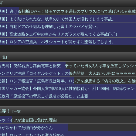
道官「広島市長は『偽りの呪文』繰り返している」 平和宣言を非難
覧]
け 1万円で遊ぼう！｣ 後編公開！！！【乃木坂46】
動画】逃げる判断はやっ！埼玉でスマホ運転のプリウスに当て逃げされる車載
別大学生殺人事件、主犯格の川口被告さん（19）に無期懲役の判決...
のセ〇クス、エチエチすぎるｗｗｗwｗｗｗｗｗｗｗｗ
動画】よく助けられたな。岐阜の川で外国人が溺れてしまう事故。
の結果､日本人の遺伝子は白人や黒人よりも中国人や韓国人に酷似と...
動画】自動ドアの仕組みを理解した富山のツバメが賢い。
院、手術ミスで女性患者を「植物状態」にしてしまう・・・
動画】高速道路を走行中の車からリアガラスが飛んでくる事故(ﾟoﾟ)
が風俗嬢やってる理由で一番多いのは⇒！？
昇太を睨みつける様子に全米騒然！←「最高の二人」（海外の反応）
動画】ロシアの空挺兵、パラシュートが開かずに墜落してしまう。
に夜の店行ってた。私「なんで黙って行ったの？」旦那「暴力したら...
ハチロクミーティングの参加者と思われる86乗りが公道で円書きし...
[一覧]
鹿児島】突然右折し路面電車と衝突 乗っていた男女3人は車を放置しダッシ
ャングリア沖縄「ロイヤルチケット」の販売開始、大人29,700円にｗｗｗｗ
悲報】ロシア報道官「広島市長は毎年、ロシアを嫌悪する『偽りの呪文』を繰
張
韓国サッカー協会】外国人審判約10人に性的接待か 計1496回、約2億ウォン（
国政府「原爆投下の背景こそ反省が必要だ」と主張
主義！
[一覧]
本やドイツが連合国に負けた理由
田が叩かれてた理由が分からん
悲報】ロシア、じわじわと逝き始める