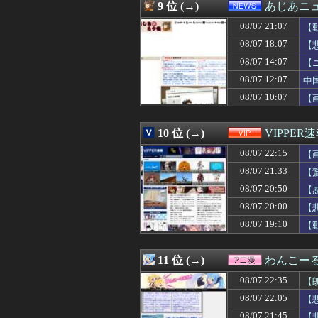
08/07 22:00
【速報】サウジ 
9 位 (→)
あじあニ
08/07 22:00
海外「消火栓も
08/07 21:07
08/07 22:00
【動画】逃げる
【
08/07 22:00
佐藤璃果さん、ワ
08/07 18:07
【
08/07 22:00
【鹿児島】突然右
08/07 14:07
【
08/07 22:00
中日 ナゴヤ球場
08/07 22:00
海外「子宮頸部
08/07 12:07
中
08/07 22:00
面白い単発モノ
08/07 10:07
【
08/07 22:00
韓国人「李在明大
08/07 22:00
【画像】NHK
08/07 22:00
【Kindle漫画
10 位 (→)
VIPPER
08/07 22:00
RPGの敵キャラ
08/07 22:15
【
08/07 21:59
【ガンダム】難民
08/07 21:59
【速報】銀だこ、
08/07 21:33
【
08/07 21:59
【画像】露悪ア
08/07 20:50
【
08/07 21:58
【朗報】五百城茉
08/07 21:58
08/07 20:00
【ホロライブ】ト
【
08/07 21:57
児童相談所の前に
08/07 19:10
【
08/07 21:57
埼玉俺「オイ！田
08/07 21:57
楽天ノーコン軍
08/07 21:57
【人生】「不満
11 位 (→)
わんこー
08/07 21:56
【悲報】女さん
08/07 22:35
【
08/07 21:55
【悲報】タイミ
08/07 21:55
中国メディア 中
08/07 22:05
【
08/07 21:54
あの人のことが
08/07 21:45
【