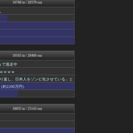
まとめたニュース
10768 in / 20579 out
坂道情報通～乃木坂46まと...
。
なんJクエスト
なんJミュージアム
にゅーすアルー！
おーるじゃんる
うしみつ-5chまとめ-
海外の反応スポーツ
鬼女はみた -修羅場・恋愛...
サイ速
10165 in / 28400 out
ュで逃走中
ｗｗｗｗｗ
り返し、日本人をゾンビ化させている」と
約2200万円）
10035 in / 25143 out