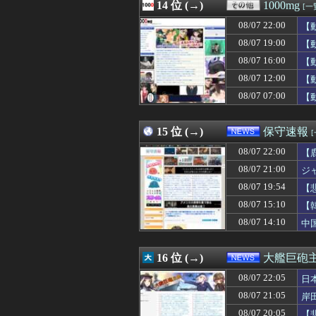
08/07 21:41
14 位 (→)
ロシア外務省報
1000mg
[一
08/07 21:40
｢乃木坂あそぶだ
08/07 22:00
【
08/07 21:40
【衝撃】北海道江
08/07 21:40
08/07 19:00
【画像】暴走族
【
08/07 21:40
最新のゲノム解析
08/07 16:00
【
08/07 21:40
【速報】京大病
08/07 12:00
【
08/07 21:39
【衝撃】風俗嬢
08/07 21:39
大谷翔平が今永
08/07 07:00
【
08/07 21:39
旦那が知らない間
08/07 21:39
栃木トヨタ主催の
15 位 (→)
保守速報
08/07 22:00
【
08/07 21:00
ジ
08/07 19:54
【
主
08/07 15:10
【
08/07 14:10
中
16 位 (→)
大艦巨砲
08/07 22:05
日
08/07 21:05
岸
08/07 20:05
【