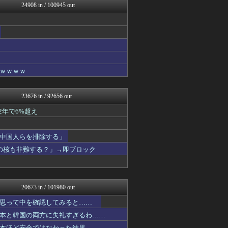
24908 in / 100945 out
もえるあじあ(･∀･)
NEWSまとめもりー｜2c...
浮気ちゃんねる
mashlife通信
なんじぇいスタジアム＠なん...
えすえすログ
まとめ芸能＠美女画像まとめ...
ｗｗｗｗ
なんJミュージアム
おーるじゃんる
U-1 NEWS.
23676 in / 92656 out
おうち速報
ぶる速-VIP
2年で6%超え
トレンドの通り道
ウマ娘まとめ超速報！
中国人らを排除する」
修羅場ライフ速報
V系まとめ速報
の核も非難する？」→即ブロック
不思議.net - 5ch...
最強ジャンプ放送局
わんこーる速報！
大艦巨砲主義！
20673 in / 101980 out
℃-ute派なんday
アニチャット
思って中を確認してみると……
アニゲー速報
本と韓国の両方に失礼すぎるわ……
パチンコ・パチスロ.com
本ほど安全ではなかった結果……