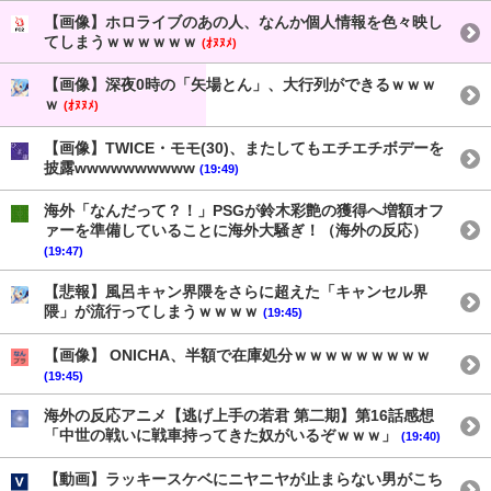
【画像】ホロライブのあの人、なんか個人情報を色々映し
てしまうｗｗｗｗｗｗ
(ｵﾇﾇﾒ)
【画像】深夜0時の「矢場とん」、大行列ができるｗｗｗ
ｗ
(ｵﾇﾇﾒ)
【画像】TWICE・モモ(30)、またしてもエチエチボデーを
披露wwwwwwwwww
(19:49)
海外「なんだって？！」PSGが鈴木彩艶の獲得へ増額オフ
ァーを準備していることに海外大騒ぎ！（海外の反応）
(19:47)
【悲報】風呂キャン界隈をさらに超えた「キャンセル界
隈」が流行ってしまうｗｗｗｗ
(19:45)
【画像】 ONICHA、半額で在庫処分ｗｗｗｗｗｗｗｗｗ
(19:45)
海外の反応アニメ【逃げ上手の若君 第二期】第16話感想
「中世の戦いに戦車持ってきた奴がいるぞｗｗｗ」
(19:40)
【動画】ラッキースケベにニヤニヤが止まらない男がこち