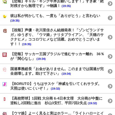
【悲報】ギャル「キング牛丼お願いします！」すき家「絶
対残すから無理です」⇒物議！
(19:35)
彼は私が何かしても、一度も「ありがとう」と言わない
(19:35)
【祝報】声優・衣川里佳さん結婚発表！「ゾンビランドサ
ガ」ゆうぎり、「ウマ娘」ナリタブライアン、「天穂のサ
クナヒメ」ココロワヒメなど活躍。おめでとうございま
す！！
(19:35)
【悲報】サッカー王国ブラジルで進むサッカー離れ 36％
が「関心なし」
(19:34)
国連事務総長「お金がありません。このままでは国連が完
全崩壊します。助けて下さい」
(19:34)
【BORUTO】うちはサスケ「神威を引いてくれサラダ。
天照は使いにくいぞ！」
(19:32)
【高校野球】1回戦 大分商 6-4日本文理 大分商が中盤に
逆転し2回戦に進出 杉山3安打、平田7回2失点
(19:32)
【ウマ娘】よーく見ると実はホラー…「ライトハローとイ