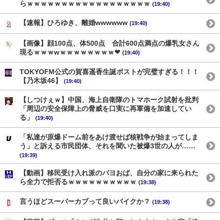
らｗｗｗｗｗｗｗｗｗｗｗｗｗｗｗｗｗｗ
(19:40)
【速報】ひろゆき、離婚wwwwww
(19:40)
【画像】顔100点、体500点 合計600点満点の爆乳女さん
現るｗｗｗwｗｗｗｗｗｗｗｗ❤
(19:40)
TOKYOFM公式の賀喜遥香生誕ポストが完璧すぎる！！！
【乃木坂46】
(19:40)
【しつけぇｗ】中国、海上自衛隊のトマホーク試射を批判
「周辺の安全保障上の脅威を口実に再軍備を加速してい
る」
(19:40)
「私達が原爆ドーム前をあけ渡せば核戦争が始まってしま
う」と訴える市民団体、それを聞いた被爆3世の人が……
(19:39)
【動画】移民受け入れ派のパヨおば、自分の家に来られた
ら全力で拒否るｗｗｗｗｗｗｗｗｗｗ
(19:38)
言うほどスーパーカブって良いバイクか？
(19:38)