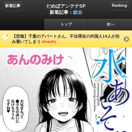
だめぽアンテナSP
Ranking
新着記事
新着記事：
総合
トップ
次へ
【悲報】千葉のアパートさん、不法滞在の外国人14人が住
み着いてしまう
(PickUP!)