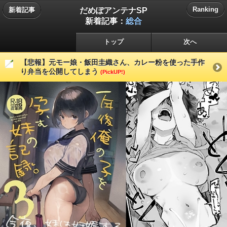
だめぽアンテナSP
Ranking
新着記事
新着記事：
総合
トップ
次へ
【悲報】元モー娘・飯田圭織さん、カレー粉を使った手作
り弁当を公開してしまう
(PickUP!)