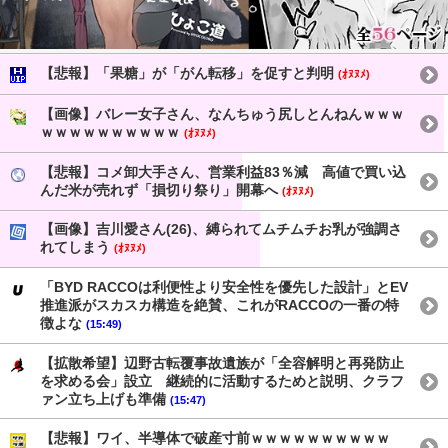
【悲報】「果糖」が「がん転移」を促すと判明
(ｵﾇﾇﾒ)
【画像】バレー女子さん、なんちゅう尻しとんねんｗｗｗ
ｗｗｗｗｗｗｗｗｗｗ
(ｵﾇﾇﾒ)
【悲報】コメ卸大手さん、営業利益83％減 高値で買い込
んだ米が売れず「損切り祭り」開幕へ
(ｵﾇﾇﾒ)
【画像】吉川愛さん(26)、縛られてムチムチお乳が強調さ
れてしまう
(ｵﾇﾇﾒ)
「BYD RACCOは利便性より安全性を優先した設計」とEV
推進派がスカスカ構造を絶賛、これがRACCOの一番の特
徴よな
(15:49)
【拡散希望】辺野古転覆事故遺族が「全容解明と再発防止
を求める会」設立 継続的に活動するためと説明、クラフ
ァン立ち上げも準備
(15:47)
【悲報】ワイ、半導体で破産寸前ｗｗｗｗｗｗｗｗｗｗ