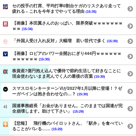
セの投手の打席、平均打率0割台ケガのリスクあり走って
疲れる←これを今年までやってる理由
(15:35)
【画像】本田翼さんのおっぱい、限界突破ｗｗｗｗｗｗｗ
ｗｗ
(15:34)
「外国人受け入れ反対」大幅増 若い世代で多く
(15:30)
【画像】ロピアのパワー全開おにぎり444円ｗｗｗｗｗｗ
ｗｗｗｗｗｗ
(15:30)
株資産7億円抱え込んで優待で節約生活して好きなことに
現金使わないまま死んでく人の最後の言葉
(15:30)
スマスロモンキーターンⅥが2027年1月以降に登場！？ゼ
ーガペインは抱き合わせなの…？
(15:30)
国連事務総長「お金がありません。このままでは国連が完
全崩壊します。助けて下さい」
(15:29)
【悲報】 飛行機のパイロットさん、「駅弁」を食べてい
ることがバレる……
(15:20)