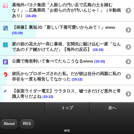
基地外パヨク集団「人殺しの汚い足で広島の土を踏む
な！」→広島県民「お前らの方が汚いんじゃ！」（※動画
あり）
(15:20)
【画像】裏垢JD「新しい下着可愛いからみて！」www
(15:19)
家の前の花火が一斉に暴発、玄関先に駆け込む一家「なん
であのドア鍵かけてんだ」【海外の反応】
(15:15)
公園で海老剥いて食べてたらこうなるwww
(15:15)
彼氏からプロポーズされた私。だが彼は自分の両親に私の
存在を一度も報告してなかった
(15:12)
【仮面ライダー電王】ウラタロス、嘘つきだけど意外と常
識人寄りだよね
(15:12)
トップ
次へ
About
RSS
orz