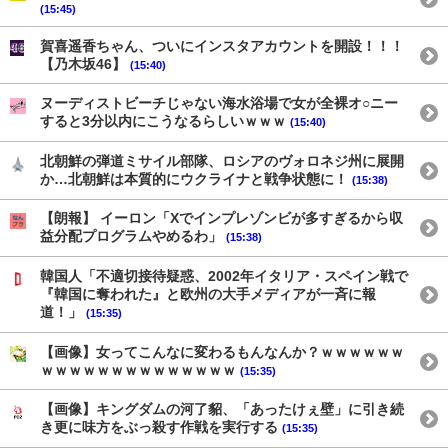
(15:45)
賀喜遥香ちゃん、ついにインスタアカウントを開設！！！
【乃木坂46】
(15:40)
ヌーディストビーチじゃない海水浴場で女が全裸オ○ニー
すると3分以内にこうなるらしいｗｗｗ
(15:40)
北朝鮮の弾道ミサイル部隊、ロシアのヴォロネジ州に展開
か…北朝鮮は本質的にウクライナと戦争状態に！
(15:38)
【朗報】 イーロン「Xでインプレゾンビが多すぎるから収
益分配プログラムやめるわ」
(15:38)
韓国人「不適切接待疑惑、2002年イタリア・スペイン戦で
『韓国に奪われた』と欧州の大手メディアが一斉に報
道！」
(15:35)
【画像】女ってこんなに変わるもんなんか？ｗｗｗｗｗｗ
ｗｗｗｗｗｗｗｗｗｗｗｗｗｗ
(15:35)
【画像】キングダムの河了貂、「あったけぇ壁」に引き続
き更に味方をぶっ殺す作戦を実行する
(15:35)