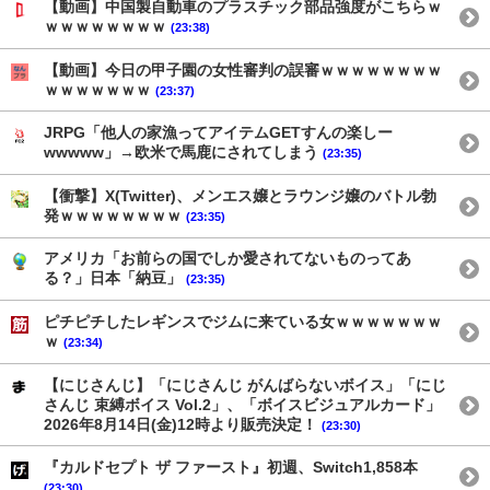
【動画】中国製自動車のプラスチック部品強度がこちらｗ
ｗｗｗｗｗｗｗｗ
(23:38)
【動画】今日の甲子園の女性審判の誤審ｗｗｗｗｗｗｗｗ
ｗｗｗｗｗｗｗ
(23:37)
JRPG「他人の家漁ってアイテムGETすんの楽しー
wwwww」→欧米で馬鹿にされてしまう
(23:35)
【衝撃】X(Twitter)、メンエス嬢とラウンジ嬢のバトル勃
発ｗｗｗｗｗｗｗｗ
(23:35)
アメリカ「お前らの国でしか愛されてないものってあ
る？」日本「納豆」
(23:35)
ピチピチしたレギンスでジムに来ている女ｗｗｗｗｗｗｗ
ｗ
(23:34)
【にじさんじ】「にじさんじ がんばらないボイス」「にじ
さんじ 束縛ボイス Vol.2」、「ボイスビジュアルカード」
2026年8月14日(金)12時より販売決定！
(23:30)
『カルドセプト ザ ファースト』初週、Switch1,858本
(23:30)