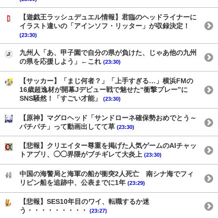
【遊戯王ラッシュデュエル情報】君臨のヘッドライナーに
イラスト違いの「アインソフ・リッター」が収録決定！
(23:30)
九州人「あ、甲子園で自分の県が負けた、じゃあ他の九州
の県を応援しよう」←これ
(23:30)
【サッカー】「まじ何者？」「上手すぎる…」横浜FMの
16歳超逸材が開幕Jデビュー戦で魅せた“衝撃プレー”に
SNS騒然！「すごい才能」
(23:30)
【原神】マグロヘッド「サンドローネ確保勢おめでとう～
パチパチ」って動画出してて草
(23:30)
【悲報】クリエイター尊重を掲げた人気ゲームのAIチャッ
トアプリ、◯◯界隈がブチギレて大炎上
(23:30)
中国の海警局と海軍の船が衝突2人死亡 南シナ海でフィ
リピン船を追跡中、公表までに1年
(23:29)
【悲報】SES10年目のワイ、転職するか迷
う・・・・・・・・・
(23:27)