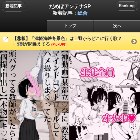
だめぽアンテナSP
Ranking
新着記事
新着記事：
総合
トップ
次へ
【悲報】「津軽海峡冬景色」は上野からどこに行く歌？
←9割が間違えてる
(PickUP!)