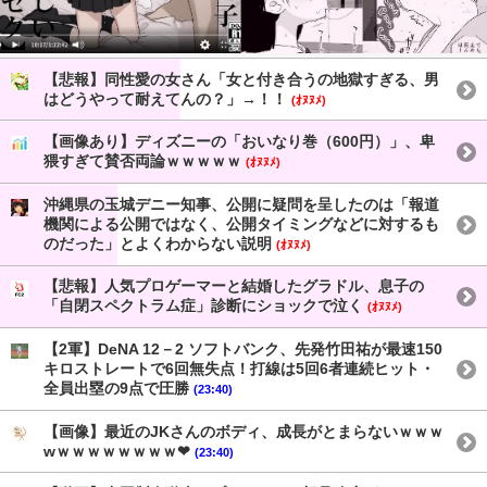
【悲報】同性愛の女さん「女と付き合うの地獄すぎる、男
はどうやって耐えてんの？」→！！
(ｵﾇﾇﾒ)
【画像あり】ディズニーの「おいなり巻（600円）」、卑
猥すぎて賛否両論ｗｗｗｗｗ
(ｵﾇﾇﾒ)
沖縄県の玉城デニー知事、公開に疑問を呈したのは「報道
機関による公開ではなく、公開タイミングなどに対するも
のだった」とよくわからない説明
(ｵﾇﾇﾒ)
【悲報】人気プロゲーマーと結婚したグラドル、息子の
「自閉スペクトラム症」診断にショックで泣く
(ｵﾇﾇﾒ)
【2軍】DeNA 12－2 ソフトバンク、先発竹田祐が最速150
キロストレートで6回無失点！打線は5回6者連続ヒット・
全員出塁の9点で圧勝
(23:40)
【画像】最近のJKさんのボディ、成長がとまらないｗｗｗ
wｗｗｗｗｗｗｗｗ❤
(23:40)