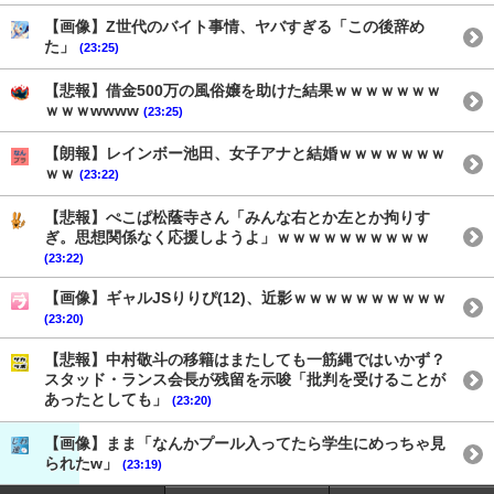
【画像】Z世代のバイト事情、ヤバすぎる「この後辞め
た」
(23:25)
【悲報】借金500万の風俗嬢を助けた結果ｗｗｗｗｗｗｗ
ｗｗｗwwww
(23:25)
【朗報】レインボー池田、女子アナと結婚ｗｗｗｗｗｗｗ
ｗｗ
(23:22)
【悲報】ぺこぱ松蔭寺さん「みんな右とか左とか拘りす
ぎ。思想関係なく応援しようよ」ｗｗｗｗｗｗｗｗｗｗ
(23:22)
【画像】ギャルJSりりぴ(12)、近影ｗｗｗｗｗｗｗｗｗｗ
(23:20)
【悲報】中村敬斗の移籍はまたしても一筋縄ではいかず？
スタッド・ランス会長が残留を示唆「批判を受けることが
あったとしても」
(23:20)
【画像】まま「なんかプール入ってたら学生にめっちゃ見
られたw」
(23:19)