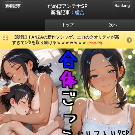
だめぽアンテナSP
Ranking
新着記事
新着記事：
総合
トップ
次へ
【朗報】FANZAの新作ソシャゲ、エロのクオリティが高
すぎて1位を取り続けるｗｗｗｗｗｗｗ
(PickUP!)