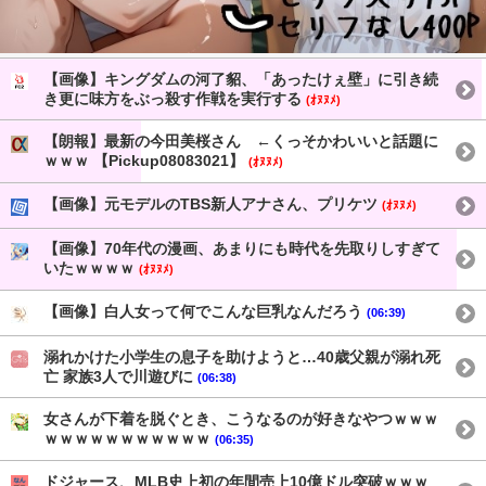
【画像】キングダムの河了貂、「あったけぇ壁」に引き続
き更に味方をぶっ殺す作戦を実行する
(ｵﾇﾇﾒ)
【朗報】最新の今田美桜さん ←くっそかわいいと話題に
ｗｗｗ 【Pickup08083021】
(ｵﾇﾇﾒ)
【画像】元モデルのTBS新人アナさん、プリケツ
(ｵﾇﾇﾒ)
【画像】70年代の漫画、あまりにも時代を先取りしすぎて
いたｗｗｗｗ
(ｵﾇﾇﾒ)
【画像】白人女って何でこんな巨乳なんだろう
(06:39)
溺れかけた小学生の息子を助けようと…40歳父親が溺れ死
亡 家族3人で川遊びに
(06:38)
女さんが下着を脱ぐとき、こうなるのが好きなやつｗｗｗ
ｗｗｗｗｗｗｗｗｗｗｗ
(06:35)
ドジャース、МLB史上初の年間売上10億ドル突破ｗｗｗ