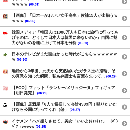
ｗｗｗｗ
(06:31)
【画像】「日本一かわいい女子高生」候補15人が出揃うｗ
ｗｗｗ
(06:30)
韓国メディア「韓国人は1000万人も日本に旅行に行ってあ
げるのに、どうして日本人は韓国に来ないのか」自国に魅
力がないのを棚に上げて日本を分析
(06:30)
日本のテレビがまだ面白かった時代がこちらｗｗｗｗｗｗ
ｗ
(06:30)
離婚から3年後、元夫から突然届いたガラス玉の指輪。そ
の真意を知った瞬間、私も弁護士も言葉を失って…
(06:29)
【FGO】ファット「ランサー/メリュジーヌ」フィギュア
【明日発売】
(06:29)
【画像】居酒屋「6人で長居して会計4939円！喋りたいだ
けなら公園に行ってくれ（怒」
(06:27)
イケメン「ハメ撮りさせて」美女「いいよ(ｷｬｯｷｬｯ」 (ﾊﾟﾝ
ﾊﾟﾝ→wwww
(06:25)