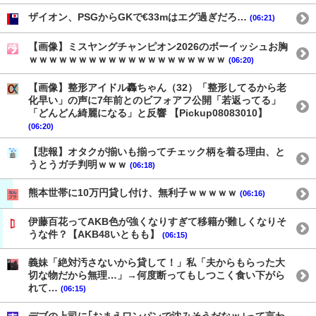
ザイオン、PSGからGKで€33mはエグ過ぎだろ…
(06:21)
【画像】ミスヤングチャンピオン2026のボーイッシュお胸
ｗｗｗｗｗｗｗｗｗｗｗｗｗｗｗｗｗｗｗｗ
(06:20)
【画像】整形アイドル轟ちゃん（32）「整形してるから老
化早い」の声に7年前とのビフォアフ公開「若返ってる」
「どんどん綺麗になる」と反響 【Pickup08083010】
(06:20)
【悲報】オタクが揃いも揃ってチェック柄を着る理由、と
うとうガチ判明ｗｗｗ
(06:18)
熊本世帯に10万円貸し付け、無利子ｗｗｗｗｗ
(06:16)
伊藤百花ってAKB色が強くなりすぎて移籍が難しくなりそ
うな件？【AKB48いともも】
(06:15)
義妹「絶対汚さないから貸して！」私「夫からもらった大
切な物だから無理…」→何度断ってもしつこく食い下がら
れて…
(06:15)
デブの上司に｢おまえワンパンで沈みそうだなｗ｣って言わ