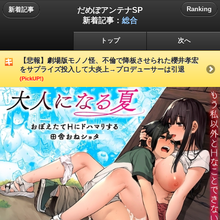
だめぽアンテナSP
Ranking
新着記事
新着記事：
総合
トップ
次へ
【悲報】劇場版モノノ怪、不倫で降板させられた櫻井孝宏
をサプライズ投入して大炎上→プロデューサーは引退
(PickUP!)