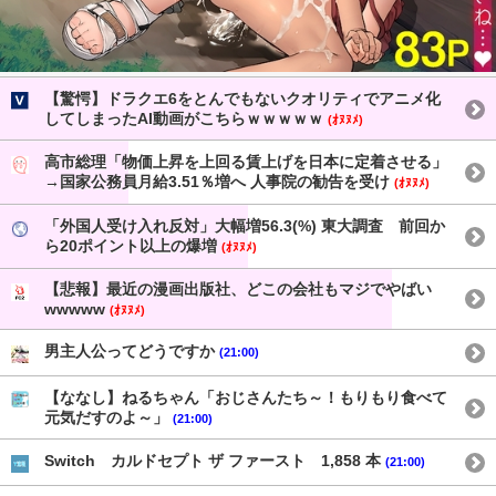
【驚愕】ドラクエ6をとんでもないクオリティでアニメ化
してしまったAI動画がこちらｗｗｗｗｗ
(ｵﾇﾇﾒ)
高市総理「物価上昇を上回る賃上げを日本に定着させる」
→国家公務員月給3.51％増へ 人事院の勧告を受け
(ｵﾇﾇﾒ)
「外国人受け入れ反対」大幅増56.3(%) 東大調査 前回か
ら20ポイント以上の爆増
(ｵﾇﾇﾒ)
【悲報】最近の漫画出版社、どこの会社もマジでやばい
wwwww
(ｵﾇﾇﾒ)
男主人公ってどうですか
(21:00)
【ななし】ねるちゃん「おじさんたち～！もりもり食べて
元気だすのよ～」
(21:00)
Switch カルドセプト ザ ファースト 1,858 本
(21:00)