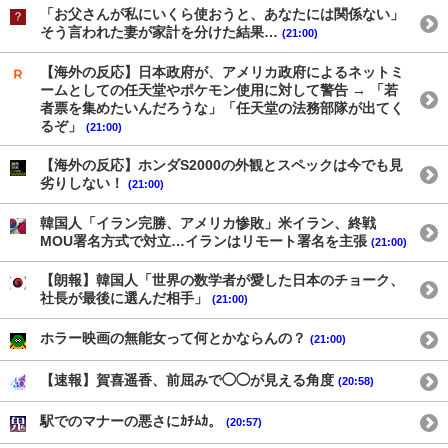
「お父さんが私にいくら使おうと、あなたには関係ない」
そう言われた妻が家計を分けた結果…
(21:00)
【海外の反応】日本政府が、アメリカ政府によるネットミ
ームとしての任天堂やポケモン使用に対して警告 → 「若
者票を集めたいんだろうな」「任天堂の法務部隊が出てく
るぞ」
(21:00)
【海外の反応】ホンダS2000の外観とスペックは今でも見
劣りしない！
(21:00)
韓国人「イラン完勝、アメリカ惨敗」米イラン、終戦
MOU署名方式で対立…イランはリモート署名を主張
(21:00)
【朗報】韓国人「世界の数学者が愛した日本のチョーク、
社長が最後に選んだ相手」
(21:00)
ホラー映画の無能女って何とかならんの？
(21:00)
【速報】賀喜遥香、前屈みで◯◯が見える角度
(20:58)
駅でのマナーの悪さにｶﾁﾑｶ。
(20:57)