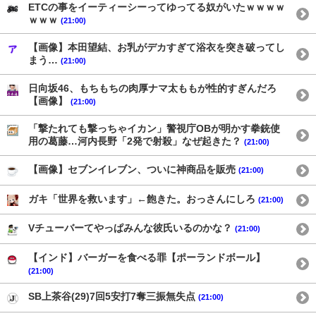
ETCの事をイーティーシーってゆってる奴がいたｗｗｗｗ
ｗｗｗ
(21:00)
【画像】本田望結、お乳がデカすぎて浴衣を突き破ってし
まう…
(21:00)
日向坂46、もちもちの肉厚ナマ太ももが性的すぎんだろ
【画像】
(21:00)
「撃たれても撃っちゃイカン」警視庁OBが明かす拳銃使
用の葛藤…河内長野「2発で射殺」なぜ起きた？
(21:00)
【画像】セブンイレブン、ついに神商品を販売
(21:00)
ガキ「世界を救います」←飽きた。おっさんにしろ
(21:00)
Vチューバーてやっぱみんな彼氏いるのかな？
(21:00)
【インド】バーガーを食べる罪【ポーランドボール】
(21:00)
SB上茶谷(29)7回5安打7奪三振無失点
(21:00)