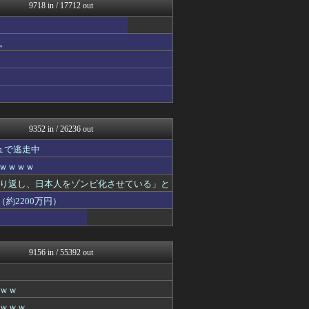
鬼女まとめ速報 -修羅場・...
9718 in / 17712 out
怒り新党～仕返し・復讐・修...
修羅の華-家庭・生活まとめ
海外の反応 お隣速報
。
大河ドラマ2ch
いたしん！
mutyunのゲーム+αブ...
なんJ PRIDE
汎用型自作PCまとめ
軍事・ミリタリー速報☆彡
9352 in / 26236 out
ュで逃走中
ｗｗｗｗｗ
り返し、日本人をゾンビ化させている」と
約2200万円）
9156 in / 55392 out
ｗｗ
ｗｗｗ