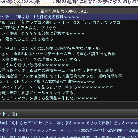
最新記事情報 - 08/08 09:21
件数、12年ぶりに1万件超える模様ｗｗｗｗ
家（52）「新作ラブコメ書いたぞ！ｗ」X民「いい歳こいてラブコ...
のTBS新人アナさん、プリケツ
という趣味、金がかかる部類に昇格するｗｗｗｗ
苗、殺されることに怯え始める
梨、中日ドラゴンズとの試合後に6時間待ち美女とホテルへ
トさん、通算6本目のバースデーホームランで自らの誕生日を祝福
大将に殴られた。その理由がスカッとする...
、ようやく気づいた模様ｗｗｗｗｗｗｗ
も手術をやり遂げる日本の医療チーム、海外でも凄すぎると絶賛
破前総理「ウクが核放棄しなければ露侵攻なかった」 湯崎前県知事...
54)、JK10人とハメ撮り770本撮って逮捕wwwwwww
ラマのレイプシーン、今見るとアウトすぎるｗｗｗｗｗｗｗｗｗ
た義姉夫の可哀想アピールがイライラする。
未だに「スマホ」を超える発明品を作れないｗｗｗｗｗ
子が浴衣着たときの破壊力がハンパないｗｗｗｗｗｗ
(56) 「ミニスカートはとてもムリよ若い子には負けるわｗｗ...
ット
000円区切りになって終わる…
[一覧]
える？って誘い受け風の事言うゴミってまだ生存してるよね～
動画】”別れさせ屋” のセ○クス、凄すぎるｗｗｗ そりゃ肉便器に堕ちるわｗｗ
監督は人見知り。競馬は好きだった(笑)」
子生徒「土下座しながらオ○ニーしろ！」⇒ 日本の男子生徒への性的いじめ動
ルフ、現代でもシコれそう
のにコルク半ヘルメットを被ってた」と因縁つけて暴行 少年らと父...