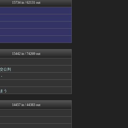
まとめたニュース
15734 in / 62131 out
ラビット速報
反日愚国 恨寓瘻
哲学ニュースnwk
衝撃体験！アンビリバボー｜...
衝撃体験！アンビリバボー｜...
アニはつ -アニメ発信場-
怒り新党～仕返し・復讐・修...
鬼女まとめ速報 -修羅場・...
NEWSぽけまとめーる
なんJ PRIDE
15442 in / 74269 out
BABYMETAL TIM...
なんJ PRIDE
鬼女の宅配便 - 修羅場・...
交公判
なんじぇいスタジアム＠なん...
・
まとめCUP
ドメサカブログ
理想ちゃんねる
まう
ダイエット速報＠2ちゃんね...
浮気ちゃんねる
NEWSまとめもりー｜2c...
14457 in / 44383 out
ゴールデンタイムズ
妹はVIPPER
ガンダムブログ（情報戦仕様...
まとめ芸能＠美女画像まとめ...