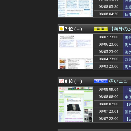
08/08 08:35
佐藤二朗さん、Ｘ
08/08 08:35
葬儀屋「火葬プラ
08/08 05:39
左
08/08 08:34
【動画】トー横
08/08 04:20
日
08/08 08:33
【ｼｺ画像】バニ
を
08/08 08:31
【朗報】ヒカキン
08/08 08:30
【原神】サンド
7 位 (→)
【海外の
08/08 08:30
【動画あり】常
08/08 08:30
08/07 23:00
井上和さんと菅原
海
08/08 08:30
【Vtuber】本
08/06 23:00
海
08/08 08:30
◆悲報◆田嶋幸三
08/05 23:00
海
08/08 08:30
日本ハム・新庄監
08/08 08:30
【サッカー】G大
08/04 23:00
欧
08/08 08:30
【物議】6人で長
08/03 23:00
海
08/08 08:30
「地球の生物量の
08/08 08:30
【悲報】派遣女を
08/08 08:30
謎の勢力「AI発
8 位 (→)
痛いニュース
08/08 08:29
ＡママがＢにプレ
08/08 09:04
08/08 08:29
メイドインアビ
「
08/08 08:29
税務署員1億円
08/08 08:00
中
08/08 08:28
【悲報】太鼓の達
08/08 07:00
【
08/08 08:25
マッサージ店でバ
決
08/08 08:25
【江別大学生リ
08/07 23:01
国
08/08 08:25
【悲報】女さん
08/07 22:00
【
08/08 08:25
昔のMMORPG
損
08/08 08:24
ドジャース、МL