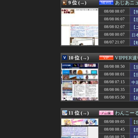
08/08 08:23
【画像】日本っ
9 位 (→)
あじあニ
08/08 08:20
【画像】顔20点
08/08 08:07
08/08 08:20
送る理由なんてな
【
08/08 08:18
【戦慄】山で洒
08/08 06:07
【
08/08 08:18
美味しい洋食屋
08/08 02:07
【
08/08 08:18
夫に初めてオムラ
08/08 08:18
【悲報】NARU
08/08 00:07
日
08/08 08:18
私の気遣いに対し
08/07 21:07
【
08/08 08:18
はじめてのおつか
08/08 08:18
【衝撃】新聞さん
08/08 08:16
ショートスリーパ
10 位 (→)
VIPPER
08/08 08:16
METALVERSEが「M
08/08 08:50
【
08/08 08:16
【悲報】プーチ
08/08 08:15
嫁実家で自分につ
08/08 08:01
【
08/08 08:15
【悲報】最下位エ
08/08 07:15
中
08/08 08:15
会社辞めるつも
08/08 08:14
08/08 06:35
国立でのJリーグ
【
08/08 08:13
【悲報】ゲオのサ
08/08 05:50
【
08/08 08:13
【悲報】ワイ、
08/08 08:12
妻が事故に遭い下
08/08 08:12
【衝撃】ヒコロ
11 位 (→)
わんこー
08/08 08:12
川崎ってどうし
08/08 09:05
【
08/08 08:11
【悲報】中国の
08/08 08:11
【ガンダムＷ】ド
08/08 08:45
【
08/08 08:10
【動画】美人社
08/08 08:25
【