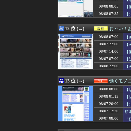
08/08 08:10
【悲報】夏のピ
08/08 08:05
08/08 08:10
【歓喜】SKE4
【
08/08 08:10
【緊急】サウジ
08/08 07:35
【
08/08 08:09
【Vtuber】え
08/08 08:09
【悲報】女さん
08/08 08:09
【謎】日本人、
12 位 (→)
お～い！
08/08 08:09
トワ様のガワが
08/08 07:00
【
08/08 08:09
【画像あり】女さ
08/08 08:09
【画像】喪服美
08/07 22:00
【
08/08 08:09
小説って専門用
08/07 14:00
【
08/08 08:08
【動画】ピザ屋
08/07 07:00
08/08 08:08
【悲報】浅野翔
【
08/08 08:08
原爆の日を迎え
08/06 22:00
【
08/08 08:08
不眠症のワイが
08/08 08:07
【熊本地震】オ
08/08 08:06
【FF14】クレ
13 位 (→)
働くモノニ
08/08 08:06
手作りスカートを
08/08 08:00
【
08/08 08:05
【画像】新人社
08/08 08:05
ガキ「世界を救
08/08 01:13
【
08/08 08:05
日本人「円安は
08/07 20:00
【
08/08 08:05
姉「あー疲れた。
08/07 12:50
積
08/08 08:05
【画像】佐藤佳奈(
08/08 08:05
メタルバンドが
08/07 08:00
「
08/08 08:05
戦いたくもない
08/08 08:04
【訃報】元中日1