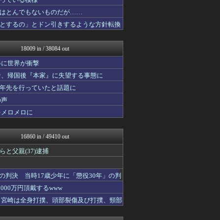
なんじぇいスタジアム＠なん...
不思議.net - 5ch...
はとんでもないものだが……
筋肉速報
とするの」とドン引きするような方針転換
えっ!?またここのサイト?
なんJ PRIDE
原神速報 | GENSHI...
18009 in / 38084 out
スロ板-RUSH
乃木通 乃木坂46櫻坂46...
姿に世界が衝撃
Vtuberまとめるよ～ん
者、帰国後『本家』に失望する事態に
WorldFootball...
十年先を行っていたと話題に
日刊やきう速報
フットボール速報
の声
アルファルファモザイク＠ネ...
をメロメロに
みんな知ってた？【海外の反...
GOSSIP速報
ガジェット2ch
16860 in / 49410 out
修羅場ハザード -復讐・D...
漫画まとめ速報
と父親(37)逮捕
日本第一！ニュース録
ガハろぐNewsヽ(･ω･...
の判決 当時17歳少年に「懲役30年」の判
バズッター速報
コノユビニュース｜みんなの...
00万円頂戴するwww
わんこーる速報！
た 宮崎は全身打撲、頭部裂傷及び打撲、頸部
ゲーム魔人
なんじぇいスタジアム＠なん...