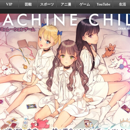
VIP
芸能
スポーツ
アニ漫
ゲーム
YouTube
生活