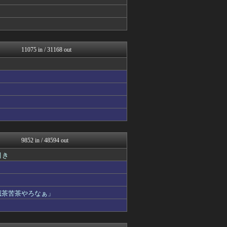
スコールちゃんねる｜２ちゃ...
GOSSIP速報
おーるじゃんる
トレンドの通り道
なんJミュージアム
ぶる速-VIP
11075 in / 31168 out
トレンドの通り道
なんJミュージアム
うしみつ-5chまとめ-
異世界転生まとめ速報
まにゅそく 2chまとめニ...
なんじぇいスタジアム＠なん...
海外さんいらっしゃい 海外...
りぷらい速報
あじあニュースちゃんねる
馬鳥速報
9852 in / 48594 out
修羅場ライフ速報
引き
わんこーる速報！
げぇ速
大艦巨砲主義！
不思議.net - 5ch...
滅茶苦茶やろなぁ」
女子アナお宝画像速報－5c...
V系まとめ速報
カンダタ速報
竜速（りゅうそく）