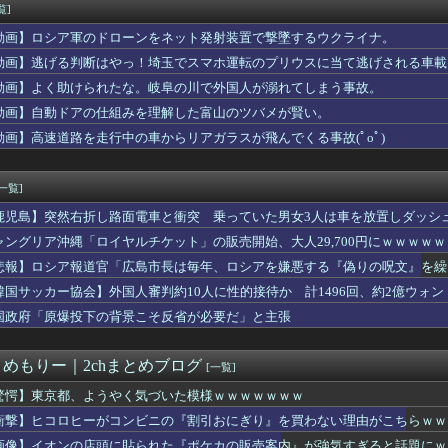
民
覧]
てた恋人にウワキされ、私が出て行く前、布団近くにまだ火の消えて...
動画】ロシア軍のドローンをネット発射装置で撃墜するウクライナ。
上花を勝手に配ったら新婦に怒られた。ホテルに戻った翌日、会場費...
カー協会、外国人審判に“性接待”報道・・・」→「2002年の審...
動画】逃げる判断はやっ！埼玉でスマホ運転のプリウスに当て逃げされる車載
パトレン1号の喋り方なんかクセになる・・・・
動画】よく助けられたな。岐阜の川で外国人が溺れてしまう事故。
う巨乳なのにそれを開示しない女優www
動画】自動ドアの仕組みを理解した富山のツバメが賢い。
ncarnationをプレイした正直な感想
人審判、韓国とつるみ不正してたのがバレる
動画】高速道路を走行中の車からリアガラスが飛んでくる事故(ﾟoﾟ)
スマホ買ったよ！
第5世代戦闘機「Su-57」の購入を見送りか！
[一覧]
鹿児島】突然右折し路面電車と衝突 乗っていた男女3人は車を放置しダッシ
ャングリア沖縄「ロイヤルチケット」の販売開始、大人29,700円にｗｗｗｗ
悲報】ロシア報道官「広島市長は毎年、ロシアを嫌悪する『偽りの呪文』を繰
張
韓国サッカー協会】外国人審判約10人に性的接待か 計1496回、約2億ウォン（
国政府「原爆投下の背景こそ反省が必要だ」と主張
とめもりー｜2chまとめブログ
[一覧]
驚愕】東京都、ようやく気づいた模様ｗｗｗｗｗｗｗ
衝撃】ヒコロヒーがコンビニの『割引おにぎり』を買わない理由がこちらｗｗ
画像】イオンの店頭に貼られた『ポケカの販売案内』が強気すぎると話題にｗ