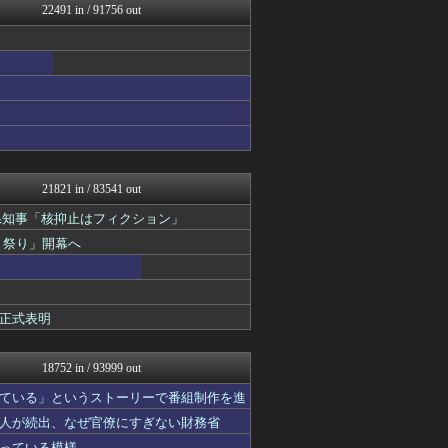
22491 in / 91756 out
アイドル・女子アナ★吟じま...
アルファルファモザイク＠ネ...
もみあげチャ～シュ～
VIPPER速報
GOSSIP速報
なんじぇいスタジアム＠なん...
おーるじゃんる
奥様は鬼女-DQN返しまと...
鬼女まとめ速報 -修羅場・...
衝撃体験！アンビリバボー｜...
21821 in / 83541 out
衝撃体験！アンビリバボー｜...
スマブラ屋さん | スマブ...
県知事「核抑止はフィクション」
ベイスターズNEWS
り祭り」開幕へ
【サッカー まとめ】サカラ...
わんこーる速報！
キニ速
ポッカキット
正式表明
鬼女まとめ速報 -修羅場・...
U-1 NEWS.
奥様は鬼女-DQN返しまと...
18752 in / 93999 out
衝撃体験！アンビリバボー｜...
鬼女はみた -修羅場・恋愛...
ている」というストーリーで番組制作を進
衝撃体験！アンビリバボー｜...
人が続出、なぜ官僚にすぎない財務省
ワールドサッカーファン 海...
っている模様