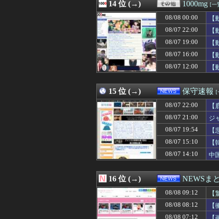
08/08 08:04
14 位 (→)
【集え】自転車
1000mg
[一
08/08 08:04
結婚前提で同棲し
08/08 00:00
【
08/08 08:03
披露パーティの卓
08/08 08:03
08/07 22:00
韓国人「韓国サッ
【
08/08 08:03
【豊臣兄弟！】
08/07 19:00
【
08/08 08:02
上白石萌音とかい
08/07 16:00
【
08/08 08:02
Beast of Rei
08/08 08:01
サッカーの日本
08/07 12:00
【
08/08 08:01
【画像】中古で
08/08 08:01
インド、ロシアの
15 位 (→)
保守速報
08/07 22:00
【
08/07 21:00
ジ
08/07 19:54
【
主
08/07 15:10
【
08/07 14:10
中
16 位 (→)
NEWSま
08/08 09:12
【
08/08 08:12
【
08/08 07:12
【