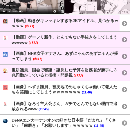
【動画】動きがキレッキレすぎるJKアイドル、見つかるｗ
ｗｗｗ
(ｵﾇﾇﾒ)
【動画】ゲーフリ新作、とんでもない手抜きをしてしまう
wwwww
(ｵﾇﾇﾒ)
【画像】NHK女子アナさん、あずにゃんのあずにゃんが張
ってしまう
(ｵﾇﾇﾒ)
世耕議員、国会で審議・議決した予算を財務省が勝手に３
兆円動かしていると指摘・問題視
(ｵﾇﾇﾒ)
【画像】へずま議員、被災地でめちゃくちゃ働いて老人た
ちを笑顔にしてしまうｗｗｗｗｗｗｗ
(11:46)
【画像】なろう主人公さん、ガチでとんでもない理由で追
放されるwww
(11:45)
DeNAエンカーナシオンの好きな日本語「だまれ」「くさ
い」「歯磨き」「お願いします」ｗｗｗｗｗ
(11:45)