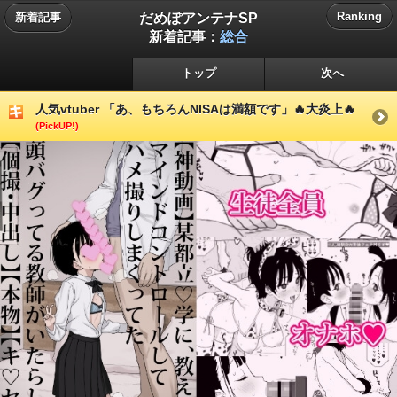
だめぽアンテナSP
Ranking
新着記事
新着記事：
総合
トップ
次へ
人気vtuber 「あ、もちろんNISAは満額です」🔥大炎上🔥
(PickUP!)