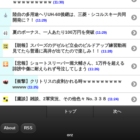
ｗｗｗｗｗｗｗｗｗ
(11:30)
陸自の多用途ヘリUH-60後継は、三菱・シコルスキー共同
開発に？！
(11:29)
夏のボーナス、一人あたり100万円を突破
(11:29)
【朗報】スパーズのデゼルビ立会のビルドアップ練習動画
見てたら普通に高井が出てたので楽しみ！！
(11:28)
【悲報】ショートスリーパー堀大輔さん、1万件を超える
誹謗中傷に耐えられず号泣してしまう
(11:26)
【衝撃】クリトリスの皮剥かれる時ｗｗｗｗｗｗｗｗｗ
wwww
(11:25)
【鷹談】雑談、2軍実況、その他色々 No.３３８
(11:24)
トップ
次へ
About
RSS
orz