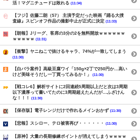
活！マグニチュードは敗れる
(11:34)
【フジ】佐藤二朗（57） 主演予定だった映画『踊る大捜
査線』スピンオフ作品の撮影中止が正式に決定
(11:33)
【朗報】Jリーグ、客席の3分の2を無料開放ｗｗｗｗｗｗ
ｗｗｗｗｗ
(11:31)
【衝撃】ヤニねこで抜けるキャラ、74%が一致してしまう
(11:30)
【白バラ案件】高級豆腐ワイ「150g×2丁で250円か…高い
けど美味そうだし一丁買ってみるか！」
(11:30)
【戦コレ6】解析サイトに2回連続5周期以上だと次は3周期
以下濃厚って書いてたのに3周期超えたんだが…ふざけん
な！！！
(11:30)
【保存版】電子レンジだけで作れるメインおかず
(11:30)
【悲報】スシロー、テロ被害再び・・・・・・
(11:30)
【原神】大量の長期修練ポイントが消えてしまうｗｗｗｗ