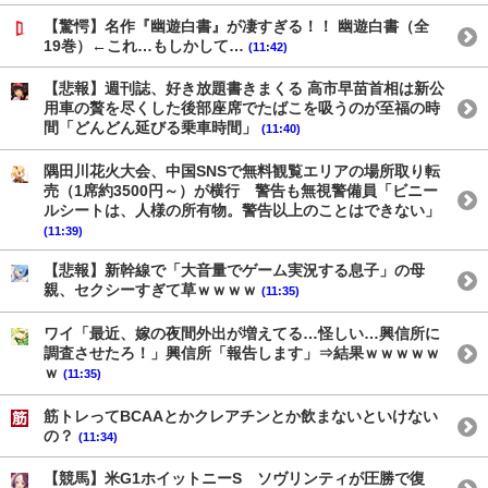
【驚愕】名作『幽遊白書』が凄すぎる！！ 幽遊白書（全
19巻）←これ…もしかして…
(11:42)
【悲報】週刊誌、好き放題書きまくる 高市早苗首相は新公
用車の贅を尽くした後部座席でたばこを吸うのが至福の時
間「どんどん延びる乗車時間」
(11:40)
隅田川花火大会、中国SNSで無料観覧エリアの場所取り転
売（1席約3500円～）が横行 警告も無視警備員「ビニー
ルシートは、人様の所有物。警告以上のことはできない」
(11:39)
【悲報】新幹線で「大音量でゲーム実況する息子」の母
親、セクシーすぎて草ｗｗｗｗ
(11:35)
ワイ「最近、嫁の夜間外出が増えてる…怪しい…興信所に
調査させたろ！」興信所「報告します」⇒結果ｗｗｗｗｗ
ｗ
(11:35)
筋トレってBCAAとかクレアチンとか飲まないといけない
の？
(11:34)
【競馬】米G1ホイットニーS ソヴリンティが圧勝で復