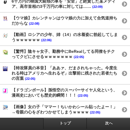
6千万円の韓国大統領の車を「安全」と絶賛した某メディ
ア、高市首相の3千万円の車に対しては……
(22:09)
【ウマ娘】カレンチャンはウマ娘の力に加えて合気道持ち
だからな
(22:08)
【動画】ロシアの少年、姉（14）の水着姿に勃起してしま
うｗｗｗｗｗｗ
(22:06)
【驚愕】陰キャ女子、勤務中にBeRealしてる同僚をチク
ってクビにさせるｗｗｗｗｗｗｗ
(22:05)
【特攻隊員の本音】「ああァ、だまされちゃった。今度生
れる時はアメリカへ生れるぞ」出撃前に残された若者たち
の言葉
(22:05)
【ドラゴンボール】孫悟空のスーパーサイヤ人化という、
漫画史においても歴史的瞬間！！！
(22:05)
【画像】女の子「ママー！ちいかわシール貼ったよー！」
→母親の心をざわつかせてしまうｗｗｗｗ
(22:05)
トップ
次へ