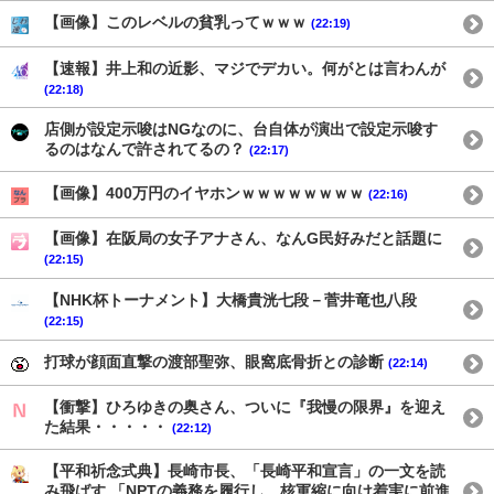
【画像】このレベルの貧乳ってｗｗｗ
(22:19)
【速報】井上和の近影、マジでデカい。何がとは言わんが
(22:18)
店側が設定示唆はNGなのに、台自体が演出で設定示唆す
るのはなんで許されてるの？
(22:17)
【画像】400万円のイヤホンｗｗｗｗｗｗｗｗ
(22:16)
【画像】在阪局の女子アナさん、なんG民好みだと話題に
(22:15)
【NHK杯トーナメント】大橋貴洸七段－菅井竜也八段
(22:15)
打球が顔面直撃の渡部聖弥、眼窩底骨折との診断
(22:14)
【衝撃】ひろゆきの奥さん、ついに『我慢の限界』を迎え
た結果・・・・・
(22:12)
【平和祈念式典】長崎市長、「長崎平和宣言」の一文を読
み飛ばす 「NPTの義務を履行し、核軍縮に向け着実に前進