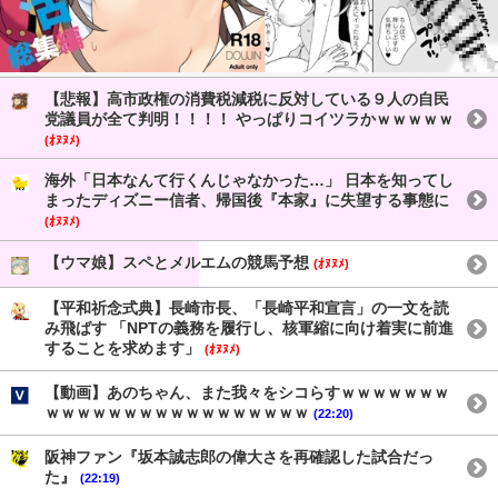
【悲報】高市政権の消費税減税に反対している９人の自民
党議員が全て判明！！！！ やっぱりコイツラかｗｗｗｗｗ
(ｵﾇﾇﾒ)
海外「日本なんて行くんじゃなかった…」 日本を知ってし
まったディズニー信者、帰国後『本家』に失望する事態に
(ｵﾇﾇﾒ)
【ウマ娘】スペとメルエムの競馬予想
(ｵﾇﾇﾒ)
【平和祈念式典】長崎市長、「長崎平和宣言」の一文を読
み飛ばす 「NPTの義務を履行し、核軍縮に向け着実に前進
することを求めます」
(ｵﾇﾇﾒ)
【動画】あのちゃん、また我々をシコらすｗｗｗｗｗｗｗ
ｗｗｗｗｗｗｗｗｗｗｗｗｗｗｗｗｗ
(22:20)
阪神ファン『坂本誠志郎の偉大さを再確認した試合だっ
た』
(22:19)