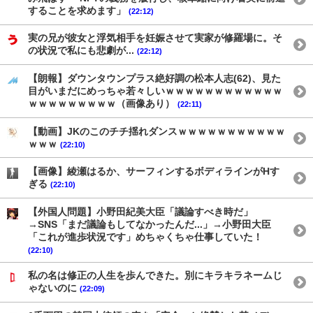
することを求めます」
(22:12)
実の兄が彼女と浮気相手を妊娠させて実家が修羅場に。そ
の状況で私にも悲劇が...
(22:12)
【朗報】ダウンタウンプラス絶好調の松本人志(62)、見た
目がいまだにめっちゃ若々しいｗｗｗｗｗｗｗｗｗｗｗｗ
ｗｗｗｗｗｗｗｗｗ（画像あり）
(22:11)
【動画】JKのこのチチ揺れダンスｗｗｗｗｗｗｗｗｗｗｗ
ｗｗｗ
(22:10)
【画像】綾瀬はるか、サーフィンするボディラインがHす
ぎる
(22:10)
【外国人問題】小野田紀美大臣「議論すべき時だ」
→SNS「まだ議論もしてなかったんだ...」→小野田大臣
「これが進歩状況です」めちゃくちゃ仕事していた！
(22:10)
私の名は修正の人生を歩んできた。別にキラキラネームじ
ゃないのに
(22:09)