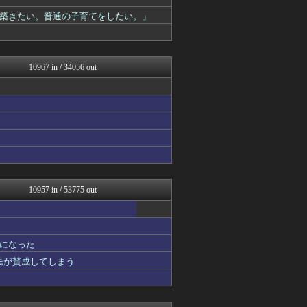
コノユビニュース｜みんなの...
トレンドの通り道
築きたい。普通の子育てをしたい。」
ぶる速-VIP
修羅場ライフ速報
アニゲー速報
げぇ速
10967 in / 34056 out
女子アナお宝画像速報－5c...
わんこーる速報！
不思議.net - 5ch...
おたくみくす 声優まとめ
AKB48タイムズ（AKB...
watch＠２ちゃんねる
Zチャンネル＠VIP
いたしん！
修羅の華-家庭・生活まとめ
【サッカー まとめ】サカラ...
10957 in / 53775 out
なんJ PRIDE
痛いニュース(ﾉ∀`)
資格ちゃんねる
BIPブログ
になった
オレ的ゲーム速報＠刃
国民が賛成してしまう
常識的に考えた
乃木通 乃木坂46櫻坂46...
オーバージョイド！
アルファルファモザイク＠ネ...