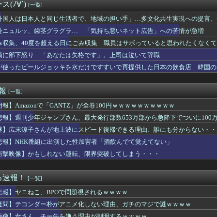
付けたら、初対面では必ず女の子だと思われる。同じ名前でも避けら...
(ﾉ∀`)
[一覧]
ロック、なんJ民登場ｗｗｗｗｗ
に発砲した警官の行動について「死刑にならない犯罪を警察官が死刑...
外国人は日本人と同じ生活者で、地域の担い手」…多文化共生実現への提言、
ヤン、MLB初登板で大ジャンプｗｗｗｗ
栓ニュルッ、歯茎グラグラ… 「気持ち悪いネット広告」への苦情が急増
I化で中間層が失業して介護とか運送の仕事するしか無くなるぞ！」...
み収集、40度を超える日にごみ収集 職員はサボっていると思われたくなく
前のハム戦(5月22日)からとんでもないペースで勝ち始める
RU視聴者が選ぶ二郎系ランキング2026が発表されるｗｗｗ
摘に部下怒り 「あなたは失格です」。上司は泣いて辞職
永昇太、好調の秘訣はスマホ画面だとイマナガ節を炸裂「NPBでは...
が使ったビールジョッキを水だけですすいで再提供した日本の飲食店…韓国の
監されている韓国人急増、1,325人（詐偽が4分の1） 日本に...
女子大生専門店やで～」ワイ「うひょ～」→wwww
、チー牛を嫌う理由が判明するｗｗｗｗ
速報
[一覧]
登板 104.0回 10勝(パ1位)3敗 防御率2.2...
朗報】Amazonで「GANTZ」が全巻100円ｗｗｗｗｗｗｗｗｗｗ
と岡本姫奈ちゃん、暴れ犬だったｗ【乃木坂46】
藤被告、懲役7年を求刑される
悲報】週刊少年ジャンプさん、最大発行部数653万部から急降下でついに100
太さん、一般人のツイートに反撃開始ｗｗｗｗｗｗｗｗｗｗｗｗｗ
謎】広末涼子さんが地上波にスピード復帰できる理由、誰にも分からない・・
当に美味しかったのよ」私「お取り寄せしたの？」→返ってきた答え...
真似したからだろ 〜 【なぜ韓国にはキム姓が多いのか】 韓国の...
悲報】NHK番組に出演した性加害者「酒飲んでて覚えてない」
ード入らないスマホあるらしいね。じゃあデータ管理どうしてるの...
衝撃映像】かもしれない運転、限界突破してしまう・・・
ースファン、大谷翔平にブチギレてしまう！！！！！！
結婚が破談に。だが彼氏は「2000万の土地」を購入。こじれた二...
策として18時から4試合深夜までやれば涼しいまま試合出来るじゃ...
る速報！
[一覧]
気マンガグッズを“大量注文しキャンセル”繰り返したか 女逮捕 ...
悲報】ヤニねこ、BPOで問題視されるｗｗｗｗ
ジャンプさん、最大発行部数653万部から急降下でついに100万...
元首相､円安を阻止するために日米の通貨当局が実施した為替介入は...
疑問】テコンダー朴がアニメ化しない理由、ガチのマジで謎ｗｗｗｗ
政党の党員から銀行口座を作る権利を剥奪、そのせいで皮肉すぎる展...
画像】女さん、チー牛を嫌う理由が判明するｗｗｗｗ