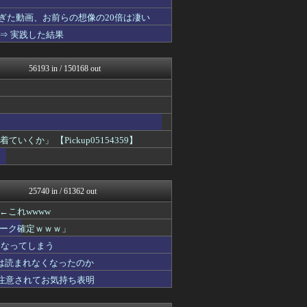
海外トークログ
ぎた動画、お前らの想像の20倍は凄い
不思議.net - 5ch...
⇒ 実践した結果
2次元に捉われない
わんこーる速報！
アニチャット
56193 in / 150168 out
GUNDAM.LOG｜ガン...
痛いニュース(ﾉ∀`)
PCパーツまとめ
資格ちゃんねる
凹凸ちゃんねる 発達障害・...
哲学ニュースnwk
」 【Pickup05154359】
VTuberNews
マジキチ速報
アルファルファモザイク＠ネ...
ああ言えばForYou
25740 in / 61362 out
明日は何を食べようか
乃木通 乃木坂46櫻坂46...
これwwww
みそパンNEWS
ーク確定ｗｗｗ」
オレ的ゲーム速報＠刃
すまいる(^-^)ぶろぐ
になってしまう
けおけお速報
は読まれなくなったのか
ニチカン！
重注意されてお気持ち表明
お～い！お宝
カンダタ速報
乃木坂46まとめ 乃木りん...