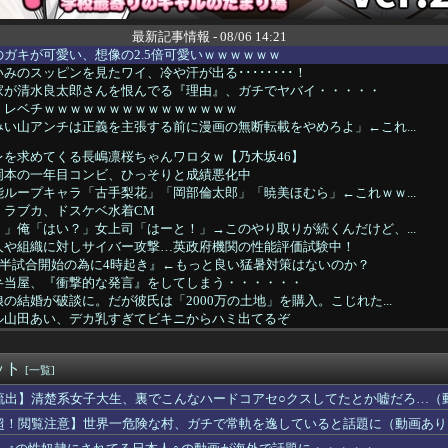
最新記事情報 - 08/06 14:21
ガキが可愛い、想像の2.5倍可愛いｗｗｗｗｗｗ
みのスッピンを見たワイ、冷や汗が出る････････！
家が清水良太郎さんを恨んでる『理由』、ガチでヤバイ・・・・・
、レベチｗｗｗｗｗｗｗｗｗｗｗｗｗｗｗ
い山アンチは正義を主張する前に漫画の無断転載をやめろよ」←これ...
レを求めてくる長嶋凛桜ちゃんワロタｗ【乃木坂46】
岡本の一年目コンビ、ひっそりと成績悪化中
ループキャラ「古手梨花」「岡部倫太郎」「暁美ほむら」←これｗｗ...
】ラブカ、ドスケベ水着CM
」俺「はい？」女上司「はーと！」→このやり取りが続くんだけど、...
個人や組織に対しサイバー攻撃…英政府機関の性能評価試験中！
時半試合開始の為に4時起き』←もっと良い猛暑対策はないのか？
弁当屋、『衝撃的な発言』をしてしまう・・・・・・
の結婚が破談に。だが彼氏は「2000万の土地」を購入。こじれた...
ル山田あい、デカ乳すぎてビキニからハミ出てるぞ
露寺蜜璃AIコスプレイヤーが生み出された結果ｗｗｗwｗｗｗｗｗ...
ケ斉藤の被害女性「バウムクーヘン売ったりTikTokライブして...
ット
被災地に届けよう!」とか言い出した吹奏楽部の顧問、だが泊まる場...
[一覧]
ローズ月別勝率、限界突破ｗｗｗｗｗｗｗｗｗｗｗｗｗｗｗｗｗｗｗ...
流出】清楚系女子大生、裏でこんなハードコアセ○クスしてたとか嘘だろ…（
風13号、迷走・・・
超！閲覧注意】世界一危険な村、ガチで常軌を逸していると話題に（動画あり
イクがヤバすぎるｗｗｗｗｗ
女優さんで100万回抜いてるｗｗｗｗｗｗｗ