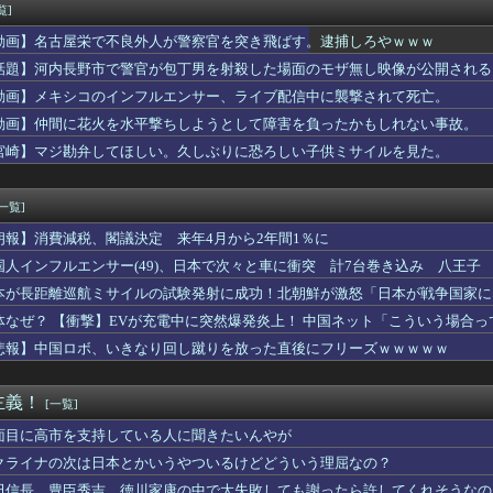
】【画像】みーおっみおみおって笑いそうな顔してる【蓮ノ空】
覧]
にヒグマに襲われない「最強の家」、凄すぎるｗｗｗｗこれは…ヤバ...
動画】名古屋栄で不良外人が警察官を突き飛ばす。逮捕しろやｗｗｗ
早川の回跨ぎ』になるとは思わなかったな
万紫千紅』、ついにキャラ成長率がゲーム内で見れるようになる
話題】河内長野市で警官が包丁男を射殺した場面のモザ無し映像が公開される
ラックはサービスエリア利用有料化すればサボらず走るし流問題解決...
動画】メキシコのインフルエンサー、ライブ配信中に襲撃されて死亡。
5階建てマンションから37歳男性が転落して死亡 窓ガラスの清掃...
動画】仲間に花火を水平撃ちしようとして障害を負ったかもしれない事故。
マジでいらん！」毎日子供の接待と実質『親の宿題』で限界突破した...
チューバーさん「セブンのはちみつパン買えなかったぺこ〜」←なぜ...
宮崎】マジ勘弁してほしい。久しぶりに恐ろしい子供ミサイルを見た。
痛で朦朧としながら病院行ったら、受付嬢が「予約のない人は診ませ...
女子「これでEのだ！！」ﾇｷﾞﾇｷﾞ
[一覧]
朗報】消費減税、閣議決定 来年4月から2年間1％に
国人インフルエンサー(49)、日本で次々と車に衝突 計7台巻き込み 八王子
本が長距離巡航ミサイルの試験発射に成功！北朝鮮が激怒「日本が戦争国家に
ず後悔させる」
体なぜ？ 【衝撃】EVが充電中に突然爆発炎上！ 中国ネット「こういう場合
悲報】中国ロボ、いきなり回し蹴りを放った直後にフリーズｗｗｗｗｗ
主義！
[一覧]
面目に高市を支持している人に聞きたいんやが
クライナの次は日本とかいうやついるけどどういう理屈なの？
田信長、豊臣秀吉、徳川家康の中で大失敗しても謝ったら許してくれそうなの