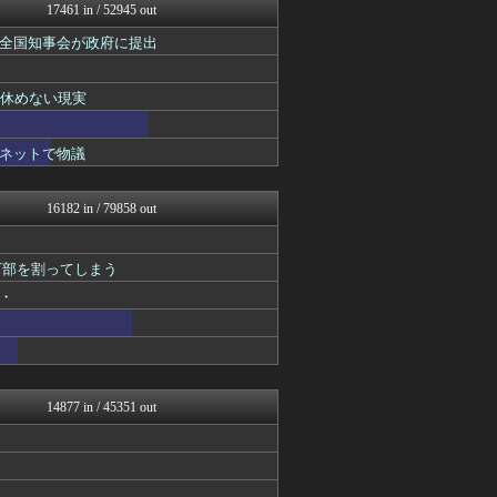
修羅場ハザード -復讐・D...
17461 in / 52945 out
漫画まとめ速報
全国知事会が政府に提出
日本第一！ニュース録
やみ速@なんJ西武まとめ
まとめたニュース
て休めない現実
鷹速@ホークスまとめブログ
ぶる速-VIP
マニア・オブ・フットボール...
ネットで物議
もえるあじあ(･∀･)
バズッター速報
わんこーる速報！
16182 in / 79858 out
なんじぇいスタジアム＠なん...
坂道情報通～乃木坂46まと...
ゴールデンタイムズ
万部を割ってしまう
なんJ PRIDE
・
鬼女の宅配便 - 修羅場・...
反日愚国 恨寓瘻
かせまと！
NEWSまとめもりー｜2c...
浮気ちゃんねる
なんじぇいスタジアム＠なん...
14877 in / 45351 out
ラビット速報
VIPPER速報
おーるじゃんる
U-1 NEWS.