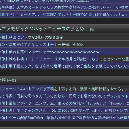
人♂の性奴隷にされてる日本人♀の動画が海外で話題に・・・・・
本が密かに韓国からパクっているものがこちら…」→「これは言い訳...
ガチ映像】大学のヌードデッサンの授業で高額モデルに依頼したら○○○が凄す
暴行の罪、元ジャンポケ斉藤被告に懲役7年求刑⇒！
浴着エルフ玄関に飾ろうと思うんやが
閲覧注意】世界一のアホ「地雷踏んでもさ！一瞬で足引けば問題なくね？ｗ」
、BPOで問題視されるｗｗｗｗ
の彼女、エロい衣装を着てしまうｗｗｗ
ルファモザイク＠ネットニュースのまとめ
[一覧]
リーオーショック」から8年！何が凄かったの？
と同じ生活者で、地域の担い手」…多文化共生実現への提言、全国知...
朗報】秋田にアラブが2兆円の投資決定
プレイングゲームにありがちな事
コンビニ馬鹿にすんなよ」のオーナー夫婦、不起訴
核三原則を今後も堅持していくの表現削除WWWWWWWWWWWW...
ェ素子の首ネッククーラー』使ったことあるか？
画像】仙台育英のマネージャーwwwwwwwwwwwwwwwwwww
ストアで大量注文→キャンセルを繰り返した32歳女を逮捕 238...
画像】椎名林檎（38）「チュートリアル徳井と対談か…ちょっとセクシーな服着ていくか
あす、遊戯王で今月もダイヤ到達！『先生もう笑うしかなくなっとり...
物議】甲子園ムック、なぜ今まで選手ではなく女子生徒を表紙にしていたのか
メイデンのアニメなんて知らない」8割
アラブが2兆円の投資決定
平均読者44歳)「第三世界でさぁ！悪魔がいてさぁ！世界を創った...
速報
[一覧]
堂」で知られる（株）太子堂（千代田区）が破産開始
いくらなんでもふくらみがデカいって・・・
川ジョージ「みい山アンチは正義を主張する前に漫画の無断転載をやめろよ」←
と水を交互に飲まないと倒れるグラス」発売 適正飲酒を施す
ろう作家「円安で高市さん叩いてた奴ら、円高でも褒めないのでポジショント
内で「独裁だ」と批判され始める
年。介護するつもりでウトメと同居してたのに「早く出て行け」とコ...
画像】最新ファイヤーエンブレム、主人公の性別が「Type-A」と「Type-B」
ィチョーク。食うところが全然ねえ…！
画像】週刊少年ジャンプさん ついに100万部を割ってしまう。何故ジャンプ
掲示板「大谷、軽く当てただけなのに」
画像】ゲーム配信YouTuber、家賃8万円の部屋で深夜配信→管理会社から厳
さん(25)、下着姿であたシコが止まらない
軍の開発力→ガンダム、ガンキャノン、ガンタンク、ジム、ボール
の最新グラビア、ノースリーブが大変なことになってるって...