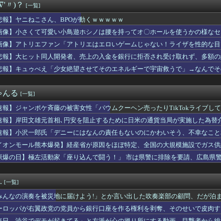
∇'〃)？
[一覧]
3】バニングってスパロボだと普通に生きてるよね？
航輝(ロ)、お前らの想像の8倍くらい打ちまくってるWWWWWW...
悲報】ヤニねこさん、BPOが動くｗｗｗｗｗ
家「イオンモール熊本の爆心地に…喫煙所と自販機」警察・消防「」...
画像】小さくて可愛い小鳥遊ホシノは腰を持ってオ〇ホールを使うかの様なセ
を買ったら注文した具が入っていなかった。尋常でなくムカついたの...
乃木坂46賀喜遥香、美脚グラビアが可愛すぎるwwwwwwかっき...
画像】アトリエファン「アトリエはエロいゲームじゃない！ライザを性的な目
さん、BPOが動くｗｗｗｗｗ
悲報】大ヒット同人開発者、売上の入金を銀行に拒否され受け取れず、多額の
「違和感」があるから認めない？３０年続くモスクの祭りに異変 元...
悲報】キュゥべえ「少女絶望させてそのエネルギーで宇宙救うで」→なんでそ
ん、冨安健洋のパレス移籍にめっちゃ焦るｗｗｗｗｗｗ
ｗｗ
nで「GANTZ」が全巻100円ｗｗｗｗｗｗｗｗｗｗ
「ドコモの銀行」に変わってうんざりしてるやつw w w
ゃんる
[一覧]
ホロドリ初イベント終了！！！ランキング各帯の空気感はこんな感じ
、神社で目撃されるｗｗｗｗｗｗｗｗｗｗｗ
速報】ジャンポケ斉藤の被害女性「バウムクーヘン売ったりTikTokライブし
「ドコモの銀行」に変わってうんざりしてるやつw w w
速報】岸田文雄元首相､円安を阻止するために日米の通貨当局が実施した為替介
ダー朴がアニメ化しない理由、ガチのマジで謎ｗｗｗｗ
い山アンチは正義を主張する前に漫画の無断転載をやめろよ」←これ...
速報】小沢一郎氏「デニーにはなんの責任もないのにかわいそう、不幸なこと
リリィも顔の上半分無かったけど、これって何かの伏線だったりする...
イオンモール熊本爆発】経産省が原因をほぼ特定、全国の大規模施設でガス供
ン・ブルックス、PHXと3年7300万ドルで契約延長
・・・
原爆の日】極左活動家「座り込んで闘う！」 市は県警に排除を要請、広島県
のラ・ムー､やっぱり安い！
で全員排除
やが まだイケるか？言うてそこまで深刻な状況ちゃうよな？
れたコトメが義実家に戻ってきた。私「相手の人ヒドいですね！」コ...
.
[一覧]
争に突入するための戦争式典だ」 パヨクが広島の平和記念式典に反...
子大生、裏でこんなハードコアセ○クスしてたとか嘘だろ…（動画あ...
みんなの演奏を被災地に届けよう!」とか言い出した吹奏楽部の顧問、だが泊
00円出すね」彼「はい、お釣り」→受け取った金額を見て、デート...
……
ーロッパが右翼政党の党員から銀行口座を作る権利を剥奪、そのせいで皮肉す
できた彼女と付き合って2週間で別れた。初デートで冷めるシーンが...
毎日、渋谷でデモが起きてる」と左派が心の拠り所にする動画、目撃者から総