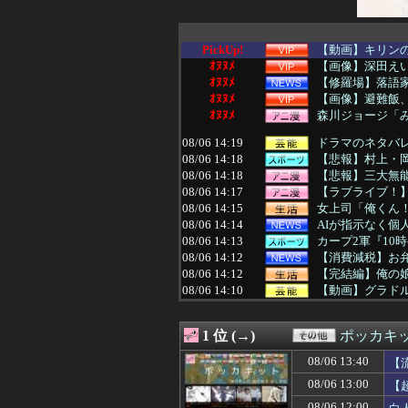
PickUp!
【動画】キリンの
ｵﾇﾇﾒ
【画像】深田えい
ｵﾇﾇﾒ
【修羅場】落語
ｵﾇﾇﾒ
【画像】避難飯
ｵﾇﾇﾒ
森川ジョージ「み
08/06 14:19
ドラマのネタバ
08/06 14:18
【悲報】村上・
08/06 14:18
【悲報】三大無能
08/06 14:17
【ラブライブ！
08/06 14:15
女上司「俺くん！
08/06 14:14
AIが指示なく
08/06 14:13
カープ2軍『10
08/06 14:12
【消費減税】お
08/06 14:12
【完結編】俺の娘
08/06 14:10
【動画】グラド
08/06 14:10
【画像】爆乳の甘
08/06 14:10
【速報】ジャンポ
1 位 (→)
ポッカキ
08/06 14:09
「みんなの演奏を
08/06 14:09
東京ヤクルトスワ
08/06 13:40
【
08/06 14:07
【ニュース】 台
08/06 13:00
【
08/06 14:06
【画像】夏のバ
08/06 14:05
【画像】この∧∨
08/06 12:00