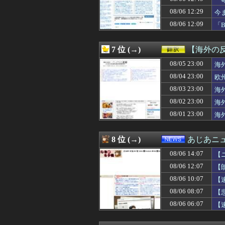
08/06 13:38
海外「この男は
08/06 13:38
【悲報】蓮舫さん
08/06 12:29
今
08/06 13:36
【悲報】TBS、
08/06 12:09
「
08/06 13:35
公園遊びの菓子交
落
08/06 13:35
【悲報】中年お
08/06 13:34
【画像】村重杏奈さ
7 位 (→)
【海外の
08/06 13:33
【朗報】秋田に
08/06 13:33
08/05 23:00
【ｼｺ画像】陽キ
海
08/06 13:33
紹介された女の子(
08/04 23:00
欧
08/06 13:32
【FGO】金時
08/03 23:00
海
08/06 13:32
【中日】７月の金丸
08/06 13:31
【画像】板野友美
08/02 23:00
海
08/06 13:31
【悲報】MAJO
08/01 23:00
海
08/06 13:31
角栓ニュルッ、
08/06 13:31
村上宗隆がグリー
08/06 13:31
嫁をもう1回惚
8 位 (→)
あじあニ
08/06 13:31
【悲報】日本、永
08/06 14:07
08/06 13:31
【ウマ娘】なんと
【
08/06 13:30
パチンコ屋の経営
08/06 12:07
【
08/06 13:30
究極の8bit新作
08/06 10:07
【
08/06 13:30
◆Ｊリーグ◆FC
08/06 13:30
「コンビニ馬鹿
08/06 08:07
【
08/06 13:30
益田250セーブ
08/06 06:07
【
08/06 13:30
サンドパンとか
08/06 13:30
ゲーフリ「Beast 