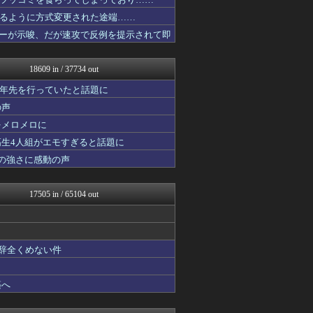
海外のお前ら 海外の反応
政経ワロスまとめニュース♪
るように方式変更された途端……
ガジェット2ch
イターが示唆、だが速攻で反例を提示されて即
子育てちゃんねる
不思議.net - 5ch...
アナ速‐女子アナ画像速報
18609 in / 37734 out
かせまと！
えっ!?またここのサイト?
十年先を行っていたと話題に
いたしん！
の声
FGOまとめ速報
をメロメロに
なんじぇいスタジアム＠なん...
BIPブログ
高生4人組がエモすぎると話題に
なんJ PRIDE
の強さに感動の声
痛いニュース(ﾉ∀`)
海外の反応スポーツ
気団談
17505 in / 65104 out
おうまがタイムズ
ウマ娘まとめ速報うまろぐ
パチンコ・パチスロ.com
PlaySphere | ...
も辞全くめない件
WorldFootball...
アルファルファモザイク＠ネ...
日刊やきう速報
築へ
アルセウス速報＠ポケモンま...
Y速報