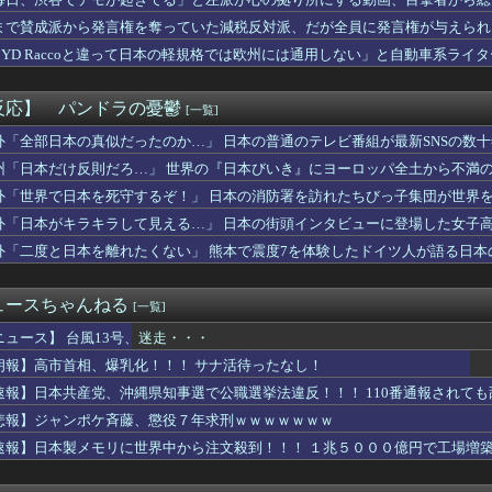
最高だ」今永昇太が明かした好調の原因に海外大騒ぎ！（海外の反応）
、官邸の被災地訪問広報動画に「ありえない！作成費用は、あなたの...
まで賛成派から発言権を奪っていた減税反対派、だが全員に発言権が与えられ
番組でAI生成絵を使用してしまう
BYD Raccoと違って日本の軽規格では欧州には通用しない」と自動車系ラ
換が嫌だ。大人数だと菓子食べ放題みたいになっちゃって身体にも歯...
ち二コマ状態に……
じさん「お腹だけぽっこり」になる原因、ガチで判明するｗｗｗｗ
ん(30)のお胸がコチラwwwwwwwwwwww
反応】 パンドラの憂鬱
[一覧]
アラブが2兆円の投資決定
ャ女さん「めっちゃ胸ジロジロ見てんじゃん♡」→このお◯ぱいだっ...
外「全部日本の真似だったのか…」 日本の普通のテレビ番組が最新SNSの数
33)とのLINE、順調すぎるww
州「日本だけ反則だろ…」 世界の『日本びいき』にヨーロッパ全土から不満
といい勝負。クーフーリン・オルタ強化みんなの反応まとめ
外「世界で日本を死守するぞ！」 日本の消防署を訪れたちびっ子集団が世界
夢斗の成績 4登板 0勝3敗 防御率2.77 被本塁打4 奪...
(32)さん、想像以上にデカい乳をしてしまうwww
外「日本がキラキラして見える…」 日本の街頭インタビューに登場した女子
R2ndの佐藤寿也の息子、姑息すぎてしまい炎上
外「二度と日本を離れたくない」 熊本で震度7を体験したドイツ人が語る日本
歯茎グラグラ… 「気持ち悪いネット広告」への苦情が急増
ンモンスター内部にサインを残す様子にMLBファン騒然！←「歴史...
れさすにはどうしたらいい？
ュースちゃんねる
[一覧]
住資格許可の条件を爆上げｗｗｗ 外国人さん「もう日本ええわ・・...
かなれーーーッ(極道入稿)
ニュース】 台風13号、迷走・・・
なんてそんな難しくなくね？近隣店舗よりちょっと多めに出してお...
朗報】高市首相、爆乳化！！！ サナ活待ったなし！
シューティングゲーム 『超翼戦騎エスティーク』8/6本日リリ...
速報】日本共産党、沖縄県知事選で公職選挙法違反！！！ 110番通報されて
東京、東京ダービーで長友佑都”来場”を発表！引退も退団も発表し...
にすんなよ」のオーナー夫婦、不起訴
悲報】ジャンポケ斉藤、懲役７年求刑ｗｗｗｗｗｗｗ
で名球会入り ←これさぁ、先発リリーフの両方で活躍して199勝...
速報】日本製メモリに世界中から注文殺到！！！ １兆５０００億円で工場増
いう可愛さとかっこよさを兼ね備えたやつ
of Reincarnationは皆様からのご意見を真摯...