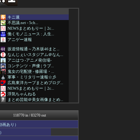
キニ速
不思議.net - 5ch...
NEWSまとめもりー｜2c...
働くモノニュース : 人生...
アニゲー速報
坂道情報通～乃木坂46まと...
なんじぇいスタジアム＠なん...
アニはつ -アニメ発信場-
コンテンツ・声優 | ラブ...
鬼女の宅配便 - 修羅場・...
軍事・ミリタリー速報☆彡
広島東洋カープまとめブログ...
NEWSまとめもりー｜2c...
浮気ちゃんねる
まとめ芸能＠美女画像まとめ...
なんJミュージアム
おーるじゃんる
118770 in / 83270 out
U-1 NEWS.
なんじぇいスタジアム＠なん...
動画あり）
あじあニュースちゃんねる
）
まにゅそく 2chまとめニ...
女子アナお宝画像速報－5c...