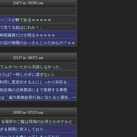
23471 in / 93395 out
ガンダムブログ（情報戦仕様...
なんじぇいスタジアム＠なん...
ラビット速報
ッ〇スが解であるｗｗｗｗｗ
素敵な鬼女様
もきゅ速(*´ω`*)人(...
で見てる奴はにわか！」
ぴこ速(〃'∇'〃)？
納税義務だけが残るｗｗｗｗｗ
国難にあってもの申す！！
の辺の無職のおっさんじゃだめなの？ｗｗ
【サッカー まとめ】サカラ...
VIPPER速報
思考ちゃんねる
22157 in / 86371 out
ホロちゃんねる
なんJ PRIDE
ててムカついたから示談しなかった」
V速ニュップ
入は｢一時しのぎに過ぎない｣
わんこーる速報！
利用し悪宣伝する人にしっかり対応を」
アニゲー速報
まどドラまとめ速報 魔法少...
給設備の点検要請にまで発展する事態
バスケまとめ・COM
警は「威力業務妨害行為に当たると通告」一
理想ちゃんねる
なんじぇいスタジアム＠なん...
修羅ママ速報
19595 in / 97213 out
にゅーすアルー！
ポッカキット
まる場所やご飯は現地のお寺とかホテルと
鬼女はみた -修羅場・恋愛...
ぎる展開に突入しており……
おうち速報
ツッコミを食らってしまっており……