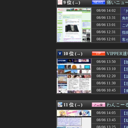
08/06 13:29
息子に『葵』と名
9 位 (→)
痛いニュース
08/06 13:29
【画像】ブルー
08/06 14:02
08/06 13:29
玉川徹氏、包丁男
「
08/06 13:28
【動画】元西武
08/06 13:31
角
08/06 13:28
世間「大変だ！A
08/06 13:01
ご
08/06 13:27
ホークス、交流戦
08/06 13:27
【画像】SUSU
08/06 12:31
指
08/06 13:27
【海外の反応】今
08/06 12:01
客
08/06 13:26
海外の刑務所に収
08/06 13:25
【驚愕】風俗店「
08/06 13:25
【画像】女さん
10 位 (→)
VIPPER
08/06 13:22
エスピノーザ(オ) 16
08/06 13:50
【
08/06 13:19
池田瑛紗ちゃん
08/06 13:18
元ジャンポケ斉
08/06 13:10
【
08/06 13:16
【悲報】山里亮
08/06 12:20
【
08/06 13:15
母「ルタオって本
08/06 13:15
08/06 11:30
白丁が両班の姓を
【
08/06 13:14
micro sdカ
08/06 10:45
【
08/06 13:12
【悲報】ドジャ
08/06 13:12
【後編】俺の娘の
08/06 13:11
高校野球の暑さ対
11 位 (→)
わんこー
08/06 13:11
少年ジャンプの人
08/06 14:05
【
08/06 13:10
【悲報】週刊少年
08/06 13:10
【速報】岸田文雄
08/06 13:45
【
08/06 13:10
ヨーロッパが右翼
08/06 13:25
【