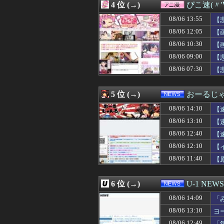
4 位 (→)
ぴこ速(〃'
08/06 13:58
【ガンダム008
08/06 13:58
【育成成功】山口
08/06 13:55
【
08/06 13:58
【熊本地震】専門
08/06 12:05
【
08/06 13:57
コンビニのおでん
08/06 10:30
08/06 13:55
【水着画像あり】
【
08/06 13:55
【悲報】ヤニねこ
08/06 09:00
【
08/06 13:55
公園で集団礼拝は
08/06 07:30
【
08/06 13:50
【悲報】韓国さ
ｗ
08/06 13:50
【朗報】Amazo
08/06 13:50
「住信SBI」が
5 位 (→)
おーるじ
08/06 13:49
【ホロライブ】
08/06 13:46
元 櫻井翔さん
08/06 14:10
【
08/06 13:45
「住信SBI」が
08/06 13:10
【
08/06 13:45
【疑問】テコン
08/06 12:40
08/06 13:45
森川ジョージ「み
【
08/06 13:43
【まどマギ】ほむ
08/06 12:10
【
08/06 13:41
【NBA】ディロ
に
08/06 11:40
【
08/06 13:41
【朗報】俺たち
瞬
08/06 13:41
西武ファンなん
08/06 13:40
婚約者にウワキさ
6 位 (→)
U-1 NEWS
08/06 13:40
「中国への侵略戦
08/06 13:40
【流出】清楚系女
08/06 14:09
「
08/06 13:39
私「映画代、50
か
08/06 13:10
ヨ
08/06 13:39
30過ぎて初めて
08/06 12:49
「