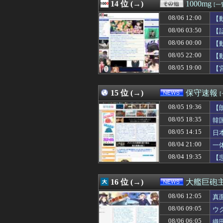
08/06 13:00
14 位 (→)
【ラブライブ！
1000mg
[一
08/06 13:00
【衝撃画像】絶対
08/06 12:00
【
08/06 13:00
まさか敗因が『
08/06 13:00
08/06 03:50
【朗報】『FE
【
08/06 13:00
【有能】政府「ト
08/06 00:00
【
08/06 13:00
【滋賀】大津の1
08/05 22:00
【
08/06 13:00
【悲報】「夏休み
08/06 13:00
【は？】超人気V
08/05 19:00
【
08/06 13:00
40度近い熱と頭
08/06 13:00
【画像】隠れ巨乳
15 位 (→)
保守速報
08/05 19:36
【
08/05 18:35
韓
08/05 14:15
日
必
08/04 21:00
一
08/04 19:35
【
16 位 (→)
大艦巨砲
08/06 12:05
真
08/06 09:05
ウ
08/06 06:05
織