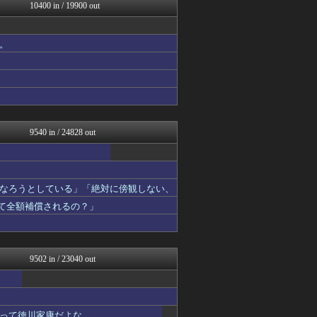
コンテンツ・声優 | ラブ...
10400 in / 19900 out
デジタルニューススレッド
阪神タイガースちゃんねる
ゆるゲーマー遅報
。
投資ちゃんねる
常識的に考えた
修羅場まとめ速報
ゲーム実況者速報＠YouT...
かぞくちゃんねる
なんJミュージアム
9540 in / 24828 out
なろうとしている」「絶対に傍観しない、
って全額補償されるの？」
9502 in / 23040 out
って徳川家康だよな