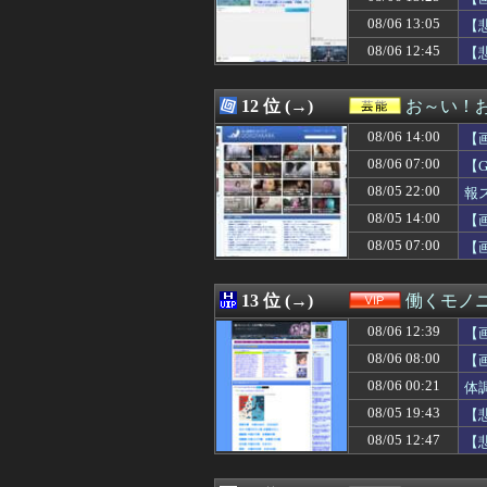
08/06 13:09
【動画】かもし
08/06 13:05
08/06 13:09
【一条莉々華：
【
08/06 13:09
【画像】外国人が
08/06 12:45
【
08/06 13:06
夫を亡くした1週
08/06 13:06
なろう作家「円安
08/06 13:05
いうほど『ドラ
12 位 (→)
お～い！
08/06 13:05
【画像】姫野美
08/06 14:00
【
08/06 13:05
【悲報】障害のあ
08/06 13:05
【画像】“ルフィ
08/06 07:00
【
08/06 13:04
異世界おじさん
08/05 22:00
報
08/06 13:04
【朗報】「新宿か
08/05 14:00
08/06 13:03
【悲報】日本車の
【
08/06 13:03
《必見》男の趣味
08/05 07:00
【
08/06 13:03
ワイ「どう見ても
08/06 13:03
夫にそっくりの顔
08/06 13:03
サッカーのシュー
13 位 (→)
働くモノニ
08/06 13:01
日本政府「犯罪者
08/06 12:39
【
08/06 13:01
ごみ収集、40度
08/06 13:01
【朗報】秋田に
08/06 08:00
【
08/06 13:01
【画像】JKにフ
08/06 00:21
体
08/06 13:00
【悲報】週刊少
08/05 19:43
【
08/06 13:00
若者〈転勤本気で
08/06 13:00
五百城茉央さん
08/05 12:47
【
08/06 13:00
ウワキの復讐、そ
08/06 13:00
【画像】仙台育英の