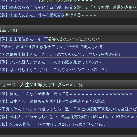
れない運転、限界突破
限界飯】夏色の生命、誕生の瞬間！甘々なホットケーキ
悲報】障害のある子供を育てる母親、限界を迎える「もう無理。普通の家庭を
絶対に食べられない日本料理第1位wwwwwwwww
悲報】中国人女さん、日本の警察官を暴行するｗｗｗｗ
間後、義父から資産一覧を送るよう求められた。数日後には葬儀費用...
で高市さん叩いてた奴ら、円高でも褒めないのでポジショントーク確...
クエ6』の序盤で頑張ってせいれいのよろい買うか？
お宝
[一覧]
南アナ、胸元ガッツリ衣装でエ○チなYCを堂々披露ｗｗｗｗｗ
画像】影山優佳さん(25)、下着姿であたシコが止まらない
る子供を育てる母親、限界を迎える「もう無理。普通の家庭を築きた...
”強盗事件、幹部の男に懲役20年の有罪判決確定！！！
GIF動画】宮城の可愛すぎるチアさん、甲子園で発見される
←こいつに2期がない理由・・・
ステの気象予報士さん、こういうのでいいんだよっていう横乳の張り
ら推し活ゾーンへ」バスタ新宿～海浜幕張間の高速バスが運行スター...
原価、たったの30〜90万円と判明ｗｗｗｗｗｗｗｗｗｗｗ
画像】フジの新人アナさん、二人とも腋を見せてくれない
Tier表【令和最新完全版】がヤバすぎる！！！
画像】はいだしょうこ（47）「こんなオバサンでいいの…？」
熟女AVのパッケージにしか見えん商品宣伝画像でも見るか...」
立ちで生まれた娘が将来苦労するのではと不安。整形したいと言われ...
ト速度の世界ランキングがコチラwwwwww
ュース : 人生VIP職人ブログwww
[一覧]
はGPSを持ち歩くルールにしよう。強制は可哀想🥺」
画像】福岡、こんなのが普通に走ってるｗｗｗｗｗｗｗｗｗｗｗｗｗｗｗｗ
を超える日にごみ収集 職員はサボっていると思われたくなくて休め...
アラブが2兆円の投資決定
画像】日本さん、避難所が各国と比べて優秀過ぎると話題に
ルボッキデカチン見せた時の反応集がこちらww
調不良で休んでパチンコ通ってたら、数十日単位の証拠写真撮られて会社クビ
年ジャンプ、ひっそりとヤバいことになっていた・・・
悲報】日本人、バカかもしれない。食品消費税減税（8%→1%）に93.2%の
イヤだ〉企業危機感「辞令１枚で行ってもらえるとは思っていない」...
、脱いだ姿がガチでエグいって・・・
悲報】NISA大暴落 一晩でマイナス20万円も吹き飛んだもよう
れは結納直後に届く内容証明。監視されていたとしか思えないほど絶...
マネージャーwwwwwwwwwwwwwwwwwww