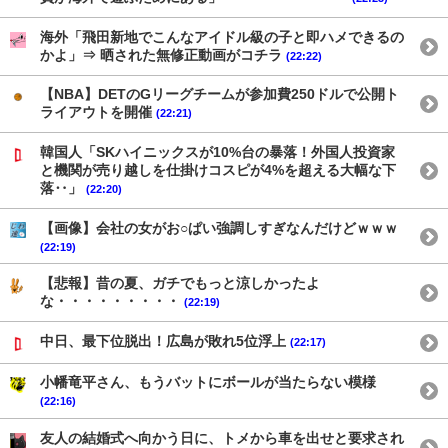
海外「飛田新地でこんなアイドル級の子と即ハメできるの
かよ」⇒ 晒された無修正動画がコチラ
(22:22)
【NBA】DETのGリーグチームが参加費250ドルで公開ト
ライアウトを開催
(22:21)
韓国人「SKハイニックスが10%台の暴落！外国人投資家
と機関が売り越しを仕掛けコスピが4%を超える大幅な下
落‥」
(22:20)
【画像】会社の女がお○ぱい強調しすぎなんだけどｗｗｗ
(22:19)
【悲報】昔の夏、ガチでもっと涼しかったよ
な・・・・・・・・・
(22:19)
中日、最下位脱出！広島が敗れ5位浮上
(22:17)
小幡竜平さん、もうバットにボールが当たらない模様
(22:16)
友人の結婚式へ向かう日に、トメから車を出せと要求され