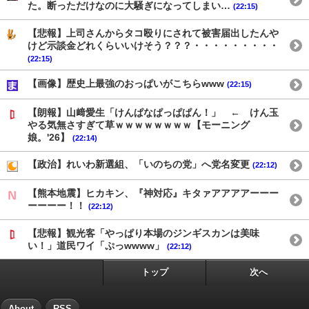
た。断っただけなのに大騒ぎになってしまい…
(22:15)
【悲報】上司さんからタコ殴りにされて被害届出したんや
けど示談金どれくらいいけそう？？？・・・・・・・・・
(22:15)
【画像】歴史上最強のおっぱいがこちらwww
(22:15)
【朗報】山﨑愛生「けんぱなぱっぱぱん！」 ← けん玉
やる気無さすぎて草ｗｗｗｗｗｗｗｗ【モーニング
娘。'26】
(22:14)
【政治】れいわ新選組、「いのちの党」へ党名変更
(22:12)
【熊本地震】ヒカキン、『神対応』キタァアアアアーーー
ーーーー！！
(22:12)
【悲報】観光客「やっぱり本場のジンギスカンは美味
い！」道民ワイ「ぷっwwww」
(22:12)
トップ
次へ
About
RSS