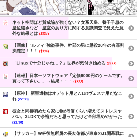
ネット空間ほど賛成論が強くない？女系天皇、養子子息の
皇位継承など…皇室のあり方に関する意識調査で見えた意
外な結果とは
(ｵﾇﾇﾒ)
【画像】“ルフィ”強盗事件、幹部の男に懲役20年の有罪判
決確定！！！
(ｵﾇﾇﾒ)
「Linuxで十分じゃね…？」世界が気付き始める
(ｵﾇﾇﾒ)
【速報】日本一ソフトウェア「定価9000円のゲームです。
買って下さい。」→結果・・・
(ｵﾇﾇﾒ)
【原神】 新聖遺物はオデット用と7.1のヴェスナ用だなこ
れ
(22:30)
彼女と同棲初めたら家に物が5倍くらい増えてストレスヤ
バい。3LDKで余裕だろと思ってたけど全部埋めやがった
(22:30)
【サッカー】W杯後無所属の長友佑都が東京のJ1開幕戦に