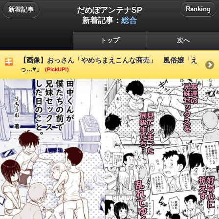
だめぽアンテナSP
Ranking
新着記事
新着記事：
総合
トップ
次へ
【画像】おっさん「やめちまえこんな商売」 風俗嬢「え
っ...♥」
(PickUP!)