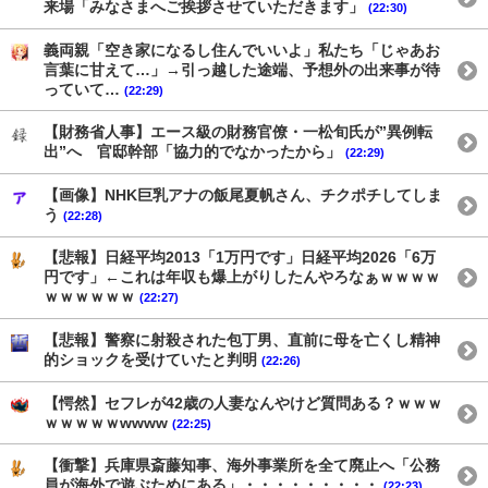
来場「みなさまへご挨拶させていただきます」
(22:30)
義両親「空き家になるし住んでいいよ」私たち「じゃあお
言葉に甘えて…」→引っ越した途端、予想外の出来事が待
っていて…
(22:29)
【財務省人事】エース級の財務官僚・一松旬氏が”異例転
出”へ 官邸幹部「協力的でなかったから」
(22:29)
【画像】NHK巨乳アナの飯尾夏帆さん、チクポチしてしま
う
(22:28)
【悲報】日経平均2013「1万円です」日経平均2026「6万
円です」←これは年収も爆上がりしたんやろなぁｗｗｗｗ
ｗｗｗｗｗｗ
(22:27)
【悲報】警察に射殺された包丁男、直前に母を亡くし精神
的ショックを受けていたと判明
(22:26)
【愕然】セフレが42歳の人妻なんやけど質問ある？ｗｗｗ
ｗｗｗｗｗwwww
(22:25)
【衝撃】兵庫県斎藤知事、海外事業所を全て廃止へ「公務
員が海外で遊ぶためにある」・・・・・・・・・
(22:23)