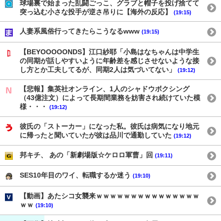
球場裏で始まった乱闘ごっこ、グラブと帽子を投げ捨てて
突っ込む小さな投手が逆さ吊りに【海外の反応】
(19:15)
人妻系風俗行ってきたらこうなるwww
(19:15)
【BEYOOOOONDS】江口紗耶「小島はなちゃんは中学生
の同期が話しやすいように年齢差を感じさせないような接
し方とか工夫してるが、同期2人は気づいてない」
(19:12)
【悲報】集英社オンライン、1人のシャドウボクシング
（43億注文）によって長期間業務を妨害され続けていた模
様・・・
(19:12)
彼氏の「ストーカー」になった私。彼氏は病気になり地元
に帰ったと聞いていたが彼は品川で通勤していた
(19:12)
邦キチ、 あの「新劇場版☆ケロロ軍曹」回
(19:11)
SES10年目のワイ、転職するか迷う
(19:10)
【動画】あたシコ女襲来ｗｗｗｗｗｗｗｗｗｗｗｗｗｗｗ
ｗｗ
(19:10)