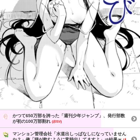
かつて650万部を誇った「週刊少年ジャンプ」、発行部数
が初の100万部割れ
(ｵﾇﾇﾒ)
マンション管理会社「水道出しっぱなしになっていません
か？」俺「猫が飲むように常時出してますよ」⇒結果ｗ
(ｵ