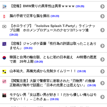
【悲報】BMW乗りの異常性は異常ｗｗｗｗ
(19:25)
脳の手術で正常な脳を摘出
(19:23)
【ホロライブ】「hololive Splash T-Party!」ラインナッ
プ公開 ホロメンプロデュースのクセツヨTシャツ達
(19:22)
【悲報】ジャンポケ斎藤「性行為の許諾は取ったことあり
ません」
(19:21)
韓国と台湾の輸出額、ともに初の日本超え AI特需の恩恵
で差 26年上期
(19:20)
山本祐大、髙橋光成から先制タイムリー！！
(19:19)
【閲覧注意】大阪で警察官に射殺された ”刃物男” の無修
正動画が海外で話題に「日本の光景とは思えない」
(19:19)
モテない男「女は悪い男が好き！！だから優しい俺らはモ
テない！！」←これさぁ...
(19:15)