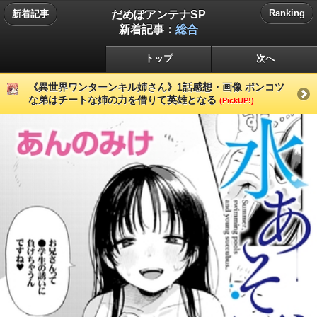
だめぽアンテナSP
Ranking
新着記事
新着記事：
総合
トップ
次へ
《異世界ワンターンキル姉さん》1話感想・画像 ポンコツ
な弟はチートな姉の力を借りて英雄となる
(PickUP!)