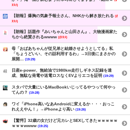
ﾇﾇﾒ)
【朗報】爆胸の気象予報士さん、NHKから解き放たれる
(ｵ
ﾇﾇﾒ)
【朗報】話題作『みいちゃんと山田さん』、大物漫画家た
ちから絶賛されるwwww
(ｵﾇﾇﾒ)
母「おばあちゃんが従兄弟と結婚させようとしてる」私
「ちょうどいい、その話利用するわ」→3日後にまさかの
展開…
(19:29)
日産e-power、無給油で1980km走行しギネス記録を達
成、無駄な発電や送電ロスなくEVよりエコを証明
(19:29)
スタバで大量にいるMacBookいじってるやつって何やっ
てんの？
(19:28)
ワイ「iPhone高いなあAndroidに変えるか・・・おっこ
れええやん！」→iPhoneより高い
(19:26)
【驚愕】32歳の女だけど元カレとSEXしてきたｗｗｗｗｗ
ｗｗｗwwww
(19:25)