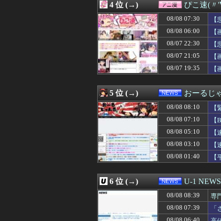
4 位 (→)
ぴこ速(〃'
08/08 08:06
手作りスカートを
08/08 08:05
【画像】新人社
08/08 07:30
【
08/08 08:05
ガキ「世界を救
08/08 06:00
【
08/08 08:05
日本人「円安は
08/07 22:30
08/08 08:05
姉「あー疲れた。
【
08/08 08:05
【画像】佐藤佳奈(
08/07 21:05
【
08/08 08:05
メタルバンドが
08/07 19:35
【
08/08 08:05
戦いたくもない
08/08 08:04
結婚前提で同棲し
08/08 08:03
披露パーティの卓
5 位 (→)
おーるじ
08/08 08:03
韓国人「韓国サッ
08/08 08:02
上白石萌音とかい
08/08 08:10
【
08/08 08:01
サッカーの日本
08/08 07:10
【
08/08 08:01
インド、ロシアの
08/08 05:10
08/08 08:01
お前らずっと「
【
08/08 08:01
【悲報】「舌を
08/08 03:10
【
08/08 08:01
【警告】医師「米
08/08 01:40
【
08/08 08:01
【ウマ娘】メジ
08/08 08:01
【画像】十二支
08/08 08:00
【東方】大陸に
6 位 (→)
U-1 NEWS
08/08 08:00
【艦これ】ガリバ
08/08 08:00
林佑香アナ ピ
08/08 08:39
専
08/08 08:00
【画像あり】イ
め
08/08 07:39
「
08/08 08:00
【悲報】モンハ
が
08/08 06:40
高