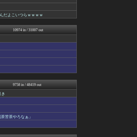
ゴールデンタイムズ
まるっと翻訳
広島東洋カープまとめブログ...
てんだよこいつらｗｗｗｗ
子育てちゃんねる
わんこーる速報！
不思議.net - 5ch...
10974 in / 31007 out
筋肉速報
えっ!?またここのサイト?
ガジェット2ch
いたしん！
気団談
なんJ PRIDE
MLB NEWS@まとめ
アルファルファモザイク＠ネ...
ぴこ速(〃'∇'〃)？
芸能人の気になる噂
9758 in / 48419 out
プロデューサーさんっ！SS...
引き
乃木通 乃木坂46櫻坂46...
ラビット速報
ああ言えばForYou
ファイターズ王国＠日ハムま...
滅茶苦茶やろなぁ」
GOSSIP速報
がーるずレポート - ガー...
漫画まとめ速報
日本第一！ニュース録