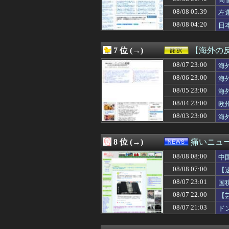
08/08 08:00
阪神、初めてセ
08/08 08:00
【悲報】元TOK
08/08 05:39
左
08/08 08:00
【悲報】ルラち
08/08 04:20
日
08/08 08:00
【グラブル】ソロ
を
08/08 08:00
私の友達の旦那が
08/08 08:00
【動画】ショート
7 位 (→)
【海外の
08/08 08:00
【悲報】海外転出
08/08 08:00
08/07 23:00
この前森に行っ
海
08/08 08:00
【ラブライブ！】【
08/06 23:00
海
08/08 08:00
冨里奈央ちゃんの
08/05 23:00
海
08/08 08:00
【悲報】韓国人「
08/08 08:00
海外「Reddi
08/04 23:00
欧
08/08 08:00
中国「日本は原
08/03 23:00
海
08/08 08:00
【遊戯王情報】遊
08/08 08:00
「あのカートは二
08/08 08:00
韓国人「先生が
8 位 (→)
痛いニュース
08/08 08:00
【衝撃】韓国人
08/08 08:00
08/08 08:00
韓国人「オホー
中
08/08 08:00
日本将棋連盟、
08/08 07:00
【
08/08 08:00
毛沢東語録を作
決
08/07 23:01
国
08/08 07:58
矢田萌華「6期
08/08 07:58
【動画】女性審
08/07 22:00
【
08/08 07:57
家の裏にでかい
損
08/07 21:03
ド
08/08 07:56
海外「怪我さえな
08/08 07:56
毎日設定6が入っ