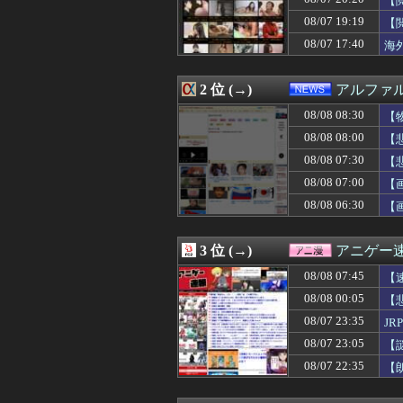
【
08/08 08:23
【画像】日本っ
08/07 19:19
【
08/08 08:20
【画像】顔20点
08/07 17:40
08/08 08:18
【戦慄】山で洒
海
08/08 08:18
【悲報】NARU
08/08 08:18
私の気遣いに対し
2 位 (→)
アルファ
08/08 08:16
ショートスリーパ
08/08 08:16
METALVERSEが「M
08/08 08:30
【
08/08 08:16
【悲報】プーチ
08/08 08:00
【
08/08 08:15
嫁実家で自分につ
08/08 08:15
会社辞めるつも
08/08 07:30
【
08/08 08:13
【悲報】ワイ、
08/08 07:00
【
08/08 08:12
妻が事故に遭い下
08/08 06:30
【
08/08 08:12
【衝撃】ヒコロ
08/08 08:12
川崎ってどうし
08/08 08:10
【動画】美人社
3 位 (→)
アニゲー
08/08 08:10
【緊急】サウジ
08/08 08:09
【Vtuber】え
08/08 07:45
【
08/08 08:09
【悲報】女さん
08/08 00:05
【
08/08 08:09
トワ様のガワが
08/08 08:09
08/07 23:35
【画像あり】女さ
J
08/08 08:09
【画像】喪服美
08/07 23:05
【
08/08 08:09
小説って専門用
08/07 22:35
【
08/08 08:08
【動画】ピザ屋
08/08 08:08
原爆の日を迎え
08/08 08:07
【熊本地震】オ