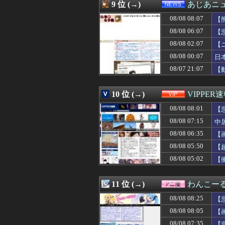
08/08 07:55
韓国人「アメリ
9 位 (→)
あじあニ
08/08 07:55
高市総理の靖国参
08/08 08:07
08/08 07:54
聖隷クリストフ
【
08/08 07:54
【悲報】韓国サ
08/08 06:07
【
08/08 07:51
「王様のブランチ
08/08 02:07
【
08/08 07:50
東スポ競馬値上
08/08 07:50
【重要】時事通信
08/08 00:07
日
08/08 07:50
【悲報】アラサー
08/07 21:07
【
08/08 07:47
絵が化け物みた
08/08 07:47
原付免許しか持っ
08/08 07:46
【九州名物】鶏
10 位 (→)
VIPPER
08/08 07:45
22歳女性、商
08/08 08:01
【
08/08 07:45
【画像】井上はるさ
08/08 07:45
【画像】井上はるさ
08/08 07:15
中
08/08 07:45
【速報】佐藤二
08/08 06:35
【
08/08 07:44
【悲報】スポッ
08/08 07:44
08/08 05:50
スマスロSAO2
【
08/08 07:41
【朗報】寺田心、週6
08/08 05:02
【
08/08 07:40
離婚届を出してホ
08/08 07:40
マジか！次週のバ
08/08 07:40
【悲報】いまの小
11 位 (→)
わんこー
08/08 07:39
近所で熊が出た！
08/08 08:25
【
08/08 07:39
【画像】婚活女性
08/08 07:39
姉、兄、私の3
08/08 08:05
【
08/08 07:39
「さりげなく凄い
08/08 07:35
【