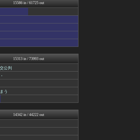
ハウメニージャパン！
15586 in / 61725 out
国難にあってもの申す！！
やみ速@なんJ西武まとめ
【サッカー まとめ】サカラ...
もきゅ速(*´ω`*)人(...
ハロン棒ch
もえるあじあ(･∀･)
GOSSIP速報
スマブラ屋さん | スマブ...
怒り新党～仕返し・復讐・修...
なんJ PRIDE
15313 in / 73993 out
なんじぇいスタジアム＠なん...
交公判
(*ﾟ∀ﾟ)ゞカガクニュー...
VIPワイドガイド
・
アニゲー速報
ダイエット速報＠2ちゃんね...
スロ板-RUSH
まう
mashlife通信
修羅ママ速報
坂道情報通～乃木坂46まと...
キニ速
14342 in / 44222 out
怒り新党～仕返し・復讐・修...
うしみつ-5chまとめ-
おうち速報
U-1 NEWS.