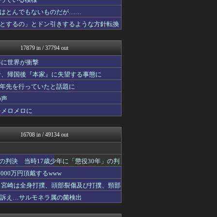
阪神タイガースちゃんねる
バイク速報
はとんでもないものだが……
パカ娘速報！！ウマ娘まとめ...
とするの」とドン引きするような方針転換
ミニゴブ速報 ～グラブルま...
かぞくちゃんねる
キニ速
17879 in / 37794 out
アルファルファモザイク＠ネ...
登山ちゃんねる
姿に世界が衝撃
コンテンツ・声優 | ラブ...
者、帰国後『本家』に失望する事態に
乃木通 乃木坂46櫻坂46...
十年先を行っていたと話題に
働くモノニュース : 人生...
ガラパゴスジャパン - 海...
の声
痛いニュース(ﾉ∀`)
をメロメロに
スターライト速報 -遊戯王...
私が悪いの？【海外の反応】
韓国ニュース反応まとめ
16708 in / 49134 out
ニチカン！
ハナミズキの韓国ブログ[海...
2ch名人
の判決 当時17歳少年に「懲役30年」の判
ネトウヨにゅーす
00万円頂戴するwww
乃木坂46まとめ 乃木りん...
watch＠２ちゃんねる
た 宮崎は全身打撲、頭部裂傷及び打撲、頸部
怒り新党～仕返し・復讐・修...
ど訴え…サルモネラ属の菌検出
海外のお前ら 海外の反応
パチンコ・パチスロ.com