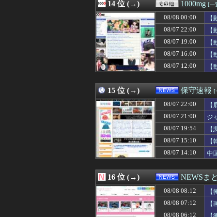
08/08 07:27
14 位 (→)
甲子園熱中症問題
1000mg
[一
08/08 07:26
配達員だが、日
08/08 00:00
【
08/08 07:25
イタリア史上最
08/08 07:25
08/07 22:00
混浴温泉行ったら
【
08/08 07:25
韓国人「日本メデ
08/07 19:00
【
08/08 07:25
みんな知ってた
08/07 16:00
【
08/08 07:21
【日本横断】大型
08/08 07:21
39歳DF長友佑
08/07 12:00
【
08/08 07:21
大谷翔平の今季
08/08 07:20
【悲報】Z世代「
15 位 (→)
保守速報
08/07 22:00
【
08/07 21:00
ジ
08/07 19:54
【
主
08/07 15:10
【
08/07 14:10
中
16 位 (→)
NEWSま
08/08 08:12
【
08/08 07:12
【
08/08 06:12
【