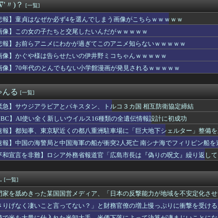
∇'〃)？
[一覧]
欲しがる友人が500円玉を置いて「お釣はいらないよ！」と言って...
員、封筒の開封方法が予想外すぎるｗｗｗｗ
悲報】童貞はなぜか必ず4を選んでしまう画像がこちらｗｗｗｗｗ
います」←飽きた。おっさんにしろ
画像】この女の子たちと交尾したいんだがｗｗｗｗｗ
アカン。円高にしろ」←これなんでなんや
ワイ？りな(9歳の姪っ子)をお風呂に入れてきて～～～」ワイ(...
悲報】お前らアニメにわかが過ぎてこのアニメ知らないｗｗｗｗｗ
29)アナ、女装お笑い芸人さんと電撃結婚してしまうwwwww...
画像】かぐや様は告らせたいの伊井野ミコちゃんｗｗｗｗｗ
日本から死滅した理由ってなに？
画像】70年代のとんでもない小学館漫画が発見されるｗｗｗｗｗ
のに無理やり戦わさせられるポケモンが可哀想
てた恋人にウワキされ、私が出て行く前、布団近くにまだ火の消えて...
上花を勝手に配ったら新婦に怒られた。ホテルに戻った翌日、会場費...
ゃんる
[一覧]
カー協会、外国人審判に“性接待”報道・・・」→「2002年の審...
う巨乳なのにそれを開示しない女優www
緊急】サウジアラビアとパキスタン、トルコ３カ国 相互防衛協定締結
人審判、韓国とつるみ不正してたのがバレる
BBC】AI使い全く新しいウイルス16種類の全遺伝情報設計に初成功
第5世代戦闘機「Su-57」の購入を見送りか！
今PC買うのは時期が悪い」って言ってないか？
速報】都知事、東京駅近くの都八重洲駐車場に「巨大地下シェルター」整備を
入れてきたから歯と口でブロック」元ジャンポケ斉藤の不同意性交公判
速報】中国の海警局と中国海軍の船が衝突2人死亡 南シナ海でフィリピン船を
国では”ヘロインと同じくらいヤバい薬”が日本では平気で処方され...
平和宣言を非難】ロシア外務省報道官「広島市長は『偽りの呪文』繰り返して
ロマックイーン 現行犯逮捕
合体！！ところでその前足、猫じゃね？
はっちゃけ方で勝つにはどうすれば…
.
[一覧]
ルディ 他
タパンのお尻くっきりレポート！！
門家を舐めきった某国国営メディア、「日本の反撃能力が地域を不安定化させ
ンフルエンサー「20歳でアルファード一括で買えちゃう私って素敵」
ようとするも……
さりげなく凄いこと言ってない？」と財務官僚の増上慢っぷりに衝撃を受ける
ンワイルズさん、サンブレイクに売上を逆転される……
……
値で米を大量に仕入れた米卸大手、米価下落によって決算が凄まじいことにな