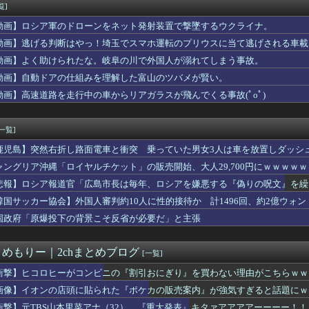
、余ってる地方球場で夜試合するだけで解決ｗｗｗｗｗｗｗｗｗｗｗ...
覧]
本人って意外なほどアホが多いなと思う
動画】ロシア軍のドローンをネット発射装置で撃墜するウクライナ。
高のバスケットボール選手は誰？
、後から入ってきたギャル2人組に話しかけられフェラ→wwww
動画】逃げる判断はやっ！埼玉でスマホ運転のプリウスに当て逃げされる車載
ィアが2002年ワールドカップ韓国準決勝も調査すべきと主張！」...
動画】よく助けられたな。岐阜の川で外国人が溺れてしまう事故。
のが常識 〜 【国際】韓国サッカーのイメージが墜落
動画】自動ドアの仕組みを理解した富山のツバメが賢い。
の台風15号(チャンホン)…お盆休みの天気に影響するおそれ
都 現役続行！ FC東京と再契約 J1初制覇で恩返し誓う 今日...
動画】高速道路を走行中の車からリアガラスが飛んでくる事故(ﾟoﾟ)
中の投手復帰絶望か？←「打者専念で構わないぞ」（海外の反応）
ジャンポケ斎藤は口封じに被害者殺した方が量刑軽かっただろ💦」←...
[一覧]
鹿児島】突然右折し路面電車と衝突 乗っていた男女3人は車を放置しダッシ
ャングリア沖縄「ロイヤルチケット」の販売開始、大人29,700円にｗｗｗｗ
悲報】ロシア報道官「広島市長は毎年、ロシアを嫌悪する『偽りの呪文』を繰
張
韓国サッカー協会】外国人審判約10人に性的接待か 計1496回、約2億ウォン（
国政府「原爆投下の背景こそ反省が必要だ」と主張
とめもりー｜2chまとめブログ
[一覧]
衝撃】ヒコロヒーがコンビニの『割引おにぎり』を買わない理由がこちらｗｗ
画像】イオンの店頭に貼られた『ポケカの販売案内』が強気すぎると話題にｗ
衝撃】元TBS山本里菜アナ（32）、『重大発表』キタァアアアアーーーー！！