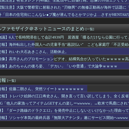
閲覧注意】有名タレント(48歳)、生配信中に自傷行為。想像の10倍エグくて
てなんでここ埋め立てないの？
閲覧注意】大阪で警察官に射殺された ”刃物男” の無修正動画が海外で話題に
身体100点の女子見つかってしまうｗｗｗｗｗｗｗｗ
落にならない目にあった話をする、オカルト系で
外「日本の住宅街にこんなレ●プ魔が潜んでるとかマジかよ…さすがHENTAI
TOのナルトさん、ヒナタじゃなくてサクラと絶対に結婚するべきだ...
て旦那は「あの時のあの言葉ってこういう意味で俺を気遣ってくれた...
ルファモザイク＠ネットニュースのまとめ
[一覧]
ーで有名なインフルエンサー、視聴者から「寝た方がいい」と言...
ETALVERSE #3 – GARDE...
物議】6人で長時間滞在して会計4939円 居酒屋「喋るだけなら公園に行って
ン「あえて申し上げます。 助けてください。」
悲報】海外転出した外国人への児童手当“過誤払い” こども家庭庁「不正受
けられていた屈辱的なあだ名を偶然知ってしまった。しかも嫁も黙っ...
りで残業代請求しようと計算したらこうなるwww
悲報】れいわ大石あきこさん、活動休止。
筋トレ初心者、スタート3日で断念したｗｗｗ
画像】高市さんのプロモーションビデオ、結構気合が入っていたｗｗｗｗｗ高
半身が不自由に。ローンで5000万円を組んでバリアフリーの家を...
画像】あのちゃんの後ろ姿、「デカい」「いや普通」で大論争ｗｗｗｗ
ヒーがコンビニの『割引おにぎり』を買わない理由がこちらｗｗｗｗ
ようもない街みたいなイメージあったけど
長・藤渡小百合、ハンパないプリケツがHすぎる
速報
[一覧]
アラビアとパキスタン、トルコ３カ国 相互防衛協定締結
ぺまつり、またしてもぶいすぽ中心で優遇しAPEX最大勢力のに...
速報】佐藤二朗さん、突然ツイートｗｗｗｗｗｗｗ
、開き直ってセッ●ス経験人数でマウントしはじめる・・・
悲報】トレパク絵師の江口寿史さん、開き直って言い訳してしまう。全く反省
大好きなんだけど最近声も悪くないなって思えてきた
ん(40)「結婚相手の条件？最低これぐらいは欲しいわね」
RPG「他人の家漁ってアイテムGETすんの楽しーwwwww」→欧米で馬鹿にさ
女ツートップ爆誕ｗｗｗｗｗｗｗｗｗｗｗｗｗ
謎】『ダーク路線のドラクエ12』を発売中止にしないといけなかった理由っ
語や慣用句を使いすぎると一気に読みづらくなるよな
朗報】ソシャゲ本気の最終兵器『無限大アナンタ』遂にサービス開始へwwww
のバイト女、クッソせこい『ツマミ食い』をして炎上
た広島の光景に世界が騒然！←「複雑な気分だ」（海外の反応）
ールドメディアでは、絶っっっっっ対に流れない動画