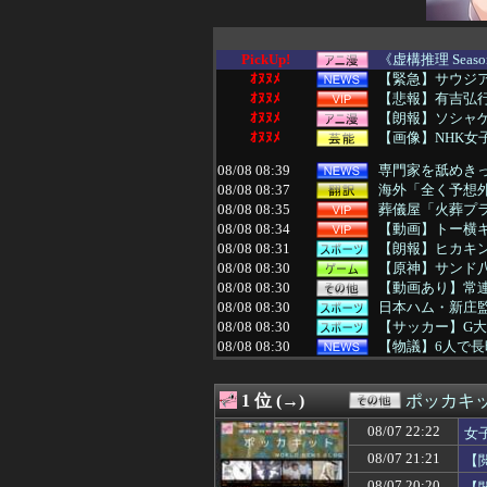
PickUp!
《虚構推理 Seas
ｵﾇﾇﾒ
【緊急】サウジ
ｵﾇﾇﾒ
【悲報】有吉弘
ｵﾇﾇﾒ
【朗報】ソシャ
ｵﾇﾇﾒ
【画像】NHK
08/08 08:39
専門家を舐めきっ
08/08 08:37
海外「全く予想外
08/08 08:35
葬儀屋「火葬プラ
08/08 08:34
【動画】トー横
08/08 08:31
【朗報】ヒカキン
08/08 08:30
【原神】サンド
08/08 08:30
【動画あり】常
08/08 08:30
日本ハム・新庄監
08/08 08:30
【サッカー】G大
08/08 08:30
【物議】6人で長
08/08 08:30
「地球の生物量の
08/08 08:30
謎の勢力「AI発
1 位 (→)
ポッカキ
08/08 08:29
ＡママがＢにプレ
08/08 08:29
税務署員1億円
08/07 22:22
女
08/08 08:28
【悲報】太鼓の達
08/07 21:21
【
08/08 08:25
マッサージ店でバ
08/08 08:25
【悲報】女さん
08/07 20:20