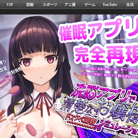
VIP
芸能
スポーツ
アニ漫
ゲーム
YouTube
生活