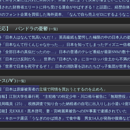
ーブシチュエーションで登板したクローザーに負けがついた件
IO長瀬智也さん、バイク写真を投稿するも女子から「見た目が汚ら...
遷された財務省エリートに待ち受ける運命がやばすぎる！と話題に、経歴自体
、猫に負ける【よわち】
本のフォント企業を買収した海外資本、「なんで自ら売上ゼロにするようなこ
モナスのグウィン強くない…？ / ここならではでの強さが光る便...
……
新入社員の子とウワキした。そんな旦那とウワキ相手、両親に因果応...
スリーパー堀さん、高須幹弥とのコラボでキレ過ぎてる動画がヤバい...
反応】 パンドラの憂鬱
[一覧]
した外国人への児童手当“過誤払い” こども家庭庁「不正受給の件...
たらちっちゃいウリボー見つけた
外「日本人はなんて気高いんだ！」 英高級紙も驚愕した極限の中の日本人の
画像】近江彼方(身長158cm・B85・W60・H86)←こ...
外「日本なんて行くんじゃなかった…」 日本を知ってしまったディズニー信
『苦悶の表情』、大変なことになってるって...
外「全部日本の真似だったのか…」 日本の普通のテレビ番組が最新SNSの数
え待って、何で日本の避難所って10年前と同レベルなの(ドン引き
tで避けた方が良いフォーラムと言えばどこ？」←「日本関連のフォ...
州「日本だけ反則だろ…」 世界の『日本びいき』にヨーロッパ全土から不満
爆被害者の立場で同情を買おうとするのを止めろ」
外「世界で日本を死守するぞ！」 日本の消防署を訪れたちびっ子集団が世界
戯王WCS2026のスケジュールや出演者等を公開！
度と私の本体に近づけないで」父を締め出した14歳、海外の判定は...
病気休暇？理由は何？」→極悪保護者のせいで流産した教師も…
(ﾉ∀`)
[一覧]
「日本の高校生、腕の長さがおかしい」
ツク海高気圧の影響で、昨年より涼しい日本の首都圏について」
国「日本は原爆被害者の立場で同情を買おうとするのを止めろ」
公式HPの不正アクセス及び改ざん被害の調査結果公表
速報】江別大学生暴行死 “主犯格”の特定少年・川口侑斗被告に「無期懲役」
った男、自分の序文ごと消された
税局職員（25）、税務調査で知り合った納税者の自宅に出入りしお小遣い1億50
生のビジュアル担当です」←この画像を見れば誰もが納得【画像あり】
判炎上ｗｗｗｗｗｗｗｗｗｗｗｗｗｗｗｗｗ
芸能】元EXILE・黒木啓司、妻・宮崎麗果被告へのDV事案で逮捕されてい
霊園がある。そこでまじな恐怖体験したんだが聞いてくれ
傷の怪我
ン・キホーテ露店「うなぎのかば焼き」で食中毒 男女14人が発熱や腹痛な
ければ」サッカー日本代表DF冨安健洋のクリスタル・パレス移籍決...
てる場所を演者さんが動画内で語り「常連から嫌われる行為では？」...