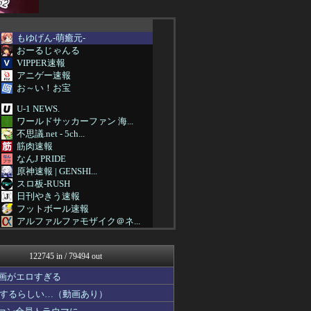
もゆげん-萌癒元-
おーるじゃんる
VIPPER速報
アニゲー速報
お～い！お宝
U-1 NEWS.
ワールドサッカーファン 海...
不思議.net - 5ch...
筋肉速報
なんJ PRIDE
原神速報 | GENSHI...
スロ板-RUSH
日刊やきう速報
フットボール速報
アルファルファモザイク＠ネ...
みんな知ってた？【海外の反...
ガジェット2ch
122745 in / 79494 out
修羅場ハザード -復讐・D...
日本第一！ニュース録
画がエロすぎる
ガハろぐNewsヽ(･ω･...
するらしい…（動画あり）
バズッター速報
わんこーる速報！