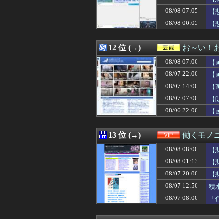
08/08 07:39
4本脚の乗り物「
08/08 07:05
08/08 07:38
海外「日本のこ
【
08/08 07:36
カープ秋山、2度
08/08 06:05
【
08/08 07:35
予約していた美
08/08 07:35
【悲報】脚本家
08/08 07:35
【画像】バレー
12 位 (→)
お～い！
08/08 07:34
【悲報】元EXI
08/08 07:00
【
08/08 07:33
【ｼｺ画像】言う
08/08 07:32
「ゲームの良さは
08/07 22:00
【
08/08 07:32
【朗報】影山優
08/07 14:00
【
08/08 07:31
「お母さんも３
08/07 07:00
08/08 07:31
ジャンポケ斉藤「
【
08/08 07:30
【悲報】村上宗隆OPS
08/06 22:00
【
08/08 07:30
【悲報】れいわ
08/08 07:30
【悲報】童貞は
08/08 07:30
【画像】素人時代
13 位 (→)
働くモノニ
08/08 07:30
【デレマス】凛
08/08 08:00
【
08/08 07:30
遠藤さくらの『ふ
08/08 07:30
【画像】新人声
08/08 01:13
【
08/08 07:30
デスノートの主
08/07 20:00
【
08/08 07:30
【日本ハム】柳川
08/07 12:50
積
08/08 07:30
【画像】隠せよw
08/08 07:29
【雑談】愛媛県
08/07 08:00
「
08/08 07:29
【悲報】集英社
08/08 07:29
埼玉県戸田市議の