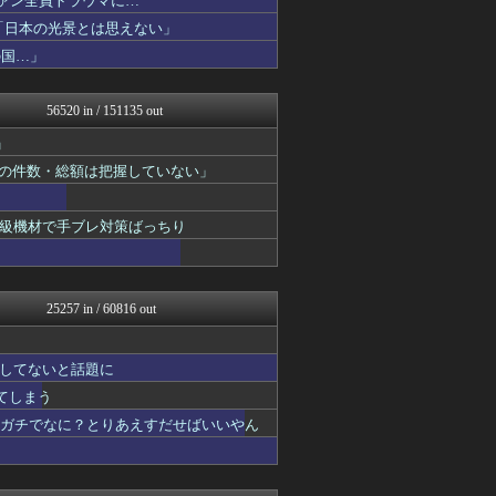
ファン全員トラウマに…
まとめたニュース
「日本の光景とは思えない」
ラビット速報
の国…」
哲学ニュースnwk
アニはつ -アニメ発信場-
怒り新党～仕返し・復讐・修...
56520 in / 151135 out
なんJ PRIDE
BABYMETAL TIM...
」
なんJ PRIDE
給の件数・総額は把握していない」
鬼女の宅配便 - 修羅場・...
まとめCUP
ダイエット速報＠2ちゃんね...
級機材で手ブレ対策ばっちり
浮気ちゃんねる
NEWSまとめもりー｜2c...
ゴールデンタイムズ
まとめ芸能＠美女画像まとめ...
25257 in / 60816 out
おーるじゃんる
トレンドの通り道
なんJミュージアム
してないと話題に
トレンドの通り道
なんJミュージアム
れてしまう
うしみつ-5chまとめ-
てガチでなに？とりあえすだせばいいやん
異世界転生まとめ速報
まにゅそく 2chまとめニ...
海外さんいらっしゃい 海外...
あじあニュースちゃんねる