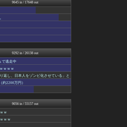
なんじぇいスタジアム＠なん...
9645 in / 17648 out
まとめたニュース
バスケまとめ・COM
バズッター速報
。
世界の憂鬱 海外・韓国の反...
反日愚国 恨寓瘻
大地震・前兆・予言.com...
なんじぇいスタジアム＠なん...
海外の反応スポーツ
キニ速
9292 in / 26138 out
ュで逃走中
ｗｗｗｗｗ
り返し、日本人をゾンビ化させている」と
約2200万円）
9056 in / 55157 out
ｗｗ
ｗｗｗ