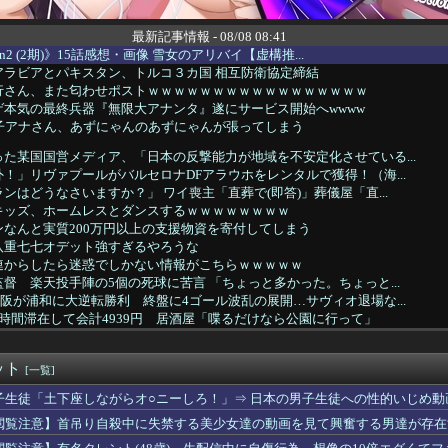
最新記事情報 - 08/08 08:41
on2 (2期)》15話感想・画像 雪女のアリバイ【虚構推...
アラビアとパキスタン、トルコ３カ国 相互防衛協定締結
行さん、また匂わせポストｗｗｗｗｗｗｗｗｗｗｗｗｗｗｗｗｗ
ゲ本気の最終兵器『無限大アナンタ』遂にサービス開始へwwww
女子アナさん、あずにゃんのあずにゃんが張ってしまう
た某国国営メディア、「日本の反撃能力が地域を不安定化させている...
！」リヴァプールがバルセロナDFアラウホをレンタルで獲得！（海...
ンはどうなさいますか？」 ワイ喪主「直葬で(即答)」葬儀屋「直...
キッズ、ホームレスとダンスするｗｗｗｗｗｗｗｗ
なんと実質200万円以上の支援物資を寄付してしまう
八重七七オデット強すぎるやろうな
連からしたら迷惑でしかない情報がこちらｗｗｗｗｗ
督 楽天投手陣の5個の死球に苦言 「ちょっと多かった。ちょっと...
阪が浦和に大逆転勝利 終盤に4ゴール波乱の展開…サヴィオ退場な...
時間滞在して会計4939円 居酒屋「喋るだけなら公園に行って」
大半は地表より下にある。日光を浴びている我々のほうが変わり種だ...
展したらお前らは皆クビになるわ」→未だかつてAIのせいで失業し...
ット
ゼントした座布団を、Ｃが盗んだ。B「その座布団返して！」C「私...
[一覧]
超脱税疑い 詐取金で競艇か、国税当局
子生徒「土下座しながらオ○ニーしろ！」⇒ 日本の男子生徒への性的いじめ動
人、お馴染みのフォントの使用料が年間6万から年間320万になっ...
閲覧注意】首吊り自殺中に失禁する美少女達の動画を見て興奮する男達が存在
イトしてるけど、OLの体触りほうだいでめっちゃいいぞwwww
、面識無い女子中学生にラリアットするｗｗｗｗｗ