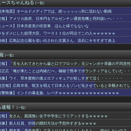
カでビッグフットが発見されました」
ュースちゃんねる
[一覧]
拝 木原官房長官「ご自身で適切に判断」[8/7]
ァー・高部陸、青学大進学へ「進路変更はありません」
熊本地震】オールドメディアでは、絶っっっっっ対に流れない動画
ッカーのイメージが墜落ｗｗｗｗｗｗｗ
悲報】アメリカ政府、日本円をアルゼンチン通貨危機と同列扱いへ・・・
」現役リポーター、セクシーすぎる写真集を発売wwwww冴木柚葉...
ニュース】日本共産党の街宣車、ほんと碌でもないな
げやないかい
の分かりづらい記事でネット混乱！「特定技能2号に5年枠登場」を...
本をダメにした総理大臣、ワースト１位が同点でこの人ｗｗｗｗｗｗ
男の婚活事情が辛すぎて泣けてくるwwwwwww
動画】広島記念公園を追い出された左翼さん、流石にキモすぎて炎上
いに上手いヤツは、AI生成まで上手い事が判明ｗｗｗｗｗｗ
ていない義母は、免許を持っていない私をバカにしていた→私は大型...
刺し食べた医師、全身麻痺に…「死んだほうが良かった」
速報
[一覧]
業施設で通りすがりの面識無い女子中学生にラリアットして逮捕される
悲報】「舌を入れてきたから歯と口でブロック」元ジャンポケ斉藤の不同意性
ん、私服で腹出しwwwwwwwwwwwwwwwwwwwwww...
ん、私服で腹出しwwwwwwwwwwwwwwwwwwwwww...
居正広「俺が来たことは内緒だべ」極秘で熊本でボランティアをしていた・・
朗さん、突然ツイートｗｗｗｗｗｗｗ
画像】ワイ、罪木蜜柑の激エロフィギュアが欲しすぎて泣く・・・・・・
トクーラーって何の意味もなくね
のガラス、粉々になってしまう…役物が近いのが原因！？
超悲報】広島市長、呪文を唱えて日本人をゾンビ化させていると非難されてし
ジム通いで体重62kg→82kgに 110kgのベンチプレ...
衝撃映像】インドの暴走族、レベチｗｗｗｗｗｗｗｗｗｗｗｗｗｗｗｗ
ッとしていたのに・・元旦那『離婚したくなかったから、弁護士に相...
ナナムーンゲストは5期生からこの3人が登場！！！【乃木坂46】
学生 朝7時から学校に預けられ放課後も夜遅くまで学童に預けられ...
る速報！
[一覧]
と放置子が言い、放置子親が「うちの◯◯ちゃんが熊に襲われたら大...
悲報】女さん、面識無い女子中学生にラリアットするｗｗｗｗｗ
さん、アプリで出会った男性のスペックに関するコメントが辛辣すぎ...
人姉弟、姉が暴君。お盆に親戚が集まることになった
画像】新人社員、封筒の開封方法が予想外すぎるｗｗｗｗ
こと言ってない？」と財務官僚の増上慢っぷりに衝撃を受ける人が続...
悲報】脚本家「原作改変して元よりつまらなくしたろ！」←何がしたいの？