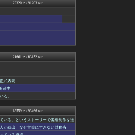
22320 in / 91203 out
修羅場ライフ速報
わんこーる速報！
げぇ速
大艦巨砲主義！
不思議.net - 5ch...
女子アナお宝画像速報－5c...
V系まとめ速報
カンダタ速報
怒り新党～仕返し・復讐・修...
修羅の華-家庭・生活まとめ
21661 in / 83152 out
海外の反応 お隣速報
いたしん！
なんJ PRIDE
軍事・ミリタリー速報☆彡
正式表明
PCパーツまとめ
VIPPER速報
追跡中
凹凸ちゃんねる 発達障害・...
いる」
ウマ娘まとめ速報うまろぐ
ヒロイモノ中毒
2ch東方スレ観測所
18559 in / 93466 out
あ艦これ ～艦隊これくしょ...
アナきゃぷ速報
ている」というストーリーで番組制作を進
投資ちゃんねる
人が続出、なぜ官僚にすぎない財務省
ゲーム実況者速報＠YouT...
っている模様