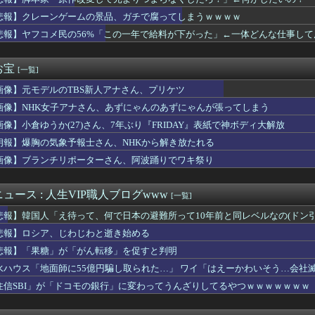
コルレオ」、30年リヤド万博で披露へ 川崎重工が35年発売目指...
の道路標識の意味が分からないんですけど…」
悲報】クレーンゲームの景品、ガチで腐ってしまうｗｗｗｗ
目の海外FA権取得！｢それくらいの年齢までやってこられた｣
悲報】ヤフコメ民の56%「この一年で給料が下がった」←一体どんな仕事し
容室が臨時休業。連絡くれてもいいのに
「原作改変して元よりつまらなくしたろ！」←何がしたいの？
女子さん、なんちゅう尻しとんねんｗｗｗｗｗｗｗｗｗｗｗｗｗ
お宝
[一覧]
LE・黒木啓司、妻・宮崎麗果被告へのDV事案で逮捕 宮崎は全身...
画像】元モデルのTBS新人アナさん、プリケツ
程このデカ乳OLのお○ぱいの谷間の匂い嗅ぎたいか？ｗｗｗｗｗｗ...
グラフィックじゃない！」とか言ってる奴ってグラセフ6やりたくな...
画像】NHK女子アナさん、あずにゃんのあずにゃんが張ってしまう
佳さん、エッセイ集の袋とじがエロすぎてけしからんと話題に
画像】小倉ゆうか(27)さん、7年ぶり『FRIDAY』表紙で神ボディ大解放
歳、いつもおつかれさま、ありがとう」
同意があったんです。本当です。信じて下さい」←何でこの主張が...
朗報】爆胸の気象予報士さん、NHKから解き放たれる
.895 鈴木誠也OPS.840 岡本和真OPS.74...
画像】ブランチリポーターさん、阿波踊りでワキ祭り
大石あきこさん、活動休止。
なぜか必ず4を選んでしまう画像がこちらｗｗｗｗｗ
のテレビ出演がsnsで話題になった巨胸美女がグラビアデビュー
ュース : 人生VIP職人ブログwww
[一覧]
「なにこれ、蒼穹のファフナー？」モバP「資料だから見といてくれ」
悲報】韓国人「え待って、何で日本の避難所って10年前と同レベルなの(ドン
くらみ』、大変なことになってるって...
優、いきなりドエッチｗｗｗｗｗｗｗｗｗ
悲報】ロシア、じわじわと逝き始める
人公がお前らだった時にありがちなことｗｗｗｗｗ
悲報】「果糖」が「がん転移」を促すと判明
大晟「3人で抑えてサヨナラできるように頑張りました」9回を三者...
水ハウス「地面師に55億円騙し取られた…」 ワイ「はえーかわいそう…会社
w地雷系女子がTシャツで●●●おっぴろげｗｗｗｗ
民で語りたい【情報交換】
住信SBI」が「ドコモの銀行」に変わってうんざりしてるやつｗｗｗｗｗｗｗ
、わざわざタフを翻訳し外国に輸出
河合ゆうすけ氏、2027年8月の埼玉県知事選への立候補を表明