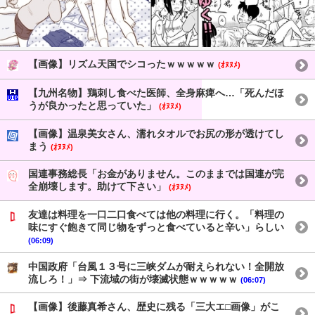
【画像】リズム天国でシコったｗｗｗｗｗ
(ｵﾇﾇﾒ)
【九州名物】鶏刺し食べた医師、全身麻痺へ…「死んだほ
うが良かったと思っていた」
(ｵﾇﾇﾒ)
【画像】温泉美女さん、濡れタオルでお尻の形が透けてし
まう
(ｵﾇﾇﾒ)
国連事務総長「お金がありません。このままでは国連が完
全崩壊します。助けて下さい」
(ｵﾇﾇﾒ)
友達は料理を一口二口食べては他の料理に行く。「料理の
味にすぐ飽きて同じ物をずっと食べていると辛い」らしい
(06:09)
中国政府「台風１３号に三峡ダムが耐えられない！全開放
流しろ！」⇒ 下流域の街が壊滅状態ｗｗｗｗｗ
(06:07)
【画像】後藤真希さん、歴史に残る「三大エ□画像」がこ