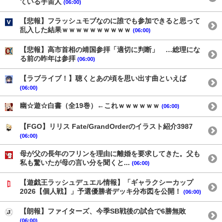
ている宇宙人
(06:00)
【悲報】フラッシュモブなのに誰でも参加できると思って
乱入した結果ｗｗｗｗｗｗｗｗｗｗ
(06:00)
【悲報】高市首相の靖国参拝「適切に判断」 …総理にな
る前の昨年は参拝
(06:00)
【ラブライブ！】聴くとあの頃を思い出す曲といえば
(06:00)
幽☆遊☆白書（全19巻）←これｗｗｗｗｗｗ
(06:00)
【FGO】リリス Fate/GrandOrderのイラスト紹介3987
(06:00)
母が父の長年のフリンを理由に離婚を要求してきた。父も
私も驚いたが母の言い分を聞くと...
(06:00)
【遊戯王ラッシュデュエル情報】「ギャラクシーカップ
2026【個人戦】」予選優勝者デッキ分布図を公開！
(06:00)
【朗報】ファイターズ、今季SB戦後の試合で6勝無敗
(06:00)