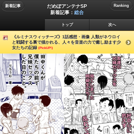
だめぽアンテナSP
Ranking
新着記事
新着記事：
総合
トップ
次へ
《ルミナスウィッチーズ》1話感想・画像 人類がネウロイ
と戦闘する裏で描かれる、人々を音楽の力で癒し励ます少
女たちの記録
(PickUP!)