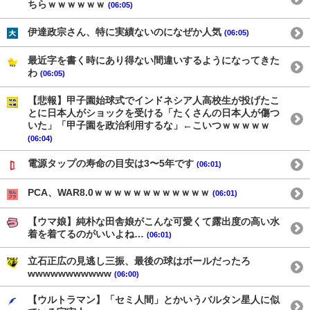
ちらｗｗｗｗｗｗ
(06:05)
伊達政宗さん、特に実績ないのになぜか人気
(06:05)
最近字を書く時にあり得ない間違いするようになってきた
わ
(06:05)
【悲報】甲子園始球式でインドネシア人高校生が投げたこ
とに日本人がショックを受ける「たくさんの日本人が傷つ
いた」「甲子園を政治利用するな」←こいつｗｗｗｗｗ
(06:04)
電源タップの寿命の目安は3〜5年です
(06:01)
PCA、WAR8.0ｗｗｗｗｗｗｗｗｗｗｗｗ
(06:01)
【ウマ娘】純朴な田舎娘がこんな可愛くて露出度の高い水
着を着てるのがいいよね…
(06:01)
立石正広の見逃し三振、最後の球はボールだったろ
wwwwwwwwwww
(06:00)
【ウルトラマン】「セミ人間」とかいうバルタン星人に似