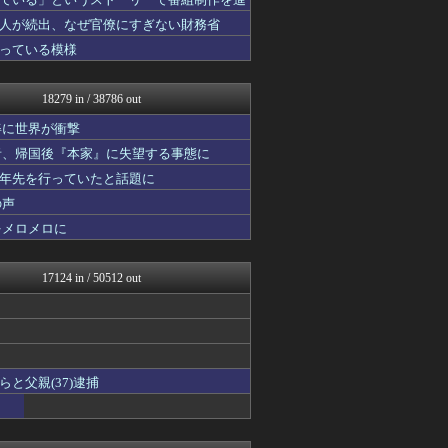
わんこーる速報！
バズッター速報
人が続出、なぜ官僚にすぎない財務省
ハロン棒ch
っている模様
バスケまとめ・COM
浮気ちゃんねる
オレ的ゲーム速報＠刃
18279 in / 38786 out
キニ速
VIPPER速報
姿に世界が衝撃
キムチ速報
者、帰国後『本家』に失望する事態に
アニはつ -アニメ発信場-
十年先を行っていたと話題に
ホロ速
オーバージョイド！
の声
QQQ(海外の反応)
をメロメロに
哲学ニュースnwk
反日愚国 恨寓瘻
まとめCUP
17124 in / 50512 out
大河ドラマ2ch
えっ!?またここのサイト?
NEWSまとめもりー｜2c...
パチンコ・パチスロ.com
もみあげチャ～シュ～
2chまとめ・読み物・長編...
と父親(37)逮捕
おーるじゃんる
トレンドの通り道
コノユビニュース｜みんなの...