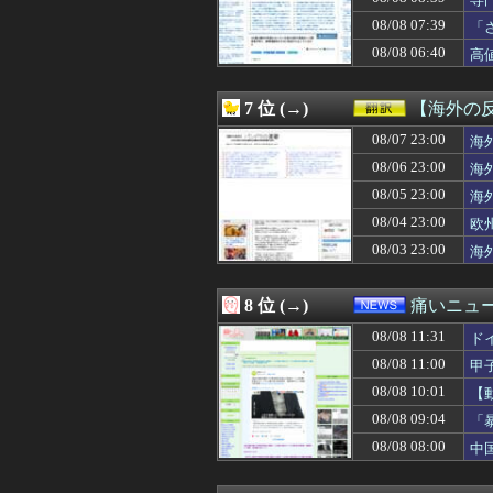
08/08 11:25
【衝撃】キッズ「
め
08/08 11:25
【驚愕】人生で初
08/08 07:39
「
08/08 11:24
ルメール騎手が
が
08/08 06:40
高
08/08 11:23
【NBA】レブロ
08/08 11:22
レースクイーンを
08/08 11:20
『ろくでなしBLU
7 位 (→)
【海外の
08/08 11:20
SNSで知り合った
08/08 11:20
08/07 23:00
【悲報】熊本避
海
08/08 11:20
日本人女性がY
08/06 23:00
海
08/08 11:18
【朗報】FF15
08/05 23:00
海
08/08 11:17
【ホロライブ】
08/08 11:15
俺「元カノは中卒
08/04 23:00
欧
08/08 11:15
軽飛行機が屋根す
08/03 23:00
海
08/08 11:15
【トラウマ】映画
08/08 11:15
玉石混交だろ 〜
08/08 11:15
ヤフオクで「気持
8 位 (→)
痛いニュース
08/08 11:13
【豊臣兄弟！】
08/08 11:31
08/08 11:13
【ｼｺ画像】巨乳
ド
08/08 11:12
【衝撃】中居正
08/08 11:00
甲
08/08 11:11
昔のスロット動画
08/08 10:01
【
08/08 11:10
【朗報】佐藤二
08/08 11:10
【画像】隣家の
08/08 09:04
「
08/08 11:10
【ドイツ空港テロ
08/08 08:00
中
08/08 11:09
【遊んでるニコ】
08/08 11:09
【悲報】ショー