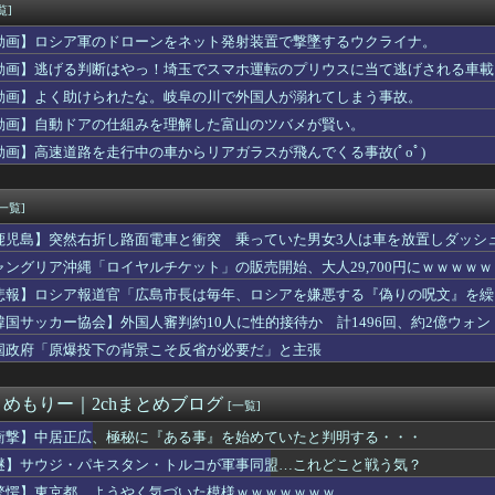
ームラン！！
覧]
わからない
動画】ロシア軍のドローンをネット発射装置で撃墜するウクライナ。
ょっとここ押して」と頭を指さし、押してもらうとブッと屁をこくと...
ほ党首、国旗損壊罪に危機感「お子様ランチの日の丸は折っても破っ...
動画】逃げる判断はやっ！埼玉でスマホ運転のプリウスに当て逃げされる車載
くさい
動画】よく助けられたな。岐阜の川で外国人が溺れてしまう事故。
「盗聴器が見つかったの」私「まさかうちも？」→業者に調査を依頼...
動画】自動ドアの仕組みを理解した富山のツバメが賢い。
さMax！心も踊る「マンガ毎週末セール（50%還元）」2日目...
本指シューズ「TRAILOPE WP」が新登場。雨や雪にも対...
動画】高速道路を走行中の車からリアガラスが飛んでくる事故(ﾟoﾟ)
イヤホン、USB Type-C対応モデルが登場！USB-A...
門店「グローバルスタイル」に20種類の新作スーツ裏地が登場！お...
[一覧]
鹿児島】突然右折し路面電車と衝突 乗っていた男女3人は車を放置しダッシ
ャングリア沖縄「ロイヤルチケット」の販売開始、大人29,700円にｗｗｗｗ
悲報】ロシア報道官「広島市長は毎年、ロシアを嫌悪する『偽りの呪文』を繰
張
韓国サッカー協会】外国人審判約10人に性的接待か 計1496回、約2億ウォン（
国政府「原爆投下の背景こそ反省が必要だ」と主張
とめもりー｜2chまとめブログ
[一覧]
衝撃】中居正広、極秘に『ある事』を始めていたと判明する・・・
謎】サウジ・パキスタン・トルコが軍事同盟…これどこと戦う気？
驚愕】東京都、ようやく気づいた模様ｗｗｗｗｗｗｗ