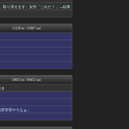
日刊やきう速報
すまいる(^-^)ぶろぐ
金、取り戻せます」女性「これだ！」→結果
常識的に考えた
修羅場ライフ速報
アナきゃぷ速報
修羅場まとめ速報
11236 in / 31887 out
育児板拾い読み
ゲーム実況者速報＠YouT...
乃木通 乃木坂46櫻坂46...
投資ちゃんねる
コンテンツ・声優 | ラブ...
アニメリアクト
Y速報
みそパンNEWS
渡る世間はキチばかり - ...
修羅の華-家庭・生活まとめ
10013 in / 49452 out
妹はVIPPER
引き
痛いニュース(ﾉ∀`)
韓国ニュース反応まとめ
ニチカン！
ファ板速報
滅茶苦茶やろなぁ」
モッコスヌ〜ン
エアライン本舗
坂道情報通～乃木坂46まと...
日向坂46まとめもり～