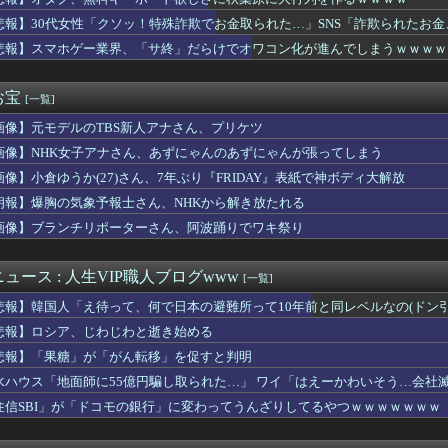
につまらなくなった漫画」←思い浮かべた作品
から」障害のある甥を私に預けようとする義兄嫁、甥を溺愛し勝手に...
悲報】30代女性「クソッ！特殊詐欺でお金取られた…」SNS「詐欺られたお
Spire』が初見でも上手い人は「再確認が少ない」「視野が...
ｗｗｗ
悲報】スマホゲー業界、「サ終」だらけでオワコン化が進んでしまうｗｗｗｗ
ートで鉢合わせした託児ママに「食べている間でいいから」と子供を...
 ニットの巨乳、谷間チラ！！
好きな人を奪ったA子「好きじゃないのに愛されて困る〜」⇒悲劇の...
お宝
[一覧]
ちょっといいもの食べるにはどうすればいい？
画像】元モデルのTBS新人アナさん、プリケツ
バーにんほってコラボ→アニメファンがブチギレｗｗｗｗｗｗｗｗｗ...
ww大変なことになってるって...
画像】NHK女子アナさん、あずにゃんのあずにゃんが張ってしまう
、「日米協調介入」すら無効化してしまうｗｗｗｗｗ
画像】小倉ゆうか(27)さん、7年ぶり『FRIDAY』表紙で神ボディ大解放
【祝】逢田梨香子さん、誕生日【Aqours】
た…」これ描いて死ね 第6話の海外反応
朗報】爆胸の気象予報士さん、NHKから解き放たれる
」という絵師の力で硬派ファンタジーと誤解させ人気出たなろう作品...
画像】ブランチリポーターさん、阿波踊りでワキ祭り
れ反対」大幅増 東大調査、若い世代で多く
士にフラれたキチママ。逆恨みで娘を使って狂言した結果、保育所が...
子煩悩だけどキレると周りが見えなくなる夫が怖くなってきた。これ...
ュース : 人生VIP職人ブログwww
[一覧]
、とうとう入浴を余儀なくされるｗｗｗｗｗｗｗ
悲報】韓国人「え待って、何で日本の避難所って10年前と同レベルなの(ドン
猛暑と資金難に苦しむ
門戸を閉ざす中、K-ワクチンがアフリカを守る」と話題に
悲報】ロシア、じわじわと逝き始める
「この鉄板、3倍速く焼けるやつだ」
悲報】「果糖」が「がん転移」を促すと判明
ャージズボン着てる女子だらけやん
水ハウス「地面師に55億円騙し取られた…」 ワイ「はえーかわいそう…会社
レ中「寝たほうが良い」でブチギレ→器具破壊の瞬間
ア旅行先ランキング、日本はタイ、インドネシアに次いで3位ランク...
住信SBI」が「ドコモの銀行」に変わってうんざりしてるやつｗｗｗｗｗｗｗ
、賀喜遥香ちゃんの優しさを語る！！！【乃木坂46】
井新奈、初の単独テレビ出演が決定！！！