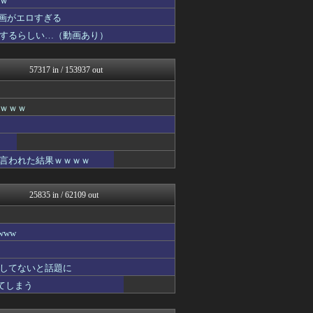
ｗ
私が悪いの？【海外の反応】
画がエロすぎる
Ask Reddit まと...
するらしい…（動画あり）
けおけお速報
韓国ニュース反応まとめ
ニチカン！
57317 in / 153937 out
ネトウヨにゅーす
ガンダムブログ（情報戦仕様...
日向坂46まとめもり～
ｗｗｗｗ
まとめロッテ！
ベイスターズNEWS
国難にあってもの申す！！
JDM速報 海外の反応
言われた結果ｗｗｗｗ
櫻坂46まとめもり～
ゆめ痛 -自動車まとめブロ...
日向坂46まとめ速報
25835 in / 62109 out
乃木坂46まとめ 乃木りん...
軍事・ミリタリー速報☆彡
スマブラ屋さん | スマブ...
ww
海外の反応スポーツ
わんこーる速報！
アニゲー速報
してないと話題に
異世界転生まとめ速報
れてしまう
修羅ママ速報
ラビット速報
デジタルニューススレッド