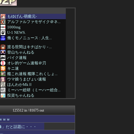
もゆげん-萌癒元-
アルファルファモザイク＠ネ...
1000mg
U-1 NEWS.
働くモノニュース : 人生...
渡る世間はキチばかり - ...
登山ちゃんねる
バイク速報
オレ的ゲーム速報＠刃
キニ速
艦これ速報 艦隊これくしょ...
ウマ娘うまぴょい速報
ほんわかMkⅡ
ミーハー総研（ミーハー総合...
投資ちゃんねる
みそパンNEWS
ガラパゴスジャパン - 海...
125512 in / 81675 out
それからの出来事() アイ...
パカ娘速報！！ウマ娘まとめ...
ｗｗｗ
乃木通 乃木坂46櫻坂46...
像」だと話題に・・・
footballnet【サ...
かぞくちゃんねる