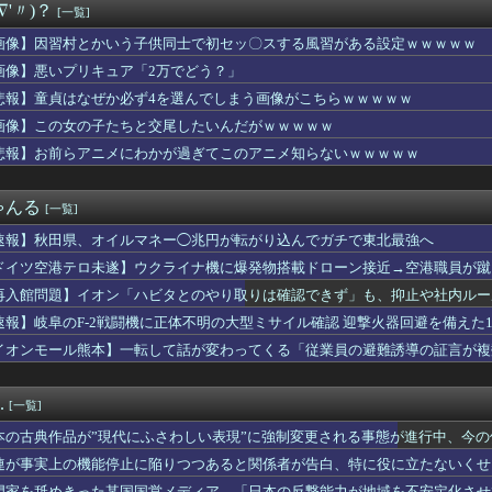
∇'〃)？
[一覧]
のトマホーク試射を批判「周辺の安全保障上の脅威を口実に再軍備を...
ても車がヤバい事故動画、謎にバイク批判派が湧いてきて終わる
画像】因習村とかいう子供同士で初セッ〇スする風習がある設定ｗｗｗｗｗ
、オイルマネー◯兆円が転がり込んでガチで東北最強へ
画像】悪いプリキュア「2万でどう？」
友達と脚の細さを比較されてしまうｗｗｗｗｗｗｗｗｗ （※画像...
こ前衆院議員、れいわ離党＆活動休止を発表 → 過去の「スジを通...
悲報】童貞はなぜか必ず4を選んでしまう画像がこちらｗｗｗｗｗ
ッカーの順位、固定化してもう覆すことができないｗｗｗｗ
画像】この女の子たちと交尾したいんだがｗｗｗｗｗ
試合ぶり25号特大ソロホームラン」
悲報】お前らアニメにわかが過ぎてこのアニメ知らないｗｗｗｗｗ
イレ、究極の二択を利用者に迫ってしまうｗｗｗｗｗｗ (※画像...
日発売のレオパルド、股関節が平成の作りすぎる…
肉、意味あるの？(笑)」←これｗｗｗｗｗｗ
ゃんる
[一覧]
人少女を働かせていた男の裁判に世界が騒然！←「求刑が軽すぎる」...
ダルティックなスポットｗｗｗｗ
速報】秋田県、オイルマネー◯兆円が転がり込んでガチで東北最強へ
田さん（34）の奇行・奇言で打線組んだ・・・
ドイツ空港テロ未遂】ウクライナ機に爆発物搭載ドローン接近→空港職員が蹴
10,000人以上死亡、ほとんどがお前らと同年代で若者は元気💪
能C4搭載していた」
とうとう入浴を余儀なくされるｗｗｗｗｗｗｗｗｗｗｗｗｗｗｗｗｗ...
再入館問題】イオン「ハビタとのやり取りは確認できず」も、抑止や社内ルー
遣の最適解はこれ以外にない説
速報】岐阜のF-2戦闘機に正体不明の大型ミサイル確認 迎撃火器回避を備えた1
あのっ…！よかったらホテル…」女「ぷっwww」
イオンモール熊本】一転して話が変わってくる「従業員の避難誘導の証言が複
不足になった沖縄のスーパーに行ってみたら、なぜか辛ラーメンだけ...
いんだけど北海道だからかしら
ェラで懲役7年求刑！刑法の「挿入」定義が招く衝撃の現実
.
[一覧]
んの作者さん、泣いてしまう😢
首相、秋の内閣改造で目論む「麻生支配からの脱却」…茂木敏充氏も...
本の古典作品が”現代にふさわしい表現”に強制変更される事態が進行中、今
”現代にふさわしい表現”に強制変更される事態が進行中、今の価値...
連が事実上の機能停止に陥りつつあると関係者が告白、特に役に立たないくせ
なって炊き込みご飯が簡単で美味しくてコスパもいいことに気づいた
門家を舐めきった某国国営メディア、「日本の反撃能力が地域を不安定化させ