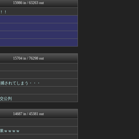
ぶる速-VIP
15986 in / 63263 out
うしみつ-5chまとめ-
！！
政経ワロスまとめニュース♪
サイ速
HANO-K
資格ちゃんねる
げぇ速
不思議.net - 5ch...
わんこーる速報！
じゃぽにか反応帳
女子アナお宝画像速報－5c...
15704 in / 76298 out
カンダタ速報
かせまと！
おたくみくす 声優まとめ
Zチャンネル＠VIP
逮捕されてしまう・・・
watch＠２ちゃんねる
いたしん！
mutyunのゲーム+αブ...
交公判
GUNDAM.LOG｜ガン...
ウマ娘まとめ速報うまろぐ
アルファルファモザイク＠ネ...
14687 in / 45381 out
VTuberNews
WorldFootball...
ほんわかMkⅡ
果ｗｗｗｗ
オレ的ゲーム速報＠刃