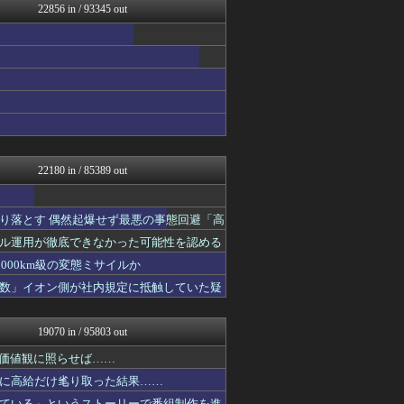
22856 in / 93345 out
にゅーすアルー！
オレ的ゲーム速報＠刃
おーるじゃんる
うしみつ-5chまとめ-
政経ワロスまとめニュース♪
【サッカー まとめ】サカラ...
まるっと翻訳
不思議.net - 5ch...
ガンプラ ログ
筋肉速報
22180 in / 85389 out
海外さんいらっしゃい 海外...
いたしん！
ぐら速 -声優まとめ速報-
り落とす 偶然起爆せず最悪の事態回避「高
痛いニュース(ﾉ∀`)
ル運用が徹底できなかった可能性を認める
あらまめ2ch
原神速報 | GENSHI...
000km級の変態ミサイルか
アルファルファモザイク＠ネ...
数」イオン側が社内規定に抵触していた疑
かんにゅー -韓国の反応-
育児板拾い読み
モッコスヌ〜ン
19070 in / 95803 out
漫画まとめ速報
日本第一！ニュース録
の価値観に照らせば……
U-1 NEWS.
に高給だけ毟り取った結果……
ゴールデンタイムズ
ている」というストーリーで番組制作を進