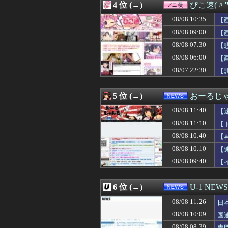
4 位 (→)
ぴこ速(〃'
08/08 11:40
中国、海上自衛隊
08/08 11:40
【動画】どう見
08/08 10:35
【
08/08 11:40
【速報】秋田県
08/08 09:00
【
08/08 11:39
ディズニーJK、
08/08 07:30
08/08 11:38
【悲報】大石あき
【
08/08 11:38
【悲報】欧州サ
08/08 06:00
【
08/08 11:37
海外「村上宗隆6
08/07 22:30
【
08/08 11:35
【絶望】大阪のト
08/08 11:35
【ガンプラ】今
08/08 11:34
こじるり「その筋
5 位 (→)
おーるじ
08/08 11:34
日本で12歳タイ
08/08 11:32
【画像】このア
08/08 11:40
【
08/08 11:32
【お誕生日】逢
08/08 11:10
【
08/08 11:31
ドイツ、熱中症で
性
08/08 10:40
08/08 11:30
【速報】オタク、
【
08/08 11:30
【原神】探索派
08/08 10:10
【
08/08 11:30
【画像】弱男「
08/08 09:40
【
08/08 11:30
韓国人「台風で品
い
08/08 11:30
朝顔まだ咲かな
08/08 11:30
【斉藤慎二】フ
6 位 (→)
U-1 NEWS
08/08 11:29
【悲報】みいちゃ
08/08 11:29
【女性自身】高市
08/08 11:26
日
08/08 11:26
日本の古典作品が
08/08 10:09
国
08/08 11:26
自炊するように
08/08 08:39
専