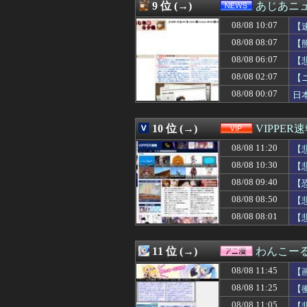
08/08 11:09
【悲報】みいち
9 位 (→)
あじあニ
08/08 11:09
女上司（27）に
08/08 10:07
08/08 11:08
【動画】へずまり
【
08/08 11:08
バイク乗りワイ
08/08 08:07
【
08/08 11:06
【GAME】「任
08/08 06:07
【
08/08 11:05
【悲報】競艇に8億
08/08 11:05
モニター24と2
08/08 02:07
【
08/08 11:05
【悲報】妹さん
08/08 00:07
日
08/08 11:05
【悲報】オタク
08/08 11:05
中国人「サッカー
08/08 11:05
【動画】歌舞伎
10 位 (→)
VIPPER
08/08 11:05
マリオカートワ
08/08 11:20
【
08/08 11:04
Xの現在の収益分
08/08 11:04
今期の覇権アニメは
08/08 10:30
【
08/08 11:03
【悲報】佐藤二朗
08/08 09:40
【
08/08 11:03
【悲報】ジャンポ
08/08 11:02
08/08 08:50
【画像】女「私
【
08/08 11:02
PSって今年話
08/08 08:01
【
08/08 11:02
「METAL BU
08/08 11:01
【ウマ娘】追込サ
08/08 11:00
【自由研究】スカ
11 位 (→)
わんこー
08/08 11:00
【にじさんじ】3SKM
08/08 11:45
【
08/08 11:00
◆悲報◆浦和レッズ
08/08 11:00
【セール】レグザ
08/08 11:25
【
08/08 11:00
会社「辞めたいな
08/08 11:05
【