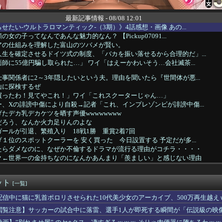
最新記事情報 - 08/08 12:01
せたい-ウルトラロマンティック-（3期）》4話感想・画像 あの...
女の子ってなんであんな魅力的なん？ 【Pickup07091...
アの仕組みを理解した富山のツバメが賢い。
生を確定させるドイツ式の制度、「バカを振い落せるから合理的だ」...
師に55億円騙し取られた…」 ワイ「はえーかわいそう…会社滅茶...
事関係者に2～3年隠したいという夫。理由を聞いたら『世間体が悪...
山に探検するぜ
買ったわ！見てやこれ！」ワイ「これスクーターじゃん…」
、Xの誹謗中傷により自殺→記者「これ、インプレゾンビが誹謗中傷...
たデカ乳デカケツを晒す声優wwwwwwww
だろう、なんか火力足りんのよな
ールが引退、繁殖入り 18戦1勝 重賞2着7回
１位のスポットクーラーを 安く買った 今日設置する 予定だが多...
たらダメなのに、なぜか不倫するドラマが流行る理由がコチラ・・・・
ク←世界一の金持ちなのになんかあんまり「羨ましい」と感じない理由
市総理と面会決定も…発言不可、握手のみ 8月9日長崎の被爆体験...
アジアで唯一『世界住みやすさ指数』トップ10の都市がある国とな...
ット
故か怒っているやよいのご機嫌を直す方法
[一覧]
ネスは陽射しや雨を防げそうなの良いよね
配信中に猫に乳首ポロリさせられた10代美少女のアーカイブ、500万再生越え
ッチガチになった顔、大変なことになってるって...
閲覧注意】サッカーの試合中に落雷、選手1人が即死する瞬間が「伝説級の映
W杯で加入者数5倍に 視聴者数は6700万人 総視聴数も4億...
ない」って、正しくは「優しさ以外にセールスポイントのない男がモ...