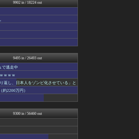
MLB NEWS@まとめ
9902 in / 18224 out
婚外ちゃんねる
婚外ちゃんねる
もえるあじあ(･∀･)
。
ガールズVIPまとめ
素敵な鬼女様
ガジェット2ch
ファ板速報
ファ板速報
ファ板速報
9495 in / 26493 out
ュで逃走中
ｗｗｗｗｗ
り返し、日本人をゾンビ化させている」と
約2200万円）
9300 in / 56460 out