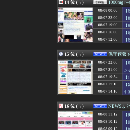
08/08 10:57
14 位 (→)
村上宗隆25号ホ
1000mg
[一
08/08 10:57
眉毛の整え方が
08/08 00:00
【
08/08 10:57
うちの親父は「ち
08/08 10:57
08/07 22:00
社民党 福島みず
【
08/08 10:57
白髪染め、面倒
08/07 19:00
【
08/08 10:57
マンションの隣人
08/07 16:00
【
08/08 10:56
Amazonのアツ
08/08 10:56
防水×裸足感覚の5
08/07 12:00
【
08/08 10:56
Z世代で再注目の有線
08/08 10:56
オーダースーツ専
15 位 (→)
保守速報
08/07 22:00
【
08/07 21:00
ジ
08/07 19:54
【
主
08/07 15:10
【
08/07 14:10
中
16 位 (→)
NEWSま
08/08 11:12
【
08/08 10:12
【
08/08 09:12
【