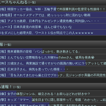
ゃんの作者さん、泣いてしまう
ュースちゃんねる
[一覧]
耳元で「ばか。役立たず。給料泥棒」って囁かれた結果ｗｗｗｗｗｗ...
ゅう議員、熊本地震被災地で冷感ポンチョ配布 → 被災民の衝撃の...
速報】韓国サッカー協会、W杯・五輪予選で外国審判員や監督官を性接待！！
、バイク降りる事を決意する………
熊本地震】オールドメディアでは、絶っっっっっ対に流れない動画
天堂」の熊本地震被災者支援策が物議！海外ファン「神対応」「金額...
悲報】アメリカ政府、日本円をアルゼンチン通貨危機と同列扱いへ・・・
6000万円つぎ込んだ税務署職員、3億3400万円しか回収で...
7で迷ってるんだが…
ニュース】日本共産党の街宣車、ほんと碌でもないな
、兄との旅行でダブルベッドを予約してしまう⇒ｗｗｗｗｗｗ
本をダメにした総理大臣、ワースト１位が同点でこの人ｗｗｗｗｗｗ
、無料キーボード欲しさに秋葉原に大行列を作るｗｗｗｗ
W杯の日本戦で、何回も映っていたこの女性は一体誰？」 中国人「...
町女子さん、ラブホに行きたすぎてご乱心ｗｗｗｗｗｗ
速報
[一覧]
ールドはどうすればよかったのか
悲報】熊本避難所の皆様「パンばっかり。飽き飽きしてる」
配、一旦9月7日で終了へ
？20代「ヤニネコ」30代「BLEACH」40代「なのは」5...
悲報】とんでもない交際報告をした大物YouTuberさん、破局を発表😭
(57)主演予定だった映画『踊る大捜査線』スピンオフ作品の撮影...
恐怖】22歳女さん、商業施設で通りすがりの面識の無いJCにラリアットして
ケ斉藤の弁護士「ロケバスには運転手いた。常識的に考えてフェラさ...
が選ばれた女！帰る場所はタワマンｗ」
悲報】広末涼子さん、病気を患っていた模様・・・
題のゲームほぼあそべてないけどなにしてんの？？？
悲報】「舌を入れてきたから歯と口でブロック」元ジャンポケ斉藤の不同意性
ILD ゴッドガンダム（明鏡止水）」が展示！だいぶオレンジ強...
ポカが一向にアップデートされない理由…「これだけ出さないってこ...
ートは何度まで回っても広がらない？→270°まで可能と判明ｗｗ...
る速報！
[一覧]
 1st LIVE「One-Off 」、直前放送＆最速...
画像】女子の体型ジャンル、確立される！お前らはどれが好きや？
GK西川くんｘG0.99で4失点！攻撃は10人でｘG2.56...
の100インチも！シャープAQUOS、パナソニックビエラなどの...
衝撃】キッズ「ママー、誕生日までに隠し部屋作って」母親「わかった」→結
ら辞めろ。お前の代わりはいくらでもいる」→結果ｗｗｗｗｗｗｗｗ...
悲報】オタク、無料キーボード欲しさに秋葉原に大行列を作るｗｗｗｗ