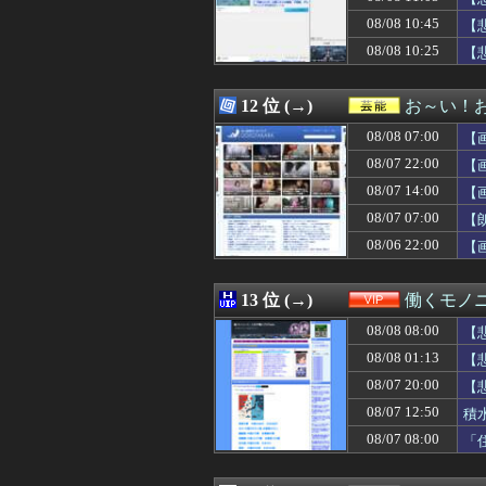
08/08 11:00
「途中から急激
08/08 10:45
08/08 11:00
「私さんはプロだ
【
08/08 11:00
『Slay the 
ｗ
08/08 10:25
【
08/08 11:00
【前編】フードコ
08/08 11:00
河出奈都美アナ
08/08 11:00
【胸糞】友人Bの
12 位 (→)
お～い！
08/08 11:00
子連れが外食で
08/08 07:00
【
08/08 11:00
アニメがVチュー
08/08 11:00
岩本蓮加の腹筋w
08/07 22:00
【
08/08 11:00
【悲報】日本円
08/07 14:00
【
08/08 11:00
【ラブライブ！】
08/07 07:00
08/08 11:00
海外「ウルっとき
【
08/08 11:00
「オーバーロード
08/06 22:00
【
08/08 11:00
「外国人受け入
08/08 11:00
イケメン男性保育
08/08 11:00
【1/2】普段は
13 位 (→)
働くモノニ
08/08 11:00
【速報】オタク
08/08 08:00
【
08/08 11:00
甲子園出場校 
08/08 11:00
韓国人「世界が
08/08 01:13
【
08/08 11:00
【朗報】韓国人
08/07 20:00
【
08/08 11:00
最近グレーのジ
08/07 12:50
積
08/08 11:00
【堀大輔】筋ト
08/08 11:00
欧州旅行者のアジ
08/07 08:00
「
08/08 10:59
弓木奈於ちゃん
08/08 10:58
【日向坂46】坂