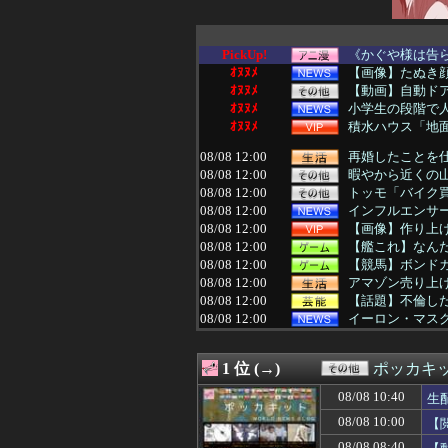
PickUp!
《かぐや様は告ら
ｵﾇﾇﾒ
【画像】たぬき顔の
ｵﾇﾇﾒ
【動画】自動ド
ｵﾇﾇﾒ
小学生の段階で人
ｵﾇﾇﾒ
積水ハウス「地面
08/08 12:00
再婚したことを仕
08/08 12:00
暇やから近くの
08/08 12:00
トッモ「バイク
08/08 12:00
インフルエンサー
08/08 12:00
【画像】作り上げ
08/08 12:00
【艦これ】なん
08/08 12:00
【競馬】ボンドガ
08/08 12:00
アマゾン売り上げ
08/08 12:00
【話題】不倫し
08/08 12:00
イーロン・マス
08/08 12:00
「非常に残念」高
08/08 12:00
海外「日本がまた
1 位 (→)
ポッカキ
08/08 12:00
【アイマス】何
08/08 12:00
【ウマ娘】アイ
08/08 10:40
生
08/08 12:00
賀喜遥香さんのガ
08/08 10:00
【
08/08 12:00
DAZN サッカー
08/08 12:00
「優しい男はモテ
08/08 08:40