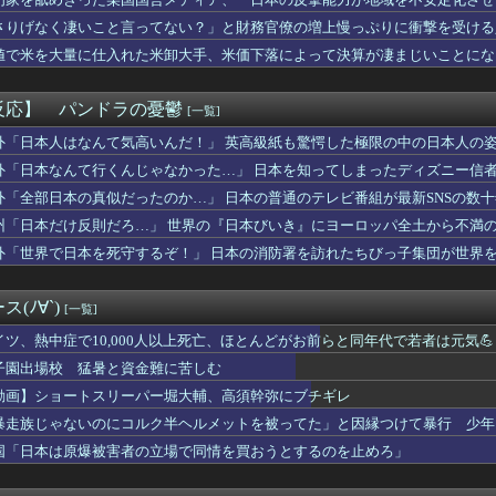
ママー、誕生日までに隠し部屋作って」母親「わかった」→結果ｗｗ...
ようとするも……
めて浮気のsexした結果ｗｗｗｗｗｗｗｗｗｗｗwwww
さりげなく凄いこと言ってない？」と財務官僚の増上慢っぷりに衝撃を受ける
騎乗した名馬５頭を語る
……
値で米を大量に仕入れた米卸大手、米価下落によって決算が凄まじいことにな
ン偉業達成なるか？PHIで優勝すれば北米4大スポーツ初の快挙
していた姉が『ZARDの坂井』についてこう言っていた
ES』全25巻すべて「50％ポイント還元」セール！8,930...
反応】 パンドラの憂鬱
[一覧]
JK10人とS●Xしてハメ撮り770本撮ったイケメン逮捕ww...
難所の皆様「パンばっかり。飽き飽きしてる」
外「日本人はなんて気高いんだ！」 英高級紙も驚愕した極限の中の日本人の
Gエンタ本社前でゴルフクラブを振り回し逮捕…韓国
外「日本なんて行くんじゃなかった…」 日本を知ってしまったディズニー信
のノクトさん、ガチで理想的な主人公だったｗｗｗｗ
外「全部日本の真似だったのか…」 日本の普通のテレビ番組が最新SNSの数
社員にビブー好きがいるに違いない（確信
なのになぜか収入が多い」2ｃｈ「どうせ水商売やろｗ」俺（そうな...
州「日本だけ反則だろ…」 世界の『日本びいき』にヨーロッパ全土から不満
れすれを抜けて飛行場へ、車輪を出さないまま胴体着陸「これよりひ...
外「世界で日本を死守するぞ！」 日本の消防署を訪れたちびっ子集団が世界
・特撮・アニメ・漫画・ゲームで「主人公がガチで敗北した回」と聞...
 参政党、福岡県議選に30人擁立方針 神谷代表「新しい選択肢を...
ちの良い取引が～」って評価してくれた女に「もっと気持ちよくして...
(ﾉ∀`)
[一覧]
与一郎の死ぬシーン長すぎ・・・・
女さん、童貞君にクッソエ○チな下着を見せつけてしまうｗｗｗｗｗ...
イツ、熱中症で10,000人以上死亡、ほとんどがお前らと同年代で若者は元気💪
広、極秘に『ある事』を始めていたと判明する・・・
子園出場校 猛暑と資金難に苦しむ
見てたらケロット柄が2回出たのにハズレてた…流石にヤバすぎじゃ...
動画】ショートスリーパー堀大輔、高須幹弥にブチギレ
朗、沈黙を破り完全勝利宣言
室外機、ガチのマジでおわるｗｗｗ【エアコン】
暴走族じゃないのにコルク半ヘルメットを被ってた」と因縁つけて暴行 少年ら
未遂】ウクライナ機に爆発物搭載ドローン接近→空港職員が蹴り落と...
国「日本は原爆被害者の立場で同情を買おうとするのを止めろ」
虎金妃笑虎がNELLマットレスをガチレビュー！皆担とニコたんの...
トスリーパー堀さん、高須幹弥に医学的に詰められてガチ切れwwww