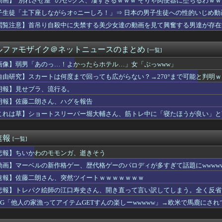
動画】”別れさせ屋” のセ○クス、凄すぎるｗｗｗ そりゃ肉便器に堕ちるわｗｗ
くけど、私は家にいればいいの」毎日言われた20歳がついに返した...
子生徒「土下座しながらオ○ニーしろ！」⇒ 日本の男子生徒への性的いじめ動
分かってたら、お前は産まなかった」親に言われた一言が何十年も消...
ンロンパ2×2』少なくとも此方の予想に対する逆張りしてくる事は...
閲覧注意】首吊り自殺中に失禁する美少女達の動画を見て興奮する男達が存在
ギハとユン・ガイ、18歳差を乗り越え熱愛を認める」→「羨ましい...
「日本の弁当屋の貼り紙、最後の一行がずるい」
ルファモザイク＠ネットニュースのまとめ
[一覧]
の水道哲学、ネタ元は宗教団体の無償労働だった
マツナガスレ、これで24歳は無理あるだろ…
画像】弱男「あのっ…！よかったらホテル…」女「ぷっwww」
イドル大決戦... 坂道vsカワラボvsスタダvsハロプロ...
自由研究】スカートは何度まで回っても広がらない？→270°まで可能と判明
) 13試合 4勝6敗 防御率3.41←今オフFA
】佐伯解説員、ディアーナ4連敗を予想して、ブルーウォーカー太田...
朗報】見せブラ、流行る。
いで逮捕 エジプト国籍の男性を不起訴処分 鳥取地検 [8/8]
朗報】佐藤二朗さん、ハグを報告
ヨタセリカはクールで信頼性が高く、運転が楽しいスポーツカーだっ...
これは草】ショートスリーパー堀大輔さん、筋トレ中に「寝たほうが良い」と
hシングル、坂道グループのスケジュールを見ると...
過去最少の21%へ低下！タイムズ会員にアンケート
月、坂道vsカワラボvsスタダvsハロプロの大激戦
速報
[一覧]
6、歴代最低タイトルを更新
ン・トルコ3カ国が共同防衛協定締結…「イスラム版NATO」指摘...
悲報】ちいかわのモモンガ、逝きそう
ードボーイってアレ大丈夫なんか？？？？？
動画】マーベルの新作格ゲー、歴代格ゲーのパロディが多すぎて話題にwwwww
号ホームランにMLBファン騒然！←「素晴らしいパワーだ！」（海...
体型ジャンル、確立される！お前らはどれが好きや？
速報】佐藤二朗さん、突然ツイートｗｗｗｗｗｗｗ
わのモモンガ、逝きそう
悲報】トレパク絵師の江口寿史さん、開き直って言い訳してしまう。全く反省
タクくん、女の服の構造がわからず全世界に恥を晒してしまうw
RPG「他人の家漁ってアイテムGETすんの楽しーwwwww」→欧米で馬鹿にさ
か月半ほどお試し同居。トメ「無理！帰る！」私（だよね～よかった...
(32)、自分のシコポイントに気がつくｗｗｗｗｗｗｗｗｗｗ
撃】ヤニねこちゃんの尻が凄すぎるｗｗｗｗもしかして…ヤニねこち...