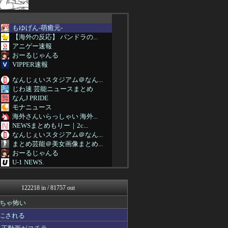
もゆげん-萌癒元-
【海外の反応】 パンドラの...
アニゲー速報
おーるじゃんる
VIPPER速報
なんじぇいスタジアム＠なん...
じわ速 芸能ニュースまとめ
なんJ PRIDE
モナニュース
海外さんいらっしゃい 海外...
NEWSまとめもりー｜2c...
なんじぇいスタジアム＠なん...
まとめ芸能＠美女画像まとめ...
おーるじゃんる
U-1 NEWS.
海外の反応 ディミヌート
あじあニュースちゃんねる
122218 in / 81757 out
まにゅそく 2chまとめニ...
艦これ速報 艦隊これくしょ...
ちゃ怖い
女子アナお宝画像速報－5c...
 にされる
わんこーる速報！
不思議.net - 5ch...