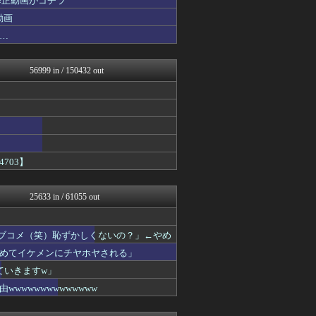
修正動画がコチラ
カンダタ速報
動画
GUNDAM.LOG｜ガン...
…
なんJ PRIDE
うまぴょいチャンネル -ウ...
ウマ娘まとめ速報うまろぐ
56999 in / 150432 out
哲学ニュースnwk
あ艦これ ～艦隊これくしょ...
ラビット速報
アルファルファモザイク＠ネ...
コンテンツ・声優 | ラブ...
VIPPER速報
footballnet【サ...
703】
ゲーム実況者速報＠YouT...
みそパンNEWS
痛いニュース(ﾉ∀`)
25633 in / 61055 out
投資ちゃんねる
けおけお速報
ニチカン！
ラブコメ（笑）恥ずかしくないの？」←やめ
ポッカキット
ガンダムブログ（情報戦仕様...
めてイケメンにチヤホヤされる」
まとめロッテ！
ていきますw」
素敵な鬼女様
wwwwwwwwwwww
国難にあってもの申す！！
軍事・ミリタリー速報☆彡
なんじぇいスタジアム＠なん...