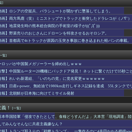
気持ち悪い…角栓、歯茎 苦情が急増
覧]
たFPS『AVA』、まさかの新作プロジェクトが始動！2026...
動画】ロシアの空挺兵、パラシュートが開かずに墜落してしまう。
のドラマのレ◯プシーン、今見るとアウトすぎる・・・
の末路がヤバすぎるｗｗｗｗ 10年前ヨッメ性行為中「あんっ！あ...
動画】両方馬鹿（笑）ミニストップでトラックと衝突したドラレコが（ノ∇`）
ガチで疑問なんだけどオカルト信者って台を休ませなかったら爆連し...
動画】地震発生時の熊本総合病院の手術室の様子が(((ﾟДﾟ)))
なただと、お父さんにもわかってしまいますが…」私「かまいません...
動画】野菜売りのおじさんにドローンを特攻させるおそロシア。
スレ｜王国民集合（雑談広場）#92
ゃるさん、引退
動画】首都高で4tトラックが原因の玉突き事故に巻き込まれた軽バンの車載。
のぶってえ下半身ガチでエグいって・・・
、ブラ線浮き出るポロシャツおっぱい横乳の膨らみ最高！
[一覧]
ーロッパが中国製メガソーラーを締め出しｗｗｗ
衝撃】中国製ルーター20機種にバックドア発見！ ネットに繋ぐだけで35秒ご
速報】れいわ新選組、「いのちの党」に党名変更ｗｗｗｗｗｗ
朗報】日産e-power、無給油で1980km走行しギネス記録を達成 55Lタンクでリ
速報】北朝鮮が日本海に向けてミサイル発射
主義！
[一覧]
日本帝国陸軍「侵攻できたとして、食糧どうすんだよ」大本営「現地調達」陸
んでみんなそんなに共産主義嫌なん？
悲報】トランプ肝入りの「戦艦トランプ」、一隻作るのに4兆円かかる模様www