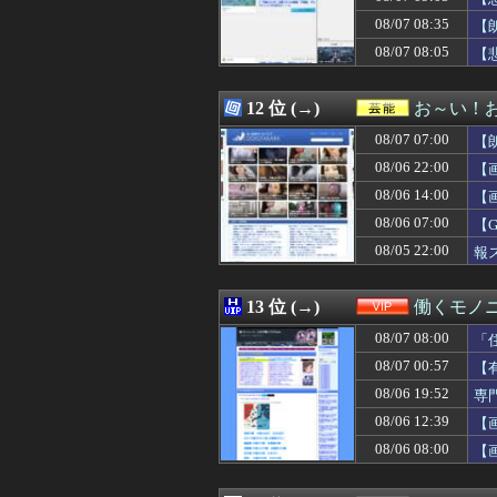
08/07 09:08
【悲報】熊本県知
08/07 08:35
08/07 09:07
【悲報】「店員」
【
08/07 09:06
1年前に別れた元
08/07 08:05
【
08/07 09:05
【画像】女子高
08/07 09:05
【衝撃】週刊少年
08/07 09:05
大日本帝国陸軍「
12 位 (→)
お～い！
08/07 09:05
【画像】ワイ「
08/07 07:00
【
08/07 09:05
旅行先で綺麗なガ
08/07 09:05
【画像】7人の
08/06 22:00
【
08/07 09:05
【悲報】ラノベ作
08/06 14:00
【
08/07 09:04
規制強化で他国か
08/06 07:00
08/07 09:03
中国製ルーター
【
08/07 09:03
【画像】最新の
08/05 22:00
報
08/07 09:03
友人が自分とゲー
08/07 09:03
【悲報】ナイナイ
08/07 09:02
バンナム1Q決算「ガ
13 位 (→)
働くモノニ
08/07 09:01
今iPhone 17 P
08/07 08:00
「
08/07 09:01
【悲報】ロッテ
08/07 09:01
【謎】女「43
08/07 00:57
【
08/07 09:01
10/29発売予定『Pha
08/06 19:52
専
08/07 09:01
【ウマ娘】要求
08/06 12:39
【
08/07 09:00
【海外の反応】フ
08/07 09:00
【悲報】ブルア
08/06 08:00
【
08/07 09:00
【朗報】斎藤知
08/07 09:00
Blokeesのト