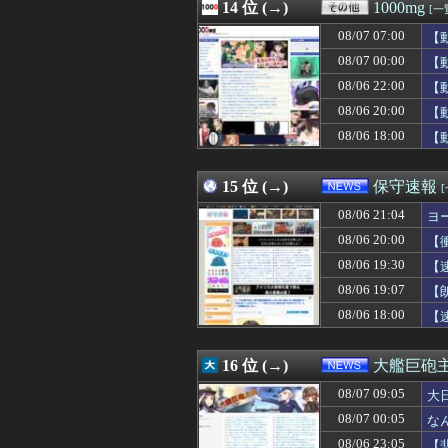
08/07 09:00
14 位 (→)
ネットの広告が
1000mg
[一
08/07 09:00
かつて一世を風靡し
08/07 07:00
【
08/07 09:00
【放送事故】昔
08/07 09:00
08/07 00:00
【衝撃】美人な嫁
【
08/07 09:00
【ビスティ打法】
08/06 22:00
【
08/07 09:00
警察「通報者があ
08/06 20:00
【
08/07 09:00
【日本ハム】雑談
08/07 09:00
【悲報】ばあち
08/06 18:00
【
08/07 09:00
寺田蘭世、最新
08/07 09:00
森山みなみアナ
15 位 (→)
保守速報
08/06 21:04
ヨ
08/06 20:00
【
08/06 19:30
【
08/06 19:07
【
08/06 18:00
【
16 位 (→)
大艦巨砲
08/07 09:05
大
08/07 00:05
な
08/06 23:05
【