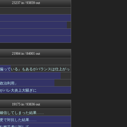
23237 in / 93859 out
スロ板-RUSH
アニはつ -アニメ発信場-
スマブラ屋さん | スマブ...
なんJ PRIDE
アニゲー速報
WorldFootball...
育児板拾い読み
なんじぇいスタジアム＠なん...
スコールちゃんねる｜２ちゃ...
修羅ママ速報
21904 in / 84001 out
オレ的ゲーム速報＠刃
にゅーすアルー！
おーるじゃんる
偏っている』もあるがバランスは仕上がっ
ゴールデンタイムズ
鬼女はみた -修羅場・恋愛...
アナ速‐女子アナ画像速報
政治利用」
ガンプラ ログ
がバレ大炎上大騒ぎに
世界の憂鬱 海外・韓国の反...
不思議.net - 5ch...
わんこーる速報！
19175 in / 93836 out
筋肉速報
海外のお前ら 海外の反応
確信してしまった結果……
パチンコ・パチスロ.com
更で対抗した結果……
いたしん！
む被災者に対して……