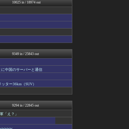
ほんわかMkⅡ
10025 in / 18974 out
オレ的ゲーム速報＠刃
VIPPER速報
デジタルニューススレッド
パチンコ・パチスロ.com
オーバージョイド！
ファイターズ王国＠日ハムま...
ゲーム実況者速報＠YouT...
乃木通 乃木坂46櫻坂46...
アイドル・女子アナ★吟じま...
9349 in / 25843 out
とに中国のサーバーと通信
ッター36km（SUV）
9294 in / 22845 out
軍「え？」
wwww