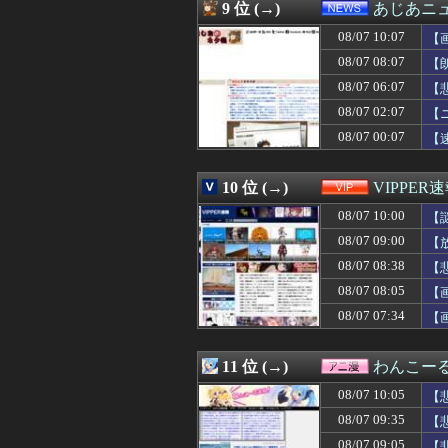
08/07 09:20
【朗報】USスチ
9 位 (→)
あじあニ
08/07 09:20
『ど根性ガエルの娘
08/07 10:07
08/07 09:20
【日本水産物輸入
【
08/07 09:19
【えっ】血迷って
08/07 08:07
【
08/07 09:18
【衝撃】居酒屋「
08/07 06:07
【
08/07 09:16
【朗報】『ぽこあ
08/07 09:15
16歳から結婚す
08/07 02:07
【
08/07 09:15
家族旅行にSwit
08/07 00:07
【
08/07 09:15
次の選挙迄の命だ
08/07 09:15
【悲報】肉便器
08/07 09:13
私の好きな日本
10 位 (→)
VIPPER
08/07 09:12
【悲報】 同人ゲ
08/07 10:00
【
08/07 09:12
【悲報】愛煙家
08/07 09:12
韓国人「現在の
08/07 09:00
【
08/07 09:12
【朗報】イギリス
08/07 08:38
【
08/07 09:11
芸能界を引退した
08/07 09:11
08/07 08:05
海外「先進国で
【
08/07 09:10
ニコニコ出身者が
08/07 07:34
【
08/07 09:10
研究者「株式投
08/07 09:10
【画像あり】わざ
08/07 09:10
【速報】刃物を
11 位 (→)
わんこー
08/07 09:09
【画像あり】Iカ
08/07 10:05
【
08/07 09:09
陸上100m全国
08/07 09:09
資格学校の同級
08/07 09:35
【
08/07 09:09
【高評価】戌神
08/07 09:05
【