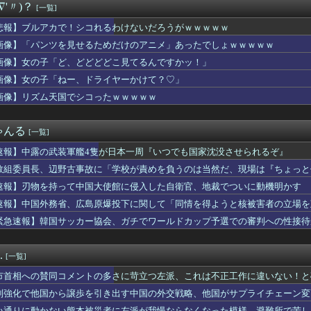
∇'〃)？
[一覧]
XBが検定通過！！バジリスクナンバリングタイトルが来るぞ～～！...
さんの日常、もうめちゃくちゃｗｗｗ
悲報】ブルアカで！シコれるわけないだろうがｗｗｗｗｗ
「ヤフオク」のページ、見つかるｗｗｗｗｗｗｗ
画像】「パンツを見せるためだけのアニメ」あったでしょｗｗｗｗｗ
、コロナに感染か
Saki-、役満炸裂で大荒れwwww.
画像】女の子「ど、どどどどこ見てるんですかッ！」
プさんゾンビタバコで閑古鳥！超絶ガララーガなのに2万人発表🤣
画像】女の子「ねー、ドライヤーかけて？♡」
に一時間～一時間半ぐらい勉強してるんだけどそんなもん？
画像】リズム天国でシコったｗｗｗｗｗ
師に55億円騙し取られた…」ワイ「はえーかわいそう…会社滅茶苦...
ー、新型マイコン「c100」を発売ｷﾀ━━━━(ﾟ∀ﾟ)━━...
当になった。私「ほら、電話とって」新人「嫌！怖い！」上司「あと...
ゃんる
[一覧]
府与党で言われている非核三原則の見直し、許すわけにはいかない」
しがらないEVを「売れたこと」にして補助金を騙し取る事案が横行...
速報】中露の武装軍艦4隻が日本一周『いつでも国家沈没させられるぞ』
野古事故に「学校が責めを負うのは当然だ、現場は『ちょっと偏って...
教組委員長、辺野古事故に「学校が責めを負うのは当然だ、現場は『ちょっと
ィービルダーの横川尚隆さん、最新の姿がヤバすぎる
る」
て！一緒に料理しよう」と言ったら、レストランの予約をされた。自...
速報】刃物を持って中国大使館に侵入した自衛官、地裁でついに動機明かす
菜アナが巨乳をキンプリに見せつけてしまう
速報】中国外務省、広島原爆投下に関して「同情を得ようと核被害者の立場を
真の背景削除？ガンプラの箱追加しといてあげよ🤗」
緊急速報】韓国サッカー協会、ガチでワールドカップ予選での審判への性接待
直接乗り出して大韓サッカー協会の非民主的な運営を厳しく批判した...
の子からする「甘い匂い」の正体⇒ｗｗｗｗｗｗｗｗｗｗｗｗｗ
、ビスケより弱かったｗｗｗｗ
.
[一覧]
JK「デカパイ見せつけながらピース！✌」
てた？」茨城の不法滞在アパートに海外びっくり仰天！（海外の反応）
市首相への賛同コメントの多さに苛立つ左派、これは不正工作に違いない！と
V XB（アクロス）」「eミリオンゴッド3CHB（メーシー）...
制強化で他国から譲歩を引き出す中国の外交戦略、他国がサプライチェーン変
上坂すみれさん、ガチでシコらせにくるｗｗｗｗｗｗｗｗｗｗ
い通りに動かない熊本被災者に左派が我慢ならなくなった模様、避難所で苦し