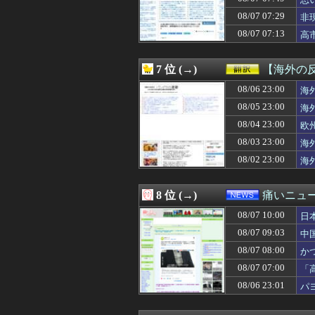
08/07 09:33
ワイ「セ○クスし
08/07 09:33
【おすすめ漫画
08/07 07:29
非
08/07 09:31
「高市総理には
08/07 07:13
高
08/07 09:31
【悲報】週刊少年
08/07 09:31
韓国人「海外の超
08/07 09:31
【悲報】FIFA会
7 位 (→)
【海外の
08/07 09:30
主人の通帳を見た
08/07 09:30
08/06 23:00
【悲報】山本太
海
08/07 09:30
居酒屋「6人で長
08/05 23:00
海
08/07 09:30
YouTubeプ
08/04 23:00
欧
08/07 09:30
これが“今”の“
08/07 09:29
大谷翔平 打率.297(6
08/03 23:00
海
08/07 09:29
俺「お前ら親指の
08/02 23:00
海
08/07 09:29
腹痛と下痢が止
08/07 09:29
【画像】めしぬ
08/07 09:29
中露軍艦4隻が”
8 位 (→)
痛いニュース
08/07 09:27
【ダブスタ】逆に
08/07 10:00
08/07 09:26
【為替相場】ドル
日
08/07 09:26
【画像】村重杏奈さ
08/07 09:03
中
08/07 09:25
【驚愕】女友達に
08/07 08:00
か
08/07 09:25
韓国人「どうやら
08/07 09:24
万年赤字のイン
08/07 07:00
「
08/07 09:21
ザイオンか佐野
る
08/06 23:01
パ
08/07 09:21
不動産投資ファンド
08/07 09:20
可愛すぎるおむす