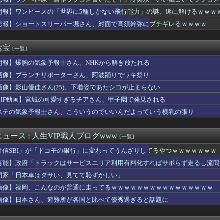
事、報道陣土足取材にマジギレ「遺族や被災者から強い不満でてる！...
と「定員」を間違えるガチでヤバいやつ、ネット上に多すぎる ← ...
朗報】ワンピースの「世界に5種しかない飛行能力」の謎、遂に解けるｗｗｗ
カレから「変わらず僕を待ってくれていると確信しています」とメー...
悲報】ショートスリーパー堀さん、対面で高須幹弥にブチギレるｗｗｗｗ
生さん、太ももで男子の顔を挟んでしまうｗｗｗｗｗｗｗｗｗｗ
ジャンプさん、ついに100万部を割ってしまう
侵攻できたとして、食糧どうすんだよ」大本営「現地調達」陸軍「え...
お宝
[一覧]
ミルク出たね」美少女「出たね、じゃねえ」
朗報】爆胸の気象予報士さん、NHKから解き放たれる
ラス工房の灰皿を愛煙家の父のお土産にしたんだけどダイソーでそっ...
ビキニ女子をタイプ別に並べてみた結果ｗｗｗｗｗｗ
画像】ブランチリポーターさん、阿波踊りでワキ祭り
家「新作ラブコメ書いたぞ！」冷笑系「いい歳こいてラブコメ書いて...
画像】影山優佳さん(25)、下着姿であたシコが止まらない
ら譲歩を引き出す中国の外交戦略、他国がサプライチェーン変更で対...
20機種にバックドア 外部から完全制御できる機能が仕込まれていた
GIF動画】宮城の可愛すぎるチアさん、甲子園で発見される
高橋真麻さん、デカい
ステの気象予報士さん、こういうのでいいんだよっていう横乳の張り
ムキャラの名前を入れた婚姻届をSNSに載せた。結婚報告したとこ...
岡村、家事をめぐる妻の不満に「言ってくれたら済む話やん」になる...
ンダム656億、ワンピ378億、DB299億、NARUTO...
ュース : 人生VIP職人ブログwww
[一覧]
ro Max買うってあり？
住信SBI」が「ドコモの銀行」に変わってうんざりしてるやつｗｗｗｗｗｗｗ
ドラ1石垣元気君ｗｗｗｗｗ
億円注文して………キャンセルっと！」←こいつの目的
有能】政府「トラックはサービスエリア利用有料化すればサボらず走るし流問
ntom Blade Zero』開発完了！8/12 ...
門家「日本車はダサい、見てて恥ずかしい」
スタミナってどうやって計算するのか未だに謎…
画像】福岡、こんなのが普通に走ってるｗｗｗｗｗｗｗｗｗｗｗｗｗｗｗｗ
ィリーズのオークション落札者がラジオで1イニング実況!【MLB...
カで！シコれるわけないだろうがｗｗｗｗｗ
画像】日本さん、避難所が各国と比べて優秀過ぎると話題に
事、年間1億円超かかる兵庫県の海外事務所を全廃へ
ランスフォーマーを店頭で見かけて一個摘まんだんだけどカッコい...