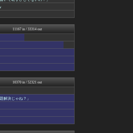
政経ワロスまとめニュース♪
今日速2ch
ｗ
修羅場ライフ速報
不思議.net - 5ch...
げぇ速
大艦巨砲主義！
11167 in / 33314 out
アニチャット
子育てちゃんねる
女子アナお宝画像速報－5c...
わんこーる速報！
U-1 NEWS.
痛いニュース(ﾉ∀`)
いたしん！
修羅の華-家庭・生活まとめ
watch＠２ちゃんねる
mutyunのゲーム+αブ...
10370 in / 52321 out
PCパーツまとめ
なんJ PRIDE
資格ちゃんねる
題解決じゃね？」
PlaySphere | ...
ウマ娘まとめ速報うまろぐ
ボールパーク速報 海外の反...
ぴこ速(〃'∇'〃)？
アルファルファモザイク＠ネ...
ヒーローNEWS