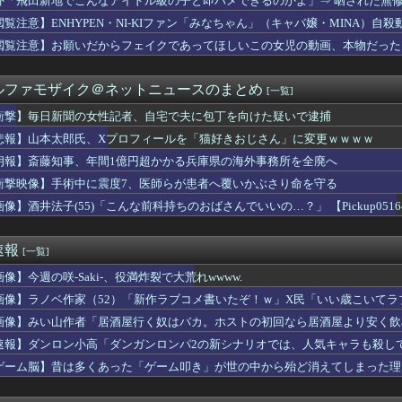
外「飛田新地でこんなアイドル級の子と即ハメできるのかよ」⇒ 晒された無
ラ「めっちゃ弱いです。マダンテしか能ないです。竜かもしれません...
閲覧注意】ENHYPEN・NI-KIファン「みなちゃん」（キャバ嬢・MINA）自殺
Dガンダム外伝まつり開幕！ガチャは来週かな？
澄「今の野球は長打、速いボールばっか」
閲覧注意】お願いだからフェイクであってほしいこの女児の動画、本物だった
ちゃんとアイちゃんの作接皆カプ
で語るインターネット老人会ｗｗｗ この話題についていけないって...
ルファモザイク＠ネットニュースのまとめ
[一覧]
】韓国サッカー協会、W杯予選の審判に“性接待”していたことが発...
マトウサギ 他
衝撃】毎日新聞の女性記者、自宅で夫に包丁を向けた疑いで逮捕
門家、高市を揶揄したAI画像を堂々と載せる （※画像あり）
悲報】山本太郎氏、Xプロフィールを「猫好きおじさん」に変更ｗｗｗｗ
聞の女性記者、自宅で夫に包丁を向けた疑いで逮捕
】声優との1体1イベントみんななに話すの？
朗報】斎藤知事、年間1億円超かかる兵庫県の海外事務所を全廃へ
億円注文して………キャンセルっと！」←こいつの目的
衝撃映像】手術中に震度7、医師らが患者へ覆いかぶさり命を守る
デン”三井寺 16歳4カ月5日でJ1開幕史上最年少先発デビュ...
像】酒井法子(55)「こんな前科持ちのおばさんでいいの…？」 【Pickup05164
ん、7年目にして最盛期を迎えるｗｗｗｗｗｗｗｗｗｗ
続赤字へ 「貯金」数年で枯渇、研究者の削減不可避
に支援したのに…「韓国産の水は水洗トイレに」
速報
[一覧]
欲しいんやが、、、」ヨッメ「金は？育児は？私の仕事は？キャリア...
マンエグゼ』があればモバイルバッテリーが発火する事件とかあるん...
像】今週の咲-Saki-、役満炸裂で大荒れwwww.
「日本の田舎の写真、これは反則だろ」
画像】ラノベ作家（52）「新作ラブコメ書いたぞ！ｗ」X民「いい歳こいて
のリアルな労働災害映像（一瞬で両手切断）、マジでめちゃくちゃ怖...
れｗと話題に
ン総裁「この暖かさをもった地球が人間さえ破壊するんだ（汗だく）...
画像】みい山作者「居酒屋行く奴はバカ。ホストの初回なら居酒屋より安く飲
0年の優勝球団www
速報】ダンロン小高「ダンガンロンパ2の新シナリオでは、人気キャラも殺し
の夫が大暴れ。私「休肝日くらい作ってよ」夫「必要ない！」→大暴...
ゲーム脳】昔は多くあった「ゲーム叩き」が世の中から殆ど消えてしまった理由ww
S&P500が最高値も円高でオルカン・S＆P500投信の含み...
原爆投下に関して「同情を得ようと核被害者の立場を政治利用」と主...
人、めちゃくちゃやる気があったことが判明