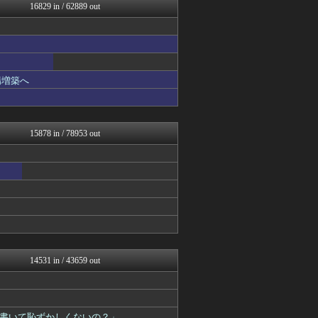
なんじぇいスタジアム＠なん...
16829 in / 62889 out
オレ的ゲーム速報＠刃
キムチ速報
男性様｜気団・生活2chま...
NEWSぽけまとめーる
なんJ PRIDE
鬼女の宅配便 - 修羅場・...
場増築へ
育児板拾い読み
反日愚国 恨寓瘻
まとめCUP
海外さんいらっしゃい 海外...
15878 in / 78953 out
ゴールデンタイムズ
NEWSまとめもりー｜2c...
ハウメニージャパン！
フィルダースチョイス
mashlife通信
海外の万国反応記＠海外の反...
スコールちゃんねる｜２ちゃ...
なんじぇいスタジアム＠なん...
ラビット速報
おーるじゃんる
14531 in / 43659 out
なんJミュージアム
コノユビニュース｜みんなの...
おうち速報
トレンドの通り道
書いて恥ずかしくないの？」