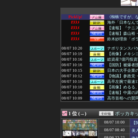
PickUp!
《蜘蛛ですが、な
ｵﾇﾇﾒ
海外「日本なんて
ｵﾇﾇﾒ
【速報】『テニス
ｵﾇﾇﾒ
【速報】森山裕・
ｵﾇﾇﾒ
鈴木紗理奈「ボ
08/07 10:20
ナポリタンスパ
08/07 10:19
【画像】メキシ
08/07 10:16
総資産7億円投
08/07 10:16
【国防】被爆者団
08/07 10:15
日本の大手企業の
08/07 10:12
【物議】参政党・
08/07 10:10
高卒左腕で最速1
08/07 10:10
【画像】めるる
08/07 10:10
【速報】中露の
08/07 10:09
高市首相への賛同
08/07 10:08
海外の反応：熊本
08/07 10:07
【画像】日本共
1 位 (→)
ポッカキ
08/07 10:06
【動画像】飛行
08/07 10:06
【艦これ】E3-
08/07 10:00
【
08/07 10:05
【画像】アイド
08/07 08:40
美
08/07 10:05
【悲報】アニメ「
08/07 10:05
【画像】女子「
08/06 22:22