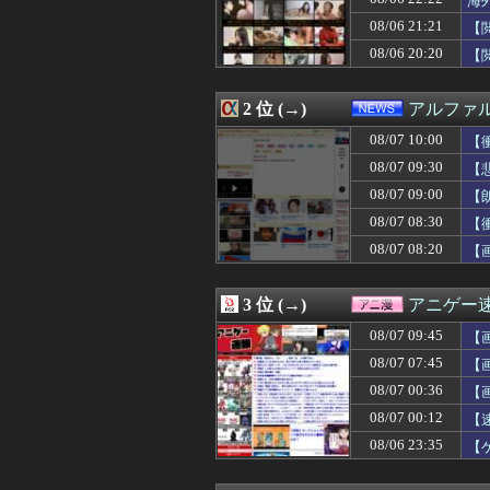
海
08/07 10:05
【DQ6】バーバ
08/06 21:21
【
08/07 10:02
【GジェネE】S
08/06 20:20
08/07 10:01
【悲報】桑田真
【
08/07 10:01
【ウマ娘】セイ
08/07 10:01
【雑談】ウマスレ
2 位 (→)
アルファ
08/07 10:00
【サッカー界激震
08/07 10:00
【艦これ】オオヤ
08/07 10:00
【
08/07 10:00
【悲報】ナフサ専
08/07 09:30
【
08/07 10:00
【衝撃】毎日新
08/07 10:00
【ラブライブ！
08/07 09:00
【
08/07 10:00
【謎】女「43
08/07 08:30
【
08/07 10:00
横浜M“和製フォー
08/07 08:20
【画
08/07 10:00
【覇権】原神さ
08/07 10:00
【東大】2年連
08/07 10:00
日本の地震被害
3 位 (→)
アニゲー
08/07 10:00
ワイ「子供2人目
08/07 10:00
現代版の『ロック
08/07 09:45
【画
08/07 10:00
【衝撃】韓国人
08/07 07:45
【
08/07 10:00
【閲覧注意】工場
た
08/07 09:59
08/07 00:36
【画像】ネオジオ
【
08/07 09:57
パ・リーグ直近1
08/07 00:12
【
08/07 09:57
アルコール依存症
08/06 23:35
【
08/07 09:55
円高デメリット…米
08/07 09:54
中国外務省、広島
08/07 09:54
【朗報】山田哲