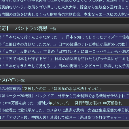
よｗｗｗｗ」女友達｢ヤってもいいけど……」→勃起チ○ポを擦りつ...
】ねこねこ日和は安定の癒し・・・・
現実的なリベラル政策をゴリ押しした東京大学、貯金から無駄金を垂れ流しま
愛想尽かした」コメ余りに農家が悲鳴 売値は生産原価の半分以下に…
市内閣の政策を妨害しまくった財務省の大物官僚、本来ならエース級の人材が
ジャンプ、発行部数100万部割れ
有名アーティストって、なんで日本には訪れるのに、我が国には全く...
長、UEFAが許してくれなくて詰むwwwwwwww
反応】 パンドラの憂鬱
[一覧]
ら、１０年間仕送りしている女性がいた。主人に問い詰めたら、白状...
郎氏、Xプロフィールを「猫好きおじさん」に変更ｗｗｗｗ
外「日本なんて行くんじゃなかった…」 日本を知ってしまったディズニー信
居して会計4939円！喋りたいだけなら公園に行ってくれ（怒」
外「全部日本の真似だったのか…」 日本の普通のテレビ番組が最新SNSの数
レミアムって普通入ってるよな？
州「日本だけ反則だろ…」 世界の『日本びいき』にヨーロッパ全土から不満
レトロゲーム”です
位) 26本(6位) 69打点(11位) OPS.9...
外「世界で日本を死守するぞ！」 日本の消防署を訪れたちびっ子集団が世界
指紋を見てみろｗ」スレ民「何があるんだ？」→見た瞬間、思わず笑...
外「日本がキラキラして見える…」 日本の街頭インタビューに登場した女子
まらず…間違いなく原因は昨日のあれだ…
ま、キモくなってしまう
日本一周”
(ﾉ∀`)
[一覧]
立憲の支持者に聞きたい。前回参院選で2年限定の食料品減税って聞...
円は1ドル158円台半ば 介入警戒をしつつ円売りが続行
本の地震被害に支援したのに…「韓国産の水は水洗トイレに」
ん(30)のお〇ぱいがコチラwwwwwwwwwwww
国製ルーター20機種にバックドア 外部から完全制御できる機能が仕込まれ
専属でｸﾝﾆさせてもらってるｗｗｗｗｗｗｗｗｗｗwwww
つて650万部を誇った「週刊少年ジャンプ」、発行部数が初の100万部割れ
五輪サッカー日韓戦でも審判の接待があった模様…」→「メダル剥奪...
ドネシア新幹線。負債を埋めるため政府が過半数の株式を引き受ける
高市総理には愛想尽かした」コメ余りに農家が悲鳴 売値は生産原価の半分以
どっちかは本当ビッグクラブ行って欲しいな！
」農家も
ヨク「アジア人民、中国人民と連帯して戦おー！悪政高市を打倒するぞー！」
｢みんなで大家さん｣､約2881億円の債務超過 分配金の支払...
び屋さん（28）、新店舗に4000万円クラファンした成功した結...