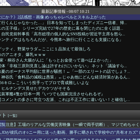
最新記事情報 - 08/07 10:21
にか？》2話感想・画像 めっちゃレベルとスキル上がった
行くんじゃなかった…」 日本を知ってしまったディズニー信者、帰...
の王子様』 シリーズ完結で27年の歴史に幕を閉じたのに全く話題...
自民党前幹事長「高市総理の個人的なSNS投稿が習近平主席を怒ら...
ランティアはもちろんだが、今熊本へ旅行に行くことも支援になる」
ゲッティ、野菜サラダ←ここに１品加えて最強しろ
コのアニオタ、爆乳ｗｗｗ
資家・桐谷さん大腸がんに「もっとお金使って遊べばよかった」
体「非核三原則見直し論は許すわけにいかない」 ネット「議論すら...
夏のボーナス平均額に世界が騒然！←「一部のエリートの話でしょ？...
神谷氏「食料品の減税は愚策」←じゃあ他にどんな経済対策があるん...
56キロ←こういう投手ってプロで育成難しいよな
、ヒルナンデス見せたデカケツがそそる
武装軍艦4隻が日本一周『いつでも国家沈没させられるぞ』
コメントの多さに苛立つ左派、これは不正工作に違いない！と確信し...
の病院で手術中に熊本地震が発生、大揺れの中でも患者を守った医師...
産党の街宣車、ほんと碌でもないな
ット
機に『水銀』を持ち込めない理由がこれ【→】
[一覧]
4のラスダンは航空優勢は取るの？取らないの？
閲覧注意】工場のリアルな労働災害映像（一瞬で両手切断）、マジでめちゃく
ルにしか見えないセクシー女優さんが話題になるｗｗｗｗｗｗ
人JDが彼氏のオ○ニー用に送った動画、勝手に晒されて学校中の”共有オカズ”
みい山」、始まる前からBPOにチクられるｗｗｗｗ
弱男のホテルへの誘い方が丁寧すぎて引いちゃった（笑）」⇒ｗ