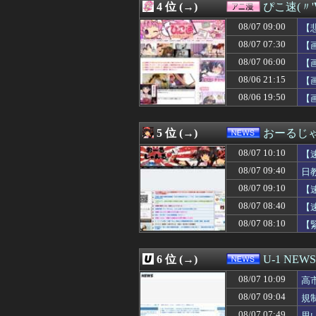
4 位 (→)
ぴこ速(〃'
08/07 09:54
LバジリスクⅣ 
08/07 09:48
こども部屋おじ
08/07 09:00
【
08/07 09:47
【悲報】ヤバい
08/07 07:30
【
08/07 09:46
【悲報】へずま
08/07 06:00
08/07 09:45
【画像】今週の咲-
【
08/07 09:45
◆悲報◆広島カー
08/06 21:15
【
08/07 09:45
学校の勉強以外
08/06 19:50
【
08/07 09:43
積水ハウス「地面
08/07 09:42
ソードコンピュータ
08/07 09:40
新入社員の教育担
5 位 (→)
おーるじ
08/07 09:40
被爆者団体「政
08/07 09:40
中国にて、誰も欲
08/07 10:10
【
08/07 09:40
日教組委員長、辺
08/07 09:40
日
08/07 09:39
【画像】 ボデ
て
08/07 09:10
08/07 09:39
夫に「自炊を覚え
【
08/07 09:38
【画像】石渡花
08/07 08:40
【
08/07 09:35
【画像】AI「写
08/07 08:10
【
08/07 09:35
韓国人「大統領が
08/07 09:35
【朗報】若い女
08/07 09:35
【悲報】ヒソカ
6 位 (→)
U-1 NEWS
08/07 09:34
【画像】ムチムチ
08/07 09:34
海外「誰が借り
08/07 10:09
高
08/07 09:33
「L／バジリスクI
08/07 09:04
規
08/07 09:33
【画像】声優の
08/07 07:49
思