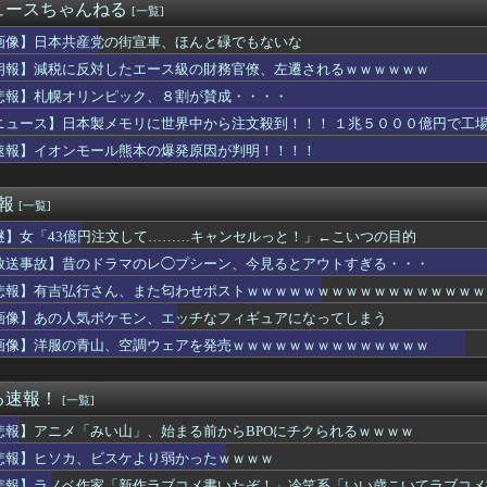
ール、日鉄に買収された瞬間1800億円の利益貢献ｗｗｗｗｗｗｗ
ュースちゃんねる
[一覧]
』全巻「70％オフ」セール！全7巻「5,313円」→「1,5...
禁止に釈明が必要】 韓国のCPTPP加盟への課題を関西外大教授...
画像】日本共産党の街宣車、ほんと碌でもないな
デリ経験者と結婚した結果wwwwww…
朗報】減税に反対したエース級の財務官僚、左遷されるｗｗｗｗｗｗ
6人で長居して会計4939円！喋りたいだけなら公園に行ってくれ...
悲報】札幌オリンピック、８割が賛成・・・・
ポケモン』の売上946万本
るまで、既婚男性をからかうことを繰り返していた。その結果、中に...
ニュース】日本製メモリに世界中から注文殺到！！！ １兆５０００億円で工
chって持っていく？
速報】イオンモール熊本の爆発原因が判明！！！！
な 〜 【速報】れいわ新選組、新たな党名は「いのちの党」 略称...
扱いしてた女、母親の友達の娘だったww
語がこれだ←「日本は太っ腹だな」（海外の反応）
速報
[一覧]
ーサークルさん、Steamの売上入金を銀行に拒否される それで...
謎】女「43億円注文して………キャンセルっと！」←こいつの目的
の岸谷蘭丸、『大爆発』してしまう！！！！！！
日本の沖縄のスーパーは台風のおかげでこうなりました」
放送事故】昔のドラマのレ◯プシーン、今見るとアウトすぎる・・・
、タバコ販売禁止法案を可決wwwwww
悲報】有吉弘行さん、また匂わせポストｗｗｗｗｗｗｗｗｗｗｗｗｗｗｗｗｗ
爆乳女、なぜか今もSNSでお◯ぱい画像を投稿！
日本だけパスポート所有率が低すぎる、何故なのか」
画像】あの人気ポケモン、エッチなフィギュアになってしまう
豪華すぎると話題に なんでyoutubeに負けたのか・・・
画像】洋服の青山、空調ウェアを発売ｗｗｗｗｗｗｗｗｗｗｗｗｗｗ
資にハマる若者はギャンブルにハマる若者と同じ傾向がある」
わざ大学を卒業したのに新卒でタクシー運転手になる女性ってどう思...
持って中国大使館に侵入した自衛官、地裁でついに動機明かす
る速報！
[一覧]
ップ女さん「私の自慢のボディ見て❤」ﾊﾟｼｬｯ
悲報】アニメ「みい山」、始まる前からBPOにチクられるｗｗｗｗ
大会1位の中学生、サッカー部でゴールキーパーｗｗｗ
生が会話中私の頭を叩いてくるけどやめてほしい
悲報】ヒソカ、ビスケより弱かったｗｗｗｗ
ころねと楽しむ『めっちゃカメレオン』の爆笑プレイ
悲報】ラノベ作家「新作ラブコメ書いたぞ！」冷笑系「いい歳こいてラブコメ