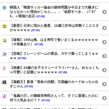
韓国人「韓国サッカー協会の接待問題が今日まで大騒ぎに
ならなかった理由がこちら…」→「処罰すべき…（ﾌﾞﾙﾌﾞ
ﾙ」＝韓国の反応
(07:05)
【新星】日本に現れた新星、16歳三井寺は和製イニエスタ
かｗｗｗｗｗ
(07:05)
【速報】140kg俺、はま寿司で食いまくるｗｗｗｗｗｗｗ
（※画像あり）
(07:05)
【悲報】クレーンゲームの景品、ガチで腐ってしまうｗｗ
ｗｗ
(07:05)
【画像】24歳の女子タクシードライバーさん、めちゃくち
ゃ可愛いと話題にｗｗｗｗｗｗ
(07:05)
【遊戯王】新規「宿命の決闘」王国編のカードめっちゃ出
すじゃん
(07:03)
「鬼滅の刃」の煉獄杏寿郎さんって、すぐに退場したのに
何で人気あるの？？
(07:02)