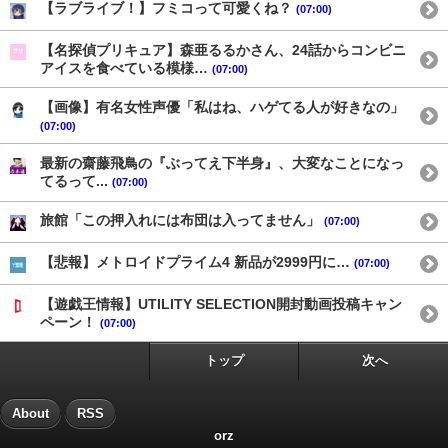
【ラブライブ！】フミコって可愛くね？
(07:00)
【名探偵プリキュア】森亜るるかさん、24話からコンビニ
アイスを食べている模様…
(07:00)
【画像】有名女性声優「私はね、ハゲてる人が好きなの」
(07:00)
最新の齋藤飛鳥の『ぶってえ下半身』、大変なことになっ
てるって...
(07:00)
旅館「この押入れには布団は入ってません」
(07:00)
【悲報】メトロイドプライム4 新品が2999円に…
(07:00)
【遊戯王情報】UTILITY SELECTION開封動画投稿キャン
ペーン！
(07:00)
トップ
次へ
About
RSS
orz