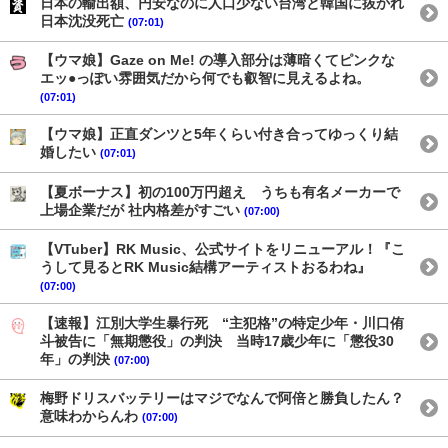
日本の輸出額、円安なのに人口少ない台湾と韓国に抜かれ
日本沈没死亡
(07:01)
【ウマ娘】Gaze on Me! の導入部分は薄暗くてピンクな
エッ●っぽい雰囲気だから何でも叡智に見えるよね。
(07:01)
【ウマ娘】正直ダンツと5年くらい付き合ってゆっくり結
婚したい
(07:01)
【夏ボーナス】初の100万円超え うちも有名メーカーで
上場企業だが 社内格差がすごい
(07:00)
【VTuber】RK Music、公式サイトをリニューアル！『こ
うして見るとRK Music結構アーティストおるわね』
(07:00)
【速報】江別大学生暴行死 “主犯格”の特定少年・川口侑
斗被告に「無期懲役」の判決 当時17歳少年に「懲役30
年」の判決
(07:00)
梅野ドリスバッテリーはマジでなんで阿倍と勝負したん？
意味わからんわ
(07:00)