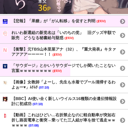
【悲報】「果糖」が「がん転移」を促すと判明
(ｵﾇﾇﾒ)
れいわ新選組の新党名は「いのちの党」 旧グッズ半額で
販売 どうなる秘書給与疑惑
(ｵﾇﾇﾒ)
【衝撃】元TBS山本里菜アナ（32）、『重大発表』キタァ
アアアアーーーー！！
(ｵﾇﾇﾒ)
「サウダージ」とかいうサウダージでしか聞いたことない
言葉ｗｗｗｗｗｗｗｗ
(ｵﾇﾇﾒ)
【画像】女教師「よーし、先生も水着でプール清掃するわ
よぉー♥」ﾑﾁﾑﾁ
(07:10)
【BBC】AI使い全く新しいウイルス16種類の全遺伝情報設
計に初成功
(07:10)
【動画】これはひどい…右折禁止なのに軽自動車が突如右
折し路面電車と衝突→乗ってた三人組が車を捨て逃走ｗｗ
ｗｗｗｗ
(07:08)