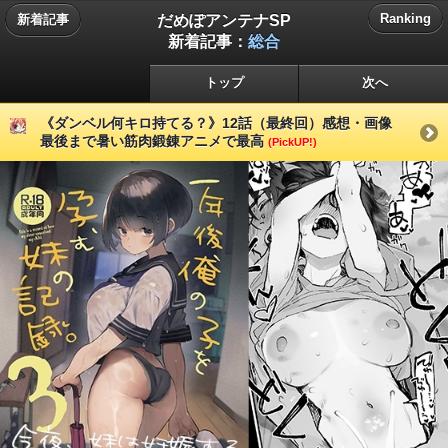
だめぽアンテナSP
Ranking
新着記事
新着記事：
総合
トップ
次へ
《ダンベル何キロ持てる？》12話（最終回）感想・画像
最後まで暑い筋肉鍛錬アニメで最高
(PickUP!)