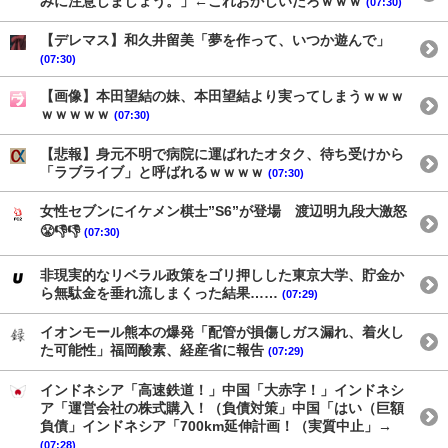
みに注意しましょう。」←これおかしいだろｗｗｗ
(07:30)
【デレマス】和久井留美「夢を作って、いつか遊んで」
(07:30)
【画像】本田望結の妹、本田望結より実ってしまうｗｗｗ
ｗｗｗｗｗ
(07:30)
【悲報】身元不明で病院に運ばれたオタク、待ち受けから
「ラブライブ」と呼ばれるｗｗｗｗ
(07:30)
女性セブンにイケメン棋士”S6”が登場 渡辺明九段大激怒
😤👎👎
(07:30)
非現実的なリベラル政策をゴリ押しした東京大学、貯金か
ら無駄金を垂れ流しまくった結果……
(07:29)
イオンモール熊本の爆発「配管が損傷しガス漏れ、着火し
た可能性」福岡酸素、経産省に報告
(07:29)
インドネシア「高速鉄道！」中国「大赤字！」インドネシ
ア「運営会社の株式購入！（負債対策」中国「はい（巨額
負債」インドネシア「700km延伸計画！（実質中止」→
(07:28)