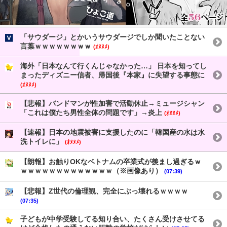
「サウダージ」とかいうサウダージでしか聞いたことない
言葉ｗｗｗｗｗｗｗｗ
(ｵﾇﾇﾒ)
海外「日本なんて行くんじゃなかった…」 日本を知ってし
まったディズニー信者、帰国後『本家』に失望する事態に
(ｵﾇﾇﾒ)
【悲報】バンドマンが性加害で活動休止→ミュージシャン
「これは僕たち男性全体の問題です」→炎上
(ｵﾇﾇﾒ)
【速報】日本の地震被害に支援したのに「韓国産の水は水
洗トイレに」
(ｵﾇﾇﾒ)
【朗報】お触りOKなベトナムの卒業式が羨まし過ぎるｗ
ｗｗｗｗｗｗｗｗｗｗｗｗｗ（※画像あり）
(07:39)
【悲報】Z世代の倫理観、完全にぶっ壊れるｗｗｗｗ
(07:35)
子どもが中学受験してる知り合い、たくさん受けさせてる