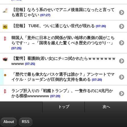
【悲報】なろう系のせいでアニメ後進国になったと言って
も過言じゃない
(07:27)
【悲報】 TUBE、ついに通じない世代が現れる
(07:26)
韓国人「意外に日本との関係が深い地球の裏側の国がこち
らです‥」→「国境を越えた驚くべき歴史のつながり‥」
(07:25)
【驚愕】看護師(若い女)にチ○コ拭かれたらｗｗｗｗｗｗｗ
wwww
(07:25)
「歴代で最も偉大なバスケ選手は誰か？」アンケートでマ
イケル・ジョーダンが圧倒的な支持を集める
(07:20)
ランプ肝入りの「戦艦トランプ」、一隻作るのに4兆円か
かる模様wwwwwww
(07:20)
トップ
次へ
About
RSS