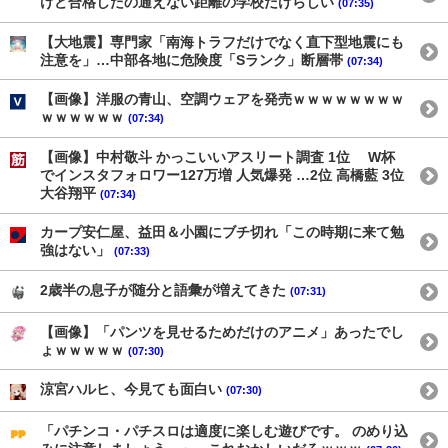
けど合格したの通えない距離の学校だけらしい
(07:35)
【大地震】専門家「南海トラフだけでなく直下型地震にも
注意を」…中部各地に危険度「Sランク」断層帯
(07:34)
【画像】洋服の青山、空調ウェアを発売ｗｗｗｗｗｗｗｗ
ｗｗｗｗｗｗ
(07:34)
【画像】中村敬斗 かっこいいアスリート調査 1位 W杯
でインスタフォロワー127万増 人気爆発 …2位 高橋藍 3位
大谷翔平
(07:34)
カープ安仁屋、益田＆小園にブチ切れ「この時期に来て勉
強はない」
(07:33)
2歳半の息子が随分と語彙が増えてきた
(07:31)
【画像】「パンツを見せるためだけのアニメ」あったでし
ょｗｗｗｗｗ
(07:30)
涼宮ハルヒ、今見ても面白い
(07:30)
「パチンコ・パチスロは適度に楽しむ遊びです。 のめり込