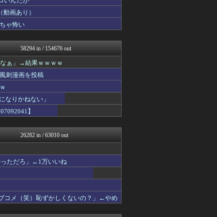
ロいんだが
鬼女の宅配便 - 修羅場・...
（動画あり）
まとめCUP
ちゃ怖い
浮気ちゃんねる
NEWSまとめもりー｜2c...
マニア・オブ・フットボール...
58294 in / 154676 out
まとめ芸能＠美女画像まとめ...
保守速報
ろなぁ」→結果ｗｗｗｗ
おーるじゃんる
風刺漫画を投稿
トレンドの通り道
ぶる速-VIP
ｗ
なんJミュージアム
界になりかねない」
おにひめちゃんの監視部屋-...
092041】
あじあニュースちゃんねる
アルセウス速報＠ポケモンま...
修羅場ライフ速報
26282 in / 63010 out
まにゅそく 2chまとめニ...
不思議.net - 5ch...
アニチャット
っただろ」←1万いいね
わんこーる速報！
ポリー速報
海外トークログ
女子アナお宝画像速報－5c...
ラブコメ（笑）恥ずかしくないの？」←やめ
いたしん！
GUNDAM.LOG｜ガン...
痛いニュース(ﾉ∀`)