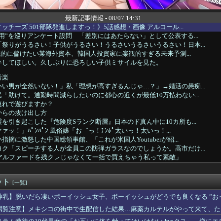
最新記事情報 - 08/07 14:31
ッチーズ 501部隊発進しますっ！》5話感想・画像 アルコール...
用”を巡りアンケート設問 「差別にはあたらない」として公表する...
祭りがうるさい！子供がうるさい！うるさいうるさいうるさい！日本...
徹底的に儲けたい某海外資本、韓国人投資家に楽観的すぎる未来予測...
弁してほしい。久しぶりに恐ろしい子供ミサイルを見た。
音楽
い男が全然いない！」私「理想が高すぎるんじゃ…？」→婚活の愚痴...
「助けて。通勤時間減らしたいのに都心の近くが最低10万払わない...
連れで遊びますか？
からの抜け出し方
を引き起こした『危険度Sランク断層』日本のド真ん中に10カ所も...
ッ！」ﾊﾟﾝﾊﾟﾝ 風俗嬢「お゛っ！ﾁﾝﾎﾟ太いっ！太いっ！...
摘に激怒した中国総領事館、「これが米国人Youtuberが紹...
ク「スピーチする人が全員この防弾ガラスなのでしょうか。高市だけ...
でアルファードを残クレじゃなくて一括で買えちゃう私って素敵」
て色盲なんでしょ。よく２人目まで作ったわね。子供が可哀相だと ...
ん、浴衣が似合いすぎる！！！【乃木坂46】
ット
爆被害者の立場で同情を買おうとするのを止めろ」
[一覧]
派になっていそうなことpart２
神乳】脱いだら凄いボーイッシュ女子、ボーイッシュがどうでも良くなる ”おっ
ズ「Youtubeの10分動画を倍速で見るぞ！効率効率ゥー！...
閲覧注意】メキシコの街中で生配信した結果…麻薬カルテルがやって来て、た
くなり自宅療養中。一週間前、階下に明るい家族が引越してきてから...
扱ってきたけど嫁には超えゃいけない一線があるように思う。その緊...