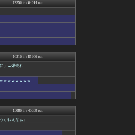
いたしん！
17256 in / 64914 out
大河ドラマ2ch
痛いニュース(ﾉ∀`)
気団談
おうまがタイムズ
なんJ PRIDE
ウマ娘まとめ速報うまろぐ
Y速報
PlaySphere | ...
WorldFootball...
日刊やきう速報
16316 in / 81206 out
ぴこ速(〃'∇'〃)？
に」→爆売れ
アルファルファモザイク＠ネ...
修羅場ハザード -復讐・D...
なんじぇいスタジアム＠なん...
ｗｗｗｗｗｗｗｗｗ
漫画まとめ速報
日本第一！ニュース録
ぶる速-VIP
バズッター速報
アニメリアクト
キニ速
15006 in / 45059 out
なんじぇいスタジアム＠なん...
うがねえなぁ」
キムチ速報
坂道情報通～乃木坂46まと...
まとめたニュース