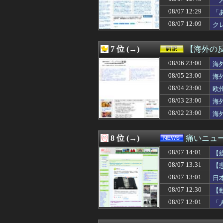
08/07 13:51
ヤニねこ 第6話
け
08/07 13:51
歴代最多得票記録
08/07 12:29
「
08/07 13:50
福田雄一「新ケロ
08/07 12:09
ク
08/07 13:50
【悲報】みいちゃ
08/07 13:49
高市首相の熊本視
08/07 13:46
【朗報】ワンピー
7 位 (→)
【海外の
08/07 13:45
【朗報】ぐらんぶ
08/07 13:43
08/06 23:00
下手に水買うよ
海
08/07 13:43
エロゲやりたいん
08/05 23:00
海
08/07 13:41
【画像】佐倉綾音
08/04 23:00
欧
08/07 13:41
【朗報】山田涼介
08/07 13:41
【悲報】吉田マサop
08/03 23:00
海
08/07 13:40
【甲子園】青森山
08/02 23:00
海
08/07 13:40
同じサークルのＡ
08/07 13:40
経済大国の日本、
08/07 13:40
【神乳】脱いだら
8 位 (→)
痛いニュース
08/07 13:39
ぐらんぶる原作
08/07 14:01
08/07 13:39
いつものスーパー
【
08/07 13:39
保育園のママさん
08/07 13:31
【
08/07 13:38
【大阪】マスコミ
08/07 13:01
日
08/07 13:37
【GAME】「任
08/07 13:35
給食着はすごいニ
08/07 12:30
【
08/07 13:35
【画像】爆胸ニ
08/07 12:01
「
08/07 13:34
【プロレス】長州
08/07 13:33
【ｼｺ画像】エ口