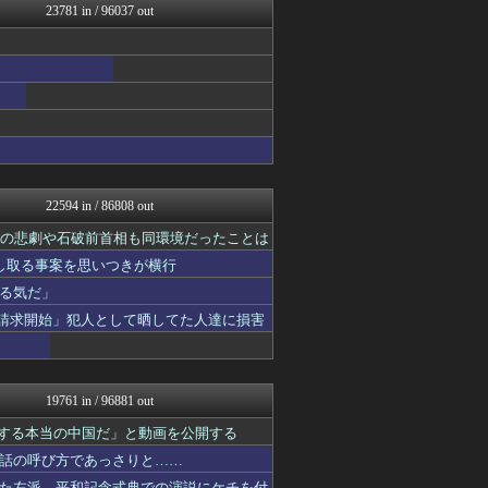
23781 in / 96037 out
資格ちゃんねる
PCパーツまとめ
明日は何を食べようか
ああ言えばForYou
ゲーム実況者速報＠YouT...
乃木通 乃木坂46櫻坂46...
ウマ娘うまぴょい速報
コンテンツ・声優 | ラブ...
哲学ニュースnwk
アルファルファモザイク＠ネ...
22594 in / 86808 out
みそパンNEWS
VTuberNews
相の悲劇や石破前首相も同環境だったことは
けおけお速報
し取る事案を思いつきが横行
韓国ニュース反応まとめ
る気だ」
ニチカン！
お～い！お宝
示請求開始」犯人として晒してた人達に損害
カンダタ速報
乃木坂46まとめ 乃木りん...
素敵な鬼女様
ガンダムブログ（情報戦仕様...
19761 in / 96881 out
国難にあってもの申す！！
軍事・ミリタリー速報☆彡
紹介する本当の中国だ」と動画を公開する
もきゅ速(*´ω`*)人(...
話の呼び方であっさりと……
理想ちゃんねる
た左派、平和記念式典での演説にケチを付