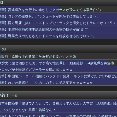
版初週売上、Switch2版「21965本」Switch版...
覧]
で第2試合は13:30プレイボールや！」
動画】高速道路を走行中の車からリアガラスが飛んでくる事故(ﾟoﾟ)
未遂で入院したらしいと聞いた。一晩中眠れずに心配したのに連絡が...
、殺されることに怯え始めるwwwwwwwww
動画】ロシアの空挺兵、パラシュートが開かずに墜落してしまう。
Kさん、あまりにも発育が良すぎるwwwwwwww
動画】両方馬鹿（笑）ミニストップでトラックと衝突したドラレコが（ノ∇`）
プで会う約束してた相手にこの返信送ったらブロックされたんやが
動画】地震発生時の熊本総合病院の手術室の様子が(((ﾟДﾟ)))
曲『好きish』MV 800万再生突破キタ━━(((ﾟ∀ﾟ...
クオーケストラ、ゲーム音楽をやらないとガラガラになり終わる・・...
動画】野菜売りのおじさんにドローンを特攻させるおそロシア。
車が電柱に衝突「居眠りをしてしまった」同乗していた県議を含め男...
ムおじさん、禿げるｗｗｗｗ
[一覧]
国政府「原爆投下の背景こそ反省が必要だ」と主張
5歳少女に薬と酒飲ませカラオケ店で性的暴行、動画撮影 54歳無職を再逮捕 
ーロッパが中国製メガソーラーを締め出しｗｗｗ
衝撃】中国製ルーター20機種にバックドア発見！ ネットに繋ぐだけで35秒ご
速報】れいわ新選組、「いのちの党」に党名変更ｗｗｗｗｗｗ
主義！
[一覧]
日本帝国陸軍「侵攻できたとして、食糧どうすんだよ」大本営「現地調達」陸
んでみんなそんなに共産主義嫌なん？
悲報】トランプ肝入りの「戦艦トランプ」、一隻作るのに4兆円かかる模様www