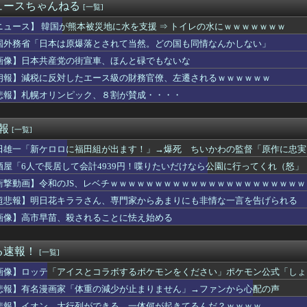
約9割が「運動習慣がない」 どんな運動すればいいのさ？
ュースちゃんねる
[一覧]
】あくまでクジャクの話 絵が綺麗・・・・
「助けて。通勤時間減らしたいのに都心の近くが最低10万払わない...
ニュース】 韓国が熊本被災地に水を支援 ⇒ トイレの水にｗｗｗｗｗｗｗ
富山土産の鱒寿司『飯が硬くなって美味しく無くなる』って怒られた
国外務省「日本は原爆落とされて当然。どの国も同情なんかしない」
ン西野亮廣、熊本支援炊き出し「カレー」で炎上するｗｗｗ
画像】日本共産党の街宣車、ほんと碌でもないな
優さん、舞台で共演したイケメンたちと写真を撮りまくってしまう…
にしてたら真っ当に美人なライトハローさん。（結局飲んでしまう）
朗報】減税に反対したエース級の財務官僚、左遷されるｗｗｗｗｗｗ
ビーカネさん、賛否両論に突入
悲報】札幌オリンピック、８割が賛成・・・・
ング クロスワールド』8/7本日より「レジェンドコンペ ラウン...
カップ参加国決定！ 日本代表は10/1 エクアドル10/5 ...
暑熱対策で第2試合は13:30プレイボールや！」
速報
[一覧]
がタイムきらら」ヱロ漫画みたいになるｗｗｗｗｗ
田雄一「新ケロロに福田組が出ます！」→爆死 ちいかわの監督「原作に忠実
表する大物漫画家、高市早苗と小泉進次郎にガチギレ 痛烈な風刺漫...
実家の顔じゃない！嫁が義妹旦那とフリンしたのよ！」私「DNA鑑...
酒屋「6人で長居して会計4939円！喋りたいだけなら公園に行ってくれ（怒」
田が暑さ対策でユニ一新 ボタン廃止でTシャツ素材wwwwwww...
衝撃動画】令和のJS、レベチｗｗｗｗｗｗｗｗｗｗｗｗｗｗｗｗｗｗｗｗｗ
ぶるのヒロイン、デレる
い…京都市でマイナンバーカードを持たない29万人がポイント給付...
超悲報】明日花キララさん、専門家からあまりにも非情な一言を告げられる
豪華すぎると話題に なんでyoutubeに負けたのか・・・
画像】高市早苗、殺されることに怯え始める
下味つけてピンサロいったらｗｗｗｗｗｗｗｗｗwwww
もヤバいｗ」ヤニねこ第6話の海外反応
こ」がガチに過去最大レベルに混みそうwwwwwwwwwwww...
る速報！
[一覧]
ん、本日5タコ3三振で8月OPS.372www
画像】ロッテ「アイスとコラボするポケモンをください」ポケモン公式「しょ
ーチェーン「ペクスダバン」が日本初上陸！東京・新橋に1号店オー...
ゃんが可愛すぎる！！！【乃木坂46】
悲報】有名漫画家「体重の減少が止まりません」→ファンから心配の声
の真実に気付く
悲報】イオン、大行列ができる…一体何が起きてるんだ？ｗｗｗｗ