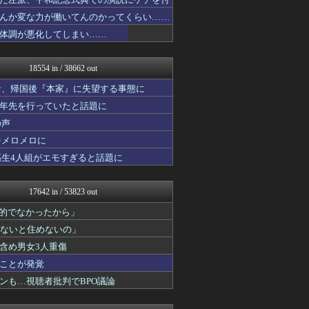
アニメつぶやき速報‼︎
もえるあじあ(･∀･)
んか変な力が働いてんのかってくらい……
VIPPER速報
体調が悪化してしまい……
ラビット速報
U-1 NEWS.
なんJ PRIDE
18554 in / 38662 out
アニゲー速報
ガジェット2ch
者、帰国後『本家』に失望する事態に
異世界転生まとめ速報
十年先を行っていたと話題に
mashlife通信
の声
BIPブログ
なんじぇいスタジアム＠なん...
をメロメロに
【サッカー まとめ】サカラ...
高生4人組がエモすぎると話題に
修羅ママ速報
にゅーすアルー！
ポッカキット
17642 in / 53823 out
ゴールデンタイムズ
鬼女はみた -修羅場・恋愛...
力的でなかったから」
おうち速報
わないと住めないの」
政経ワロスまとめニュース♪
含め男女3人重傷
HANO-K
子育てちゃんねる
ことが発覚
不思議.net - 5ch...
ンも…視聴者批判でBPO議論
筋肉速報
えっ!?またここのサイト?