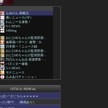
もゆげん-萌癒元-
痛いニュース(ﾉ∀`)
わんこーる速報！
U-1 NEWS.
1000mg
おにひめちゃんの監視部屋-...
修羅場ハザード -復讐・D...
日本第一！ニュース録
おにひめちゃんの監視部屋-...
おにひめちゃんの監視部屋-...
凹凸ちゃんねる 発達障害・...
バズッター速報
U-1 NEWS.
モナニュース
もみあげチャ～シュ～
おにひめちゃんの監視部屋-...
坂道情報通～乃木坂46まと...
125742 in / 84106 out
まとめたニュース
おにひめちゃんの監視部屋-...
ぱい” がこちらｗｗｗｗｗ
アニはつ -アニメ発信場-
った3秒で…（動画あり）
おにひめちゃんの監視部屋-...
おにひめちゃんの監視部屋-...