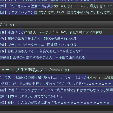
スでいきなり登場した「ゴムゴムの魔神」最有力考察が提示される！...
ット×#スポニチ コラボグッズ発売決定！
悲報】「おっさんの自堕落生活を美少女にやらせるアニメ」、増えすぎてフェ
ク戸崎騎手とのコンビ復活でローズSへ 他
討論】オタク「パソコン自作できます」DQN「自分で車やバイクいじれます」
でき婚した。従姉妹は『デキ婚＝貧乏底辺』と認識があるみたいで、...
 〜 【聯合ニュース】 韓国サッカー協会 2011～12年に国...
座して必死に頼んだらこうなるwww
お宝
[一覧]
Kダンス部、胸の迫力がすごい💃
画像】小倉ゆうか(27)さん、7年ぶり『FRIDAY』表紙で神ボディ大解放
するだけで海外で話題に（海外の反応）
ぜかUAEから目をつけられ2,000,000,000,00...
朗報】爆胸の気象予報士さん、NHKから解き放たれる
カ月連続のマイナス、前年同月比3.3%減－6月
画像】ブランチリポーターさん、阿波踊りでワキ祭り
たが敢えて「1ヶ月間」嫁を泳がせた。すると嫁の不倫がトンデモな...
かのガチで柔らかそうなお乳wwwwwww
画像】影山優佳さん(25)、下着姿であたシコが止まらない
いEV製造 売れず在庫山積み「売れたこと」にして補助金を騙し取...
GIF動画】宮城の可愛すぎるチアさん、甲子園で発見される
さんな、動画編集で食っていこうと思うんだ』→結果
ル「男の人って、こういうの見ると興奮するんだよね笑❤」ﾊﾟｼｬ
酒飲ませカラオケ店で性的暴行、動画撮影 54歳無職を再逮捕 動...
ュース : 人生VIP職人ブログwww
[一覧]
従業員(79)、同僚(52)の言葉遣いが悪いという理由でクビ...
水ハウス「地面師に55億円騙し取られた…」 ワイ「はえーかわいそう…会社
甲斐田晴：初ワンマンライブ「足跡」が凄すぎる！千客万来の熱狂
中国人民と連帯して戦おー！」…ネット「正体隠さなくなったなぁ」...
住信SBI」が「ドコモの銀行」に変わってうんざりしてるやつｗｗｗｗｗｗｗ
職先”に挙がるまさかの球団 采配に賛否もチームのテコ入れ役にう...
有能】政府「トラックはサービスエリア利用有料化すればサボらず走るし流問
母を怖い形相で見下ろす伯母の姿が見えた。それを兄に話したら「ば...
門家「日本車はダサい、見てて恥ずかしい」
レビの女子アナさん、在京局よりレベルが高くなってしまうｗｗｗｗ...
画家「体重の減少が止まりません」→ファンから心配の声
画像】福岡、こんなのが普通に走ってるｗｗｗｗｗｗｗｗｗｗｗｗｗｗｗｗ
中に注意したヤンキーに殴られたったw
ンフルエンサー、ライブ配信中に自殺 ⇒！