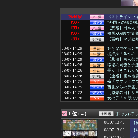
PickUp!
《ストライクウィ
ｵﾇﾇﾒ
“外国人の職員採
ｵﾇﾇﾒ
【悲報】日本人「
ｵﾇﾇﾒ
韓国KOSPIで
ｵﾇﾇﾒ
【宮崎】マジ勘
08/07 14:29
好きなポケモン
08/07 14:29
従姉妹「条件のい
08/07 14:29
【悲報】東京都民
08/07 14:28
職場の同僚と子
08/07 14:26
長期引きこもり
08/07 14:26
【速報】熊本地震
08/07 14:25
俺「ママッ！ママァ
08/07 14:25
西側からの手痛い指
08/07 14:22
【原爆の日】サヨ
08/07 14:20
女の子「20歳
08/07 14:20
兄嫁に「旦那さん
08/07 14:19
久保史緒里ちゃ
1 位 (→)
ポッカキ
08/07 14:19
中国「日本は原
08/07 14:18
10年後には多数
08/07 13:40
【
08/07 14:18
【悲報】最近のキッ
08/07 13:00
【
08/07 14:18
体を壊して働けな
08/07 14:16
今まで彼女を雑に
08/07 12:00