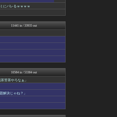
なんJ PRIDE
ゴールデンタイムズ
ミにバレるｗｗｗｗ
ハロン棒ch
鬼女の宅配便 - 修羅場・...
反日愚国 恨寓瘻
まとめCUP
11441 in / 33935 out
アナ速‐女子アナ画像速報
わーすぽ 海外の反応
NEWSまとめもりー｜2c...
かせまと！
浮気ちゃんねる
BIPブログ
おーるじゃんる
ぶる速-VIP
なんJミュージアム
保守速報
10584 in / 53384 out
コノユビニュース｜みんなの...
滅茶苦茶やろなぁ」
トレンドの通り道
モナニュース
なんじぇいスタジアム＠なん...
題解決じゃね？」
修羅場ライフ速報
女子アナお宝画像速報－5c...
わんこーる速報！
ふぇー速
不思議.net - 5ch...