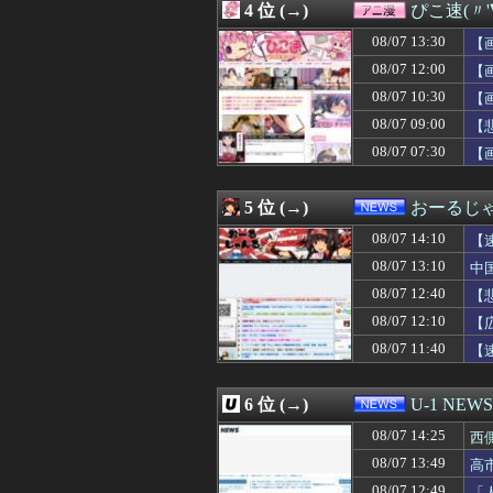
4 位 (→)
ぴこ速(〃'
08/07 14:01
【悲報】高野連「
08/07 14:01
ガジェットって
08/07 13:30
【
08/07 14:00
【極旨牛鉄板】吉
08/07 12:00
【
08/07 14:00
おじさんワイ、『
08/07 10:30
08/07 14:00
【悲報】布団ちゃ
【
08/07 14:00
新内眞衣さん、や
08/07 09:00
【
08/07 14:00
【ウマ娘】ローソ
08/07 07:30
【
08/07 14:00
【ラブライブ！
08/07 14:00
ジャンポケ斉藤「
08/07 14:00
【悲報】積水ハウ
5 位 (→)
おーるじ
08/07 14:00
「インコを見せて
08/07 14:00
【にじさんじ】レ
08/07 14:10
【
08/07 14:00
「この名前このラ
忘
08/07 13:10
中
08/07 14:00
韓国人「中東の緊
08/07 12:40
08/07 14:00
【衝撃】韓国人「
【
08/07 14:00
【画像】小倉ゆう
08/07 12:10
【
08/07 14:00
リアルで好きと
賠
08/07 11:40
【
08/07 13:58
【朗報】瀬戸口心
08/07 13:57
弟「エレベーター
08/07 13:56
【サーペントカ
6 位 (→)
U-1 NEWS
08/07 13:55
消費税減税に反旗
08/07 13:54
メキシコ最大級
08/07 14:25
西
08/07 13:51
【画像】顔もいい
も
08/07 13:49
高
08/07 13:51
MEGAドン・キ
08/07 12:49
「