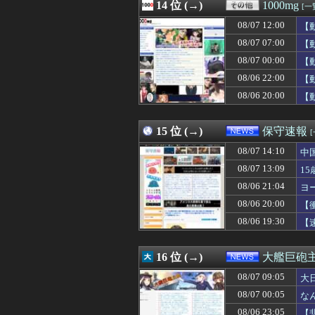
08/07 13:05
14 位 (→)
『ほの暮しの庭』パケ
1000mg
[一
08/07 13:05
高野連「暑熱対策
08/07 12:00
【
08/07 13:03
遠距離の彼が自殺
08/07 13:03
08/07 07:00
【画像】高市早苗
【
08/07 13:03
【画像】令和のJ
08/07 00:00
【
08/07 13:03
【悲報】マチア
08/06 22:00
【
08/07 13:02
【朗報】AKB48新
08/07 13:02
【悲報】クラシッ
08/06 20:00
【
08/07 13:01
日本共産党の街宣
08/07 13:01
【頭皮】ベッカ
15 位 (→)
保守速報
08/07 14:10
中
08/07 13:09
1
08/06 21:04
ヨ
08/06 20:00
【
08/06 19:30
【
16 位 (→)
大艦巨砲
08/07 09:05
大
08/07 00:05
な
08/06 23:05
【