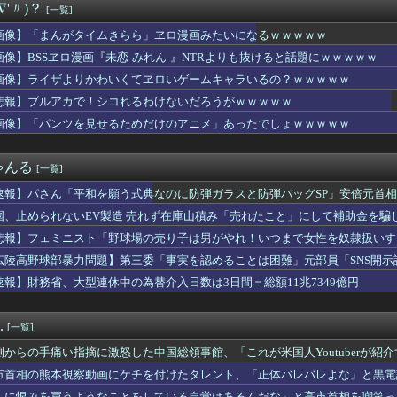
∇'〃)？
[一覧]
暑熱対策で第2試合は13:30プレイボールや！」
なに？
画像】「まんがタイムきらら」ヱロ漫画みたいになるｗｗｗｗｗ
野家のステーキ定食1500円、ガチで美味そうｗｗｗ
画像】BSSヱロ漫画『未恋-みれん-』NTRよりも抜けると話題にｗｗｗｗｗ
HUNTER×HUNTER』のキメラアント編で号泣
ん、今回の老人会RUSTは面白くならなそう…
画像】ライザよりかわいくてヱロいゲームキャラいるの？ｗｗｗｗｗ
はり妖艶、大変なことになってるって...
悲報】ブルアカで！シコれるわけないだろうがｗｗｗｗｗ
ンコラボ、『なりきり！からあげクンぬいぐるみ』などの追加グッズ...
画像】「パンツを見せるためだけのアニメ」あったでしょｗｗｗｗｗ
】瑠璃乃とみおんのメスガキ対決【蓮ノ空】
同意があったんです。本当です。信じて下さい」 ←何でこの主張が...
ス「地面師に55億円騙し取られた…」ワイ「会社終わったやろなぁ...
ゃんる
[一覧]
あげる」少女を公園内に誘い込みわいせつか男を逮捕。小学生2人に...
ヴィちゃん、3Dライブ「人間燦歌」開催決定！ゲスト8名も発表『...
速報】パさん「平和を願う式典なのに防弾ガラスと防弾バッグSP」安倍元首
イダーに使ったの勿体ないよね選手権」グランプリは仮面ライダーシ...
れる
国、止められないEV製造 売れず在庫山積み「売れたこと」にして補助金を騙
張が再燃…イランのドローン攻撃に米軍が迎撃、クウェートも迎撃」...
井上尚弥が初めて“人間”に見えた」
悲報】フェミニスト「野球場の売り子は男がやれ！いつまで女性を奴隷扱いす
か(27)さん、7年ぶり『FRIDAY』表紙で神ボディ大解放
広陵高野球部暴力問題】第三委「事実を認めることは困難」元部員「SNS開
言っても引かれないアニメ
償請求訴訟を起こす方針
速報】財務省、大型連休中の為替介入日数は3日間＝総額11兆7349億円
月のノーバン始球式動画、13万再生wwwwwwwwww
で知らない女に蹴られた！」私「何したの？」→事情を聞いた家族全...
スタム】量産機にこそ武装は沢山つけてほしいよね
.
[一覧]
…小渕優子氏の主張に「さっさと離党すればいいのに」SNSで逆風...
の麻薬カルテルのリーダーの情報提供で報奨金約39億円！
側からの手痛い指摘に激怒した中国総領事館、「これが米国人Youtuberが
爆乳現役女子大生、水着グラビアの破壊力がヤバイwwwwwwww...
……
市首相の熊本視察動画にケチを付けたタレント、「正体バレバレよな」と黒電
ホーテ姫路広畑店の露店で販売された｢うなぎのかば焼き｣で食中毒...
人に恨みを買うようなことをしている自覚はあるんだな」と高市首相を嘲笑っ