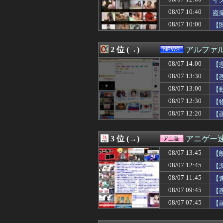
イ
08/07 14:15
まとめ見てたら、
08/07 10:40
盗
08/07 14:15
ペットロスワイ
08/07 10:00
08/07 14:12
彼氏の家で不倫
【
08/07 14:12
【警告】住宅ロ
08/07 14:11
イチローさん「
2 位 (→)
アルファ
08/07 14:10
【画像】グラド
08/07 14:10
中国政府「原爆
08/07 14:00
【
08/07 14:10
【速報】パさん「
08/07 13:30
【
08/07 14:09
【悲報】アメリカ
08/07 14:09
【画像】iPho
08/07 13:00
【
08/07 14:09
【画像】JC「妊娠
08/07 12:30
【
08/07 14:08
ナンパされやす
08/07 12:20
【
08/07 14:07
【ニュース】 韓
08/07 14:07
程々に強くて好
08/07 14:06
先月2人目が生ま
3 位 (→)
アニゲー
08/07 14:06
【動画】デブの喧
08/07 14:05
ジャンポケ斉藤の
08/07 13:45
【
08/07 14:05
【画像】このAI
08/07 12:45
【
08/07 14:05
【画像】ロッテ「
08/07 14:05
08/07 11:45
高校野球の暑さ対
【
08/07 14:05
韓国人「悲報：FI
08/07 09:45
【画
08/07 14:05
【画像】甲子園
08/07 07:45
【
08/07 14:03
巨乳女さん「この度
た
08/07 14:02
スパロボの顔グ
08/07 14:01
【総務省人事】エ