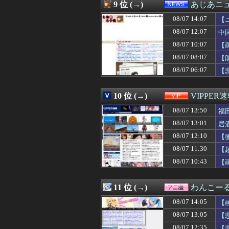
08/07 13:33
うつ病経験者の
9 位 (→)
あじあニ
08/07 13:33
【おすすめ漫画
08/07 14:07
08/07 13:31
【悲報】東京都民
【
08/07 13:31
冷蔵庫へ入れた
08/07 12:07
中
08/07 13:31
【悲報】キンコ
08/07 10:07
【
08/07 13:31
【画像】女性声
08/07 13:31
【ウマ娘】普通
08/07 08:07
【
08/07 13:30
ゲーフリ渾身の
08/07 06:07
【
08/07 13:30
『ソニックレーシ
08/07 13:30
◆日本代表◆キリン
08/07 13:30
【悲報】高野連「
10 位 (→)
VIPPER
08/07 13:30
【画像】「まん
08/07 13:50
福
08/07 13:30
【画像】日本を代
08/07 13:29
トメ「この子は義
08/07 13:01
居
08/07 13:29
【甲子園】青森山
08/07 12:10
【
08/07 13:29
【朗報】ぐらん
08/07 13:29
08/07 11:30
共産党「これは酷
【
08/07 13:27
ニコニコ出身者が
08/07 10:43
【
08/07 13:25
【悲報】ちんぽに
08/07 13:22
海外「新キャラ
08/07 13:20
【緊急】明日「銀だ
11 位 (→)
わんこー
08/07 13:20
【悲報】村上宗隆さ
08/07 14:05
【
08/07 13:20
韓国の人気コーヒ
08/07 13:19
失敗顔の乃木坂ち
08/07 13:05
【
08/07 13:19
外人、スクエニ
08/07 12:35
【