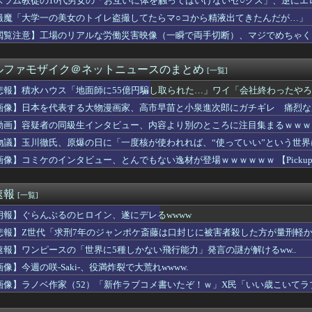
スラム教徒の10代男女の「お互いに体を触ってはいけないセ○クス」、逆にエ
ＮＨＫ払ってない人がフルボッコだった。それを見て...
撮魔「大学一の美女のトイレ盗撮してたらマ○コから精液出てきたんだが…」
、寂しさに耐えかねて猫カフェに行った結果ww
してる私。彼氏にキスしていたらいないはずの彼の嫁がいた。
閲覧注意】工場のリアルな労働災害映像（一瞬で両手切断）、マジでめちゃく
ーン、ガチでヤバくなるぞ・・・・・
僕は本を読まない。好きなアニメはドラゴンボール」【海外の反応】
ルファモザイク＠ネットニュースのまとめ
[一覧]
ル東雲うみ、水着が食い込んだ横尻がHすぎる
投下の背景こそ反省が必要だ」と主張
悲報】積水ハウス「地面師に55億円騙し取られた…」ワイ「会社終わったや
平和を願う式典なのに防弾ガラスと防弾バッグSP」安倍元首相の悲...
画像】日本を代表する大物漫画家、高市早苗と小泉進次郎にガチギレ 痛烈な
の小売でPS5コーナーの撤退準備、はじまる
neSE、女子高生を追い詰めてしまう・・・
動画】容疑者の同級生インタビュー、内容より別のところに注目集まるｗｗｗ
しちゃったぁ…あたしまだJCだよー(ﾊﾟｼｬｰ」
物議】玉川徹氏、原爆の日に「一度核が使われれば、“使っていい”という世
い人の特徴
画像】コミケのインタビュー、とんでもない逸材が登場ｗｗｗｗｗｗ 【Pickup07
国が熊本被災地に水を支援 ⇒ トイレの水にｗｗｗｗｗｗｗ
き
れたんだけど大学までの学費を考えると3人目は厳しい。赤ちゃんの...
速報
[一覧]
嘩 ガチでヤバい……
被害女性「バウムクーヘン売ったりTikTokライブしててムカつ...
朗報】ぐらんぶるのヒロイン、遂にデレるwwww
ライザちゃん、明らかにおっぱいを触られてる
悲報】Z世代「求刑7年のジャンポケ斎藤は口封じに被害者殺した方が量刑軽か
アイスとコラボするポケモンをください」ポケモン公式「しょうがね...
策として18時から4試合深夜までやれば涼しいまま試合出来るじゃ...
速報】ワンピースの「世界に5種しかない飛行能力」発言の謎が解けるww..
FA会長にさえ2002年W杯で韓国が審判を買収していたと思わ...
像】今週の咲-Saki-、役満炸裂で大荒れwwww.
のチアさん、優勝レベルが発見されてしまうｗｗｗｗｗｗｗ
画像】ラノベ作家（52）「新作ラブコメ書いたぞ！ｗ」X民「いい歳こいて
、Tiffanyの婚約指輪を貰いました。結婚しました。弱男息...
れｗと話題に
ラスレ 誰？ってなるのもたまにあるよな
ース級の財務官僚・一松旬氏が“異例転出”へ 官邸幹部「協力的で...