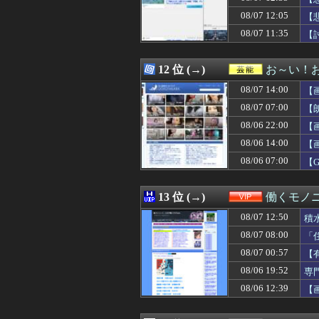
08/07 13:16
【朗報】ワンピー
08/07 12:05
08/07 13:16
パワプロクンポケ
【
08/07 13:15
モンローウォー
08/07 11:35
【
08/07 13:15
私は22歳の時に
08/07 13:15
氷山の一角ニダ！
08/07 13:15
同僚の美人に土下
12 位 (→)
お～い！
08/07 13:14
【画像】最近のJ
08/07 14:00
【
08/07 13:14
メッシが守備を
08/07 13:12
【悲報】秋田さん、な
08/07 07:00
【
08/07 13:12
実質消費支出は7
08/06 22:00
【
08/07 13:12
嫁の浮気を確信し
08/06 14:00
08/07 13:11
【画像】磯山さや
【
08/07 13:10
中国、止められな
08/06 07:00
【
08/07 13:09
三児のパパ『父
08/07 13:09
【画像あり】ギャ
08/07 13:09
15歳少女に薬と
13 位 (→)
働くモノニ
08/07 13:09
【大阪】建設会社の
08/07 12:50
積
08/07 13:09
【ソロライブ】
08/07 13:08
【動画】サヨク「
08/07 08:00
「
08/07 13:07
新庄監督の“再就
08/07 00:57
【
08/07 13:06
伯母の葬儀中、祖
08/06 19:52
専
08/07 13:05
【画像】ABCテ
08/07 13:05
【悲報】有名漫
08/06 12:39
【
08/07 13:05
コンビニバイト
08/07 13:05
【悲報】女性イ