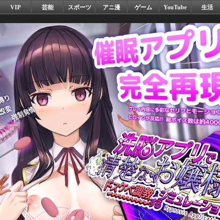
VIP
芸能
スポーツ
アニ漫
ゲーム
YouTube
生活