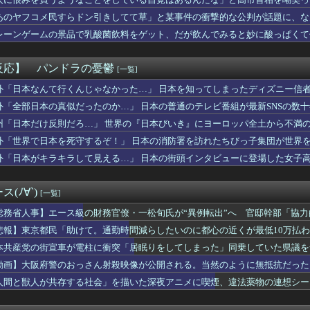
 感想：スナフキンみたいな孤高の存在になりきれないペンペンねこ...
るも……
でトップ当選の河合ゆうすけ市議、埼玉知事選（来年８月）に立候補...
あのヤフコメ民すらドン引きしてて草」と某事件の衝撃的な公判が話題に、な
ロに福田組が出ます！」→爆死 ちいかわの監督「原作に忠実に」→...
レーンゲームの景品で乳酸菌飲料をゲット、だが飲んでみると妙に酸っぱくて
んの作者さん、泣いてしまう😭 （※画像あり）
察動画にケチを付けたタレント、「正体バレバレよな」と黒電話の呼...
スのラスボスさん、世界を創造した最初の20人の王の武器を召喚で...
反応】 パンドラの憂鬱
[一覧]
るのヒロイン、遂にデレるwwww
りウォーターサーバー置いた方がよくね？
外「日本なんて行くんじゃなかった…」 日本を知ってしまったディズニー信
だがノートpcってどれくらいの買えばいい?
外「全部日本の真似だったのか…」 日本の普通のテレビ番組が最新SNSの数
(32)、自分のシコポイントに気がつくwwwwwww
州「日本だけ反則だろ…」 世界の『日本びいき』にヨーロッパ全土から不満
(31)のベッドシーン、エロすぎるwwwwwww
s.740 岡本カズops.742
外「世界で日本を死守するぞ！」 日本の消防署を訪れたちびっ子集団が世界
田が暑さ対策でユニ一新 ボタン廃止でTシャツ素材wwwwwww...
外「日本がキラキラして見える…」 日本の街頭インタビューに登場した女子
男を好きになって、２人で行動しようとしたが。Ｂ太「俺を置いてく...
世界に売るものがなさすぎて史上初めて韓国台湾に輸出額抜かされ置...
凄いボーイッシュ女子、ボーイッシュがどうでも良くなる ”おっぱ...
(ﾉ∀`)
[一覧]
最新話、ヤバすぎる
で偶然見かけた義弟嫁。夫に何気なくその話しただけなのに、そこか...
総務省人事】エース級の財務官僚・一松旬氏が“異例転出”へ 官邸幹部「協
が私の双子の妹が彼氏とデートしてる盗み撮り画像を見せて「あとは...
悲報】東京都民「助けて。通勤時間減らしたいのに都心の近くが最低10万払
「警察官が発砲し“刃物男”死亡！」 → ネットで拡散された現場...
本共産党の街宣車が電柱に衝突「居眠りをしてしまった」同乗していた県議を
天堂」のパッケージ版売上38.5%維持に衝撃！海外ファン「カー...
オイのときある。アイロンあてたときにむせ込むほどにクッッッサ！...
動画】大阪府警のおっさん射殺映像が公開される。当然のように無抵抗だった
ット女さん、寿司屋で満喫してしまうｗｗｗｗｗｗｗｗｗｗ
人間と獣人が共存する社会」を描いた深夜アニメに喫煙、違法薬物の連想シー
小力 西口DXプロレス8月大会でリング復帰 対戦相手はクロちゃ...
い陽キャ女さん、自らのムホホなお乳を見せびらかしてしまうｗｗｗ...