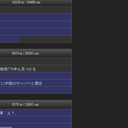
げぇ速
10239 in / 19488 out
ツバメ速報＠ヤクルトスワロ...
修羅の華-家庭・生活まとめ
watch＠２ちゃんねる
いたしん！
Zチャンネル＠VIP
AKB48タイムズ（AKB...
mutyunのゲーム+αブ...
痛いニュース(ﾉ∀`)
なんJ PRIDE
9674 in / 26595 out
動画770本も見つかる
とに中国のサーバーと通信
9570 in / 23691 out
軍「え？」
wwww