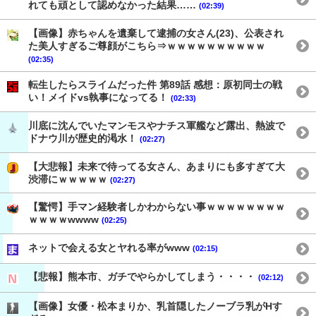
れても頑として認めなかった結果……
(02:39)
【画像】赤ちゃんを遺棄して逮捕の女さん(23)、公表され
た美人すぎるご尊顔がこちら⇒ｗｗｗｗｗｗｗｗｗｗ
(02:35)
転生したらスライムだった件 第89話 感想：原初同士の戦
い！メイドvs執事になってる！
(02:33)
川底に沈んでいたマンモスやナチス軍艦など露出、熱波で
ドナウ川が歴史的渇水！
(02:27)
【大悲報】未来で待ってる女さん、あまりにも多すぎて大
渋滞にｗｗｗｗｗ
(02:27)
【驚愕】手マン経験者しかわからない事ｗｗｗｗｗｗｗｗ
ｗｗｗｗwwww
(02:25)
ネットで会える女とヤれる率がwww
(02:15)
【悲報】熊本市、ガチでやらかしてしまう・・・・
(02:12)
【画像】女優・松本まりか、乳首隠したノーブラ乳がHす