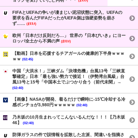
ョックを受けていたと判明・・・
(ｵﾇﾇﾒ)
FIFAとUEFAの争いが凄まじい泥沼状態に突入、UEFAの
要求を呑んだFIFAだったがUEFA側は強硬姿勢を崩さ
ず……
(ｵﾇﾇﾒ)
欧州「日本だけ反則だろ…」 世界の『日本びいき』にヨー
ロッパ全土から不満の声
(ｵﾇﾇﾒ)
【動画】日本を応援するチアガールの健康的下半身ｗｗｗ
ｗｗ
(02:45)
中国「大洪水！」三峡ダム「決壊危機」台風13号「三峡直
撃確定」日本「最も強い勢力で接近！（伊勢湾台風級」台
風13号と15号「中国本土でぶつかり合う（前代未聞」→
(02:40)
【画像】NASAが開発、着るだけで瞬時に-15℃冷却する冷
感ポンチョが3,980円ｗｗｗｗｗ
(02:40)
乃木坂の10月生まれってこんないるんだな！！！【乃木坂
46】
(02:40)
防弾ガラスの件で誤情報を拡散した左派、間違いを指摘さ