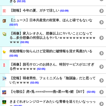
ぎる
(02:10)
【朗報】今年の夏、ガチで涼しい
(02:09)
【ニュース】日本共産党の街宣車、ほんと碌でもないな
(02:07)
【画像】家入レオさん、想像以上にヤバいことになって
る…多分想像の何倍以上もヤバいｗｗｗｗｗｗｗｗｗｗｗ
ｗｗｗ
(02:05)
何処情報か知らんけど定期的に嘘情報を流す馬鹿がいる
(02:05)
【画像】脱毛サロンのお姉さん、特別サービスがエ□すぎ
る件ｗｗｗｗｗｗ
(02:05)
【悲報】弱者男性、フェミニズムを「陰謀論」だと思って
いたｗｗｗｗ
(02:05)
【セ順位】虎=兎-====//====燕=星==竜=鯉 【8/7】
(02:05)
きまぐれオレンジロードみたいな青春を送りたいなっっっ
っ
(02:05)