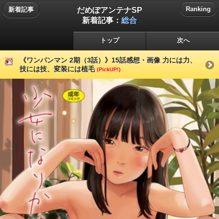
だめぽアンテナSP
Ranking
新着記事
新着記事：
総合
トップ
次へ
《ワンパンマン 2期（3話）》15話感想・画像 力には力、
技には技、変装には植毛
(PickUP!)