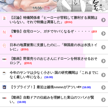
【正論】特撮関係者「ヒーローが苦戦して勝利する展開は
いらない。それで特撮は凋落した」
(ｵﾇﾇﾒ)
【警告】住宅ローン、ガチでヤバくなるぞ・・・・・
(ｵﾇﾇ
ﾒ)
日本の地震被害に支援したのに…「韓国産の水は水洗トイ
レに」
(ｵﾇﾇﾒ)
【動画】野菜売りのおじさんにドローンを特攻させるおそ
ロシア。
(ｵﾇﾇﾒ)
今年のサンマは少なく小さい 国の研究機関は「これまでに
なく厳しい年になる」
(16:00)
【ラブライブ！】最近は越境nmmnがアツい🐟
(16:00)
【動画】自動ドアの仕組みを理解した富山のツバメが賢
い。
(16:00)