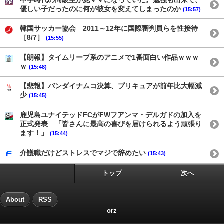
優しい子だったのに何が彼女を変えてしまったのか
(15:57)
韓国サッカー協会 2011～12年に国際審判員らを性接待
［8/7］
(15:55)
【朗報】タイムリープ系のアニメで1番面白い作品ｗｗｗ
ｗ
(15:48)
【悲報】バンダイナムコ決算、プリキュアが前年比大幅減
少
(15:45)
鹿児島ユナイテッドFCがFWフアンマ・デルガドの加入を
正式発表 「皆さんに最高の喜びを届けられるよう頑張り
ます！」
(15:44)
介護職だけどストレスでマジで辞めたい
(15:43)
トップ
次へ
About
RSS
orz