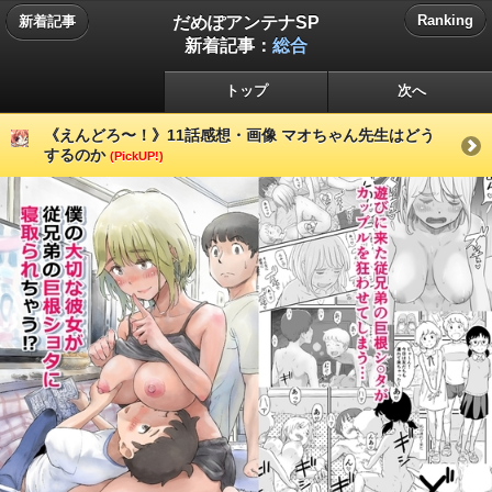
だめぽアンテナSP
Ranking
新着記事
新着記事：
総合
トップ
次へ
《えんどろ〜！》11話感想・画像 マオちゃん先生はどう
するのか
(PickUP!)