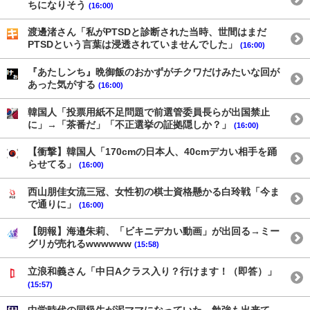
ちになりそう
(16:00)
渡邊渚さん「私がPTSDと診断された当時、世間はまだ
PTSDという言葉は浸透されていませんでした」
(16:00)
『あたしンち』晩御飯のおかずがチクワだけみたいな回が
あった気がする
(16:00)
韓国人「投票用紙不足問題で前選管委員長らが出国禁止
に」→「茶番だ」「不正選挙の証拠隠しか？」
(16:00)
【衝撃】韓国人「170cmの日本人、40cmデカい相手を踊
らせてる」
(16:00)
西山朋佳女流三冠、女性初の棋士資格懸かる白玲戦「今ま
で通りに」
(16:00)
【朗報】海邉朱莉、「ビキニデカい動画」が出回る→ミー
グリが売れるwwwwww
(15:58)
立浪和義さん「中日Aクラス入り？行けます！（即答）」
(15:57)
中学時代の同級生が泥ママになっていた。勉強も出来て、