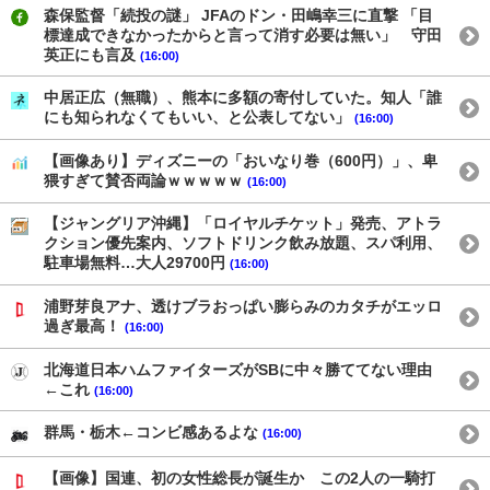
森保監督「続投の謎」 JFAのドン・田嶋幸三に直撃 「目
標達成できなかったからと言って消す必要は無い」 守田
英正にも言及
(16:00)
中居正広（無職）、熊本に多額の寄付していた。知人「誰
にも知られなくてもいい、と公表してない」
(16:00)
【画像あり】ディズニーの「おいなり巻（600円）」、卑
猥すぎて賛否両論ｗｗｗｗｗ
(16:00)
【ジャングリア沖縄】「ロイヤルチケット」発売、アトラ
クション優先案内、ソフトドリンク飲み放題、スパ利用、
駐車場無料…大人29700円
(16:00)
浦野芽良アナ、透けブラおっぱい膨らみのカタチがエッロ
過ぎ最高！
(16:00)
北海道日本ハムファイターズがSBに中々勝ててない理由
←これ
(16:00)
群馬・栃木←コンビ感あるよな
(16:00)
【画像】国連、初の女性総長が誕生か この2人の一騎打