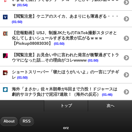
ｗ
(01:54)
【閲覧注意】ケニアのスイカ、あまりにも薄過ぎる・・・
(01:50)
【悲報動画】USJ、制服JKたちのTikTok撮影スタジオと
化してしまいシュールすぎる光景が広がるｗｗｗ
【Pickup08083030】
(01:50)
【閲覧注意】お見合い中に言われた発言が衝撃過ぎてトラ
ウマになった話…その理由がコレwwww
(01:50)
ショートスリーパー「寝たほうがいいよ」の一言にブチギ
レ
(01:50)
海外「まさか」佐々木朗希が6回まで力投！ドジャースは
劇的サヨナラ負けで泥沼7連敗！（海外の反応）
(01:46)
トップ
次へ
About
RSS
orz