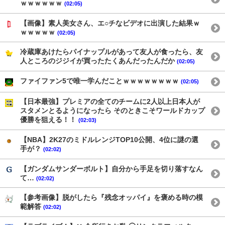
ｗｗｗｗｗｗ
(02:05)
【画像】素人美女さん、エ○チなビデオに出演した結果ｗ
ｗｗｗｗｗ
(02:05)
冷蔵庫あけたらパイナップルがあって友人が食ったら、友
人ところのジジイが買ったたくあんだったんだか
(02:05)
ファイファン5で唯一学んだことｗｗｗｗｗｗｗｗ
(02:05)
【日本最強】プレミアの全てのチームに2人以上日本人が
スタメンとるようになったら そのときこそワールドカップ
優勝を狙える！！
(02:03)
【NBA】2K27のミドルレンジTOP10公開、4位に謎の選
手が？
(02:02)
【ガンダムサンダーボルト】自分から手足を切り落すなん
て…
(02:02)
【参考画像】脱がしたら『残念オッパイ』を褒める時の模
範解答
(02:02)