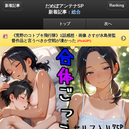
だめぽアンテナSP
Ranking
新着記事
新着記事：
総合
トップ
次へ
《荒野のコトブキ飛行隊》1話感想・画像 さすが水島努監
督作品と言うべきか空戦が凄かった
(PickUP!)