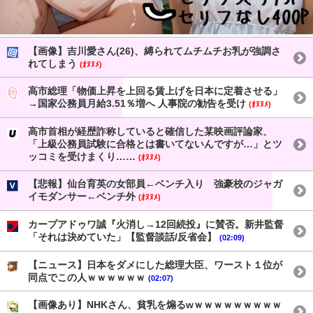
【画像】吉川愛さん(26)、縛られてムチムチお乳が強調さ
れてしまう
(ｵﾇﾇﾒ)
高市総理「物価上昇を上回る賃上げを日本に定着させる」
→国家公務員月給3.51％増へ 人事院の勧告を受け
(ｵﾇﾇﾒ)
高市首相が経歴詐称していると確信した某映画評論家、
「上級公務員試験に合格とは書いてないんですが…」とツ
ッコミを受けまくり……
(ｵﾇﾇﾒ)
【悲報】仙台育英の女部員←ベンチ入り 強豪校のジャガ
イモダンサー←ベンチ外
(ｵﾇﾇﾒ)
カープアドゥワ誠『火消し→12回続投』に賛否。新井監督
「それは決めていた」【監督談話/反省会】
(02:09)
【ニュース】日本をダメにした総理大臣、ワースト１位が
同点でこの人ｗｗｗｗｗｗ
(02:07)
【画像あり】NHKさん、貧乳を煽るwｗｗｗｗｗｗｗｗｗ