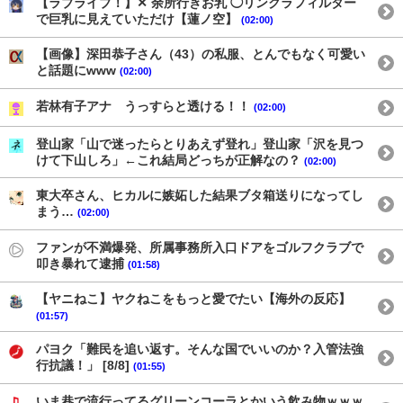
【ラブライブ！】✕ 余所行きお乳 ◯リンクラフィルター
で巨乳に見えていただけ【蓮ノ空】
(02:00)
【画像】深田恭子さん（43）の私服、とんでもなく可愛い
と話題にwww
(02:00)
若林有子アナ うっすらと透ける！！
(02:00)
登山家「山で迷ったらとりあえず登れ」登山家「沢を見つ
けて下山しろ」←これ結局どっちが正解なの？
(02:00)
東大卒さん、ヒカルに嫉妬した結果ブタ箱送りになってし
まう…
(02:00)
ファンが不満爆発、所属事務所入口ドアをゴルフクラブで
叩き暴れて逮捕
(01:58)
【ヤニねこ】ヤクねこをもっと愛でたい【海外の反応】
(01:57)
パヨク「難民を追い返す。そんな国でいいのか？入管法強
行抗議！」 [8/8]
(01:55)
いま巷で流行ってるグリーンコーラとかいう飲み物ｗｗｗ