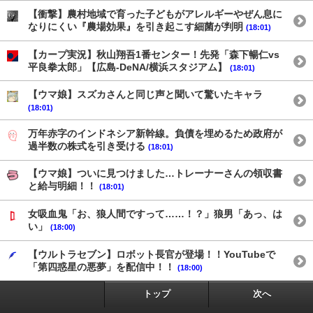
【衝撃】農村地域で育った子どもがアレルギーやぜん息に
なりにくい『農場効果』を引き起こす細菌が判明
(18:01)
【カープ実況】秋山翔吾1番センター！先発「森下暢仁vs
平良拳太郎」【広島-DeNA/横浜スタジアム】
(18:01)
【ウマ娘】スズカさんと同じ声と聞いて驚いたキャラ
(18:01)
万年赤字のインドネシア新幹線。負債を埋めるため政府が
過半数の株式を引き受ける
(18:01)
【ウマ娘】ついに見つけました…トレーナーさんの領収書
と給与明細！！
(18:01)
女吸血鬼「お、狼人間ですって……！？」狼男「あっ、は
い」
(18:00)
【ウルトラセブン】ロボット長官が登場！！YouTubeで
「第四惑星の悪夢」を配信中！！
(18:00)
トップ
次へ