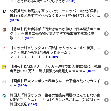
ってどう始めるのがいいでしょうか
(18:09)
化石賞だの御高説を宣っていたヨーロッパ、自分が猛暑に
襲われると為すすべべもなくダメージを受けてしまい……
(18:09)
【悲報】円安容認派「円安は輸出が伸びで日本経済ホクホ
ク！」⇒ 世界に売る物が無さすぎて輸出額で韓国に惨
敗・・・
(18:07)
【ロッテ対オリックス18回戦】オリックス・山中稜真、ロ
ッテ・廣池から第2号先制ソロホームラ
ン！！！！！！！！！！
(18:07)
【朗報】DAZNさん、サッカーW杯で加入者数5倍に 視聴
者数は6700万人 総視聴数も4億超えｗｗｗｗｗ
(18:07)
【画像】巨大マンボウの稚魚さん、金平糖みたいでカワイ
イｗ
(18:06)
韓国人「韓国サッカー協会の性接待問題のとんでもない言
い訳がこちら…」→「もはや自白だろこれ…（ﾌﾞﾙﾌﾞﾙ」＝
韓国の反応
(18:05)