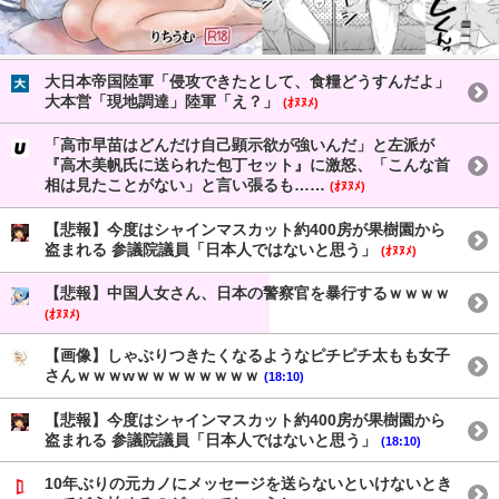
大日本帝国陸軍「侵攻できたとして、食糧どうすんだよ」
大本営「現地調達」陸軍「え？」
(ｵﾇﾇﾒ)
「高市早苗はどんだけ自己顕示欲が強いんだ」と左派が
『高木美帆氏に送られた包丁セット』に激怒、「こんな首
相は見たことがない」と言い張るも……
(ｵﾇﾇﾒ)
【悲報】今度はシャインマスカット約400房が果樹園から
盗まれる 参議院議員「日本人ではないと思う」
(ｵﾇﾇﾒ)
【悲報】中国人女さん、日本の警察官を暴行するｗｗｗｗ
(ｵﾇﾇﾒ)
【画像】しゃぶりつきたくなるようなピチピチ太もも女子
さんｗｗｗwｗｗｗｗｗｗｗｗ
(18:10)
【悲報】今度はシャインマスカット約400房が果樹園から
盗まれる 参議院議員「日本人ではないと思う」
(18:10)
10年ぶりの元カノにメッセージを送らないといけないとき