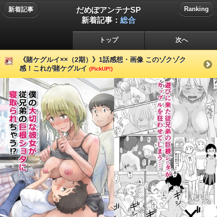
だめぽアンテナSP
Ranking
新着記事
新着記事：
総合
トップ
次へ
《賭ケグルイ××（2期）》1話感想・画像 このゾクゾク
感！これが賭ケグルイ
(PickUP!)