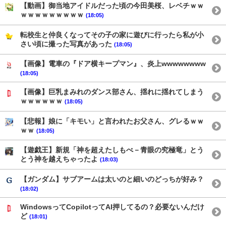
【動画】御当地アイドルだった頃の今田美桜、レベチｗｗ
ｗｗｗｗｗｗｗｗｗ
(18:05)
転校生と仲良くなってその子の家に遊びに行ったら私が小
さい頃に撮った写真があった
(18:05)
【画像】電車の『ドア横キープマン』、炎上wwwwwwww
(18:05)
【画像】巨乳まみれのダンス部さん、揺れに揺れてしまう
ｗｗｗｗｗｗ
(18:05)
【悲報】娘に「キモい」と言われたお父さん、グレるｗｗ
ｗｗ
(18:05)
【遊戯王】新規「神を超えたしもべ－青眼の究極竜」とう
とう神を越えちゃったよ
(18:03)
【ガンダム】サブアームは太いのと細いのどっちが好み？
(18:02)
WindowsってCopilotってAI押してるの？必要ないんだけ
ど
(18:01)