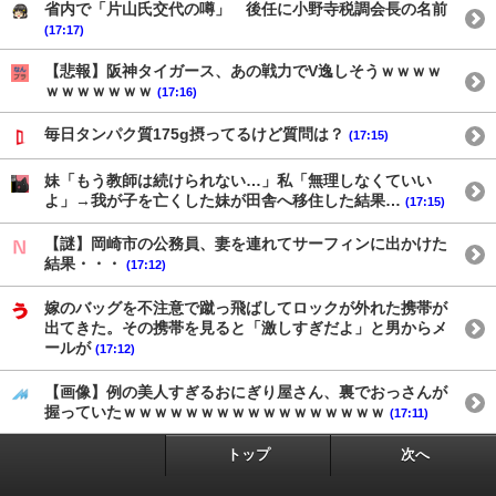
省内で「片山氏交代の噂」 後任に小野寺税調会長の名前
(17:17)
【悲報】阪神タイガース、あの戦力でV逸しそうｗｗｗｗ
ｗｗｗｗｗｗｗ
(17:16)
毎日タンパク質175g摂ってるけど質問は？
(17:15)
妹「もう教師は続けられない…」私「無理しなくていい
よ」→我が子を亡くした妹が田舎へ移住した結果…
(17:15)
【謎】岡崎市の公務員、妻を連れてサーフィンに出かけた
結果・・・
(17:12)
嫁のバッグを不注意で蹴っ飛ばしてロックが外れた携帯が
出てきた。その携帯を見ると「激しすぎだよ」と男からメ
ールが
(17:12)
【画像】例の美人すぎるおにぎり屋さん、裏でおっさんが
握っていたｗｗｗｗｗｗｗｗｗｗｗｗｗｗｗｗｗ
(17:11)
トップ
次へ