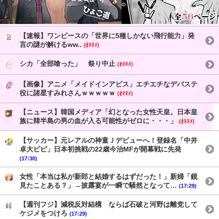
【速報】ワンピースの「世界に5種しかない飛行能力」発
言の謎が解けるww..
(ｵﾇﾇﾒ)
シカ「全部喰った」 祭り中止
(ｵﾇﾇﾒ)
【画像】アニメ「メイドインアビス」エチエチなデバステ
役に諸星すみれさんｗｗｗｗｗ
(ｵﾇﾇﾒ)
【ニュース】韓国メディア「幻となった女性天皇。日本皇
族に韓半島の男の血が入る可能性がゼロに・・・」
(ｵﾇﾇﾒ)
【サッカー】元レアルの神童Ｊデビューへ！登録名「中井
卓大ピピ」日本初挑戦の22歳今治MFが開幕戦に先発
(17:30)
女性「本当は私が新郎と結婚するはずだった！」新婦「鏡
見たことある？」→披露宴が一瞬で騒然となって…
(17:29)
【週刊フジ】減税反対結構 ならば石破と河野は離党して
ケジメをつけろ
(17:29)