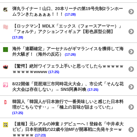
弾丸ライナー！山口、20本リーチの第19号先制2ランホー
ムランきたぁぁぁぁ！！！
(17:28)
【ロックマン】MDLX「エックス（フォースアーマー）」
「フォルテ」アクションフィギュア【彩色原型公開】
(17:28)
海外「連覇確定」アーセナルがギマランイスを獲得して海
外大騒ぎ！（海外の反応）
(17:26)
【驚愕】絶対ワイフェラ上手いと思ってしたらｗｗｗｗｗ
ｗｗｗｗｗwwww
(17:25)
8/22開催「琵琶湖三市同時花火大会」、市公式「そんな花
火大会は存在しない」→ SNS阿鼻叫喚
(17:25)
韓国人「韓国人が日本旅行で一番美味しいと感じた日本料
理がこちらです‥」→「極上の旨味が詰まっていた」
(17:25)
【速報】元レアルの神童Ｊデビューへ！登録名「中井卓大
ピピ」日本初挑戦の22歳今治MFが開幕戦に先発キターｗ
ｗｗｗｗｗ
(17:23)