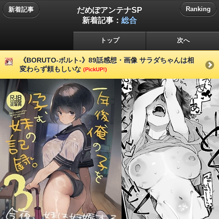
だめぽアンテナSP
Ranking
新着記事
新着記事：
総合
トップ
次へ
《BORUTO-ボルト-》89話感想・画像 サラダちゃんは相
変わらず頼もしいな
(PickUP!)