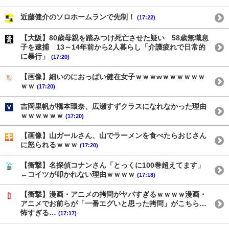
近藤健介のソロホームランで先制！
(17:22)
【大阪】80歳母親を踏みつけ死亡させた疑い 58歳無職息
子を逮捕 13～14年前から2人暮らし「介護疲れで日常的
に暴行」
(17:20)
【画像】細いのにおっぱい健在女子ｗｗｗwｗｗｗｗｗｗ
ｗｗ
(17:20)
吉岡里帆が橋本環奈、広瀬すずクラスになれなかった理由
ｗｗｗｗｗｗ
(17:20)
【画像】山ガールさん、山でラーメンを食べたらおじさん
に怒られるｗｗｗ
(17:20)
【衝撃】名探偵コナンさん「とっくに100巻超えてます」
←コイツが叩かれない理由ｗｗｗｗ
(17:18)
【衝撃】漫画・アニメの拷問がヤバすぎるｗｗｗｗ漫画・
アニメでお前らが「一番エグいと思った拷問」がこちら…
怖すぎる…
(17:17)