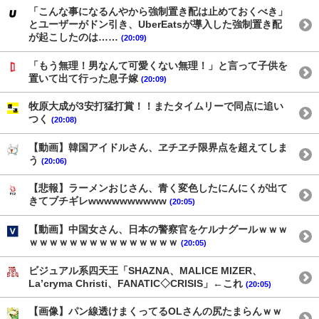
「こんな事になるんやから強制置き配は止めておくべき」
とユーザーがドン引き、UberEatsが導入した強制置き配
が起こしたのは……
(20:09)
「もう無理！男なんて可愛くない無理！」と言って子供を
置いて出て行った息子嫁
(20:09)
牧原大成が3安打猛打賞！！またタイムリーで同点に追い
つく
(20:08)
【動画】韓国アイドルさん、ヱチヱチ限界点を超えてしま
う
(20:06)
【悲報】ラーメンおじさん、青く変色したにんにくが出て
きてブチギレwwwwwwwwww
(20:05)
【動画】中国女さん、日本の警察官をケルナグールｗｗｗ
ｗｗｗｗｗｗｗｗｗｗｗｗｗｗｗ
(20:05)
ビジュアル系四天王「SHAZNA、MALICE MIZER、
La’cryma Christi、FANATIC◇CRISIS」←これ
(20:05)
【画像】パン線透けまくってるOLさんの尻たまらんｗｗ