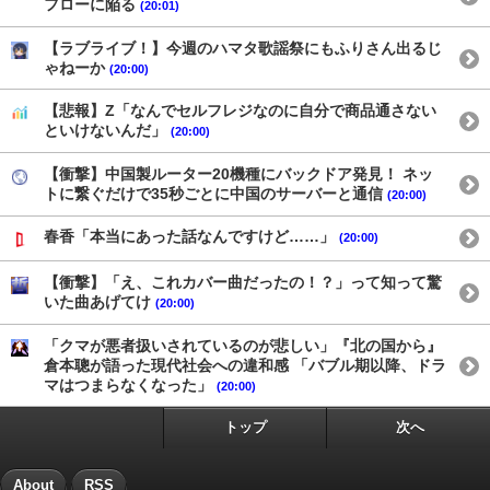
フローに陥る
(20:01)
【ラブライブ！】今週のハマタ歌謡祭にもふりさん出るじ
ゃねーか
(20:00)
【悲報】Z「なんでセルフレジなのに自分で商品通さない
といけないんだ」
(20:00)
【衝撃】中国製ルーター20機種にバックドア発見！ ネッ
トに繋ぐだけで35秒ごとに中国のサーバーと通信
(20:00)
春香「本当にあった話なんですけど……」
(20:00)
【衝撃】「え、これカバー曲だったの！？」って知って驚
いた曲あげてけ
(20:00)
「クマが悪者扱いされているのが悲しい」『北の国から』
倉本聰が語った現代社会への違和感 「バブル期以降、ドラ
マはつまらなくなった」
(20:00)
トップ
次へ
About
RSS