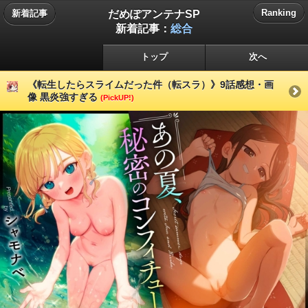
だめぽアンテナSP
Ranking
新着記事
新着記事：
総合
トップ
次へ
《転生したらスライムだった件（転スラ）》9話感想・画
像 黒炎強すぎる
(PickUP!)