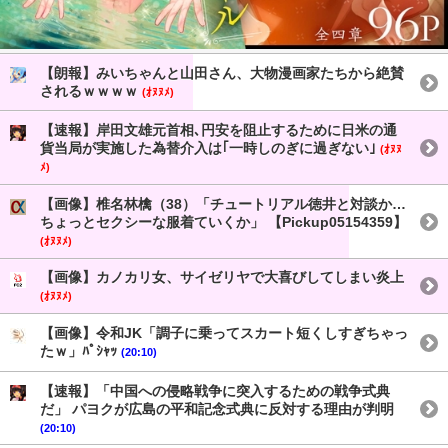
【朗報】みいちゃんと山田さん、大物漫画家たちから絶賛
されるｗｗｗｗ
(ｵﾇﾇﾒ)
【速報】岸田文雄元首相､円安を阻止するために日米の通
貨当局が実施した為替介入は｢一時しのぎに過ぎない｣
(ｵﾇﾇ
ﾒ)
【画像】椎名林檎（38）「チュートリアル徳井と対談か…
ちょっとセクシーな服着ていくか」 【Pickup05154359】
(ｵﾇﾇﾒ)
【画像】カノカリ女、サイゼリヤで大喜びしてしまい炎上
(ｵﾇﾇﾒ)
【画像】令和JK「調子に乗ってスカート短くしすぎちゃっ
たｗ」ﾊﾟｼｬｯ
(20:10)
【速報】「中国への侵略戦争に突入するための戦争式典
だ」 パヨクが広島の平和記念式典に反対する理由が判明
(20:10)