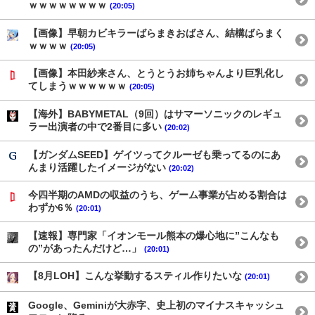
ｗｗｗｗｗｗｗｗ
(20:05)
【画像】早朝カビキラーばらまきおばさん、結構ばらまく
ｗｗｗｗ
(20:05)
【画像】本田紗来さん、とうとうお姉ちゃんより巨乳化し
てしまうｗｗｗｗｗｗ
(20:05)
【海外】BABYMETAL（9回）はサマーソニックのレギュ
ラー出演者の中で2番目に多い
(20:02)
【ガンダムSEED】ゲイツってクルーゼも乗ってるのにあ
んまり活躍したイメージがない
(20:02)
今四半期のAMDの収益のうち、ゲーム事業が占める割合は
わずか6％
(20:01)
【速報】専門家「イオンモール熊本の爆心地に”こんなも
の”があったんだけど…」
(20:01)
【8月LOH】こんな挙動するスティル作りたいな
(20:01)
Google、Geminiが大赤字、史上初のマイナスキャッシュ