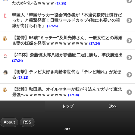
たのがバレるｗｗｗｗ
(17:25)
韓国人「韓国サッカー協会関係者が『不適切接待は慣行だ
った』と衝撃発言！日韓ワールドカップ4強にも疑いの視
線が向けられる」
(17:25)
【驚愕】56歳“ミッチー”及川光博さん、一般女性との再婚
＆妻の妊娠を発表ｗｗｗｗｗｗｗｗｗｗ
(17:24)
【JT杯】斎藤慎太郎八段が伊藤匠二冠に勝ち、準決勝進出
(17:24)
【衝撃】テレビ大好き高齢者世代も「テレビ離れ」が始ま
る
(17:22)
【悲報】秋田県、オイルマネーが転がり込んでガチで東北
最強へｗｗｗｗｗｗｗｗｗｗ
(17:18)
トップ
次へ
About
RSS
orz