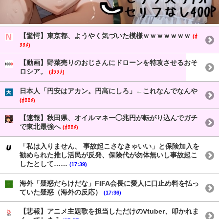
【驚愕】東京都、ようやく気づいた模様ｗｗｗｗｗｗｗ
(ｵ
ﾇﾇﾒ)
【動画】野菜売りのおじさんにドローンを特攻させるおそ
ロシア。
(ｵﾇﾇﾒ)
日本人「円安はアカン。円高にしろ」←これなんでなんや
(ｵﾇﾇﾒ)
【速報】秋田県、オイルマネー◯兆円が転がり込んでガチ
で東北最強へ
(ｵﾇﾇﾒ)
「私は入りません、 事故起こさなきゃいい」と保険加入を
勧められた推し活民が反発、保険代が勿体無いし事故起こ
したとして……
(17:39)
海外「疑惑だらけだな」FIFA会長に愛人に口止め料を払っ
ていた疑惑（海外の反応）
(17:36)
【悲報】アニメ主題歌を担当しただけのVtuber、叩かれま