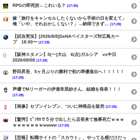
RPGの即死技←これいる？
(17:30)
嫁「旅行をキャンセルしたくないから手術の日を変えて」
俺「いや、それおかしくない？」→納得できず…
(17:29)
【試合実況】[2026/8/8]DeNAベイスターズ対広島カー
プ 18:00〜
(17:29)
【阪神スタメン】5(一)大山 6(左)ガルシア vs中日
2026/08/08
(17:29)
野田昇吾、5ヶ月ぶりの勝利で初の準優進出へ！！！！！
(17:29)
声優でMリーガーの伊達朱里紗さん、結婚を発表！！！
(17:28)
【画像】セブンイレブン、ついに神商品を販売
(17:26)
【驚愕】ﾋﾟﾝｻﾛで５分で出したら店長来て無事死亡ｗｗｗ
ｗｗｗｗｗｗｗwwww
(17:25)
【悲報】転職サイトの「スカウト」、やってる感だけだっ