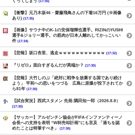
くってしまう
(17:35)
【衝撃】元乃木坂46・齋藤飛鳥さんの下着16万円 (※画像
あり)
(17:35)
【画像】サウナ中のK‐1の安保瑠輝也選手。RIZINのYUSHI
選手&ジョリー選手。の筋肉が日本人離れしてかっこいい
件
(17:34)
【悲報】坂口杏里、逃走ｗｗｗｗｗｗｗｗｗｗｗ
(17:32)
『リゼロ』面白すぎるんだが異端か？
(17:30)
【悲報】大竹しのぶ「絶対に戦争を放棄する国であり続け
よう」 平和への思いをつづる 広島に原爆が投下されてか
ら81年
(17:30)
【試合実況】西武スタメン 先発:隅田知一郎（2026.8.8）
(17:30)
【サッカー】アルゼンチン協会がFIFAインファンティーノ
会長への支持を表明 “W杯売却計画”にも言及 「過ちを認
めたことは特筆すべき」
(17:30)