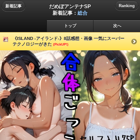
だめぽアンテナSP
Ranking
新着記事
新着記事：
総合
トップ
次へ
《ISLAND -アイランド-》8話感想・画像 一気にスーパー
テクノロジーがきた
(PickUP!)