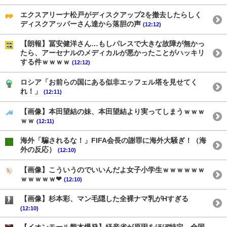
エクスアリーナ松戸がディスクアップ2を撤去したらしく
ディスクアッパーさん達から落胆の声
(12:12)
【朗報】冨安健洋さん…もしパレスで大きな故障が無かっ
たら、アーセナルのメディカルが悪かったことがハッキリ
する件ｗｗｗｗ
(12:12)
ロシア「お前らの国にある似非エッフェル塔を見せてく
れ！」
(12:11)
【画像】本田望結の妹、本田望結より実ってしまうｗｗｗ
ｗｗ
(12:11)
海外「騙されるな！」FIFA会長の謝罪に海外大騒ぎ！（海
外の反応）
(12:10)
【画像】こういうのでいいんだよ女子小学生ｗｗｗｗｗｗ
ｗｗｗｗｗ❤
(12:10)
【画像】杉本彩、マン毛隠した全裸ナマ乳がHすぎる
(12:10)