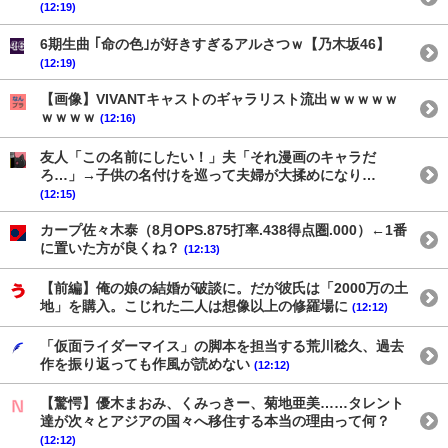
(12:19)
6期生曲 ｢命の色｣が好きすぎるアルさつｗ【乃木坂46】
(12:19)
【画像】VIVANTキャストのギャラリスト流出ｗｗｗｗｗ
ｗｗｗｗ
(12:16)
友人「この名前にしたい！」夫「それ漫画のキャラだ
ろ…」→子供の名付けを巡って夫婦が大揉めになり…
(12:15)
カープ佐々木泰（8月OPS.875打率.438得点圏.000）←1番
に置いた方が良くね？
(12:13)
【前編】俺の娘の結婚が破談に。だが彼氏は「2000万の土
地」を購入。こじれた二人は想像以上の修羅場に
(12:12)
「仮面ライダーマイス」の脚本を担当する荒川稔久、過去
作を振り返っても作風が読めない
(12:12)
【驚愕】優木まおみ、くみっきー、菊地亜美……タレント
達が次々とアジアの国々へ移住する本当の理由って何？
(12:12)