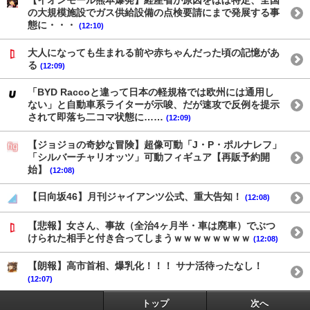
【イオンモール熊本爆発】経産省が原因をほぼ特定、全国
の大規模施設でガス供給設備の点検要請にまで発展する事
態に・・・
(12:10)
大人になっても生まれる前や赤ちゃんだった頃の記憶があ
る
(12:09)
「BYD Raccoと違って日本の軽規格では欧州には通用し
ない」と自動車系ライターが示唆、だが速攻で反例を提示
されて即落ち二コマ状態に……
(12:09)
【ジョジョの奇妙な冒険】超像可動「J・P・ポルナレフ」
「シルバーチャリオッツ」可動フィギュア【再販予約開
始】
(12:08)
【日向坂46】月刊ジャイアンツ公式、重大告知！
(12:08)
【悲報】女さん、事故（全治4ヶ月半・車は廃車）でぶつ
けられた相手と付き合ってしまうｗｗｗｗｗｗｗｗ
(12:08)
【朗報】高市首相、爆乳化！！！ サナ活待ったなし！
(12:07)
トップ
次へ