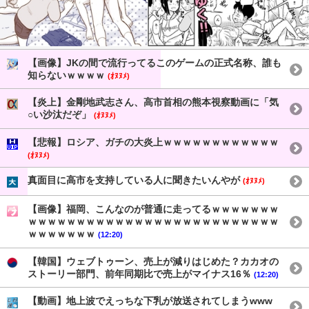
【画像】JKの間で流行ってるこのゲームの正式名称、誰も
知らないｗｗｗｗ
(ｵﾇﾇﾒ)
【炎上】金剛地武志さん、高市首相の熊本視察動画に「気
○い沙汰だぞ」
(ｵﾇﾇﾒ)
【悲報】ロシア、ガチの大炎上ｗｗｗｗｗｗｗｗｗｗｗｗ
(ｵﾇﾇﾒ)
真面目に高市を支持している人に聞きたいんやが
(ｵﾇﾇﾒ)
【画像】福岡、こんなのが普通に走ってるｗｗｗｗｗｗｗ
ｗｗｗｗｗｗｗｗｗｗｗｗｗｗｗｗｗｗｗｗｗｗｗｗｗｗ
ｗｗｗｗｗｗｗ
(12:20)
【韓国】ウェブトゥーン、売上が減りはじめた？カカオの
ストーリー部門、前年同期比で売上がマイナス16％
(12:20)
【動画】地上波でえっちな下乳が放送されてしまうwww