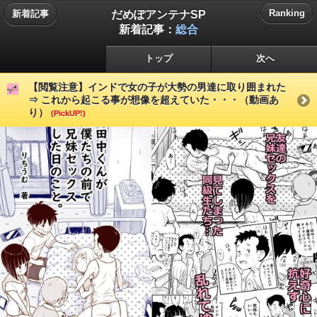
だめぽアンテナSP
Ranking
新着記事
新着記事：
総合
トップ
次へ
【閲覧注意】インドで女の子が大勢の男達に取り囲まれた
⇒ これから起こる事が想像を超えていた・・・（動画あ
り）
(PickUP!)