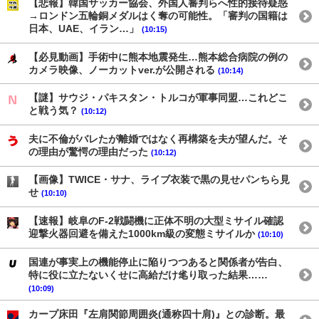
【悲報】韓国サッカー協会、外国人審判らへ性的接待疑惑
→ロンドン五輪銅メダルはく奪の可能性。「審判の国籍は
日本、UAE、イラン…」
(10:15)
【必見動画】手術中に熊本地震発生…熊本総合病院の例の
カメラ映像、ノーカットver.が公開される
(10:14)
【謎】サウジ・パキスタン・トルコが軍事同盟…これどこ
と戦う気？
(10:12)
夫に不倫がバレたが離婚ではなく再構築を夫が望んだ。そ
の理由が驚愕の理由だった
(10:12)
【画像】TWICE・サナ、ライブ衣装で黒の見せパンちら見
せ
(10:10)
【速報】岐阜のF-2戦闘機に正体不明の大型ミサイル確認
迎撃火器回避を備えた1000km級の変態ミサイルか
(10:10)
国連が事実上の機能停止に陥りつつあると関係者が告白、
特に役に立たないくせに高給だけ毟り取った結果……
(10:09)
カープ床田『左肩関節周囲炎(通称四十肩)』との診断。最