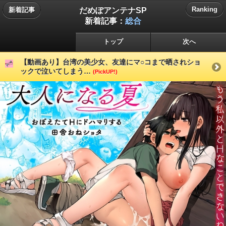
だめぽアンテナSP
Ranking
新着記事
新着記事：
総合
トップ
次へ
【動画あり】台湾の美少女、友達にマ○コまで晒されショ
ックで泣いてしまう…
(PickUP!)