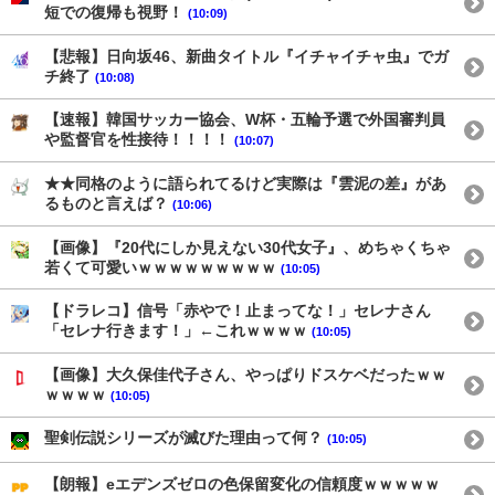
短での復帰も視野！
(10:09)
【悲報】日向坂46、新曲タイトル『イチャイチャ虫』でガ
チ終了
(10:08)
【速報】韓国サッカー協会、W杯・五輪予選で外国審判員
や監督官を性接待！！！！
(10:07)
★★同格のように語られてるけど実際は『雲泥の差』があ
るものと言えば？
(10:06)
【画像】『20代にしか見えない30代女子』、めちゃくちゃ
若くて可愛いｗｗｗｗｗｗｗｗｗ
(10:05)
【ドラレコ】信号「赤やで！止まってな！」セレナさん
「セレナ行きます！」←これｗｗｗｗ
(10:05)
【画像】大久保佳代子さん、やっぱりドスケベだったｗｗ
ｗｗｗｗ
(10:05)
聖剣伝説シリーズが滅びた理由って何？
(10:05)
【朗報】eエデンズゼロの色保留変化の信頼度ｗｗｗｗｗ