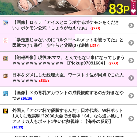
【画像】ロッテ「アイスとコラボするポケモンをくださ
い」ポケモン公式「しょうがねえなぁ」
(ｵﾇﾇﾒ)
「暴走族じゃないのにコルク半ヘルメットを被ってた」と
因縁つけて暴行 少年らと父親(37)逮捕
(ｵﾇﾇﾒ)
【朗報画像】現役JKママ、とんでもない事になってしまう
ｗｗｗｗｗｗｗｗｗｗｗｗ 【Pickup07091604】
(ｵﾇﾇﾒ)
日本をダメにした総理大臣、ワースト１位が同点でこの人
ｗｗｗｗｗｗ
(ｵﾇﾇﾒ)
【画像】Ｘの育乳アカウントの成長観察するのが好きなや
つw
(10:19)
外国人「アジア杯で優勝するんだ」日本代表、W杯ポット
1入りに現実味!?2030大会で出場枠「64」なら追い風に！
アメリカ人もポット1争いに熱視線！【海外の反応】
(10:19)