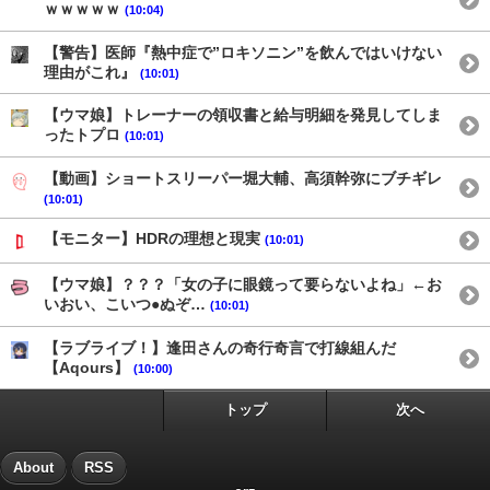
ｗｗｗｗｗ
(10:04)
【警告】医師『熱中症で”ロキソニン”を飲んではいけない
理由がこれ』
(10:01)
【ウマ娘】トレーナーの領収書と給与明細を発見してしま
ったトプロ
(10:01)
【動画】ショートスリーパー堀大輔、高須幹弥にブチギレ
(10:01)
【モニター】HDRの理想と現実
(10:01)
【ウマ娘】？？？「女の子に眼鏡って要らないよね」←お
いおい、こいつ●ぬぞ…
(10:01)
【ラブライブ！】逢田さんの奇行奇言で打線組んだ
【Aqours】
(10:00)
トップ
次へ
About
RSS