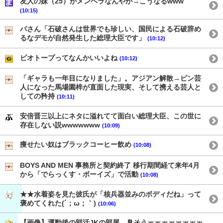
友人の妹（25）がメンヘラなんやが→こうなるwww
(10:15)
パさん「石破さんは世界でも珍しい、国民による石破辞め
るなデモが自然発生した総理大臣です」
(10:12)
ビオトープってなんかいいよね
(10:12)
「ギャラも一年目になりました」。アジアン解散→ピン芸
人になった馬場園梓が直面した現実、そして携える芸人と
しての矜持
(10:11)
安倍晋三以上にネタに溢れてて面白い総理大臣、この世に
存在しない説wwwwwww
(10:09)
痩せたい奴はブラックコーヒー飲め
(10:08)
BOYS AND MEN 事務所と契約終了 移行期間経て来年4月
から「でらっくす・ボーイズ」で活動
(10:08)
★★水着姿を見た彼氏が「核兵器並みのボディだね」って
褒めてくれた(´；ω；｀)
(10:06)
【画像】運動後の部活JKの部屋、臭そうｗｗｗｗｗｗｗｗ