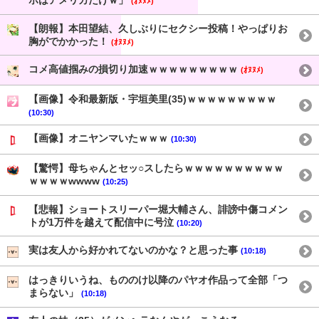
ホはアメリカだけｗ」
(ｵﾇﾇﾒ)
【朗報】本田望結、久しぶりにセクシー投稿！やっぱりお
胸がでかかった！
(ｵﾇﾇﾒ)
コメ高値掴みの損切り加速ｗｗｗｗｗｗｗｗｗ
(ｵﾇﾇﾒ)
【画像】令和最新版・宇垣美里(35)ｗｗｗｗｗｗｗｗｗ
(10:30)
【画像】オニヤンマいたｗｗｗ
(10:30)
【驚愕】母ちゃんとセッ○スしたらｗｗｗｗｗｗｗｗｗｗ
ｗｗｗｗwwww
(10:25)
【悲報】ショートスリーパー堀大輔さん、誹謗中傷コメン
トが1万件を越えて配信中に号泣
(10:20)
実は友人から好かれてないのかな？と思った事
(10:18)
はっきりいうね、もののけ以降のパヤオ作品って全部「つ
まらない」
(10:18)