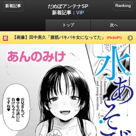
だめぽアンテナSP
Ranking
新着記事
新着記事：
VIP
トップ
次へ
【画像】田中美久「腹筋バキバキ女になってた」
(PickUP!)