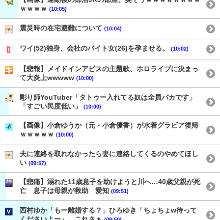
ｗｗｗｗ
(10:05)
震災時の在宅避難について
(10:04)
ワイ(52)独身、会社のバイト女(26)を孕ませる。
(10:02)
【悲報】メイドインアビスの主題歌、ホロライブに決まっ
て大炎上wwwww
(10:00)
彫り師YouTuber「タトゥー入れてる奴は全員バカです」
「すごい民度低い」
(10:00)
【画像】小倉ゆうか（元・小倉優香）が水着グラビア復帰
ｗｗｗｗｗ
(10:00)
夫に連絡を取れなかったら妻に連絡してくるのやめてほし
い
(09:57)
【悲痛】溺れた11歳息子を助けようと川へ…40歳父親が死
亡 息子は母親が救助 愛知
(09:51)
西村ゆか「もー離婚する？」ひろゆき「ちょちょw待って
くださいよー」←これさぁ
(09:50)