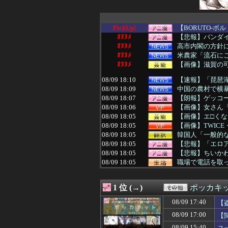
PickUp!
【BORUTO-ボ
ｵﾇﾇﾒ
【悲報】バンダ
ｵﾇﾇﾒ
高市内閣の方針に
ｵﾇﾇﾒ
米農家「流石に
ｵﾇﾇﾒ
【画像】滋賀の
08/09 18:10
【速報】「琵琶湖
08/09 18:09
中国の農村で横暴
08/09 18:07
【朗報】ゲッコー
08/09 18:06
【画像】女さん「
08/09 18:05
【画像】エ□く
08/09 18:05
【画像】TWICE
08/09 18:05
韓国人「一般的な
08/09 18:05
【悲報】「エロ
08/09 18:05
【悲報】ちいか
08/09 18:05
職場で電話を取っ
08/09 18:05
【悲報】日本人
08/09 18:04
阪神・2番ショー
1 位 (→)
ポッカキ
08/09 18:04
【悲報】最近の物
08/09 18:03
【遊戯王】Fカ
08/09 17:40
【
08/09 18:02
【ガンプラ】成
08/09 17:00
【
08/09 18:02
ビニールハウスか
08/09 18:02
【朗報】櫻坂46
08/09 15:40