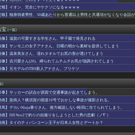
19回戦】巨人が逆転勝ちで首位キープ！貯金最多タイ11 小笠原...
ホームランで先制！
悲報】イオン、完全にヤケクソになるｗｗｗｗ
を踏みつけ死亡させた疑い 58歳無職息子を逮捕 13～14年...
悲報】独身弱者男性、30歳あたりから普通以上男性と共通項がなくなり会話
におっぱい健在女子ｗｗｗwｗｗｗｗｗｗｗｗ
環奈、広瀬すずクラスになれなかった理由ｗｗｗｗｗｗ
チ】ソフトバンク・近藤健介、西武・武内から第24号先制ソロホー...
お宝
[一覧]
ルさん、山でラーメンを食べたらおじさんに怒られるｗｗｗ
画像】滋賀の可愛すぎる学生さん、甲子園で発見される
ナンさん「とっくに100巻超えてます」←コイツが叩かれない理由...
公演、見切れ席・ステバ席からの眺めがこちら【全国ツアー2026...
画像】サンモニの女子アナさん、日曜の朝から素材を提供してしまう
ニメの拷問がヤバすぎるｗｗｗｗ漫画・アニメでお前らが「一番エグ...
画像】温泉美女さん、濡れタオルでお尻の形が透けてしまう
交代の噂」 後任に小野寺税調会長の名前
イガース、あの戦力でV逸しそうｗｗｗｗｗｗｗｗｗｗｗ
画像】吉川愛さん(26)、縛られてムチムチお乳が強調されてしまう
英2部ストーク・シティMF瀬古樹を獲得へ！元川崎の実力派ＭＦの...
画像】元モデルのTBS新人アナさん、プリケツ
75g摂ってるけど質問は？
けられない…」私「無理しなくていいよ」→我が子を亡くした妹が田...
ヨク広島襲来… 地元民から「帰れ！」と罵声を浴びせられ、機動隊...
覧]
公務員、妻を連れてサーフィンに出かけた結果・・・
珍事】サッカーの試合が原因で交通事故が起きてしまう。
意で蹴っ飛ばしてロックが外れた携帯が出てきた。その携帯を見ると...
19回戦】巨人、8回裏2アウト二塁から松本剛のタイムリーツーベ...
動画】急病人？横須賀の国道16号でおかしな事故が撮影される。
スーツの脱ぎ方を教えるたった20秒の動画、900万回以上再生さ...
群馬】デカいNinja乗りさん、後方確認しない軽四に当てられてしまう。
すぎるおにぎり屋さん、裏でおっさんが握っていたｗｗｗｗｗｗｗｗ...
動画】DJI Neo2で釣りの自撮りをしようとした男の悲劇（ノ∇`）
渡辺莉奈の・・・
のサラー、新天地はトルコに決定か？ トラブゾンスポルと年俸約3...
動画】タイのティパンコーン王子が日本人女性とデートか？
イナ戦争で大儲け！（海外の反応）
前大統領、癌が骨など体中に転移でかなり衰弱状態で激痛闘病 次男...