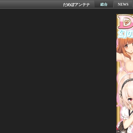
だめぽアンテナ
総合
NEWS