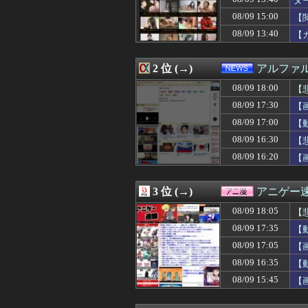
ヌ
08/09 18:01
【悲報】ASDワ
08/09 15:00
【
08/09 18:01
【ウマ娘】ケン
08/09 13:40
08/09 18:01
【カープ実況】鈴木
【
08/09 18:01
ギャルズと初め
08/09 18:01
【グラボ】物があ
2 位 (→)
アルファ
08/09 18:01
【ウマ娘】大人
08/09 18:00
お高いテント、
08/09 18:00
【
08/09 18:00
【悲報】パチンカ
08/09 17:30
【
08/09 18:00
【画像】イオンで
08/09 18:00
【ウルトラマン
08/09 17:00
【
08/09 18:00
【悲報】日本サ
08/09 16:30
【
08/09 18:00
【幸せ】久々に
08/09 16:20
【
08/09 18:00
日本韓国台湾「少
08/09 18:00
大男「1回戦の相
08/09 18:00
【艦これ】ほい、
3 位 (→)
アニゲー
08/09 18:00
【画像】藤嶌果歩
08/09 18:00
【MLB】Wソック
08/09 18:05
【
08/09 18:00
「佳子様」と呼ん
08/09 17:35
【
08/09 18:00
【Kindle漫画5
ww
08/09 18:00
08/09 17:05
【にじさんじ】す
【
08/09 18:00
ハイエンドギタ
ま
08/09 16:35
【
08/09 18:00
誤って脳幹を摘出
08/09 15:45
【
08/09 18:00
【悲報】人気アニ
08/09 18:00
赤信号「赤やで！
08/09 18:00
【ラブライブ！