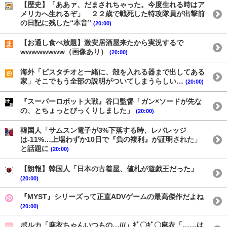
【歴史】「ああァ、だまされちゃった。今度生れる時はア
メリカへ生れるぞ」 ２２歳で戦死した特攻隊員が出撃前
の日記に残した“本音”
(20:00)
【お通し食べ放題】激安居酒屋来たから実況するで
wwwwwwww（画像あり）
(20:00)
海外「ピスタチオと一緒に、殻を入れる器まで出してある
家」そこでもう全部の説明がついてしまうらしい…
(20:00)
『スーパーロボット大戦』谷口監督「ガン×ソードが先な
の、とちょっとびっくりしました」
(20:00)
韓国人「サムスン電子が3%下落する時、レバレッジ
は-11%…上場わずか10日で『負の複利』が証明された」
と話題に
(20:00)
【朗報】韓国人「日本の古着屋、値札が遊戯王だった」
(20:00)
『MYST』シリーズって正直ADVゲームの最高傑作だよね
(20:00)
ポルカ「麻衣ちゃんいつもの…///」ｷﾞ〇ｷﾞ〇麻衣「……は