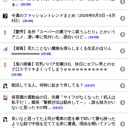
ぁ」
(20:00)
今週のファッショントレンドまとめ（2026年8月3日～8月
9日）
(20:00)
【驚愕】名作『スーパーの裏でヤニ吸うふたり』とかいう
アニメ、凄い事に気付いた…面白いけど…
(19:59)
【速報】見たことない魔物を揺らしまくる生足かほりん
wwwwwwwww
(19:58)
【鬼ｼｺ画像】巨乳ババア先輩(33)、休日にセフレ男とのセ
ク口スでイキまくってしまうｗｗｗｗｗｗｗｗｗｗｗ
(19:58)
朝活してる人。何時に起きて何してる？
(19:57)
保育園の運動会の日。先輩「サイフがなくなった！犯人は
私子だ！」園長「警察沙汰は勘弁して～」→誰も味方がい
ないと思ったその時…
(19:57)
良いなと思ってた上司が電車の窓を拳で叩いて勝ち誇った
ような顔で中指を立ててる所に遭遇。理由を聞いてドン引