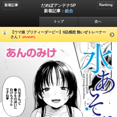
だめぽアンテナSP
Ranking
新着記事
新着記事：
総合
トップ
次へ
【ウマ娘 プリティーダービー】9話感想 熱いぜトレーナー
さん！
(PickUP!)