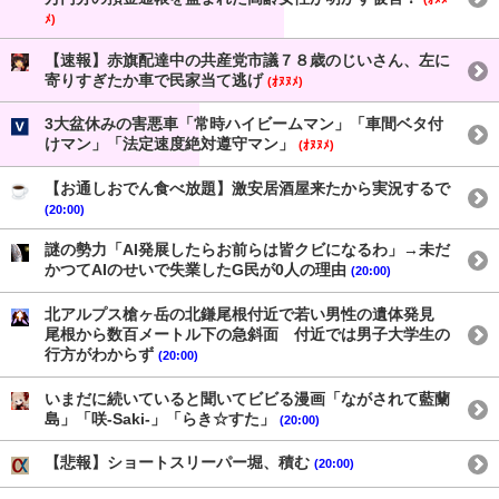
ﾒ)
【速報】赤旗配達中の共産党市議７８歳のじいさん、左に
寄りすぎたか車で民家当て逃げ
(ｵﾇﾇﾒ)
3大盆休みの害悪車「常時ハイビームマン」「車間ベタ付
けマン」「法定速度絶対遵守マン」
(ｵﾇﾇﾒ)
【お通しおでん食べ放題】激安居酒屋来たから実況するで
(20:00)
謎の勢力「AI発展したらお前らは皆クビになるわ」→未だ
かつてAIのせいで失業したG民が0人の理由
(20:00)
北アルプス槍ヶ岳の北鎌尾根付近で若い男性の遺体発見
尾根から数百メートル下の急斜面 付近では男子大学生の
行方がわからず
(20:00)
いまだに続いていると聞いてビビる漫画「ながされて藍蘭
島」「咲-Saki-」「らき☆すた」
(20:00)
【悲報】ショートスリーパー堀、積む
(20:00)