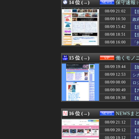
08/09 20:35
14 位 (→)
【画像】実は甲
保守速報
08/09 20:35
【悲報】中国の
08/09 21:02
【
08/09 20:35
【動画】かもし
08/09 20:35
08/09 16:50
【唖然】ラーメン
政
08/09 20:34
【画像】志田未来(
08/09 15:42
【
08/09 20:33
日本サッカー協
08/08 18:51
【
08/09 20:33
【遊戯王】結局
08/09 20:33
スタバで大量にい
08/08 16:00
「
08/09 20:32
【画像】風俗に行
08/09 20:32
【悲報】鈴木福
15 位 (→)
働くモノニ
08/09 19:44
【
08/09 12:53
シ
08/09 08:00
ロ
08/09 00:49
【
08/08 19:38
【
16 位 (→)
NEWSま
08/09 21:12
【
08/09 20:12
【
08/09 19:12
【