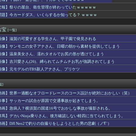
山田あい、衝撃の貝殻ビキニ姿解禁wwwwwwグラビア界を席巻す...
を言って欲しい
悲報】祭りの屋台、衛生管理が終わっていたｗｗｗｗｗ
き×今治】いわきがJ2リーグで初の開幕戦勝利！エース熊田が怪...
問題】今カードダス、いくらするか知ってる？ ｗｗｗｗ
8回戦】DeNAが広島に同一カード3連勝 今季10度目の完封...
れた車ｖｓ1年間マニュアル車
は外国人は法律を守れと言うが、憲法違反をしている高市には何も言...
お宝
[一覧]
ld Cup 2026」鉄拳8部門まとめ。LCQから勝...
画像】滋賀の可愛すぎる学生さん、甲子園で発見される
ドラゴン、宇宙船←全部現実にはない寂しさ・・・・・・・・・
 2026 福岡公演 day2・吉田綾乃クリスティー卒業セレ...
画像】サンモニの女子アナさん、日曜の朝から素材を提供してしまう
本県知事「報道に強い不満・苦情が寄せられている」→TBSの報...
画像】温泉美女さん、濡れタオルでお尻の形が透けてしまう
ン盆踊り、有名女優に冷笑されてしまう
MF佐野航大、同じPSVだが堂安を超える評価ｗｗｗｗｗｗｗ
画像】吉川愛さん(26)、縛られてムチムチお乳が強調されてしまう
充、タッチの上杉達也が浅倉南に告白したシーンを完全再現ｗｗｗｗｗ
画像】元モデルのTBS新人アナさん、プリケツ
とかいう20代までしか絵にならないヤツ
ん、アタリ嬢とハズレ嬢の紹介文の差が露骨すぎるｗｗｗｗｗｗｗｗ...
の有望株が豪相手に見せたトライに世界が騒然！←「F１並みのスピ...
覧]
せたり毒を盛ったりする鬼母に「人間ってどんな味がするんだろう？...
動画】世界一過酷なオフロードレースのコース設計が絶対におかしい（笑）
い人いますか
聖弥は眼窩底骨折で出場選手登録抹消へ…左ほお付近に打球直撃で途...
珍事】サッカーの試合が原因で交通事故が起きてしまう。
～ね...」大野愛実＆松尾桜、藤嶌果歩1st写真集に耐えきれ...
動画】急病人？横須賀の国道16号でおかしな事故が撮影される。
てカッケーよな？
群馬】デカいNinja乗りさん、後方確認しない軽四に当てられてしまう。
osers2回戦第2試合：さんさんいえろー - 聖ファビュ...
ん、88人しか買えない88円に都民が大行列ｗｗｗｗｗｗｗｗｗｗ
動画】DJI Neo2で釣りの自撮りをしようとした男の悲劇（ノ∇`）
なエンディング
でドジャースが勝利、連敗は『７』でストップ、山本は体調不良に、...