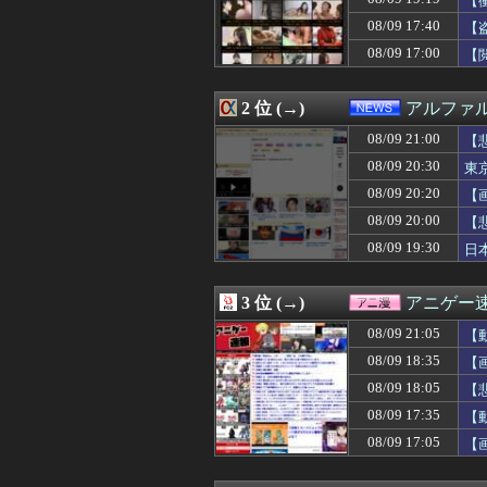
【
08/09 21:19
【画像】ボーイッ
08/09 17:40
【
08/09 21:18
METALVERSE
08/09 17:00
08/09 21:17
【オカルト】「
【
08/09 21:15
子どもの小学校入
08/09 21:15
【画像】こうい
2 位 (→)
アルファ
08/09 21:14
【悲報】 ゴー
08/09 21:14
栗原陵矢につい
08/09 21:00
【
08/09 21:13
【試合結果】阪神vs
に
08/09 20:30
東
08/09 21:12
妹の親友から「高
08/09 21:12
【仮面ライダー
08/09 20:20
【
08/09 21:12
【速報】日本の
08/09 20:00
【
08/09 21:11
【画像】白石麻衣
08/09 19:30
日
08/09 21:10
【画像】巨乳さ
08/09 21:10
【画像】日向坂
08/09 21:10
【悲報】Vアンチ
3 位 (→)
アニゲー
08/09 21:10
【速報】中国人
08/09 21:09
【天才】深夜の
08/09 21:05
【
08/09 21:09
点滴に排泄物を入
ww
08/09 18:35
【
08/09 21:09
【最新版】日本の『
08/09 21:09
08/09 18:05
同級生は普段か
【
08/09 21:08
【ホロライブ】
08/09 17:35
【
08/09 21:08
高市早苗、長崎市
ww
08/09 17:05
【
08/09 21:07
【悲報】ゲーム会
ま
08/09 21:07
【衝撃画像】温
08/09 21:06
連休に泊まりたい