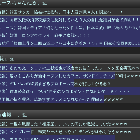
水でしょ」息子の妻が私の紅茶だけ絶対に買ってこない理由が、身も...
ュースちゃんねる
[一覧]
PBのパ・リーグで外国人の観客数が増えているらしい → 「NP...
本のブレない支援姿勢に驚嘆！被災地の炊き出しを巡る議論と世界の...
速報】韓国サッカー協会の性接待、日本人審判員４人も調査へ！！！
は”金銭の祭典”！32強進出で1億3000万円もらえる」→「...
悲報】高市政権の消費税減税に反対している９人の自民党議員が全て判明！！
日本のシャーペン、20年ずっと1位から動かない」
ニュース】韓国メディア「幻となった女性天皇。日本皇族に韓半島の男の血が
まくっていた…国民の３５％が登山人口
ーに恋とか愛とかいらなくね？
悲報】韓国、ロシアウクライナ戦争に参戦へ！！！
バーのグルメ＆温泉＆プールロケ番組ｷﾀ━━━━━(ﾟ∀ﾟ)━...
市総理「物価上昇を上回る賃上げを日本に定着させる」⇒ 国家公務員月給3.5
これ絵師さん、AI絵だと誹謗中傷され筆を折ってしまう・・・・・...
育てなんて大変ねぇ、でも仕事辞めちゃダメよ。二人目は考えてる？...
る夫へ」を語ろう
速報
[一覧]
ん、故障者リスト入り前の打率.161から驚きの数字を残してしま...
朗報】あだち充、タッチの上杉達也が浅倉南に告白したシーンを完全再現ｗｗ
Sで名球会入りは甘い。300か350に上げてもいい」
ロマティック・ナチュレの広報戦略」
悲報】速水もこみちが新オープンしたカフェ、サンドイッチ1つ3000円ｗｗ
…ソフトバンク、端末2年レンタル改悪へ“塗装はがれ”でも2.2...
画像】AIレベルの綺麗すぎるプロポーズ花火が打ち上がる㊗🎇
さん「今年は安くなりすぎ」「こんな値段じゃ米作りをやめる人も多...
26/8/9]DeNAベイスターズ３－０広島カープ 完封リレ...
画像】佐倉綾音(32)、ついに自分のシコポイントに気付いてしまう・・・
輝、危ない！プレーヤーあるある「細かいルール知らない」危機一髪
岡里帆が橋本環奈、広瀬すずクラスになれなかった理由ｗｗｗｗｗｗ
の不倫男が中高生みたいな恋愛ごっこ？その理由がコレｗｗｗｗ
れた車ｖｓ1年間マニュアル車
る速報！
[一覧]
ジモティーゲェジさんと会った・・・・・・・・・
悲報】一世を風靡した「相席屋」、いつの間にか激減していたｗｗｗｗ
わ破局、爆誕ｗｗｗｗｗｗｗｗｗ
災地だが、トメに「息子は今大変だから、頼らないで１人で育児して...
悲報】ベイブレード、転売ヤーのせいでコンテンツが終わりそうｗｗｗｗ
が2年間の育休を経て時短で職場復帰する。義弟嫁「心配で心配で夜...
悲報】中国の「置き配」、イカレてて草ｗｗｗｗ