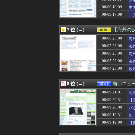
08/09 21:00
【ラブライブ！】学
結
08/09 21:00
【緊急】AV業界
08/09 18:09
中
08/09 21:00
『嫁子は本当の娘
08/09 17:09
「
08/09 21:00
【画像】筒井あや
ま
08/09 21:00
シカホワ村上宗隆（81
08/09 21:00
【悲報】ワイの
7 位 (→)
【海外の
08/09 21:00
【本能寺の変】明
08/09 21:00
08/08 23:00
【にじ甲2026】
海
08/09 21:00
【悲報】ショート
08/07 23:00
海
08/09 21:00
ドラマ関係者「
08/06 23:00
海
08/09 21:00
【学マス】雨上
08/09 21:00
自称ゲーマーの彼
08/05 23:00
海
08/09 21:00
子供「大きくな
08/04 23:00
欧
08/09 21:00
【悲報】最近の
08/09 21:00
女友達（実は淫
08/09 21:00
【恐怖】「写真撮
8 位 (→)
痛いニュース
08/09 21:00
【画像】野菜って
08/09 21:01
08/09 21:00
【悲報】「ああァ
阿
08/09 21:00
【スイス】ブラ
08/09 20:31
【
08/09 21:00
【艦これ】この間
古
08/09 20:00
パ
08/09 21:00
【画像】前原圭
08/09 21:00
【東方】早苗が(
08/09 19:31
X
08/09 21:00
隣の椅子の背も
08/09 19:00
【
08/09 21:00
【千葉】「波にさ
08/09 21:00
【グラブル】「レ