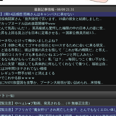
最新記事情報 - 08/09 21:31
】2期14話感想 照橋さんはキャンパスに表せない
現役格闘家さん「批判覚悟で言います。19歳の彼女と結婚しました...
カップヌードル詰め放題開催中www
んて気高いんだ！」 英高級紙も驚愕した極限の中の日本人の姿に世...
昇を上回る賃上げを日本に定着させる」⇒ 国家公務員月給3.5...
ローネ引いとけって俺ゆいましたよね？
ズ】冷静に考えてゴマキが自分とセ○○スするために会いに来る状況...
と迫る市長に、彼は背後の兵士を指して「これが私の権限だ」と答え...
万紫のコミカライズも来るみたいね エンゲージと同じ人みたい
るなら私がもらってあげる！」私「は？」→毎回しつこく食い下がる...
人に失望「相談しても具体的に何もしてくれなくて傷つく。福祉は自...
は28年間3タテされてない模様
、レギュラー野手が続々と消えまくる
中でこれやる奴ｗｗｗｗ
にNATO加盟国を攻撃か、プーチン大統領が追い詰められ…米情報...
母親、性欲ヤバくてつらすぎるｗｗｗｗｗｗwｗｗｗｗｗｗｗwww
風靡した「相席屋」、いつの間にか激減していたｗｗｗｗ
ット
木朗希、不穏ｗｗｗｗｗｗｗｗｗｗｗｗ
[一覧]
の娘「ママー！ちいかわのシール貼ったよー！」親「！！！！！！」
閲覧注意】やべぇレ●プ動画、発見される…（※ 無修正注意）
ぇレ●プ動画、発見される…（※ 無修正注意）
閲覧注意】アフリカで ”魔女狩り” され死亡した女子、とんでもなくエロい体
ッカー協会の性接待、日本人審判員４人も調査へ！！！
==//===星==燕==竜==鯉 【8/9】