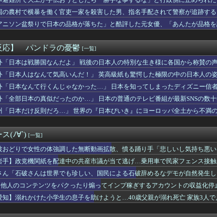
校の屋上でヤニ吸う二人【Liella!】
果……
、ぶっ壊れ最強が現れインフレ 環境崩壊ｗｗｗｗ
国の農村で横暴を働く官吏一家を殺害した男、指名手配されて警察が追跡する
だと思ってる』と言うウトメ。風邪で寝込んでいる時も『遠慮しない...
アニソン盆祭りで日本の品格が落ちた」と酷評した元女優、「あんたが品格を
めの質感、大変なことになってるって...
い……
試合 .237 26 53 出塁率.370 長打率.54...
バイク、バッテリーが上がる
反応】 パンドラの憂鬱
[一覧]
智は、自分が呼びかければ交流のあった家臣はみんな 自分の味方を...
にじさんじ甲子園2026 本戦 Day2終了！看板賞うおおお...
外「日本は戦勝国なんだよ」 戦後の日本人の特別な生き様に各国から称賛の
スリーパー堀大輔さん、誹謗中傷コメントが1万件を越えて号泣して...
外「日本人はなんて気高いんだ！」 英高級紙も驚愕した極限の中の日本人の
漫画をドラマ化？脚本に糞アレンジ加えなきゃ」←これ
外「日本なんて行くんじゃなかった…」 日本を知ってしまったディズニー信
がりのアイリスの咲季のフィギュアちょっとドスケベじゃない？
氏。同棲して知ったけど、どうやら全くゲームをクリアしてないよう...
外「全部日本の真似だったのか…」 日本の普通のテレビ番組が最新SNSの数
ったら仮面ライダーになる！」
州「日本だけ反則だろ…」 世界の『日本びいき』にヨーロッパ全土から不満
「物価」、上がりすぎて何も買えなくなるｗｗｗｗｗ
魔♀）「アレの新刊買った？」 俺「ぇ、あ……うん」
っていい？」川へ誘ってきた怪しい男から逃げ切った私⇒テレビに映...
(ﾉ∀`)
[一覧]
もうブロッコリーだけ食ってりゃええやんけ！ブロッコリーの栄養に...
、だまされちゃった。今度生れる時はアメリカへ生れるぞ」 ２２歳...
波おどりで女性の体強調した無断動画拡散、憤る踊り手「悲しいし気持ち悪い
ッドマネー【ポーランドボール】
岩手】政党機関紙を配達中の共産市議が当て逃げ…乗用車で民家フェンス接触
13年 長かったのか、短かったのか……
さん「石破さんは世界でも珍しい、国民による石破辞めるなデモが自然発生し
一の遺書、今見るとガチで意味不明すぎるwww
推定)ニナちゃんに負けちゃったの惜しいなと思う
、他人のコンテンツをパクったり煽ってインプ稼ぎするアカウントの収益化停
たれに肘を置いてスロット打つ奴←これマジで意味分からん
愛知】溺れかけた小学生の息子を助けようと…40歳父親が溺れ死亡 家族3人
らわれ姿が見えない」八街市の男性（38）波にさらわれ死亡 交際...
ンジャー・オリジン」が10月のアップデートで追加予定、弓/銃得...