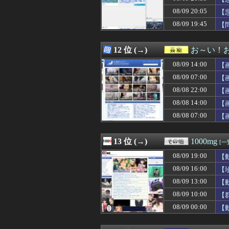
08/09 20:46
【画像】Iカップ
08/09 20:05
08/09 20:45
本当に本当の事
【
08/09 20:45
【J2第1節 いわ
08/09 19:45
【
08/09 20:45
【DeNA対広島1
08/09 20:45
1年間エアコン壊
08/09 20:44
パさん「ネトウヨ
12 位 (→)
お～い！
08/09 20:43
「Esports Wor
08/09 14:00
【
08/09 20:42
【絶望】魔法、
08/09 20:40
｢真夏の全国ツアー
08/09 07:00
【
08/09 20:40
【PICKUP】熊
08/08 22:00
【
08/09 20:40
【悲報】アニソ
08/08 14:00
08/09 20:40
【朗報】日本代表
【
08/09 20:40
【朗報】あだち
08/08 07:00
【
08/09 20:40
【旅行】ひとり旅
08/09 20:40
【画像】風俗店さ
08/09 20:40
ラグビー日本代表
13 位 (→)
1000mg
[一
08/09 20:39
私に残飯を食べさ
08/09 19:00
【
08/09 20:39
会話が面倒くさ
08/09 20:39
西武に激震 渡部
08/09 16:00
【
08/09 20:39
【日向坂46】「あ
08/09 13:00
【
08/09 20:38
トヨタGR86っ
08/09 10:00
【
08/09 20:38
【にじ甲2026】L
08/09 20:37
【悲報】銀だこさ
08/09 00:00
【
08/09 20:37
【ウマ娘】好き
08/09 20:37
大谷翔平の決勝打