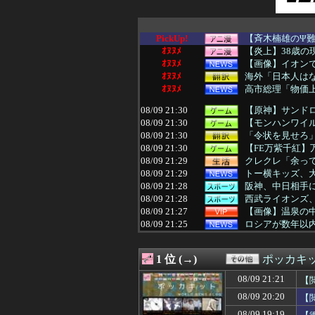
PickUp!
【斉木楠雄のΨ難
ｵﾇﾇﾒ
【炎上】38歳の
ｵﾇﾇﾒ
【画像】イオンで
ｵﾇﾇﾒ
海外「日本人はな
ｵﾇﾇﾒ
高市総理「物価上
08/09 21:30
【原神】サンド
08/09 21:30
【モンハンワイル
08/09 21:30
「令状を見せろ」
08/09 21:30
【FE万紫千紅】
08/09 21:29
クレクレ「余って
08/09 21:29
トー横キッズ、大
08/09 21:28
阪神、中日相手に
08/09 21:28
西武ライオンズ
08/09 21:27
【画像】温泉の
08/09 21:25
ロシアが数年以内
08/09 21:25
【愕然】ワイの
08/09 21:25
【悲報】一世を
1 位 (→)
ポッカキ
08/09 21:24
大谷翔平と佐々
08/09 21:21
【画像】転売屋
08/09 21:21
【
08/09 21:21
【閲覧注意】やべ
08/09 20:20
【
08/09 21:20
【速報】韓国サ
08/09 21:20
【セ順位】兎虎-===
08/09 19:19