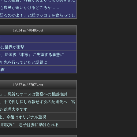
コンテンツ・声優 | ラブ...
キニ速
も農民が追いかけるどころか……
渡る世間はキチばかり - ...
語るのかよ！」と総ツッコミを食らってし
乃木通 乃木坂46櫻坂46...
日刊やきう速報
バイク速報
19334 in / 40486 out
ほんわかMkⅡ
Vtuberまとめるよ～ん
声
ネラーボイス
姿に世界が衝撃
ああ言えばForYou
者、帰国後『本家』に失望する事態に
それからの出来事() アイ...
かぞくちゃんねる
十年先を行っていたと話題に
ヒーローNEWS
の声
投資ちゃんねる
えすえすログ
修羅場まとめ速報
18657 in / 57873 out
明日は何を食べようか
アルファルファモザイク＠ネ...
」…悪質なケースは警察への相談検討
ポーランドボール 翻訳
、手で押し戻し通報せず次の配達先へ 宮
あ艦これ ～艦隊これくしょ...
た総理大臣です」
ゆるゲーマー遅報
2ch東方スレ観測所
止。今後はオリジナル重視
パチンコ・パチスロ.com
で川遊びに 息子は妻に助けられる
みそパンNEWS
ミニゴブ速報 ～グラブルま...