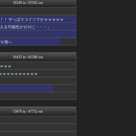
私が悪いの？【海外の反応】
16549 in / 65192 out
Red4 海外の反応まとめ
感動日本
韓国ニュース反応まとめ
！！ やっぱりコイツラかｗｗｗｗｗ
ニチカン！
入る可能性がゼロに・・・」
登山ちゃんねる
カンダタ速報
AKB48タイムズ（AKB...
1％増へ
なんJクエスト
婚外ちゃんねる
婚外ちゃんねる
16435 in / 81588 out
なんじぇいスタジアム＠なん...
ｗｗｗ
なんJ PRIDE
あやめ速報-SSまとめ-
ｗｗｗｗｗｗｗｗｗｗｗ
国難にあってもの申す！！
なんJクエスト
ベイスターズ速報＠なんJ
ベイスターズNEWS
キスログ
思考ちゃんねる
婚外ちゃんねる
15870 in / 47752 out
なんJクエスト
スマブラ屋さん | スマブ...
婚外ちゃんねる
奥様は鬼女-DQN返しまと...