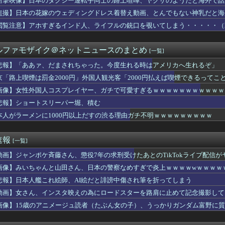
衝撃映像】日本のタクシー運転手同士の路上喧嘩、ヤクザのようだと海外で話
シュJKさん、頭隠して乳頭隠せずｗｗｗ
盗撮】日本の花嫁のウェディングドレス着替え動画、とんでもない神乳だと海
が「LuckyFes26」に出現
頭は正常だけど、これだけはガチで信じてる」って現象ある？
閲覧注意】アホすぎるインド人、ライフルの銃口を覗いてしまう・・・・・（
学を機に教育熱が一気に加速した兄嫁。高級品をエサに勉強させる姿...
う「チンポ入れてもいいのよ？」って感じの女子が好きww
ルファモザイク＠ネットニュースのまとめ
[一覧]
ルデンボンバーのライブステージに不審者が乱入
て 明後日（11日ロッテ戦）からは大丈夫そう
悲報】「ああァ、だまされちゃった。今度生れる時はアメリカへ生れるぞ」 
中日 2026/08/09 【近本1HR 工藤2回無失点 ...
残した本音
京「路上喫煙は罰金2000円」外国人観光客「2000円払えば喫煙できるってこ
校の時からずっと好きだった」と告白された俺。さらにキス責めに遭...
】バイク持ちの怪人いいよね…カッコいいし
画像】女性外国人コスプレイヤー、ガチで可愛すぎるｗｗｗｗｗｗｗｗｗｗｗｗ 【Pi
防衛省、ようやく気づいた模様ｗｗｗｗｗ
悲報】ショートスリーパー堀、積む
さん(34)、高校生の息子がいるオカンみたいになってしまう
本人がラーメンに1000円以上だすの渋る理由ガチ不明ｗｗｗｗｗｗｗｗｗ
ん、とんでもない服を着てしまうｗｗｗwｗｗｗｗｗｗｗｗ❤
46のキャプテン、腹筋チラりがセクシーすぎる
さん、劇場版メイドインアビスの主題歌がVチューバーで壊れてしま...
速報
[一覧]
「中国では赤信号でも右折できます」
逆立ち！戌神ころねの予測不能なエンタメ伝説
動画】ジャンポケ斉藤さん、懲役7年の求刑受けたあとのTikTokライブ配信
れた看護師が勤めていた病院、新病棟を建てたばかりなのに近隣住民...
wwwwwwwwwwwwwwwwww
画像】みいちゃんと山田さん、日本の警察なめすぎで炎上ｗｗｗｗwｗｗｗｗ
都会度ランキング』がこちらwwwwwwwwwwwwwwwww...
ら声がデカい。そのデカ大声で「私あの人きらい！」とか言う
悲報】日本人艦これ絵師、AI絵だと誹謗中傷され筆を折ってしまう
ジジのホロドリ記録がとんでもないことに
動画】女さん、インスタ映えの為にロードスターを路肩に止めて記念撮影して
長から「日本政府が核保有を検討していること」を公然と批判され...
wwwwwwwwwwwww
画像】15歳のアニメージュ読者（たぶん女の子）、うっかりガンダム富野に
社「ラスボス撃破おめでとう！じゃあラスボス戦前の状態に戻すぞ」...
れる…
泉の中でこれやる奴ｗｗｗｗ怖すぎる…
という義兄家族へ旅行だから無理だと伝えた。すると「なに？最後の...