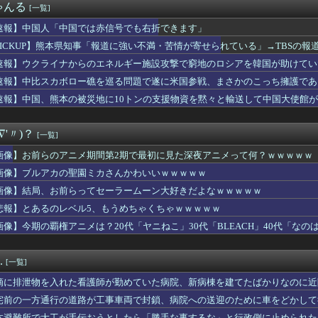
ゃんる
[一覧]
戦】阪神が粘り勝ち 今季15度目の零封勝ち 2連敗で止め巨人...
ろ」朝一の抽選で天文学的確率が発生！？並んだ人とその前後で連番...
速報】中国人「中国では赤信号でも右折できます」
8thフォーメーション予想！！
PICKUP】熊本県知事「報道に強い不満・苦情が寄せられている」→TBSの
ケ斉藤さん、懲役7年の求刑受けたあとのTikTokライブ配信が...
勝手に評価する。友達の写真を見せたら「この子はモテそう」「この...
速報】ウクライナからのエネルギー施設攻撃で窮地のロシアを韓国が助けてい
のアニメ期間第2期で最初に見た深夜アニメって何？ｗｗｗｗｗ
がロシア行き」
速報】中比スカボロー礁を巡る問題で遂に米国参戦、まさかのこっち擁護であ
やりたい。人生を変えるために
速報】中国、熊本の被災地に10トンの支援物資を黙々と輸送して中国大使館が大
ごめーん♡ちょびっツ散らかってるけど上がって～～～！」⇒！！
ありがとね」
レード、転売ヤーのせいでコンテンツが終わりそうｗｗｗｗ
OBIの幾田りらさん、胸の膨らみが性的すぎたwwwwwww
∇'〃)？
[一覧]
羊宮妃那さん、ヘッドドレスが似合いすぎるｗｗｗｗ
の旗振りを申し出たら自治会のAから「お子さんいらっしゃらない人...
画像】お前らのアニメ期間第2期で最初に見た深夜アニメって何？ｗｗｗｗｗ
torolaのスマホ、ポンコツすぎる
画像】ブルアカの聖園ミカさんかわいいｗｗｗｗｗ
セ○クスして連続でイカせまくった結果ｗｗｗｗｗｗｗｗｗｗｗ
中のビキニ姿の加護亜依さんの胸の谷間が凄すぎる件
画像】結局、お前らってセーラームーン大好きだよなｗｗｗｗｗ
マスラオとスサノオって色が違うだけ？
悲報】とあるのレベル5、もうめちゃくちゃｗｗｗｗｗ
アが使う主語デカ言葉の正体、ガチでこれだったｗｗｗｗ
画像】今期の覇権アニメは？20代「ヤニねこ」30代「BLEACH」40代「なの
の体強調した無断動画拡散、憤る踊り手「悲しいし気持ち悪い」…悪...
認知症になりたくないなら”お酒”やめて。理由がこれ」
マ娘が弱そうな場所
.
[一覧]
アニメ10枚強化枠が欲しいテーマは？
が完成版のダスカフィギュア！？「デカ過ぎんだろ…」
滴に排泄物を入れた看護師が勤めていた病院、新病棟を建てたばかりなのに近
 vol.366』限定表紙ver.で表紙を飾るモーニング娘。...
宅前の一方通行の道路が工事車両で封鎖、病院への送迎のために車をどかして
妬した同僚男に「枕で仕事を取ったんだろう」と吹聴された。俺は嫁...
本避難所で大工が手伝おうとしたら「勝手な事するな」と行政側に止められた