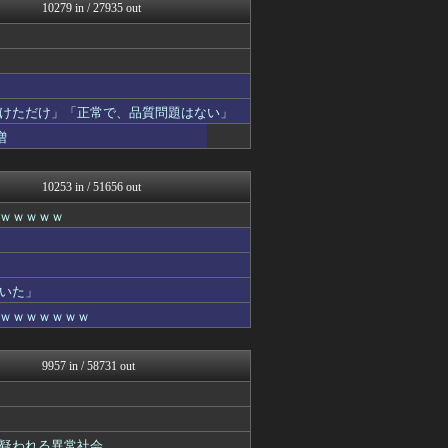
ラビット速報
10279 in / 27935 out
わんこーる速報！
スコールちゃんねる｜２ちゃ...
不思議.net - 5ch...
筋肉速報
watch＠２ちゃんねる
けただけ」「正常で、品質問題はない」
遊戯王マスターデュエルまと...
かせまと！
増
いたしん！
なんJクエスト
10253 in / 51656 out
ｗｗｗｗｗ
いた」
ｗｗｗｗｗｗｗ
9957 in / 58731 out
疑われる異常社会