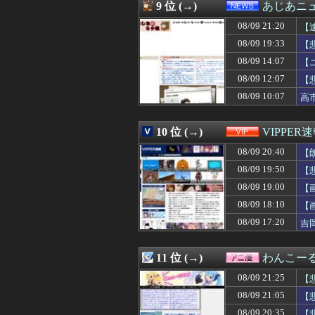
08/09 21:00
「あれは葉っぱの
9 位 (→)
あじあニ
08/09 21:00
【海外の反応】N
08/09 21:20
08/09 21:00
【海外の反応】日
【
08/09 21:00
韓国人「北中米W杯
08/09 19:33
【
08/09 21:00
【朗報】韓国人「
08/09 14:07
【
08/09 21:00
韓国人、登山し
08/09 21:00
RPGのストーリ
08/09 12:07
【
08/09 20:58
【朗報】AKBメン
08/09 10:07
高
08/09 20:58
【悲報】日本人艦
08/09 20:57
義母「共働きで子
08/09 20:57
ドラマ「親愛な
10 位 (→)
VIPPER
08/09 20:57
カル・ローリーさ
08/09 20:40
【
08/09 20:55
上原浩治「250
08/09 20:55
モバP「トリク
08/09 19:50
【
08/09 20:55
返却査定の厳格化
08/09 19:00
【
08/09 20:52
【悲報】コメ農家
08/09 20:52
08/09 18:10
【試合実況】[20
【
08/09 20:50
DeNA・度会隆
08/09 17:20
吉
08/09 20:50
【困惑】50歳
08/09 20:50
1年間エアコン壊
08/09 20:47
雑草🌿あるある
11 位 (→)
わんこー
08/09 20:47
【悲報】久々に
08/09 21:25
【
08/09 20:47
【悲報】ちいか
08/09 20:47
うちは大震災の被
08/09 21:05
【
08/09 20:47
【うざい】義弟嫁
08/09 20:35
【