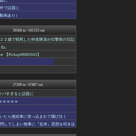
題に
じわ速 芸能ニュースまとめ
外で話題に
べビメタだらけの・・・
動画あり）
哲学ニュースnwk
鬼女の宅配便 - 修羅場・...
まとめCUP
59568 in / 161533 out
ゴールデンタイムズ
鷹速@ホークスまとめブログ
２２歳で戦死した特攻隊員が出撃前の日記
虎速
とね」
浮気ちゃんねる
ヒーローNEWS
ckup08082945】
NEWSまとめもりー｜2c...
mashlife通信
なんJミュージアム
乃木坂46まとめ 乃木りん...
ゲーム実況者速報＠YouT...
27299 in / 67887 out
おーるじゃんる
トレンドの通り道
がヤバすぎると話題に
U-1 NEWS.
ｗｗｗｗｗ
ぶる速-VIP
おうち速報
ホロちゃんねる
いたら後続車に突っ込まれて咽び泣く
なんJ PRIDE
質問してしまい無事に『反米』思想を叩き込
げーあにびより｜ゲームやア...
デジタルニューススレッド
修羅場ライフ速報