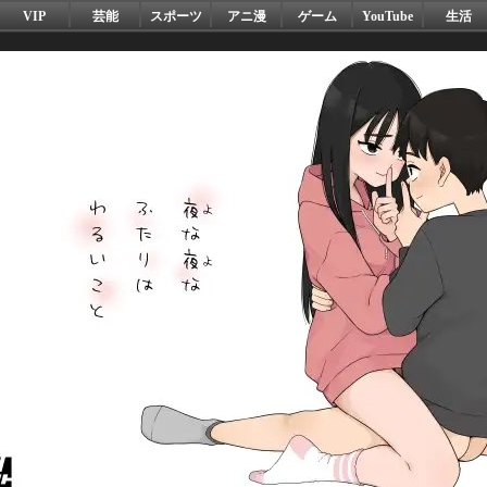
VIP
芸能
スポーツ
アニ漫
ゲーム
YouTube
生活