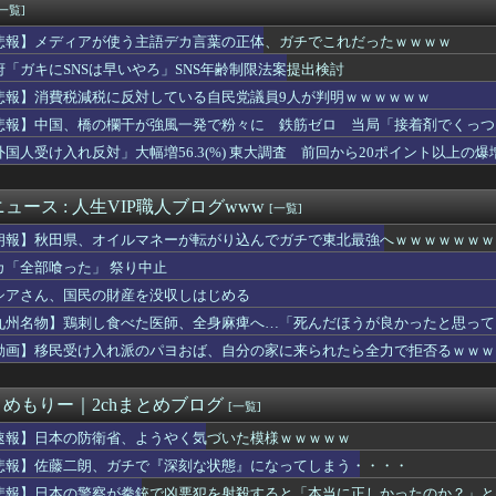
子園アルプスで本気チアしてた坂道メンバーたち
[一覧]
「置き配」、イカレてて草ｗｗｗｗ
悲報】メディアが使う主語デカ言葉の正体、ガチでこれだったｗｗｗｗ
れない運転、限界突破・・・・・
屋さん「席でおむつ交換はちょっと・・」 パパ「子どもとか育てた...
府「ガキにSNSは早いやろ」SNS年齢制限法案提出検討
33)のおっぱいwwwwwwww
悲報】消費税減税に反対している自民党議員9人が判明ｗｗｗｗｗｗ
会が4人の日本人審判員を調査 韓国協会の性接待疑惑で
悲報】中国、橋の欄干が強風一発で粉々に 鉄筋ゼロ 当局「接着剤でくっつ
「堕天使」は強いの？
るMacBookいじってるやつって何やってんの？
外国人受け入れ反対」大幅増56.3(%) 東大調査 前回から20ポイント以上の爆
くと毎回こういう恵体メロンお姉さん(35)を指名してしまうｗｗ...
さん、22歳を迎えた現在の恋愛事情を語るｗｗｗｗｗｗｗｗｗｗ
ュース : 人生VIP職人ブログwww
[一覧]
朗報】秋田県、オイルマネーが転がり込んでガチで東北最強へｗｗｗｗｗｗｗ
カ「全部喰った」 祭り中止
シアさん、国民の財産を没収しはじめる
九州名物】鶏刺し食べた医師、全身麻痺へ…「死んだほうが良かったと思って
動画】移民受け入れ派のパヨおば、自分の家に来られたら全力で拒否るｗｗｗ
とめもりー｜2chまとめブログ
[一覧]
速報】日本の防衛省、ようやく気づいた模様ｗｗｗｗｗ
悲報】佐藤二朗、ガチで『深刻な状態』になってしまう・・・・
悲報】日本の警察が拳銃で凶悪犯を射殺すると「本当に正しかったのか？」と