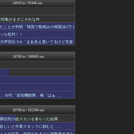
24910 in / 93446 out
なんじぇいスタジアム＠なん...
スロ板-RUSH
日向坂46まとめ速報
報道特集がまさにそれな件
アニゲー速報
子育てちゃんねる
たことが判明「韓国で船積みの精製油3万ト
ぴこ速(〃'∇'〃)？
っち批判！！
ニュース30over
声宣伝 5ch「まあ見え透いてるけど支援
不思議.net - 5ch...
わんこーる速報！
女子アナお宝画像速報－5c...
24700 in / 100665 out
おたくみくす 声優まとめ
修羅の華-家庭・生活まとめ
かせまと！
えっ!?またここのサイト?
いたしん！
GUNDAM.LOG｜ガン...
保守速報
は」50代「攻殻機動隊」俺「はぁ…」
痛いニュース(ﾉ∀`)
凹凸ちゃんねる 発達障害・...
うまぴょいチャンネル -ウ...
20769 in / 101394 out
スターライト速報 -遊戯王...
ウマ娘まとめ速報うまろぐ
隣住民の総スカンを食らった結果……
℃-ute派なんday
欲しいと作業スタッフに頼むと……
すまいる(^-^)ぶろぐ
！との証言、内容があまりに胡散臭すぎた