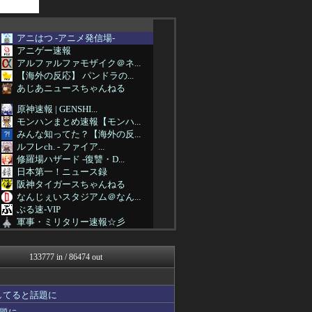
アニはつ -アニメ発信場-
アニゲー速報
アルファルファモザイク＠ネ...
【海外の反応】 パンドラの...
あじあニュースちゃんねる
原神速報 | GENSHI...
モンハンまとめ速報【モンハ...
みんな知ってた？【海外の反...
ルフレch. - ファイア...
修羅場ハザード -復讐・D...
日本第一！ニュース録
阪神タイガースちゃんねる
なんじぇいスタジアム＠なん...
ぶる速-VIP
軍事・ミリタリー速報☆彡
バズッター速報
わんこーる速報！
133777 in / 86474 out
なんJ PRIDE
ラビット速報
ポッカキット
してると話題に
あじあニュースちゃんねる
なんじぇいスタジアム＠なん...