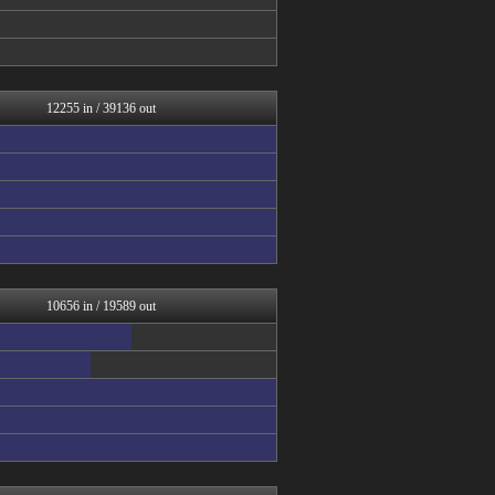
もきゅ速(*´ω`*)人(...
育児板拾い読み
ドメサカブログ
なんじぇいスタジアム＠なん...
V速ニュップ
まとめたニュース
12255 in / 39136 out
チゲ速
なんJクエスト
坂道情報通～乃木坂46まと...
おーるじゃんる
キニ速
【サッカー まとめ】サカラ...
VIPPER速報
結婚・恋愛ニュースぷらす
なんJミュージアム
海外の反応スポーツ
10656 in / 19589 out
婚外ちゃんねる
婚外ちゃんねる
なんじぇいスタジアム＠なん...
日向坂46まとめもり～
サイ速
Vtuberまとめるよ～ん
なんJクエスト
ウマ娘うまぴょい速報
かいこれ！ 海外の反応 コ...