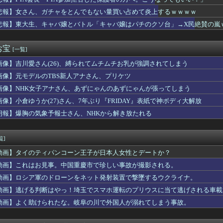
医「これ腫瘍？」検査「正常な脳組織です」医者「腫瘍でしょ？」検...
ンの活動3周年を記念した伝説の歌謡祭！多数の豪華ゲスト出演や新...
悲報】女さん、ガチャをとんでもない量買い占めて炎上するｗｗｗｗ
オン
悲報】東大生、キャバ嬢とバトル「キャバ嬢はパチのクソ台」→X民絶賛の嵐
パー堀大輔、「寝たほうがいいのでは？のコメントにブチギレ
の練習中に頭部を強打しCT検査→70代医師「問題ないです」→他...
フサパンはギャルママみあって良かったから引く
お宝
[一覧]
イトルはダサい？
画像】吉川愛さん(26)、縛られてムチムチお乳が強調されてしまう
有名で人気なんけど入場料無料の遊園地があるんだよ」
かり落ちている」と言うのでベリーショートにした。その後の掃除で...
画像】元モデルのTBS新人アナさん、プリケツ
ぶりに嫁とセックスしたんだが・・・
画像】NHK女子アナさん、あずにゃんのあずにゃんが張ってしまう
防御率4.31 WHIP1.39 QS率40%
リ女、あまりにもセックスすぎるグッズにされてしまう
画像】小倉ゆうか(27)さん、7年ぶり『FRIDAY』表紙で神ボディ大解放
トスリーパー「寝たほうがいいよ」の一言にブチギレ・・・
朗報】爆胸の気象予報士さん、NHKから解き放たれる
ーム会社さん、”サ終”相次ぎ倒産しまくってる模様
本でとんでもない進化を遂げている韓国料理がこちら…」→「これは...
ーズって正直ADVゲームの最高傑作だよね
覧]
憲・公明が合流めぐり食い違い・・・立憲執行部「中道と公明が立憲...
動画】タイのティパンコーン王子が日本人女性とデートか？
ックス 64勝51敗 .557 リーグ3位 地区3位 ←これ
気象予報士さん、ビキニ姿でダイナマイトボディを解禁wwwwww
動画】これはお見事。中国重慶市で珍しい事故が撮影される。
長「PTA参加拒否した保護者の方へ。こうなってもいい？」
動画】ロシア軍のドローンをネット発射装置で撃墜するウクライナ。
オケでT-BOLANばっかり歌うんやが
動画】逃げる判断はやっ！埼玉でスマホ運転のプリウスに当て逃げされる車載
性、通りすがりの女子中学生にラリアットして逮捕されるｗｗｗｗｗ...
の墓を見た小学生「おばさんがいじわる」
動画】よく助けられたな。岐阜の川で外国人が溺れてしまう事故。
落して横転した。そこから脱出する時に失神した上司の肩や頭を踏み...
与一郎の最期、尺取りすぎじゃね・・・？