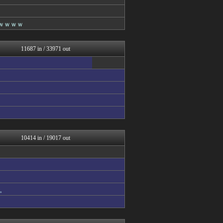
コノユビニュース｜みんなの...
トレンドの通り道
トレンドの通り道
ｗｗｗｗ
ぶる速-VIP
まとめたニュース
ウマ娘まとめ超速報！
11687 in / 33971 out
異世界転生まとめ速報
まるっと翻訳
修羅場ライフ速報
まにゅそく 2chまとめニ...
広島東洋カープまとめブログ...
アニチャット
不思議.net - 5ch...
アニゲー速報
海外トークログ
げぇ速
10414 in / 19017 out
とりのまるやき（保守）
なんじぇいスタジアム＠なん...
女子アナお宝画像速報－5c...
わんこーる速報！
V系まとめ速報
。
watch＠２ちゃんねる
Zチャンネル＠VIP
修羅の華-家庭・生活まとめ
大河ドラマ2ch