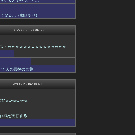
ちゃダメなやつだろ…
SS 森きのこ！
ほんわかMkⅡ
こうなる…（動画あり）
コンテンツ・声優 | ラブ...
footballnet【サ...
乃木通 乃木坂46櫻坂46...
58553 in / 159886 out
スターライト速報 -遊戯王...
みそパンNEWS
ガラパゴスジャパン - 海...
ストｗｗｗｗｗｗｗｗｗｗｗｗｗｗｗ
アナきゃぷ速報
あ艦これ ～艦隊これくしょ...
Red4 海外の反応まとめ
韓国ニュース反応まとめ
でく人の最後の言葉
ポッカキット
ファ板速報
カンダタ速報
26933 in / 64610 out
資格ちゃんねる
ネギ速
乃木坂46まとめ 乃木りん...
wwwwwwww
なんじぇいスタジアム＠なん...
素敵な鬼女様
国難にあってもの申す！！
作戦を実行する
ネギ速
軍事・ミリタリー速報☆彡
ラビット速報
かぞくちゃんねる