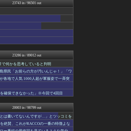
23743 in / 96501 out
アルファルファモザイク＠ネ...
ボールパーク速報 海外の反...
ゴールデンタイムズ
ひま速(°∀°) -暇つぶ...
なんJ PRIDE
スマブラ屋さん | スマブ...
ネギ速
ぴこ速(〃'∇'〃)？
なんじぇいスタジアム＠なん...
海外の反応 ディミヌート
23286 in / 89012 out
mashlife通信
ネギ速
常で何かを思考していると判明
スコールちゃんねる｜２ちゃ...
島県民「お前らの方が汚いんじゃ！」「ワ
キニ速
各地で人気 1000人超が軍服姿で一斉突
坂道情報通～乃木坂46まと...
鬼女はみた -修羅場・恋愛...
かせまと！
液を確保できなかった」※今回で4回目
おうち速報
U-1 NEWS.
なんJ（まとめては）いかん...
20003 in / 98799 out
政経ワロスまとめニュース♪
パチンコ・パチスロ.com
とは書いてないんですが…」とツッコミを
サカサカ10【サッカーまと...
造を絶賛、これがRACCOの一番の特徴よな
修羅場ライフ速報
ロー番組の最終回を見ているような気分