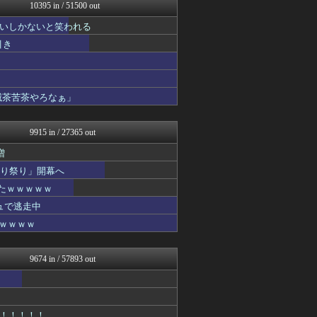
mutyunのゲーム+αブ...
10395 in / 51500 out
GUNDAM.LOG｜ガン...
いしかないと笑われる
いたしん！
汎用型自作PCまとめ
引き
痛いニュース(ﾉ∀`)
凹凸ちゃんねる 発達障害・...
PCパーツまとめ
ヒロイモノ中毒
滅茶苦茶やろなぁ」
オーバージョイド！
ネラーボイス
9915 in / 27365 out
増
切り祭り」開幕へ
たｗｗｗｗｗ
ュで逃走中
ｗｗｗｗｗ
9674 in / 57893 out
！！！！！