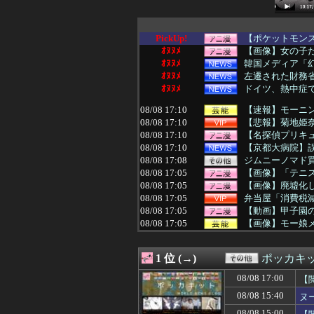
PickUp!
【ポケットモンス
ｵﾇﾇﾒ
【画像】女の子
ｵﾇﾇﾒ
韓国メディア「幻
ｵﾇﾇﾒ
左遷された財務省
ｵﾇﾇﾒ
ドイツ、熱中症で
08/08 17:10
【速報】モーニング
08/08 17:10
【悲報】菊地姫奈
08/08 17:10
【名探偵プリキ
08/08 17:10
【京都大病院】誤
08/08 17:08
ジムニーノマド
08/08 17:05
【画像】「テニ
08/08 17:05
【画像】廃墟化し
08/08 17:05
弁当屋「消費税
08/08 17:05
【動画】甲子園
08/08 17:05
【画像】モー娘メ
08/08 17:02
👴"テレビ大好き
08/08 17:00
にこ「ケーキを
1 位 (→)
ポッカキ
08/08 17:00
【悲報】コカコー
08/08 17:00
PTA会長「PT
08/08 17:00
【
08/08 17:00
【艦これ】E3-
08/08 15:40
ヌ
08/08 17:00
「宝くじの1番
08/08 17:00
【動画】タイの
08/08 15:00