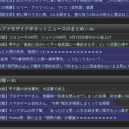
閲覧注意】巨大ホホジロザメに食い殺された男子高校生の画像、これ公開され
未「人生ちょっとの勇気と情熱でしょう」【IF】
エロ画像】ビリー・アイリッシュ、マ○コ（女性器）披露
くさかったら、具材そのまま出してくれたら、 そのまま食べるから...
uckyFes'26は無料で配信見れるのか助かるな（8/9）
閲覧注意】村に降りてきた熊、2人を殺すも、怒り狂う100人の村人に囲まれ
情爆発「使わないんだったら呼ぶな！」 涙ながらに訴え「俺を何...
ももが性的すぎんだろ・・・
ルファモザイク＠ネットニュースのまとめ
[一覧]
報】「古の秘儀」裁定
スマホゲーム、倒産も急増 過去最多ペースで推移 「当たれば一攫...
悲報】コカコーラ240円、ジョージ180円、9月1日出荷分から値上げ
に日本に移住したがる若者が多いんだ？私に見えない何かが見えてい...
動画】男子が「最初に目がいく子＝無意識に一番好きな子」という恋愛心理テ
セクシーポーズ！！
ickup07093031】
モガ切って攻略中にモガ落ちたんだけどE5甲で使うために育てる価...
カと人間の共存、無理だったｗｗｗｗｗｗｗｗｗｗｗｗｗｗｗ
国がAI開発の主導権を握りつつあるよな → 「どうせアメリカは...
TA会長「PTA参加拒否した親へ最終警告。こうなってもいい？」
ォンのマンション持ちも基礎年金受給対象？おかしいだろ！」政府の...
資産7億円抱え込んで優待で節約生活して好きなことに現金使わないまま死ん
ラム教徒の指導者、11歳の女子小学生をめちゃくちゃにヤってしま...
した時に着るブランドwww
きなゲームは？
速報
[一覧]
着使用男性熱中症で死亡 スポーツドリンクやゼリー飲料持参も
6000万円つぎ込んだ税務署職員、3億3400万円しか回収で...
動画】甲子園の女性審判、大誤審で炎上
空、地元の同級生の友達が地方局の新人アナウンサーwwwwww
悲報】プロゲーマーさん、加藤純一信者を怒らせてしまった結果、好き嫌い5位に
24) 9勝10敗 防御率3.96←こいつｗｗｗｗｗｗｗｗ...
ました…」医者「どうして警察を呼ばなかったの？」→医師の厳しい...
悲報】スマホゲーム会社さん、”サ終”相次ぎ倒産しまくってる模様
の緊急要請に応じ超希少血液「Jr(a-)」を提供＝韓国SNS...
画像】キングダムの河了貂、「あったけぇ壁」に引き続き更に味方をぶっ殺す
軽貨物ドライバーという職業を知る
朗報】Vtuber界、新たなる『弱男の姫』が爆誕ｗｗｗｗｗｗｗｗｗｗｗ
軽EV「ラッコ」をどう見ているのか？…中国メディア！
 末広がり「888」の日に全国の婚姻窓口が大行列＆芸能人も結婚...
ャラにハマって推し活してる。それを控えさせた方がいいのか塾の人...