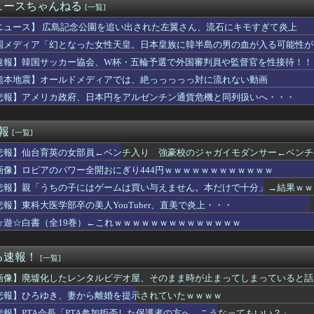
ビビってる女多すぎだろｗｗｗｗｗｗｗｗｗｗwwww
ュースちゃんねる
[一覧]
2部のこのキャラ何だったの…？ 何を伝えたいキャラだったの…？
〜 日本人主審も該当か 韓国サッカー協会、外国人審判に性接待疑...
ニュース】 広島記念公園を追い出された左翼さん、流石にキモすぎて炎上
、3回裏1アウト満塁から竹丸が押し出し四球を選びリードを3点に...
国メディア「幻となった女性天皇。日本皇族に韓半島の男の血が入る可能性が
カー協会に性接待疑惑、「Jリーグの審判を統括する人物」も含まれ...
速報】韓国サッカー協会、W杯・五輪予選で外国審判員や監督官を性接待！！
ープン記念！キーボード900台･マウス100台無料でプレゼン...
英の女部員←ベンチ入り 強豪校のジャガイモダンサー←ベンチ外
熊本地震】オールドメディアでは、絶っっっっっ対に流れない動画
ン】ロボ道「エヴァンゲリオン弐号機（TVシリーズVer.）」ア...
悲報】アメリカ政府、日本円をアルゼンチン通貨危機と同列扱いへ・・・
サヨナラ負けで7連敗！←「佐々木朗希には感謝」「このチームは呪...
の価値、発表されるｗｗｗｗｗ(※画像あり)
徳神糧、経常利益が前年同期比84.1％減に
速報
[一覧]
得失点差+58で貯金12
悲報】仙台育英の女部員←ベンチ入り 強豪校のジャガイモダンサー←ベンチ
勉強って必要？」にモヤモヤ。その発言を聞くたびに感じてしまうこ...
キホーテ、『悲惨な状態』になってしまう・・・・
画像】ロピアのパワー全開おにぎり444円ｗｗｗｗｗｗｗｗｗｗｗｗ
18回戦】巨人、3回裏無死二三塁から笹原の2点タイムリーで勝ち...
悲報】親「うちの子にはゲームは買い与えません。本だけで十分」→結果ｗｗ
ー用品を父が他人にプレゼント。許可を出した俺は嫁から非難轟轟で...
謎の動物を見たんだけどコイツの正体分かる？」
悲報】東科大医学部卒の美人YouTuber、直美で炎上・・・
来週」 なんで今回のLOHこんな早いの
☆遊☆白書（全19巻）←これｗｗｗｗｗｗｗｗｗｗｗｗｗｗ
け入れ反対」56.3％に わずか2年で20.7ポイント増、東...
が金曜ロードショーで地上波初放送決定！！8月28日！！
ースクイーンの透け透けぽっちゃり腹、ヌケる
る速報！
[一覧]
、ヌードデッサンでチ〇コをガン見してしまうｗｗｗwｗｗｗｗｗｗ...
画像】廃墟化したレンタルビデオ屋、そのまま時が止まってしまっていると話
今PC買うのは時期が悪い」って言ってないか？
島では通用せず「人殺しの汚い足で広島の土を踏むな！」→広島県民...
悲報】ひろゆき、妻から離婚を提示されていたｗｗｗｗ
者の食生活、改善急務＝調理できず「パン飽き飽き」―断水なお３万...
悲報】PTA会長「PTA参加拒否した保護者の方へ。こうなってもいい？」