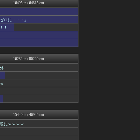
バズッター速報
16495 in / 64815 out
ゲーム魔人
反日愚国 恨寓瘻
なんじぇいスタジアム＠なん...
ゼロに・・・」
ネギ速
！！
理想ちゃんねる
VIPPER速報
fig速
海外の反応スポーツ
NEWSぽけまとめーる
ネギ速
16282 in / 80229 out
阪神タイガースちゃんねる
外
鬼女の宅配便 - 修羅場・...
NEWSまとめもりー｜2c...
なんじぇいスタジアム＠なん...
ｗ
浮気ちゃんねる
海外の万国反応記＠海外の反...
ウマ娘うまぴょい速報
哲学ニュースnwk
デジタルニューススレッド
まとめ芸能＠美女画像まとめ...
15449 in / 46945 out
なんJミュージアム
題にｗｗｗｗ
かせまと！
おーるじゃんる
資格ちゃんねる