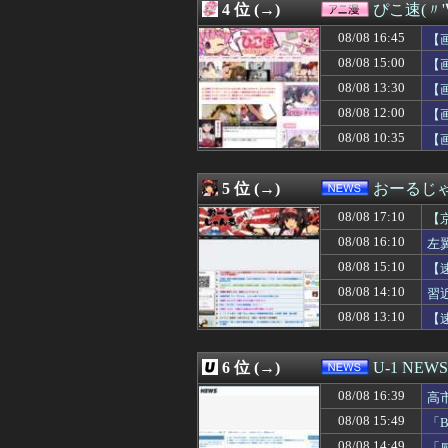
4 位 (→)
ぴこ速(〃'
08/08 16:50
【動画】男子が「
08/08 16:50
【海外の反応】
08/08 16:45
【
08/08 16:50
江口寿史が炎上
08/08 15:00
【
08/08 16:49
【画像】45歳女の
08/08 13:30
08/08 16:48
【朗報】ショート
【
08/08 16:47
【画像】「魔」
08/08 12:00
【
08/08 16:47
【困惑】佐藤二朗
08/08 10:35
【
08/08 16:45
【画像】女の子
08/08 16:44
【朗報】ドジャー
08/08 16:43
海外の反応：千賀
5 位 (→)
おーるじ
08/08 16:41
【動画】役満ボデ
08/08 16:41
【衝撃】マツコ
08/08 17:10
【
08/08 16:40
ドイツ、熱中症で
08/08 16:10
左
08/08 16:40
【悲報】ワンダン
シ
08/08 15:10
08/08 16:40
久保史緒里ちゃ
【
08/08 16:39
義弟嫁「先生の資
撃
08/08 14:10
習
08/08 16:39
”サ終” 相次ぐ
08/08 13:10
【
08/08 16:39
最近の若手社員
08/08 16:39
高市首相が経歴詐
08/08 16:38
高橋奎二、2週
6 位 (→)
U-1 NEWS
08/08 16:38
【悲報】ﾈｯﾄ民
08/08 16:37
5号機の時って、
08/08 16:39
高
08/08 16:36
【速報】長友が現
受
08/08 15:49
「
08/08 16:36
友人に引っ越し先
08/08 14:49
「