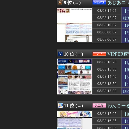
08/08 16:25
【悲報】生挿入に
9 位 (→)
あじあニ
08/08 16:25
チェンソーマン
08/08 14:07
08/08 16:25
当然4強もだろ 
【
08/08 16:24
【ジエンゴ】巨人
08/08 12:07
韓
08/08 16:22
【悲報】韓国サッ
08/08 10:07
【
08/08 16:21
MDL｢秋葉原店オ
08/08 16:20
【悲報】仙台育
08/08 08:07
【
08/08 16:19
【エヴァンゲリオ
08/08 06:07
【
08/08 16:19
大谷ドジャースが
08/08 16:18
【衝撃】移民さん
08/08 16:16
【悲報】米卸・木
10 位 (→)
VIPPER
08/08 16:15
阪神タイガース、
08/08 16:20
【
08/08 16:15
子育てママ達の「
08/08 16:12
【悲報】ドン・
08/08 15:30
【
08/08 16:12
【巨人対ヤクルト
08/08 14:40
【
08/08 16:12
嫁の手作りのベビ
08/08 16:11
08/08 13:50
外国人「東京で
【
08/08 16:10
【ウマ娘】「もう
08/08 13:00
幽
08/08 16:10
【急増】「外国人受
08/08 16:10
映画『8番出口』
08/08 16:10
【画像】美人レ
11 位 (→)
わんこー
08/08 16:10
【画像】女子さん
08/08 17:05
【
08/08 16:10
お前らずっと「
08/08 16:10
左翼市民団体、広
08/08 16:35
【
08/08 16:09
【熊本地震】避難
08/08 16:05
【