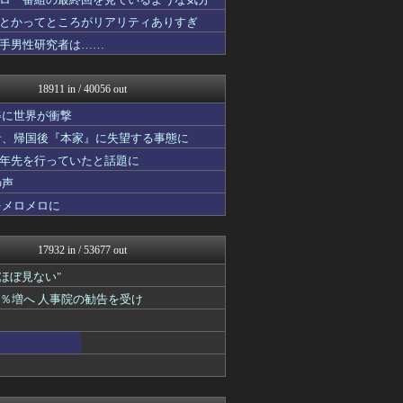
わんこーる速報！
アニゲー速報
とかってところがリアリティありすぎ
不思議.net - 5ch...
手男性研究者は……
子育てちゃんねる
ネギ速
筋肉速報
18911 in / 40056 out
修羅の華-家庭・生活まとめ
いたしん！
姿に世界が衝撃
おうまがタイムズ
者、帰国後『本家』に失望する事態に
もえるあじあ(･∀･)
十年先を行っていたと話題に
ウマ娘まとめ速報うまろぐ
気団談
の声
【2ch】ニュー速クオリテ...
をメロメロに
Y速報
PlaySphere | ...
アルファルファモザイク＠ネ...
17932 in / 53677 out
修羅場ハザード -復讐・D...
漫画まとめ速報
"ほぼ見ない"
日本第一！ニュース録
1％増へ 人事院の勧告を受け
なんじぇいスタジアム＠なん...
ネギ速
まとめロッテ！
まぐろとにぼし
ねこのあまやどり
サカサカ10【サッカーまと...