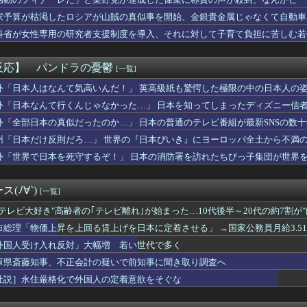
き、妻から離婚を提示されていたｗｗｗｗ
……
マーさん、加藤純一信者を怒らせてしまった結果、好き嫌い5位にw...
家予算が枯渇したロシアが山賊の真似事を開始、金銀貴金属じゃなくて自動車
残酷な「社会の縮図」を文化祭の出し物で学んでしまう⇒(動画あ...
……
科省が女性専用の研究者支援制度を導入、それに対して子育て負担に苦しむ若
悪く、弱いものいじめや犯罪を楽しみながら行うことが陽キャの条件...
洋、クリスタルパレス加入決定！背番号17で鎌田大地と同僚に
トスリーパー堀大輔、高須幹弥にブチギレｗｗｗｗｗ
反応】 パンドラの憂鬱
[一覧]
きた子供を避けたら対向車と正面衝突した。その子の親が警察に「子...
コ店の女店員さん、パンツが見えそうな危ない仕事ｗｗｗｗ
外「日本人はなんて気高いんだ！」 英高級紙も驚愕した極限の中の日本人の
ヒー コンビニで割引おにぎりは〝絶対買わない〟理由で炎上ｗｗｗ
外「日本なんて行くんじゃなかった…」 日本を知ってしまったディズニー信
から叩いていい、との報道に何度も向き合ってきました。悔しくても...
外「全部日本の真似だったのか…」 日本の普通のテレビ番組が最新SNSの数
ス後半のこの動き、スティルの挙動がやばすぎる。
た…
州「日本だけ反則だろ…」 世界の『日本びいき』にヨーロッパ全土から不満
20年ちょいで90％減少・・・・・
外「世界で日本を死守するぞ！」 日本の消防署を訪れたちびっ子集団が世界
bloods』ネットワークテストに沢山のご応募をいただき誠に...
握る、シン・テキストアドベンチャー『文字遊戯』PS5版が8/2...
存、無理だったｗｗｗｗｗｗｗｗｗｗｗｗｗｗｗ
(ﾉ∀`)
[一覧]
たコトメが出戻り。ウトメ「この子はあなたたちの子として育てて」...
尾田栄一郎「ワンピヒロインズ娘に見せたら反応良っ！！女心掴みま...
"テレビ大好き"高齢者の｢テレビ離れ｣が始まった…10代後半～20代の約7割が
”を入れちゃ絶対ダメ～！ セルフスタンドで後を絶たない「誤給油...
市総理「物価上昇を上回る賃上げを日本に定着させる」 →国家公務員月給3.5
18回戦】巨人・浦田、3回裏1アウト満塁から2点タイムリー！浦...
外国人受け入れ反対」大幅増 若い世代で多く
ースの原作者、尾田栄一郎先生51歳「あ、切り込む？笑」
狙いすぎて悪い癖出ちゃってない？
庫県斎藤知事、不正会計の疑いで前知事に聞き取り調査へ
んだけど兄貴じゃないよね
社説］永住厳格化で外国人の定着意欲をそぐな
0年目でビルトインガスコンロの火がつかなくなった
開幕戦が史上最多来場者数！2試合の試合結果が同じスコアにwww...