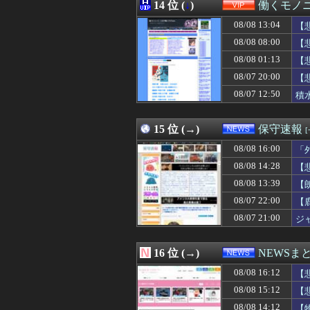
08/08 16:02
14 位 (
↓
)
ゲーフリ新作が
働くモノニ
08/08 16:02
※【ガンダムX
08/08 13:04
【
08/08 16:02
【画像】小倉優子
08/08 16:01
08/08 08:00
ChatGPTでコ
【
08/08 16:01
高市総理「物価上
08/08 01:13
【
08/08 16:01
【衝撃】34歳ニ
08/07 20:00
【
08/08 16:01
【PC電源】いっ
08/08 16:01
お前らがメイドイ
08/07 12:50
積
08/08 16:00
旦那に崖から突
08/08 16:00
熊本地震で居酒屋
15 位 (→)
保守速報
08/08 16:00
「
08/08 14:28
【
08/08 13:39
【
08/07 22:00
【
08/07 21:00
ジ
16 位 (→)
NEWSま
08/08 16:12
【
08/08 15:12
【
08/08 14:12
【