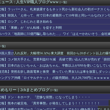
発売されてからソニーファンが意気消沈してね？
ュース : 人生VIP職人ブログwww
[一覧]
】ロアビィがエアマスター、ウィッツがレオパルドに乗っていたら
悲報】ラッパーさん、札束披露するもネット民から新社会人の初ボーナスくら
(42)、大学の友達と初めての飲み会wwwwwww
ミュ障って治せる？？？
悲報】韓国人「え待って、何で日本の避難所って10年前と同レベルなの(ドン
昇を上回る賃上げを日本に定着させる」 →国家公務員月給3.51...
悲報】ロシア、じわじわと逝き始める
ート、『エロ漫画』で人生逆転
悲報】「果糖」が「がん転移」を促すと判明
たい誰に見せるためにそんな所にLCD付けるのかな
ン韓国で認めてるもの 「キムチ」あと3つは？
水ハウス「地面師に55億円騙し取られた…」 ワイ「はえーかわいそう…会社
き落とされた結果………
から温泉が湧き出るwwwwwwww
[一覧]
外国人受け入れ反対」大幅増56.3(%) 東大調査 前回から20ポイント以上の爆
悲報】コメ卸大手さん、営業利益83％減 高値で買い込んだ米が売れず「損
朗報】日本のおじいちゃん・おばあちゃん、半数以上がSNSを使いこなしてい
鹿児島】突然右折し路面電車と衝突 乗っていた男女3人は車を放置しダッシ
ャングリア沖縄「ロイヤルチケット」の販売開始、大人29,700円にｗｗｗｗ
とめもりー｜2chまとめブログ
[一覧]
悲報】ドン・キホーテ、『悲惨な状態』になってしまう・・・・
悲報】熊本の被災地、『異常事態』が発生してしまう！！！！！！！！
物議】沖縄の大型パーク「ジャングリア」、とんでもない物を投入してしまう