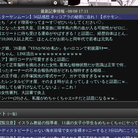
最新記事情報 - 08/08 17:11
ターサンムーン】56話感想 ネッコアラの秘密に迫れ！【ポケモン...
たち「メイド喫茶やってま〜す♡ぜひいらしてください♡」
となった女性天皇。日本皇族に韓半島の男の血が入る可能性がゼロに...
エリートに待ち受ける運命がやばすぎる！と話題に、経歴自体はとん...
10,000人以上死亡、ほとんどがお前らと同年代で若者は元気💪
娘。'26新曲『YESかNOか私か』をハロコンで初披露ｷﾀ━...
ちゃん、LINE流出ｗｗｗｗｗｗｗｗｗｗｗｗ
ュア】旅行コーデが可愛すぎると話題に
って正常脳幹を摘出された女性､重篤な植物状態だが意識は正常で何...
買ったオーナーの不具合報告内容がどれも独特すぎる模様…
スの王子様」の手塚国光の零式サーブ、ガチで強すぎるｗｗｗｗ
たレンタルビデオ屋、そのまま時が止まってしまっていると話題にｗ...
減税しても値下げなんてしないよ」←これ！
の女性審判、大誤審で炎上
ンバー(20)さん、私服がめちゃくちゃエ○チだと話題になるｗｗ...
"高齢者の｢テレビ離れ｣が始まった…10代後半～20代の約7割...
作ってきたんだけど」
ット
ラ240円、ジョージ180円、9月1日出荷分から値上げ
[一覧]
A参加拒否した親へ最終警告。こうなってもいい？」
閲覧注意】イスラム教徒の指導者、11歳の女子小学生をめちゃくちゃにヤっ
4はじめたけど画面の端から端まで行くんだな！
ーディストビーチじゃない海水浴場で女が全裸オ○ニーすると3分以内にこう
賢い買い方」←これｗｗｗｗｗ
ティパンコーン王子が日本人女性とデートか？