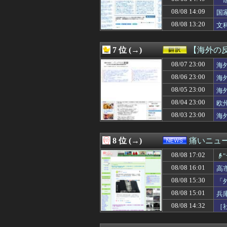
08/08 16:35
【悲報】ひろゆ
に
08/08 16:35
【悲報】プロゲー
08/08 14:09
国
08/08 16:35
【悲報】高校生、
る
08/08 13:20
文
08/08 16:35
私の地元は治安が
08/08 16:34
【朗報】冨安健
08/08 16:34
【悲報】ショー
7 位 (→)
【海外の
08/08 16:33
道路に飛び出して
08/08 16:32
08/07 23:00
【動画】パチン
海
08/08 16:31
【悲報】ヒコロ
08/06 23:00
海
08/08 16:31
蓮舫議員「蓮舫だ
08/05 23:00
海
08/08 16:31
【ウマ娘】レー
08/08 16:31
開示請求が届い
08/04 23:00
欧
08/08 16:30
ホームレスの数、
08/03 23:00
海
08/08 16:30
『The Dusk
08/08 16:30
文字が全ての鍵を
08/08 16:30
シカと人間の共
8 位 (→)
痛いニュース
08/08 16:29
不義の子を妊娠し
08/08 17:02
08/08 16:29
【朗報】原作者・

08/08 16:29
軽自動車に”軽油
08/08 16:01
高
08/08 16:29
【巨人対ヤクルト
08/08 15:30
「
08/08 16:28
【悲報】ワンピ
08/08 16:26
山口ホームラン
08/08 15:01
兵
08/08 16:25
ヘンタイがいた
08/08 14:32
［
08/08 16:25
ああ…ついに2
08/08 16:25
【画像】Jリーグ