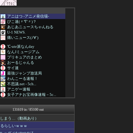
アニはつ -アニメ発信場-
ぴこ速(〃'∇'〃)？
あじあニュースちゃんねる
U-1 NEWS.
痛いニュース(ﾉ∀`)
℃-ute派なんday
なんJミュージアム
プリキュアのまとめ
おーるじゃんる
サイ速
最強ジャンプ放送局
わんこーる速報！
不思議.net - 5ch...
アニゲー速報
女子アナお宝画像速報－5c...
痛いニュース(ﾉ∀`)
えすえすログ
131619 in / 85100 out
アルファルファモザイク＠ネ...
マジキチ速報
てしまう…（動画あり）
艦これ速報 艦隊これくしょ...
なるらしいｗｗｗ
投資ちゃんねる
1000mg