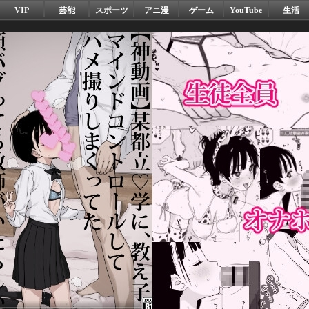
VIP
芸能
スポーツ
アニ漫
ゲーム
YouTube
生活