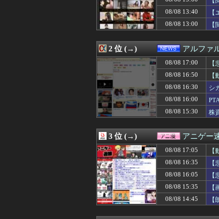
【
08/08 17:00
【ラブライブ】海
08/08 13:40
【
08/08 17:00
冷やし中華めんど
08/08 13:00
08/08 17:00
【ラブライブ！】L
【
08/08 17:00
初の日本代表で感
08/08 17:00
五百城茉央、太
2 位 (→)
アルファ
08/08 17:00
【遊戯王OCG情
08/08 17:00
”サ終” 相次ぐ
08/08 17:00
【
08/08 17:00
外国人「なぜ未だ
08/08 16:50
【
08/08 17:00
安藤萌々アナ 
【P
08/08 17:00
【艦これ】E4甲
08/08 16:30
シ
08/08 17:00
【海外の反応】中
08/08 16:00
P
08/08 17:00
韓国人「17億ウ
08/08 15:30
株
08/08 17:00
【閲覧注意】イス
08/08 17:00
チー牛がイキり出
08/08 17:00
ラスボス戦が好
3 位 (→)
アニゲー
08/08 16:59
ファン付き作業
08/08 16:59
【悲報】競艇に8億
08/08 17:05
【
08/08 16:58
【衝撃】一ノ瀬美
08/08 16:35
【
08/08 16:58
ポール・スキーンズ(
08/08 16:57
08/08 16:05
私「彼氏に殴られ
【
08/08 16:55
日本赤十字社、韓国
08/08 15:35
【
08/08 16:53
【悲報】ワイ、
08/08 14:45
【
08/08 16:52
日本人はBYDの
08/08 16:50
令和8年8月8日
08/08 16:50
娘が某アニメのキ