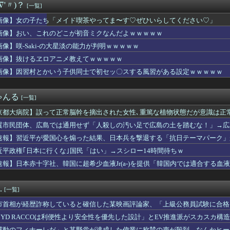
∇'〃)？
[一覧]
最初に目がいく子＝無意識に一番好きな子」という恋愛心理テストｗ...
スクーバルが古巣タイガースへの復帰を熱望【MLB】
画像】女の子たち「メイド喫茶やってま〜す♡ぜひいらしてください♡」
を経て語る「自分の絵ごと、このジャンルはそろそろ終わりかな」
画像】おい、これのどこが初音ミクなんだよｗｗｗｗｗ
ビキニ水着姿wwwwwwwwwwwwwww
スリーパーの1日、めちゃくちゃ充実してる……これ革命やろｗ...
画像】咲-Saki-の大星淡の能力が判明ｗｗｗｗｗ
の略字ってなんであれだけ許されてるの？
画像】抜けるヱロアニメ教えてｗｗｗｗｗ
、妻とのハグを報告「文〇砲より遥かに弱いノロケ砲をお見舞いする...
画像】因習村とかいう子供同士で初セッ〇スする風習がある設定ｗｗｗｗｗ
たち「メイド喫茶やってま〜す♡ぜひいらしてください♡」
スさん、佐々木朗希をものにしてしまうwwwwwwww
滉大がメジャー自己最速161キロ計測するなど2戦連続完璧救援、...
ゃんる
[一覧]
ィ・岡田紗佳(32)、渾身のあたシコダンスwwwwwww
、バスタオルを「まあ、1週間…」使うと告白
京都大病院】誤って正常脳幹を摘出された女性､重篤な植物状態だが意識は正
10,000人以上死亡、ほとんどが高齢者で若者は元気・・・
翼市民団体、広島では通用せず「人殺しの汚い足で広島の土を踏むな！」→広
ス作者「手書きでダンスアニメ描いてみました」←アニメの当てつけ...
らが広島県民じゃ」
んと内村さんがネットミーム化ｗ【元乃木坂46】
速報】習近平が愛国心を煽った結果、日本兵を撃退する「抗日テーマパーク」が
格あるなら子どもを教えて！」私「何度も言うけど無理です」→断っ...
！
近平政権｢日本に行くな｣国民「はい」→スシロー14時間待ちｗ
スマホゲーム、倒産も急増 過去最多ペースで推移 「当たれば一攫...
速報】日本赤十字社、韓国に超希少血液Jr(a-)を提供「韓国内では適合する血
は何故かコレを嫌がるらしい
称していると確信した某映画評論家、「上級公務員試験に合格とは書...
連続の背信投球 池山監督すっぱい顔ｗｗｗｗ
.
[一覧]
「正規ディーラーで車検を頼んだら担当整備士が「グエン」さんだっ...
面白いA+ART機がたくさんあって楽しかったよなｗｗｗ
市首相が経歴詐称していると確信した某映画評論家、「上級公務員試験に合格
役続投へ！J1初優勝のためFC東京と再契約
けまくり……
BYD RACCOは利便性より安全性を優先した設計」とEV推進派がスカスカ構
を教えずにいたら「私とこの先一生会う気ないんだ」と泣かれた。な...
感動のフィナーレだ」と某野党が達成した偉業に称賛の声が殺到、なんかヒー