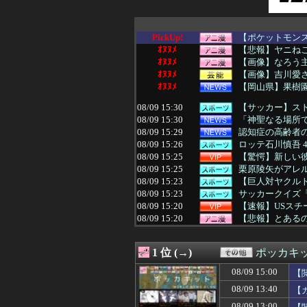
PickUp!
【ポケットモンス
ｵﾇﾇﾒ
【悲報】ヤニねこ
ｵﾇﾇﾒ
【画像】なろう
ｵﾇﾇﾒ
【画像】吉川愛さ
ｵﾇﾇﾒ
【岡山県】果樹園
08/09 15:30
【サッカー】スト
08/09 15:30
「神聖なる場所
08/09 15:29
認知症の高齢者の
08/09 15:26
ロッテ石川慎吾 46試合
08/09 15:25
【驚愕】新しい彼
08/09 15:25
栗原陵矢がアレ
08/09 15:23
【巨人対ヤクルト
08/09 15:23
サッカークイズ
08/09 15:20
【速報】USスチール
08/09 15:20
【悲報】とある
08/09 15:19
【画像】男の87
08/09 15:19
中国の三峡ダム
1 位 (→)
ポッカキ
08/09 15:16
日本で8月8日に
08/09 15:15
体を折りたたんで
08/09 15:00
【
08/09 15:15
高齢処女の彼女(
08/09 13:40
【
08/09 15:14
【悲報】折りたた
08/09 15:13
【驚愕】「そうめ
08/09 13:00