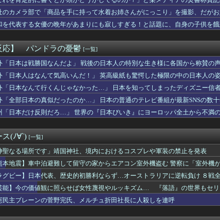
スマホゲーム、倒産も急増 過去最多ペースで推移 「当たれば一攫...
ういう話かと思ったら……
ビ離れ」 昭和の昔はさ 誰もが巨人ファンだったでしょ
社のカメラ部で「商品を手に持って水着お姉さんがにっこり」を撮影、だがお
チューブを切り開けば、あと2週間は使える」極貧で育った人が今も...
……
和を代表する女優の晩年があまりにも寂しすぎる！と話題に、自身の子供を餓
島の猛烈な爆発的噴火に世界が畏怖！鹿児島市街地を襲う降灰と日本...
馬場でもファンサは欠かさないフォーエバーヤング
人男性、街ですれ違っただけの白人女性を白目剥くまでボコボコにし...
反応】 パンドラの憂鬱
[一覧]
ク←これドラクエ12発売前後に出ると思う？
ちにも軍事訓練か？（海外の反応）
外「日本は戦勝国なんだよ」 戦後の日本人の特別な生き様に各国から称賛の
ー擁護してる反社、味方から背中を刺される
外「日本人はなんて気高いんだ！」 英高級紙も驚愕した極限の中の日本人の
エース、ブログ更新するもいいねがガチで伸びない
外「日本なんて行くんじゃなかった…」 日本を知ってしまったディズニー信
、お〇ぱいの始まり解禁
「ここ一時停止ですよね？」教官「早く行け！」→指示どおり進んだ...
外「全部日本の真似だったのか…」 日本の普通のテレビ番組が最新SNSの数
アホ過ぎて泣ける。歩いてる時に車とぶつかりアザだらけになって血...
州「日本だけ反則だろ…」 世界の『日本びいき』にヨーロッパ全土から不満
宗隆がレフトポール直撃の2試合連続第26号ホームラン！
神田うの「私、3回流産してるんです」
モニでの発言を謝罪
(ﾉ∀`)
[一覧]
山、韓国は反日を持ち込むな ［8/9］
朗が主演予定だった『踊る大捜査線』スピンオフ、撮影中止が正式決定
神聖なる場所です」靖国神社、境内におけるコスプレや軍装の禁止を発表
で大儲けｗｗｗｗｗｗｗｗｗｗｗｗｗｗｗｗｗｗｗｗｗｗｗ
熊本地震】車中泊避難して留守の家からエアコン室外機盗む 警察に「室外機
同棲失敗して婚約破棄になった。人と一緒に暮らすのが向いてないら...
47）逮捕
ラグビー】日本代表、歴史的初勝利ならず…オーストラリアに逆転負け ８戦
・バードに弱点はあったのか？
で壮絶なイジメにあった。お局A子にタゲられ鬱になったが退職→無...
芸能】今の価値観に照らせば女性蔑視やルッキズム… 『落語』の世界もセリ
周回勢には好評みたい。エイリーク強化みんなの反応まとめ
動き
憲民主ブレーンの菅野完氏、メルチュ折田社長に人殺しを連呼
り部の爺さん、学生に「原爆を持たないと負ける」「核を持たず日本...
原航平が１０００奪三振達成