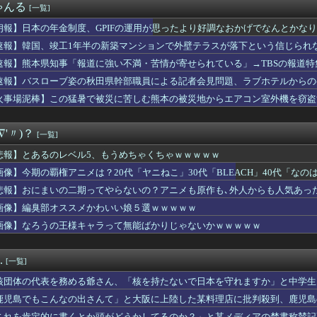
ゃんる
[一覧]
泊避難して留守の家からエアコン室外機盗む 警察に「室外機が盗ま...
こういう元気いっぱいな子が好きなだけなんだ…
朗報】日本の年金制度、GPIFの運用が思ったより好調なおかげでなんとかな
怖い動画が流れてきたんだが…（ﾋｴｯ
速報】韓国、竣工1年半の新築マンションで外壁テラスが落下という信じられ
イの逆襲」
美玖さん、大変なことになってるって...
速報】熊本県知事「報道に強い不満・苦情が寄せられている」→TBSの報道特
】私のことになると饒舌になっちゃう花帆先輩【蓮ノ空】
速報】バスローブ姿の秋田県幹部職員による記者会見問題、ラブホテルからの
に嫁が俺に片付けさせようとしない。ストレス半端ないので決別宣言...
...」とは何だったのか
火事場泥棒】この猛暑で被災に苦しむ熊本の被災地からエアコン室外機を窃盗す
い過ぎて毎日SNSで叩いてるけど質問ある？
捕
十賢者超越追加は「ニーア」「エスタリオラ」「フラウ」の3人！超...
アトランタ使った？
∇'〃)？
[一覧]
れ！ありすちゃん」ありす「お料理編」
）「ボランティアはもちろんだが、今熊本へ旅行に行くことも支援に...
悲報】とあるのレベル5、もうめちゃくちゃｗｗｗｗｗ
シュがピーク 羽田空港、海外旅行客で混雑
画像】今期の覇権アニメは？20代「ヤニねこ」30代「BLEACH」40代「なの
発掘力が凄いプロデューサーの話は聞くけど、女性キャストの発掘力...
子とかいうクソキモコンテンツｗｗｗ
悲報】おにまいの二期ってやらないの？アニメも原作も､外人からも人気あっ
画たんプリは泣ける！？かりん役『鬼頭明里さん』アラン役『島﨑信...
画像】編臭部オススメかわいい娘５選ｗｗｗｗｗ
先生は履かせたいのか履かせたくないのか
画像】なろうの王様キャラって無能ばかりじゃないかｗｗｗｗｗ
6 6本33点OPS.724 0失策←こいつが不動のレギ...
理の悲願「消費税1％」表明も支持率初の6割切り
を『普通に焼く』以外で美味しく食べる方法
.
[一覧]
スロ業界「バジ4、モンキーRED、北斗、番長5が年末に出るぞ！...
て何を楽しむの？
核団体の代表を務める爺さん、「核を持たないで日本を守れますか」と中学生
「軍都」復活？ 「日本を守る前に日常生活を守って」(東京新聞
鹿児島でもこんなの出さんて」と大阪に上陸した某料理店に批判殺到、鹿児島
イール周年としては盛り上がらない。あとで見せ場は来るんだろうけ...
これを肯定的に書くとか頭がどうかしてるのか？」と某メディアの焚書称賛記