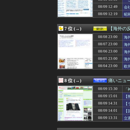
08/09 15:00
”サ終” 相次ぐ
そ
08/09 15:00
「高齢者のテレ
08/09 12:49
会
08/09 15:00
海外「空になった
果
08/09 12:19
昭
08/09 15:00
【海外の反応】桜
08/09 15:00
【競馬】函館競
08/09 15:00
【閲覧注意】米黒
7 位 (→)
【海外の
08/09 15:00
ドラクエ9リメイ
08/09 14:59
08/08 23:00
ロシアが子供た
海
08/09 14:59
【悲報】タトゥ
08/07 23:00
海
08/09 14:58
【悲報】6期の
08/06 23:00
海
08/09 14:58
【画像】tuki.
08/09 14:57
自動車学校で。俺
08/05 23:00
海
08/09 14:57
アラフォーの妹が
08/04 23:00
欧
08/09 14:57
海外の反応：村上
08/09 14:57
【衝撃】51歳・
08/09 14:56
上原浩治、サン
8 位 (→)
痛いニュース
08/09 14:55
産経新聞 佐渡金
08/09 15:30
08/09 14:50
【悲報】佐藤二
「
08/09 14:50
大学生ワイ、株
08/09 15:01
【
08/09 14:50
結婚適齢期の頃、
（
08/09 14:31
【
08/09 14:49
【NBA】ラリー
08/09 14:47
【性悪女】就職先
08/09 14:01
【
08/09 14:47
【FGO】高速
の
08/09 13:31
立
08/09 14:47
【悲報】長崎の語
08/09 14:46
【日本ハム】有