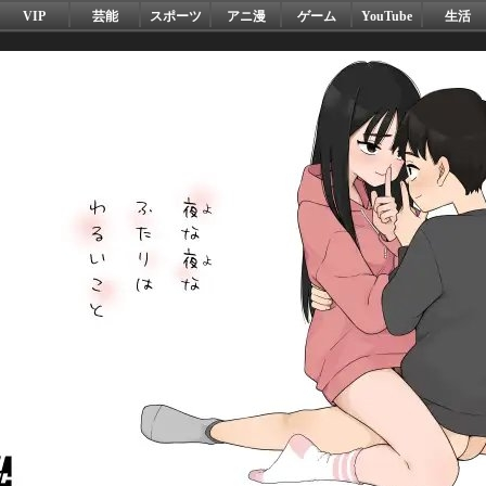
VIP
芸能
スポーツ
アニ漫
ゲーム
YouTube
生活