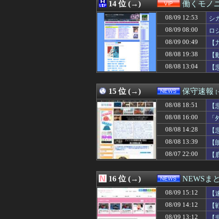
08/09 14:15
14 位 (→)
永久追放が見えて
働くモノニ
08/09 14:15
メンヘラと仲良く
08/09 12:53
シ
08/09 14:14
【悲報】居酒屋
08/09 14:12
08/09 08:00
嫁が同窓会に出席
ロ
08/09 14:12
【戦慄】結婚式
08/09 00:49
【
08/09 14:10
【画像】女子高生
08/08 19:38
【
08/09 14:10
【画像】テニス
08/09 14:10
【速報】韓国、竣
08/08 13:04
【
08/09 14:09
【悲報】おじさ
08/09 14:09
昨日のT-ガルシアの
15 位 (→)
保守速報
08/08 18:51
【
08/08 16:00
「
08/08 14:28
【
08/08 13:39
【
08/07 22:00
【
16 位 (→)
NEWSま
08/09 15:12
【
08/09 14:12
【
08/09 13:12
【