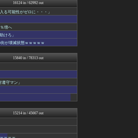
アニゲー速報
16124 in / 62992 out
なんじぇいスタジアム＠なん...
入る可能性がゼロに・・・」
WorldFootball...
ネギ速
まとめロッテ！
1％増へ
キニ速
にゅーすアルー！
助けろ」
鬼女はみた -修羅場・恋愛...
の街が壊滅状態ｗｗｗｗｗ
NEWSぽけまとめーる
喪女リカ喪女ルカ┃鬼女・生...
ネギ速
15840 in / 78313 out
海外のお前ら 海外の反応
ガンプラ ログ
マニア・オブ・フットボール...
ガンダムブログ（情報戦仕様...
対遵守マン」
不思議.net - 5ch...
なんじぇいスタジアム＠なん...
筋肉速報
えっ!?またここのサイト?
はーとログ
芸能人の気になる噂
15214 in / 45667 out
芸能人の気になる噂
いたしん！
ネギ速
痛いニュース(ﾉ∀`)
ｗｗｗｗ