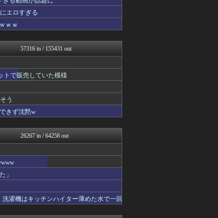
すぎる動画が話題に
ヒーローNEWS
通にエロすぎる
NEWSまとめもりー｜2c...
ｗｗｗ
浮気ちゃんねる
なんじぇいスタジアム＠なん...
なんJミュージアム
57316 in / 155431 out
おーるじゃんる
トレンドの通り道
資格ちゃんねる
ネットで販売していた模様
U-1 NEWS.
おうち速報
ラビット速報
りそう
なんじぇいスタジアム＠なん...
できず沈黙w
修羅場ライフ速報
子育てちゃんねる
最強ジャンプ放送局
26267 in / 64258 out
わんこーる速報！
大艦巨砲主義！
女子アナお宝画像速報－5c...
www
不思議.net - 5ch...
もえるあじあ(･∀･)
た」
おたくみくす 声優まとめ
はーとログ
！洗濯機はキッチンハイター薄めた水で一回
遊戯王マスターデュエルまと...
修羅の華-家庭・生活まとめ
いたしん！