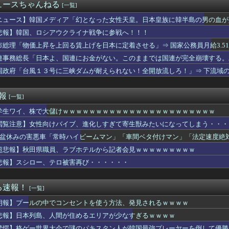
との旅行、大変すぎておわるwwwwww
ュースちゃんねる
[一覧]
だと思う発明「蛇口」「エアコン」
、元Kリーグ得点王のシリア代表FWパブロ・サバックをリビア1部...
ニュース】韓国メディア「幻となった女性天皇。日本皇族に韓半島の男の血が
の王様キャラって無能ばかりじゃないか？
悲報】韓国、ロシアウクライナ戦争に参戦へ！！！
数ランキングｗｗｗ
市総理「物価上昇を上回る賃上げを日本に定着させる」⇒ 国家公務員月給3.5
琶湖三市同時花火大会」、大規模詐欺疑惑が浮上してSNS阿鼻叫喚
で来たパヨク活動家「平和憲法守れ！中国と和解せよ！」
連事務総長「日本よ、国連にお金がない。このままでは国連が完全崩壊する。
万5千円で統一します」私「え、それって普通なの？」→結婚式を前...
国政府「台風１３号に三峡ダムが耐えられない！全開放流しろ！」⇒ 下流域
る率、ちょっと異常すぎるｗｗｗｗｗ(※画像あり)
親と美容院へ。母がシャンプーする時、美容師が指輪を外して棚みた...
「鉄鍋のジャン」、普通にクソ面白い
速報
[一覧]
恋しい！」大谷翔平のブルペン投球再開に海外大興奮！（海外の反応...
学生ワイ、株で大儲けｗｗｗｗｗｗｗｗｗｗｗｗｗｗｗｗｗｗｗｗｗｗｗ
は差し替え変形より完全変形する方がいいよね
上宗隆が100マイル粉砕の26号弾で逆転の口火に「三振率＆四球...
閲覧注意】女性向けバイブ、進化しすぎて寄生獣みたいになってしまう・・・
ム】面白い変形、面白い装備、なお活躍…
大盆休みの害悪車「常時ハイビームマン」「車間ベタ付けマン」「法定速度絶
結婚も視野に入ってきたわけだし給料教えてほしいナリ」ワイ「16...
出したけど、結局残業するのが1番稼げるな
超悲報】秋田県職員、ラブホテルから記者会見ｗｗｗｗｗｗｗｗｗ
会の新会長に元スピードスケート岡崎朋美氏が就任 他競技から異例...
悲報】スシロー、テロ被害再び・・・・・・
○チ好きな巨乳女さん、休憩時間に乳丸出しでヤッている所を撮られ...
タwwwwwwwwwww
に落ちてパンツが透けてしまうハプニング！！【GIF動画あり】
る速報！
[一覧]
倉綾音(32)さん、アタシコに全力で振り切ってしまうｗ
朗報】プールの中でコンセントを使う方法、発見されるｗｗｗｗ
っぴんを見たわい冷や汗が出る・・・
容姿ゲーすぎないか？
悲報】日本列島、人間が住めるエリアが少なすぎるｗｗｗｗ
本代表、歴史的初勝利ならず…オーストラリアに逆転負け ８戦全敗
驚愕】格ゲー世界大会で謎のパキスタン人が韓国最強プレーヤーを倒して優勝