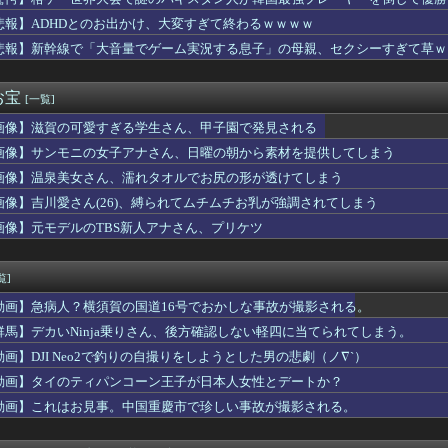
マスカット200房（40万円相当）を畑から盗んだ男を逮捕 ネッ...
「人生かけて7億円貯めたのにガンで死ぬかも。もっと素直に遊べば...
悲報】ADHDとのお出かけ、大変すぎて終わるｗｗｗｗ
ニメ化ブーム、はじまるｗｗｗｗｗｗｗ
悲報】新幹線で「大音量でゲーム実況する息子」の母親、セクシーすぎて草ｗ
ー ジ・オリジンがTVerで配信中！メガリザードンXが初登場し...
は養育費が少ないと思います」旦那の弁護士「むしろ多いくらいでし...
の最新グラビアWIWIWIWIWIWIWIWIWI
お宝
[一覧]
翔平のドジャースでの通算fWARが25に到達！ → 「3シー...
画像】滋賀の可愛すぎる学生さん、甲子園で発見される
当にその着付けで大丈夫…？」→街中を歩く浴衣姿を見て、違和感ば...
屋行く奴はバカ。ホストの初回なら居酒屋より安く飲めてイケメンに...
画像】サンモニの女子アナさん、日曜の朝から素材を提供してしまう
会、外国人審判を性接待で買収していた事が判明
画像】温泉美女さん、濡れタオルでお尻の形が透けてしまう
ル・アハリからシリア代表FWパブロ・サバックを獲得へ 2025...
構想って反対する奴おるん？
画像】吉川愛さん(26)、縛られてムチムチお乳が強調されてしまう
瞬間「あっ失敗したな」ってなるまんこｗｗｗｗｗｗｗｗｗｗｗｗw...
画像】元モデルのTBS新人アナさん、プリケツ
り出されたんやけど
ー12人wwwwwwwwwwwwww
リーグで韓国人選手絶対やってはいけないプレーで退場となる」
覧]
7）｢メリクリーー🎄｣ 【Pickup08082954】
動画】急病人？横須賀の国道16号でおかしな事故が撮影される。
デンボンバーのライブに不審者が乱入
、ロシアに5万人派兵か
群馬】デカいNinja乗りさん、後方確認しない軽四に当てられてしまう。
タコパのシークレット食材がコチラ！！！【乃木坂46】
動画】DJI Neo2で釣りの自撮りをしようとした男の悲劇（ノ∇`）
TOのロックリー「才能だけじゃなく努力で逆転できる事を証明する...
動画】タイのティパンコーン王子が日本人女性とデートか？
になるイケメン男子高生B君が好きだった。ある時電車でギャル二人...
りリヤカー」の美人が店舗をオープンした結果ｗｗｗｗｗ(※画像あ...
動画】これはお見事。中国重慶市で珍しい事故が撮影される。
は日本製じゃないとダメな物 、ガチで何がある？
偉いのに、あんたはねぇ…」私「また比べるの？」→積もり積もった...