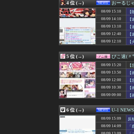
4 位 (→)
おーるじ
08/09 15:01
【熊本地震】車中
08/09 15:01
【ウマ娘】俺は
08/09 15:10
【
08/09 15:01
【ウマ娘】なんか
08/09 14:10
【
08/09 15:00
小野寺「ニセコ
08/09 13:10
08/09 15:00
【画像】この金村
【
08/09 15:00
【ラブライブ！
08/09 12:40
【
08/09 15:00
俺の方が潔癖なの
め
08/09 12:10
【
08/09 15:00
Vチューバーを嫌
逮
08/09 15:00
【グラブル】次の
08/09 15:00
【艦これ】今回
5 位 (→)
ぴこ速(〃'
08/09 15:00
モバP「がんば
08/09 15:00
鈴木紗理奈（49
08/09 15:20
【
08/09 15:00
夏休み出国ラッ
08/09 13:50
【
08/09 15:00
【特撮】イケメン
08/09 12:00
08/09 15:00
【議論】日傘男
【
08/09 15:00
【プリキュア】映
08/09 10:30
【
08/09 15:00
【東方】比良坂
08/09 09:00
【
08/09 15:00
度会隆輝(De).27
08/09 15:00
【悲報】高市総
08/09 15:00
【サモーン】鮭
6 位 (→)
U-1 NEWS
08/09 15:00
【新台の噂】パチ
08/09 15:00
家系ラーメンっ
08/09 15:09
反
08/09 15:00
なぜ今、熊本で
08/09 14:09
「
08/09 15:00
【FGO】アズラ
08/09 13:09
「