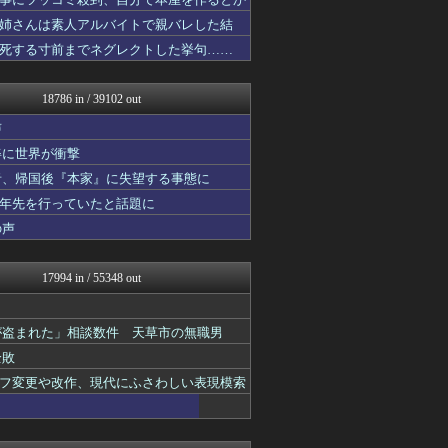
常識的に考えた
ほんわかMkⅡ
姉さんは素人アルバイトで親バレした結
Ask Reddit まと...
死する寸前までネグレクトした挙句……
感動日本
ウマ娘うまぴょい速報
ポッカキット
18786 in / 39102 out
カンダタ速報
世界はグーチョキパー
声
まとめたニュース
姿に世界が衝撃
乃木坂46まとめ 乃木りん...
者、帰国後『本家』に失望する事態に
ひま速(°∀°) -暇つぶ...
素敵な鬼女様
十年先を行っていたと話題に
喪女リカ喪女ルカ┃鬼女・生...
の声
はろわるど
ネギ速
なんじぇいスタジアム＠なん...
17994 in / 55348 out
国難にあってもの申す！！
ネギ速
VIPPER速報
が盗まれた」相談数件 天草市の無職男
かぞくちゃんねる
全敗
バスケまとめ・COM
喪女リカ喪女ルカ┃鬼女・生...
フ変更や改作、現代にふさわしい表現模索
FGOまとめ速報
正義の見方
ファイターズ王国＠日ハムま...