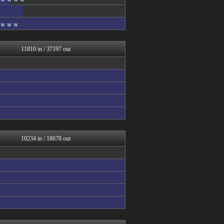
アルファルファモザイク＠ネ...
【2ch】ニュー速クオリテ...
ラビット速報
ｗｗｗ
アルセウス速報＠ポケモンま...
オーバージョイド！
芸能人の気になる噂
11810 in / 37197 out
Red4 海外の反応まとめ
修羅場ハザード -復讐・D...
漫画まとめ速報
日本第一！ニュース録
ドメサカブログ
ネギ速
バズッター速報
はーとログ
なんじぇいスタジアム＠なん...
ハウメニージャパン！
10234 in / 18678 out
アルファルファモザイク＠ネ...
もみあげチャ～シュ～
ネギ速
坂道情報通～乃木坂46まと...
アニはつ -アニメ発信場-
喪女リカ喪女ルカ┃鬼女・生...
NEWSぽけまとめーる
哲学ニュースnwk
鬼女の宅配便 - 修羅場・...