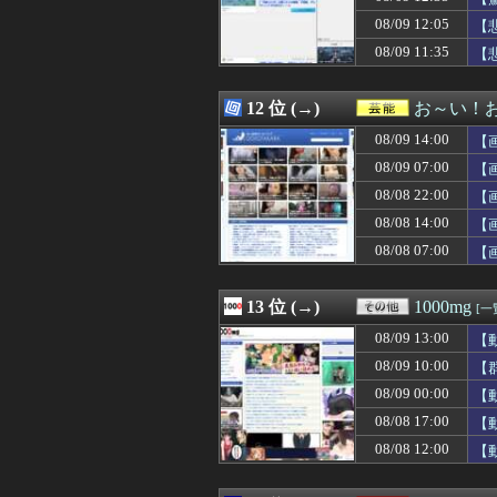
08/09 14:30
【悲報】シャイン
08/09 12:05
08/09 14:30
【画像】桐谷さん
【
08/09 14:30
【画像】露悪ア
08/09 11:35
【
08/09 14:30
ポケットモンスタ
08/09 14:30
私「…この内容で
08/09 14:30
篠崎愛ちゃん(31)
12 位 (→)
お～い！
08/09 14:30
【海外の反応】大谷
08/09 14:00
【
08/09 14:29
私「その浴衣、本
08/09 14:29
みい山作者「居酒
08/09 07:00
【
08/09 14:29
韓国サッカー協
08/08 22:00
【
08/09 14:28
セレッソ大阪がア
08/08 14:00
08/09 14:26
【悲報】大阪都
【
08/09 14:25
【驚愕】挿入した
08/08 07:00
【
08/09 14:22
彼女に別れを切
08/09 14:22
関東一高のマネジャ
08/09 14:20
韓国人「昨日J
13 位 (→)
1000mg
[一
08/09 14:20
【画像】井口裕香（3
08/09 13:00
【
08/09 14:20
【動画】ゴール
08/09 14:20
【衝撃】北朝鮮
08/09 10:00
【
08/09 14:19
東パソ打ち上げ
08/09 00:00
【
08/09 14:18
【悲報】NARU
08/08 17:00
【
08/09 14:18
いつも電車で一緒
08/09 14:18
【衝撃】「おにぎ
08/08 12:00
【
08/09 14:17
マジでこれだけ
08/09 14:15
母「お姉ちゃんは