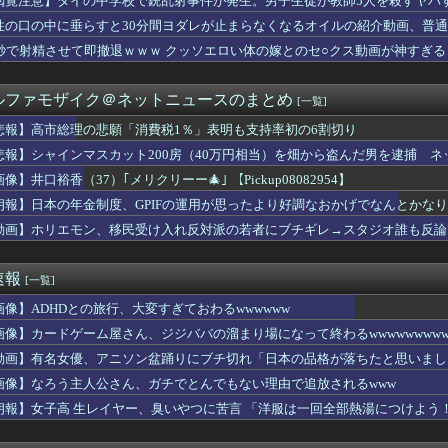
閲覧注意】タイの中学校で銃乱射事件が発生。男子生徒が教師5人を殺すヤバ
レンジャー」とかいう元祖忍者戦隊
性の口の中に垂らすと30分間ヨダレが止まらなくなるオイルの紹介動画、普
達、ようやく気づいた模様・・・・・
った嫁(36)が結婚後『子供をつくる気が起きない』と言い出した...
0秒で射精させて即撤退ｗｗｗ クッソエロい体の嫁とのセ○クス動画が神すぎる
19回戦】ヤクルト・鈴木叶、巨人・小笠原から第2号2ランホーム...
ンJKさん、水着で爆乳を見せつけてしまうｗｗｗwｗｗｗｗｗｗｗ...
ルファモザイク＠ネットニュースのまとめ
[一覧]
金制度、GPIFの運用が思ったより好調なおかげでなんとかなりそ...
葛葉から叶へ贈るクセ強バースデーソング：甘いよりは美味いヤヴァ...
悲報】高市総理の悲願「消費税1％」表明も支持率初の6割切り
がおるんやが
悲報】シャインマスカット200房（40万円相当）を畑から盗んだ男を逮捕 
務める爺さん、「核を持たないで日本を守れますか」と中学生に詰問...
だった父は母と別居したとたん憑き物が落ちたみたいに落ち着いた
像】井口裕香（37）｢メリクリーー🎄｣ 【Pickup08082954】
ブホテルから記者会見していたことが発覚（※画像・動画あり）
朗報】日本の年金制度、GPIFの運用が思ったより好調なおかげでなんとかな
19回戦】ヤクルト、4回表1アウト二三塁からモンテルの犠牲フラ...
動画】ホリエモン、移民受け入れ反対派の若者にブチギレ→スタジオ誰も反論
8歳のコトメ用にベッドを2台並べられるか業者に聞いたら「失礼し...
アニサキスらしき物体発見
読み始めたんだけど、見た目に反して小松すごいヤツじゃない？？
速報
[一覧]
の中でコンセントを使う方法、発見されるｗｗｗｗ
いで完全に終わったよな
画像】ADHDとの旅行、大変すぎておわるwwwwww
結さん、浴衣姿のお○ぱいがコチラｗｗｗｗｗｗｗ
画像】カードゲーム屋さん、ジジババの溜まり場になって終わるwwwwwwwww
の墓を見た小学生「おばさんがいじわる」←これ！
ケモンカード』バンダイのカードゲームも転売対策にマイナンバー導...
動画】有名女優、アニソン盆踊りにブチ切れ「日本の品格が落ちたと思いまし
っさん、女性声優に囲まれてデレデレになる
画像】なろう主人公さん、ガチでとんでもない理由で追放されるwww
ーニングしてないやつ
朗報】女子高 生レイヤー、臭いやつに苦言 「洋服は一回全部熱湯につけよう
プで「リシド」12連戦になってワロタ
わそう！」
郎姉を笑いものにするために新婦が出席者に和服を指定した。しかし...
疫職員さん、くそかわいいｗｗｗｗ