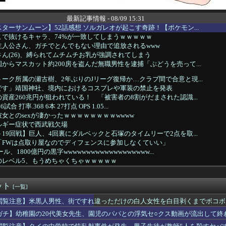
最新記事情報 - 08/09 15:31
ターサンムーン】52話感想 ソルガレオが起こす奇跡！【ポケモン...
で抜けるキャラ、74%が一致してしまうｗｗｗｗｗ
主人公さん、ガチでとんでもない理由で追放されるwww
ん(26)、縛られてムチムチお乳が強調されてしまう
からマスカット約200房を盗んだ無職男性を逮捕「ぶどうを売って...
ーク所属の瀬古樹、2年ぶりのJリーグ復帰か…クラブ間で合意と現...
です」靖国神社、境内におけるコスプレや軍装の禁止を発表
資産260兆円が狙われている！ 「被害者の8割がだまされた認識...
 打率.368 6本 27打点 OPS 1.05...
女とのsexが凄かったｗｗｗｗｗｗｗｗwwww
ルギー症状で西武戦欠場
19回戦】巨人、4回裏にダルベックと石塚のタイムリーで2点を取...
「FWは点取り屋なのでディフェンスに参加しなくていい」
、1800億円の黒字wwwwwwwwwwwwwwwwwww...
のレベル5、もうめちゃくちゃｗｗｗｗｗ
%はお○ぱいに目がいってスマホケースに気づかない自撮りｗ
が全開放流を実施…長江流域で深刻な洪水被害！
ット
婚姻届けを出すカップルが急増！←「面白い記念になる」（海外の反...
[一覧]
乗り込む、地面すれすれのスポーツカー「速いのか？いいえ。広いの...
閲覧注意】米黒人男性、街ですれ違っただけの白人女性を白目剥くまでボコボ
27)の初めてを頂いたからwww
ガチ】幼稚園の20代美女先生、園児のパパとの浮気セ○クス動画が流出して終
みスマホ買ったのに届かない(´；ω；｀)
ん」の凄い事に気付いたｗｗｗｗ「そうめん」のつゆに入れると美味...