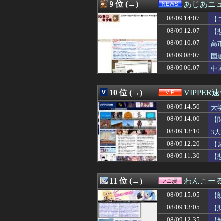
08/09 14:45
【画像】ADHD
9 位 (→)
あじあニ
08/09 14:45
三大ガチの天才
08/09 14:07
08/09 14:45
◆Ｊ補強◆C大阪
【
08/09 14:44
【悲報】なろう
08/09 12:07
【
08/09 14:44
12球団逆転負け
08/09 10:07
高
08/09 14:40
8/22開催「琵
08/09 14:40
長崎に乗り込ん
08/09 08:07
国
08/09 14:39
新郎「ご祝儀は1
08/09 06:07
中
08/09 14:39
【衝撃】恋人がい
08/09 14:39
小学生のころ、母
08/09 14:38
【朗報】アニメ
10 位 (→)
VIPPER
08/09 14:38
海外「投手大谷が
08/09 14:50
大
08/09 14:37
ガンダムの玩具
08/09 14:36
【海外の反応】村
08/09 14:00
【
08/09 14:36
【カオスガンダ
08/09 13:10
3
08/09 14:35
彼女「ねぃねぃ、
08/09 14:34
08/09 12:20
色々副業に手を
【
08/09 14:34
日本カーリング協
08/09 11:30
【
08/09 14:33
【鬼ｼｺ画像】エ
08/09 14:33
独身男性辛すぎワロ
08/09 14:33
友廣南実アナ 海
11 位 (→)
わんこー
08/09 14:33
【画像】声優の佐
08/09 15:05
【
08/09 14:32
深田えいみのす
08/09 14:32
【悲報】女って
08/09 13:05
【
08/09 14:31
【ラグビー】日
08/09 12:35
【