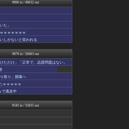
反日愚国 恨寓瘻
9896 in / 49632 out
まとめCUP
ネギ速
浮気ちゃんねる
NEWSまとめもりー｜2c...
いた」
なんJミュージアム
ｗｗｗｗｗｗｗ
まとめ芸能＠美女画像まとめ...
おーるじゃんる
いしかないと笑われる
トレンドの通り道
なんじぇいスタジアム＠なん...
9870 in / 26683 out
けただけ」「正常で、品質問題はない」
増
切り祭り」開幕へ
たｗｗｗｗｗ
ュで逃走中
9545 in / 55835 out