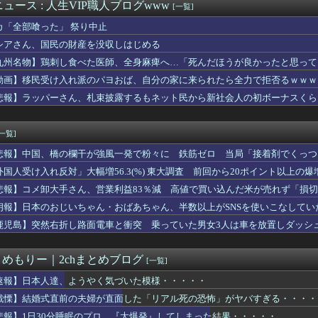
きた 〜 【唯一の五輪メダルを日本に奪われるのか】外国人審判へ...
ュース : 人生VIP職人ブログwww
[一覧]
なった結果wwww
カ「全部喰った」 祭り中止
「酒を飲まない客は来なくていい」
して元カレと再会して失踪。1年後に俺の家に投函されたものがこれ...
シアさん、国民の財産を没収しはじめる
直前の夫婦が直面した「リアル死の恐怖」がヤバすぎる・・・・
九州名物】鶏刺し食べた医師、全身麻痺へ…「死んだほうが良かったと思って
「脚だけ痩せなくて困ってます···」ﾊﾟｼｬ
動画】移民受け入れ派のパヨおば、自分の家に来られたら全力で拒否るｗｗｗ
園田彩乃、筋肉質な太ももがたまらない
工1年半の新築マンションで外壁テラスが落下という信じられない後...
悲報】ラッパーさん、札束披露するもネット民から新社会人の初ボーナスくら
んたち、片足立ちのまま靴下を履けなくなる・・・
守備wwwwwwwwwwwwwwwwwwwwwwwww
[一覧]
悲報】中国、橋の欄干が強風一発で粉々に 鉄筋ゼロ 当局「接着剤でくっつ
外国人受け入れ反対」大幅増56.3(%) 東大調査 前回から20ポイント以上の爆
悲報】コメ卸大手さん、営業利益83％減 高値で買い込んだ米が売れず「損
朗報】日本のおじいちゃん・おばあちゃん、半数以上がSNSを使いこなしてい
鹿児島】突然右折し路面電車と衝突 乗っていた男女3人は車を放置しダッシ
とめもりー｜2chまとめブログ
[一覧]
速報】日本人達、ようやく気づいた模様・・・・・
戦慄】結婚式直前の夫婦が直面した「リアル死の恐怖」がヤバすぎる・・・・
悲報】1日30分睡眠のプロ、『大爆発』してしまった結果・・・・・