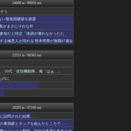
24068 in / 89950 out
痛いニュース(ﾉ∀`)
うまぴょいチャンネル -ウ...
りそう
ウマ娘まとめ速報うまろぐ
ない後進国建築を披露
SS 森きのこ！
乃木通 乃木坂46櫻坂46...
集がまさにそれな件
コンテンツ・声優 | ラブ...
参加だと特定「体調が優れなかったた
すまいる(^-^)ぶろぐ
る極悪人が現れる 熊本県警が無職47歳を
ゲーム実況者速報＠YouT...
ミニゴブ速報 ～グラブルま...
艦これ速報 艦隊これくしょ...
23551 in / 96585 out
えすえすログ
投資ちゃんねる
登山ちゃんねる
は」50代「攻殻機動隊」俺「はぁ…」
ヒーローNEWS
たのに
2chまとめ・読み物・長編...
プリキュアのまとめ
2ch東方スレ観測所
ってなんじぇですかー
アルファルファモザイク＠ネ...
まんぷくにゅーす
20203 in / 97108 out
パチンコ・パチスロ.com
ラーメン速報｜2chまとめ...
に詰問された結果……
みそパンNEWS
の養鶏家とタッグを組んだところで……
FGOまとめ速報
事にツッコミ殺到、自分で本屋を作るとか