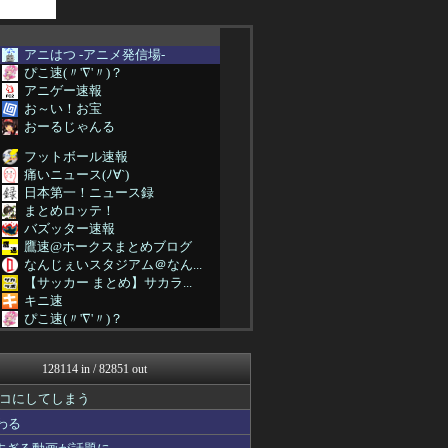
アニはつ -アニメ発信場-
ぴこ速(〃'∇'〃)？
アニゲー速報
お～い！お宝
おーるじゃんる
フットボール速報
痛いニュース(ﾉ∀`)
日本第一！ニュース録
まとめロッテ！
バズッター速報
鷹速@ホークスまとめブログ
なんじぇいスタジアム＠なん...
【サッカー まとめ】サカラ...
キニ速
ぴこ速(〃'∇'〃)？
じわ速 芸能ニュースまとめ
軍事・ミリタリー速報☆彡
128114 in / 82851 out
海外さんいらっしゃい 海外...
QQQ(海外の反応)
コにしてしまう
まとめCUP
わる
ガジェット2ch
デジタルニューススレッド