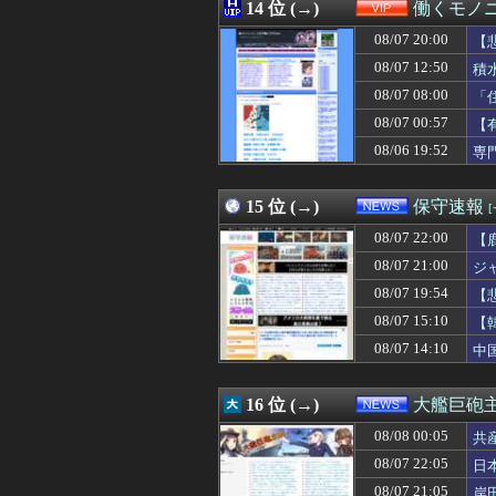
08/08 00:00
14 位 (→)
【批判】ラノベ作
働くモノニ
08/08 00:00
高市首相、秋の内
08/07 20:00
【
08/08 00:00
【イオンモール熊
08/08 00:00
08/07 12:50
【艦これ】そも
積
08/08 00:00
体調が悪いタイミ
08/07 08:00
「
08/08 00:00
元原爆資料館館長
08/07 00:57
【
08/08 00:00
ロックスター、GTA
08/08 00:00
友人「昼はいつも
08/06 19:52
専
08/08 00:00
コトメ「父親役を
08/08 00:00
韓国人「メキシ
15 位 (→)
保守速報
08/07 22:00
【
08/07 21:00
ジ
08/07 19:54
【
主
08/07 15:10
【
08/07 14:10
中
16 位 (→)
大艦巨砲
08/08 00:05
共
08/07 22:05
日
08/07 21:05
岸