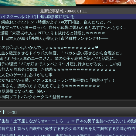
最新記事情報 - 08/08 01:11
ハイスクール(バトガ)】4話感想 歌に想いを
銅線およそ2.2トン（時価およそ330万円相当）盗んだなど、ベ...
を宣っていたヨーロッパ、自分が猛暑に襲われると為すすべべもなく...
ロ漫画『未恋-みれん-』NTRよりも抜けると話題にｗｗｗｗｗ
】日本人が減り｢外国人が増えた｣市区町村ランキングｷﾀ━━!
このお◯ぱいはいかんでしょｗｗｗwｗｗｗｗｗｗｗｗ❤
生を確定させるドイツ式の制度、「バカを振い落せるから合理的だ」...
AY砲された巨人軍のエースさん、隣の女子が絶対に美人だと話題に...
子の理想「ACが好きでスタバより牛丼屋に行きたがる女」、この銀...
の芸能人が同窓会に参加した結果ｗｗｗｗｗｗｗｗｗｗｗｗｗｗｗｗ
主人公のゲームにありがちな事
に立ちはだかる壁、イスラエルはトランプ和平案に「同意せず」！
しJKさん、股間の方まで見えてしまうｗｗｗｗｗｗｗｗｗ
無期懲役になった奴、怖い・・・
の福岡ソフトバンクホークスの監督ｗｗｗ
焼きそば食べて 「たーまやー！」と叫んでる北欧系っぽい10名程...
UTILITY SELECTION収録『聖王女ローズパメラ...
ット
保存したくなる「笑える画像・最高な画像」貼っていけｗｗｗｗｗ
[一覧]
クはハードだよ【ポーランドボール】
子生徒「土下座しながらオ○ニーしろ！」⇒ 日本の男子生徒への性的いじめ動
クサそうな脇、大変なことになってるって...
閲覧注意】首吊り自殺中に失禁する美少女達の動画を見て興奮する男達が存在
のセクシー女優さん、AKBと並んだ結果ｗｗｗｗ
た姉に、双子の片方を姉夫婦に養子に出した。すると、養子に出した...