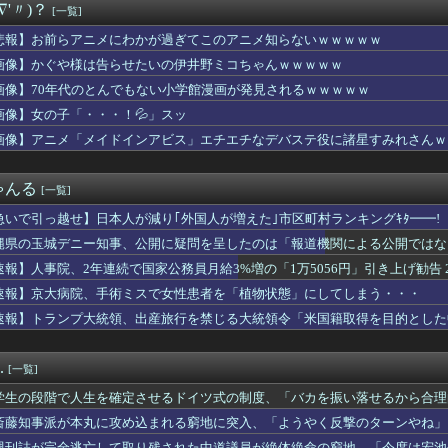
∇'〃)？
[一覧]
カお○ぱい女さん「着痩せします。服の中はこんな感じです。。。。...
わなくなった服
悲報】お前らアニメにわかが過ぎてこのアニメ知らないｗｗｗｗｗ
入れ派のパヨおば、自分の家に来られたら全力で拒否るｗｗｗｗｗｗ...
画像】かぐや様は告らせたいの伊井野ミコちゃんｗｗｗｗｗ
外に日本が市場を独占している産業がこちら・・・」
イギリスの武ルメファンの痛バッグｗｗｗ 他ウマ娘・競馬小ネタま...
画像】70年代のとんでもない小学館漫画が発見されるｗｗｗｗｗ
釣れる美味い魚教えて
画像】女の子「・・・！💦」スッ
によるとうおおお万紫は重厚なストーリー！これは期待できるな！(...
画像】アニメ「メイドインアビス」エチエチなデバステ役に諸星すみれさんｗ
会、外国人審判員に性的接待ｗｗｗｗ
にじゃけんにされたミムラさん、上田綺世嫁の子育て炎上案件にいっ...
ンポン30～50万ダメ出し続けてるの頭おかしくなるで
ゃんる
[一覧]
s。しかもL型エンジン…このS31Zいくらかかってるんだ… ...
3』って今やっても面白い？
急いで引っ越せ】日本人が減り｢外国人が増えた｣市区町村ランキングｷﾀ━━!
岡山、ホーム開幕戦チケット完売を発表 24年から31試合連続で...
縄県の玉城デニー知事、公開に疑問を呈したのは「報道機関による公開ではな
レイク】ライズで上位★７まできたけどここから一気にゲーム難易度...
」とよくわからない説明
也さん、現在の流行りと真逆でも格好良すぎると話題にｗｗｗ
速報】人事院、2年連続で国家公務員月給3%増の「1万5056円」引き上げ勧告 
カとかいう人気キャラｗｗｗｗ
速報】京大病院、手術ミスで女性患者を「植物状態」にしてしまう・・・
新奈、単独で外番組初出演ｷﾀ━(ﾟ∀ﾟ)━!!!!
速報】トランプ大統領、出産旅行を禁じる大統領令「米国籍取得を目的とした
出したら人生詰んだｗｗｗｗｗｗｗｗｗｗwwww
る！
ナ「男と話してる時、胸見てるのすぐわかる」←これマジ？ｗｗｗｗ
.
[一覧]
ファン集合
に一人クソダサい機体がいるよな
学生の段階で人生を確定させるドイツ式の制度、「バカを振い落せるから合理
い映画
斎藤知事派が本丸に攻め込まれる窮地に突入、「ようやく反撃のターンやね」
、友達にスカートをめくられてパ◯ツ丸見えになってしまうｗｗｗw...
週刊誌が完全逃亡して取り残された中道議員が絶体絶命の窮地、「今度は宏池