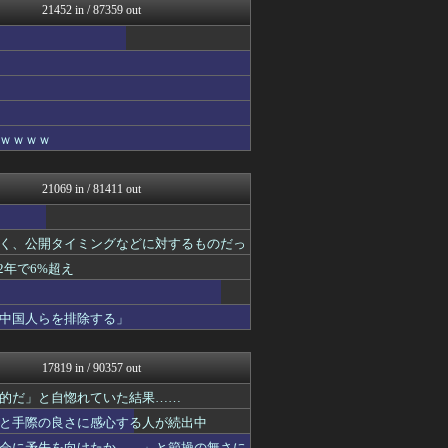
21452 in / 87359 out
えっ!?またここのサイト?
基地沢直樹-復讐・修羅場・...
まとめたニュース
コリアル
ウマ娘うまぴょい速報
釣りまとめ速報
ルフレch. - ファイア...
ｗｗｗｗ
キニ速
WorldFootball...
原神速報 | GENSHI...
21069 in / 81411 out
あらまめ2ch
げぇ速
フットボール速報
く、公開タイミングなどに対するものだっ
モンハンまとめ速報【モンハ...
2年で6%超え
GOSSIP速報
漫画まとめ速報
日向坂46まとめ速報
中国人らを排除する」
バズッター速報
ニュー速VIPブログ(`･...
わんこーる速報！
17819 in / 90357 out
ベイスターズ速報＠なんJ
ゲーム魔人
的だ」と自惚れていた結果……
なんJやきう関係ない部@お...
と手際の良さに感心する人が続出中
なんJミュージアム
会に矛先を向けたか……」と節操の無さに