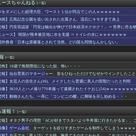
主義「必ず失敗します」資本主義「必ず少子化します」
ュースちゃんねる
[一覧]
ER×HUNTER」のビヨンド=ネテロさん、何か思ってた奴と...
絵師の江口寿史さん、開き直って言い訳してしまう。全く反省してな...
本をダメにした総理大臣、ワースト１位が同点でこの人ｗｗｗｗｗｗ
uTuber、大学教授に論破されたので仲間に助けてもらうしか...
動画】広島記念公園を追い出された左翼さん、流石にキモすぎて炎上
しない『友情結婚』をした夫婦、こうなる⇒･･･！！！
悲報】円安容認派「円安は輸出が伸びで日本経済ホクホク！」⇒ 世界に売る
金300万円を5年かけて完済した結果とんでもないことになる・・...
ら太ったせいか加齢で＊が緩んだのかチョビッと漏れるようになった
ニュース】 韓国が熊本被災地に水を支援 ⇒ トイレの水にｗｗｗｗｗｗｗ
】新ヒロイン「銭子」追加記念、カラオケ懇親パーティー
国外務省「日本は原爆落とされて当然。どの国も同情なんかしない」
ィ”江籠裕奈、美白ヒップがエッチすぎるwwwwww最新水着グラ...
永瀬アンナさん、公式に次世代のエースとして認められる
超脱税疑い 詐取金で競艇か、国税当局
速報
[一覧]
元同僚に相談したら「俺のときは散々ダメ出ししといて、その人が言...
恐怖】18歳で無期懲役になった奴、怖い・・・
らのオープンワールドゲームにガチで必要な要素がコレｗｗｗｗ
神駅、とんでもない構内アナウンスが流れたと話題にｗｗｗ
悲報】仙台育英のマネージャー、首をひねっただけでなぜかウインクしたこと
「ウエスト？・・・60㎝だよ！」
悲報】女芸人の吉住さん(36)、メイクしたら普通に美人の部類だったと判明
ies of P』、メタスコア86でゲーフリ新作を粉砕
ムって意外といないよね
画像】JK10人とハメ撮り770本撮って逮捕されたイケおじ(54)ｗｗｗｗｗｗｗ
トスワローズ 13勝33敗
驚愕】動物さんたち、一斉に「コンビニの棚」に興味を示し始める・・・
線通勤してる一流トレーナーをキングと一緒に見ていく
て20年くらい経つのに「落とすだけで割れる」問題いつまでもクリ...
12thシングル10月28日発売！2025年6月の「希望列...
る速報！
[一覧]
冗談』とか『社交辞令』がマジでわからなくて怖い
悲報】オタク男子の理想「ACが好きでスタバより牛丼屋に行きたがる女」、
て自作する人減ってるよな
ラれた。口実を作って1人でネカフェで号泣してる。明日は三者面談...
画像】ゲーム会社、ターゲットを絞りすぎたゲームを制作してしまうｗｗｗｗ
ター一打逆転勝利4連勝5位キープ”祝勝会
悲報】女子アナ「男と話してる時、胸見てるのすぐわかる」←これマジ？ｗｗ