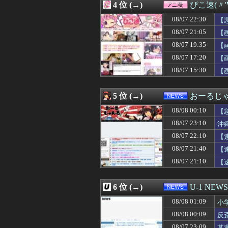
4 位 (→)
ぴこ速(〃'
08/08 00:33
【ｼｺ画像】ドデ
08/08 00:32
ある日急に似合
08/07 22:30
【
08/08 00:31
【動画】移民受け
08/07 21:05
【
08/08 00:31
韓国人「実は意
08/07 19:35
08/08 00:31
【小ネタ・画像】
【
08/08 00:30
今の時期 河口で
08/07 17:20
【
08/08 00:30
【FEH】リーク
08/07 15:30
【
08/08 00:30
韓国サッカー協
08/08 00:30
◆悲報◆森保監督
08/08 00:30
【原神】瑞希がポ
5 位 (→)
おーるじ
08/08 00:30
過給なしで420p
08/08 00:30
『ウィッチャー
08/08 00:10
【
08/08 00:30
【サッカー】J1
08/07 23:10
沖
08/08 00:30
【モンハンサンブ
た
08/07 22:10
08/08 00:30
【悲報】長瀬智
【
08/08 00:29
ドラクエのゼシ
08/07 21:40
【
08/08 00:26
【日向坂46】坂井
08/07 21:10
【
08/08 00:25
【悲報】女に手を
08/08 00:25
先生の彼女にな
08/08 00:25
【悲報】女子ア
6 位 (→)
U-1 NEWS
08/08 00:25
【勝ち】DeNA
08/08 00:25
「ガンダムW」
08/08 01:09
小
08/08 00:22
何回見ても面白
08/08 00:09
反
08/08 00:20
【動画】JKさん
08/07 23:09
某