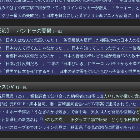
裸なドスケベコスプレイヤーの身体がエロすぎるｗｗｗ
れる人が続出
ールで泳いでる姿を公開！！！【元乃木坂46】
混みのはずの東京駅で鍵が空いているコインロッカーが散見、「ラッキー」と
教えて
ピクサー最大の失敗だ」と日本を舞台にした某アメリカ産アニメが話題に、日
した。嫁「朝ごはんです」俺「テーブルにありませんね」嫁「これは...
頃に出会った小学生と大人になってから再会し結婚した男、めちゃく...
「パイスラッシュ///」
反応】 パンドラの憂鬱
[一覧]
手術で｢正常な組織｣を誤って摘出する手術ミス 通常の生活送って...
い。子供を保育園に送迎して家に戻らず誰かとコーヒーを飲んでる
外「日本人はなんて気高いんだ！」 英高級紙も驚愕した極限の中の日本人の
ンラムさん、ルガディンにしては寿命が長すぎる。考察勢「公開設定...
外「日本なんて行くんじゃなかった…」 日本を知ってしまったディズニー信
ジ氏、冷やし中華を完全否定した『理由』、ガチでヤバイ・・・・・・
外「全部日本の真似だったのか…」 日本の普通のテレビ番組が最新SNSの数
パー「寝たほうがいいよ」の一言にブチギレｗｗｗｗｗ（動画あり）
時間ドラマがスゴイ、セクシー女優のナマ乳をモロ流し
州「日本だけ反則だろ…」 世界の『日本びいき』にヨーロッパ全土から不満
年、日本人が減り「外国人が増えた」市区町村ランキング…5位は埼...
外「世界で日本を死守するぞ！」 日本の消防署を訪れたちびっ子集団が世界
しのドライヤー不要論がなんGで大盛り上がりｗｗｗｗ
】日本人が減り｢外国人が増えた｣市区町村ランキングｷﾀ━━!
くて近場の教室に入ったけど笑っちゃうほど音が出ない
(ﾉ∀`)
[一覧]
スイタリア地方予選、黒人女性が優勝し炎上
業所の時給、ガチで奴隷すぎる
税局職員（25）、税務調査で知り合った納税者の自宅に出入りしお小遣い1億50
丸に攻め込まれる窮地に突入、「ようやく反撃のターンやね」と手際...
芸能】元EXILE・黒木啓司、妻・宮崎麗果被告へのDV事案で逮捕されてい
た総理大臣、ワースト１位が同点でこの人ｗｗｗｗｗｗ
傷の怪我
ン・キホーテ露店「うなぎのかば焼き」で食中毒 男女14人が発熱や腹痛な
、ホーム開幕戦チケット完売を発表、24年から31試合連続ｗｗｗ...
』6話感想 初コミティア完売おめでとう！
いわ新選組の新党名は「いのちの党」 旧グッズ半額で販売 どうなる秘書給
ファンアートからしか得られない栄養素がある。←「おデジ以外味付...
員がバスローブ姿でオンライン会見に 秋田県「会見の対応に問題があった」
オンリングを勝手に掴んで泣き出した。その時に私を心配した店員を...
たしすぎて逮捕された女子さん、可愛いと話題にｗｗｗｗｗｗ