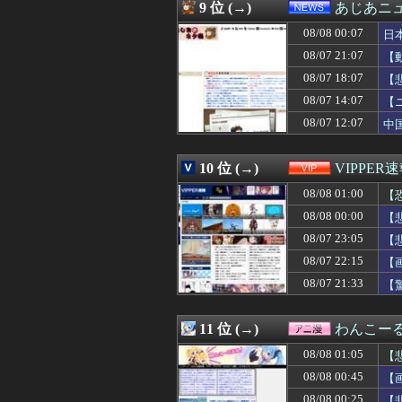
08/08 00:05
共産主義、社会
9 位 (→)
あじあニ
08/08 00:05
【悲報】「HUNT
08/08 00:07
08/08 00:05
【悲報】トレパク
日
08/08 00:05
【悲報】学歴系Yo
08/07 21:07
【
08/08 00:05
【驚愕】性行為を
08/07 18:07
【
08/08 00:05
【愕然】ワイ、借
08/08 00:05
33歳くらいか
08/07 14:07
【
08/08 00:04
【生成AI漫画
08/07 12:07
中
08/08 00:04
“エンジェルボデ
08/08 00:04
【朗報】声優の
08/08 00:03
税務署員1億円
10 位 (→)
VIPPER
08/08 00:03
婚約者との喧嘩を
08/08 01:00
【
08/08 00:03
【悲報】これか
08/08 00:03
【動画】福岡天
08/08 00:00
【
08/08 00:03
【動画像】女の子
08/07 23:05
【
08/08 00:02
switch2版『L
08/08 00:02
08/07 22:15
無双するガンダ
【
08/08 00:02
6月以降のヤクル
08/07 21:33
【
08/08 00:01
【ウマ娘】南武
08/08 00:01
スマホって普及し
08/08 00:01
【朗報】NGT48 
11 位 (→)
わんこー
08/08 00:01
ASDなんやが『
08/08 01:05
【
08/08 00:01
PCパーツ高すぎ
08/08 00:00
Wフリン相手にフ
08/08 00:45
【
08/08 00:00
8/7中日”マス
08/08 00:25
【