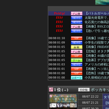
PickUp!
【バトルガール 
ｵﾇﾇﾒ
太陽光発電所で、
ｵﾇﾇﾒ
化石賞だの御高説
ｵﾇﾇﾒ
【画像】BSSヱ
ｵﾇﾇﾒ
【急いで引っ越せ
08/08 01:10
【画像】16歳で
08/08 01:09
小学生の段階で人
08/08 01:05
【画像】FRID
08/08 01:05
【悲報】オタク男
08/08 01:05
【画像】44歳
08/08 01:05
【急募】デブが
08/08 01:03
アメリカの終戦
08/08 01:01
【画像】ヘソ出
08/08 01:00
【恐怖】18歳で
08/08 01:00
小久保裕紀の次
08/08 01:00
ビール飲みながら
08/08 01:00
【遊戯王OCG情報】
1 位 (→)
ポッカキ
08/08 01:00
【画像】思わず
08/08 01:00
【ドイツ】ワー
08/07 22:22
女
08/08 01:00
西野七瀬ちゃんの
08/07 21:21
【
08/08 01:00
【画像】元宝塚
08/08 01:00
子供ができなかっ
08/07 20:20