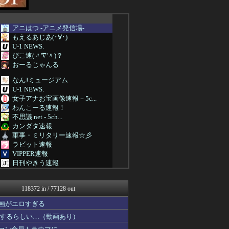
アニはつ -アニメ発信場-
もえるあじあ(･∀･)
U-1 NEWS.
ぴこ速(〃'∇'〃)？
おーるじゃんる
なんJミュージアム
U-1 NEWS.
女子アナお宝画像速報－5c...
わんこーる速報！
不思議.net - 5ch...
カンダタ速報
軍事・ミリタリー速報☆彡
ラビット速報
VIPPER速報
日刊やきう速報
ほんわかMkⅡ
スターライト速報 -遊戯王...
118372 in / 77128 out
哲学ニュースnwk
ポーランドボール 翻訳
画がエロすぎる
乃木通 乃木坂46櫻坂46...
するらしい…（動画あり）
アルファルファモザイク＠ネ...
かぞくちゃんねる