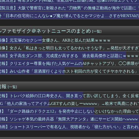
閲覧注意】有名タレント(48歳)、生配信中に自傷行為。想像の10倍エグくて
う時！」コスピ7400ポイント以下は押し目買いの好機と話題に
閲覧注意】大阪で警察官に射殺された ”刃物男” の無修正動画が海外で話題に
】みらぱラジオ、ガチホモ
バーのTシャツ、ギリ普段使用できる感じだな
外「日本の住宅街にこんなレ●プ魔が潜んでるとかマジかよ…さすがHENTAI
んと森平麗心ちゃんのキスしそうな距離感！！！【乃木坂46】
7年の優勝チームを決定づけたプレーがこれ
ルファモザイク＠ネットニュースのまとめ
[一覧]
たら店員のミスでロックがかかったままだった。夫が店にネチネチ嫌...
い方（日常の工夫）
画像】元宝塚のセクシー女優さん、AKBと並んだ結果ｗｗｗｗ
が「新幹線のほうが楽」と譲りません。東京から大阪まで家族4人だ...
画像】女さん「私はきっと明日も太ってるかわいそうな子」←発想が天才すぎるｗｗｗ 
飯尾夏帆アナが爆乳を熊本で見せつけてしまう ※gifあり
私はきっと明日も太ってるかわいそうな子」←発想が天才すぎるｗｗ...
動画】女子高生ダンス部、完成度が高すぎる 過去最高傑作と話題にｗｗｗｗ
Pアイドルさん、生配信中にメンバー達にチクビを弄られてしまう
悲報】クリエイター尊重を掲げた人気ゲームのAIチャットアプリ、◯◯界隈
デカすぎ！Gバスト美女の正体がぼる塾説ｗｗｗｗ
悲報】みい山作者「居酒屋行くよりホスト初回の方が安くてチヤホヤされる」
ルゼンチン協会、FIFA会長に断固たる支持を表明「隠す気もない...
カー協会、性接待疑惑 日本人審判も含まれると報道 「Jリーグの...
で見る日本の土木技術の完全勝利をご覧ください」→「これはすごい...
速報
[一覧]
会社、ターゲットを絞りすぎたゲームを制作してしまうｗｗｗｗ
怒るべきだな」日本の国税職員が脱税した金額に海外びっくり仰天！...
悲報】トレパク絵師の江口寿史さん、開き直って言い訳してしまう。全く反省
こうゆう嬢を指名した時の当たり率ｗｗｗｗｗｗｗｗｗｗｗ
RPG「他人の家漁ってアイテムGETすんの楽しーwwwww」→欧米で馬鹿にさ
ついた事
したんだけど「日本で生まれた女のくせに外国人と結婚しやがった」...
謎】『ダーク路線のドラクエ12』を発売中止にしないといけなかった理由っ
山田が暑さ対策でユニ一新 ボタン廃止でTシャツ素材ｗｗｗ
朗報】ソシャゲ本気の最終兵器『無限大アナンタ』遂にサービス開始へwwww
２－６オリックス 先発廣池が6回5失点、初回先制許し安田の一発...
動画】ショートスリーパーで有名な人、視聴者から「寝た方がいい」と言われ
ヤニ吸うふたりとかいうアニメ、面白い
こ今もベストバウトだと思っている
者、あまりにも落ち着きすぎているwwwwwwww