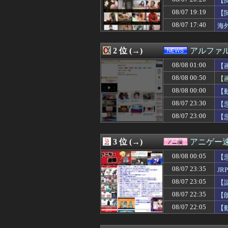
【
08/08 01:00
韓国人「今こそ買
08/07 19:19
【
08/08 01:00
【ラブライブ！
08/07 17:40
08/08 01:00
超人気Vチュー
海
08/08 00:59
瀬戸口心月ちゃ
08/08 00:58
【NBA】200
2 位 (→)
アルファ
08/08 00:57
DVDを借りてき
08/08 00:57
耳の聞こえが悪
08/08 01:00
【
08/08 00:55
お盆の帰省は、妻
08/08 00:50
【
08/08 00:50
【画像】NHK 
08/08 00:50
【画像】女さん「
08/08 00:00
【
08/08 00:50
【動画】K-PO
08/07 23:30
【
08/08 00:50
【画像】これは
08/07 23:00
【
08/08 00:48
【海外の反応】ア
08/08 00:48
【速報】韓国サッ
08/08 00:45
韓国人「熊本地震
3 位 (→)
アニゲー
08/08 00:45
【画像】ゲーム
08/08 00:42
海外「日本国民は
08/08 00:05
【
08/08 00:40
【画像】風俗で
08/07 23:35
J
08/08 00:39
最近彼氏にムカ
08/08 00:39
08/07 23:05
姉が某国人と結婚
【
08/08 00:35
【甲子園】青森
08/07 22:35
【
08/08 00:35
8月7日 ロッテ
08/07 22:05
【
08/08 00:34
スーパーの裏で
08/08 00:34
【まどマギ】こ
08/08 00:34
【動画】喧嘩上級