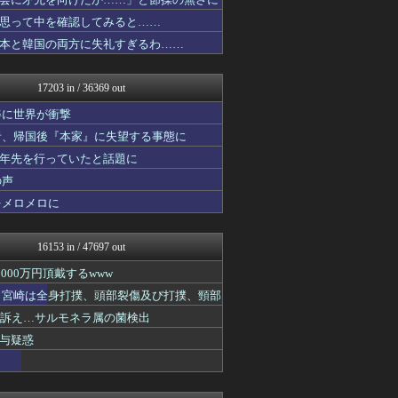
じわ速 芸能ニュースまとめ
坂道情報通～乃木坂46まと...
思って中を確認してみると……
婚外ちゃんねる
本と韓国の両方に失礼すぎるわ……
基地沢直樹-復讐・修羅場・...
NEWSぽけまとめーる
まとめCUP
17203 in / 36369 out
理想ちゃんねる
浮気ちゃんねる
姿に世界が衝撃
馬鳥速報
者、帰国後『本家』に失望する事態に
NEWSまとめもりー｜2c...
十年先を行っていたと話題に
mashlife通信
まとめ芸能＠美女画像まとめ...
の声
結婚・恋愛ニュースぷらす
をメロメロに
GOSSIP速報
おーるじゃんる
おうち速報
16153 in / 47697 out
コノユビニュース｜みんなの...
ぶる速-VIP
00万円頂戴するwww
U-1 NEWS.
た 宮崎は全身打撲、頭部裂傷及び打撲、頸部
あじあニュースちゃんねる
ど訴え…サルモネラ属の菌検出
【サッカー まとめ】サカラ...
ああ言えばForYou
与疑惑
ウマ娘まとめ速報うまろぐ
修羅場ライフ速報
女子アナお宝画像速報－5c...