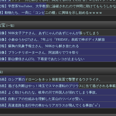
『超先進国！韓国国民様、真昼のソウルのど真ん中で●●！』、『い...
のマネージャー、首をひねっただけでなぜかウインクしたことにされ...
悲報】学歴系YouTuber、大学教授に論破されたので仲間に助けてもらうしか
ティル「そろそろ狩るわ...♥」
謎】動物たち、一斉に「コンビニの棚」に興味を示し始めるｗｗｗｗ
フルエンサー、ライブ配信中に自殺
イザに対抗して学マスもAIアイドルを出そう
さん、たった一度のフ●ラチオで全てを失ってしまう
お宝
[一覧]
麺一緒にするやつなんなん？
画像】NHK女子アナさん、あずにゃんのあずにゃんが張ってしまう
埋めるために、交配を重ねた毛虫みたいな小さな犬を連れてる人、本...
人技能実習生に帰国迫る 「権利を侵害」監理団体などに314万円...
画像】小倉ゆうか(27)さん、7年ぶり『FRIDAY』表紙で神ボディ大解放
トと孫のお世話お願いね」私「え？」夫「それくらいやってやれよ」...
朗報】爆胸の気象予報士さん、NHKから解き放たれる
軍のドローンをネット発射装置で撃墜するウクライナ。
-Oh! CARD GAME THE CHRONICL...
画像】ブランチリポーターさん、阿波踊りでワキ祭り
ニコニコ老人会の同接がとんでもないことにｗｗｗｗｗｗｗｗｗｗ
画像】影山優佳さん(25)、下着姿であたシコが止まらない
んだが、仕事が長続きしません。突然仕事に行くのが嫌になって.....
3失点で敗戦投手のドリスに「今までしっかりやってきてましたから...
イムとテレサでだいぶソロモナスのノリ違うって本当？
覧]
生ダンス部、完成度が高すぎる 過去最高傑作と話題にｗｗｗｗ
動画】ロシア軍のドローンをネット発射装置で撃墜するウクライナ。
入社員、意地でも9月の社員旅行の計画をやらないｗｗｗ
健康的な美ワキ、大変なことになってるって...
動画】逃げる判断はやっ！埼玉でスマホ運転のプリウスに当て逃げされる車載
がインタビューを受ける姿が可愛いと話題に（※動画あり）
動画】よく助けられたな。岐阜の川で外国人が溺れてしまう事故。
屋「6人で長居して会計4939円！喋りたいだけなら公園に行って...
動画】自動ドアの仕組みを理解した富山のツバメが賢い。
MEN」の日本版OP、これOP詐欺じゃない？
【画像】神田明神納涼祭りの青山なぎささん【Liella!】
動画】高速道路を走行中の車からリアガラスが飛んでくる事故(ﾟoﾟ)
だから月2万くらい出せるでしょ」私「え？将来のために貯めている...
メで史上最低の後付け