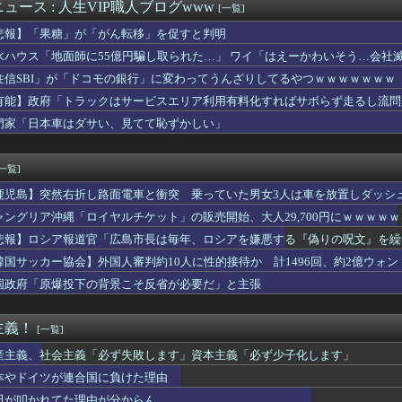
家（52）「新作ラブコメ書いたぞ！ｗ」X民「いい歳こいてラブコ...
ュース : 人生VIP職人ブログwww
[一覧]
閣改造で目論む「麻生支配からの脱却」…茂木敏充氏も小林鷹之氏も...
悲報】「果糖」が「がん転移」を促すと判明
本爆発】なぜ再入館できた？ハビタ幹部は「モール職員は引き止めな...
そも深海ってなんか悪いことしたの
水ハウス「地面師に55億円騙し取られた…」 ワイ「はえーかわいそう…会社
ングで義父がやって来た。流石に家に上がらないだろと思ってたら、...
住信SBI」が「ドコモの銀行」に変わってうんざりしてるやつｗｗｗｗｗｗｗ
「もし可能なら修学旅行や平和学習の小学生に腐敗した遺体の臭いを...
有能】政府「トラックはサービスエリア利用有料化すればサボらず走るし流問
6のトレーラーをNetflixで先行公開wwwwwwwww...
近所のファミレスで、そこの店員にバカにされるようになった」俺「...
門家「日本車はダサい、見てて恥ずかしい」
お願い。うちの子がパパって呼んでもいいよね？」旦那「それは無理...
コを倒してベスト16へ行こう！」W杯応援で光化門広場が熱狂！
[一覧]
鹿児島】突然右折し路面電車と衝突 乗っていた男女3人は車を放置しダッシ
ャングリア沖縄「ロイヤルチケット」の販売開始、大人29,700円にｗｗｗｗ
悲報】ロシア報道官「広島市長は毎年、ロシアを嫌悪する『偽りの呪文』を繰
張
韓国サッカー協会】外国人審判約10人に性的接待か 計1496回、約2億ウォン（
国政府「原爆投下の背景こそ反省が必要だ」と主張
主義！
[一覧]
産主義、社会主義「必ず失敗します」資本主義「必ず少子化します」
本やドイツが連合国に負けた理由
田が叩かれてた理由が分からん