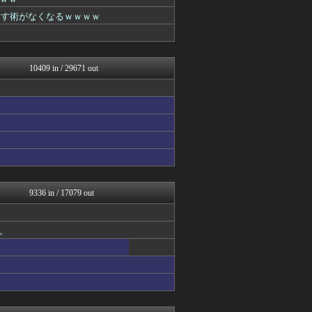
日本と韓国は敵か？味方か？...
VIPPER速報
なす術がなくなるｗｗｗｗ
パカ娘速報！！ウマ娘まとめ...
マジキチ速報
それからの出来事() アイ...
ネラーボイス
10409 in / 29671 out
明日は何を食べようか
哲学ニュースnwk
常識的に考えた
素敵な鬼女様
1000mg
スターライト速報 -遊戯王...
ゲーム実況者速報＠YouT...
かぞくちゃんねる
阪神タイガースちゃんねる
ミニゴブ速報 ～グラブルま...
9336 in / 17079 out
アルファルファモザイク＠ネ...
あらまめ2ch
乃木通 乃木坂46櫻坂46...
。
ラビット速報
投資ちゃんねる
ヒーローNEWS
コンテンツ・声優 | ラブ...
鬼女はみた -修羅場・恋愛...
ゆるゲーマー遅報