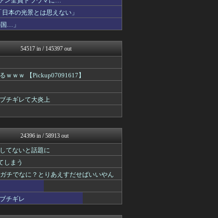
ファン全員トラウマに…
韓国ニュース反応まとめ
「日本の光景とは思えない」
コンテンツ・声優 | ラブ...
の国…」
ゲーム実況者速報＠YouT...
坂道情報通～乃木坂46まと...
バスケまとめ・COM
54517 in / 145397 out
基地沢直樹-復讐・修羅場・...
婚外ちゃんねる
国難にあってもの申す！！
【Pickup07091617】
アナ速‐女子アナ画像速報
アルファルファモザイク＠ネ...
もみあげチャ～シュ～
がブチギレて大炎上
GOSSIP速報
マニア・オブ・フットボール...
【サッカー まとめ】サカラ...
海外の反応 お隣速報
24396 in / 58913 out
わんこーる速報！
海外のお前ら 海外の反応
してないと話題に
なんJミュージアム
れてしまう
婚外ちゃんねる
基地沢直樹-復讐・修羅場・...
てガチでなに？とりあえすだせばいいやん
スコールちゃんねる｜２ちゃ...
まとめロッテ！
ブチギレ
おたくみくす 声優まとめ
まどドラまとめ速報 魔法少...
筋肉速報