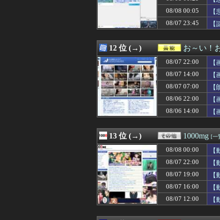
08/08 00:00
#韓国記事翻訳 
08/08 00:05
08/08 00:00
【悲報】仙台育英
【
08/08 00:00
【ウマ娘】ジェン
08/07 23:45
【
08/08 00:00
日本人女性イン
08/08 00:00
【学マス】AIラ
08/08 00:00
ジャンポケ斉藤
12 位 (→)
お～い！
08/08 00:00
冷やし中華と冷
08/07 22:00
【
08/08 00:00
宮崎駿「心の穴を
08/08 00:00
妊娠のフィリピン
08/07 14:00
【
08/08 00:00
トメ「旅行中はウ
08/07 07:00
【
08/08 00:00
【動画】ロシア
08/06 22:00
08/08 00:00
【遊戯王情報】Yu-Gi
【
08/08 00:00
加藤純一さん、
08/06 14:00
【
08/08 00:00
44歳バツイチな
08/08 00:00
阪神・藤川監督、
08/08 00:00
【グラブル】カ
13 位 (→)
1000mg
[一
08/08 00:00
【動画】女子高
08/08 00:00
【
08/08 00:00
【超悲報】Z新
08/08 00:00
松尾美佑ちゃんの
08/07 22:00
【
08/08 00:00
沖縄尚学のチア
08/07 19:00
【
08/08 00:00
【画像あり】居酒
08/07 16:00
【
08/08 00:00
旧アニメ版「X-
08/08 00:00
【ラブライブ！】
08/07 12:00
【
08/08 00:00
姑「子供いないん
08/08 00:00
漫画ゲームアニ