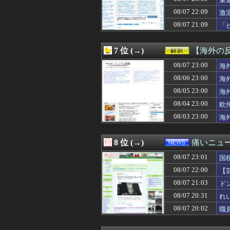
08/08 00:19
【画像】ほぼ全
呆
08/08 00:19
与田ちゃん、プ
08/07 22:09
激
08/08 00:18
美味しい洋食屋
08/07 21:09
「
08/08 00:18
朝から嫁がやらか
08/08 00:18
【衝撃】大学生の
08/08 00:15
【画像】台湾女子
7 位 (→)
【海外の
08/08 00:13
京大病院､脳腫瘍
08/08 00:12
08/07 23:00
嫁の動きが怪し
海
08/08 00:12
【FF14】ケテ
08/06 23:00
海
08/08 00:12
【悲報】リュウ
08/05 23:00
海
08/08 00:11
ショートスリー
08/08 00:10
【画像】昔の2
08/04 23:00
欧
08/08 00:10
【移民】2025
08/03 23:00
海
08/08 00:10
【悲報】ハゲ隠
08/08 00:10
【急いで引っ越せ
08/08 00:09
篠笛やってみた
8 位 (→)
痛いニュース
08/08 00:09
【動画あり】ミ
08/07 23:01
08/08 00:09
【画像】B型作
国
08/08 00:09
反斎藤知事派が本
08/07 22:00
【
08/08 00:07
日本をダメにし
損
08/07 21:03
ド
08/08 00:07
【驚愕】J1岡山
08/08 00:07
『これ描いて死ね
08/07 20:31
れ
08/08 00:06
【ウマ娘】海外の
08/07 20:02
職
08/08 00:06
女の子が私のオニ
08/08 00:05
【画像】欲求満