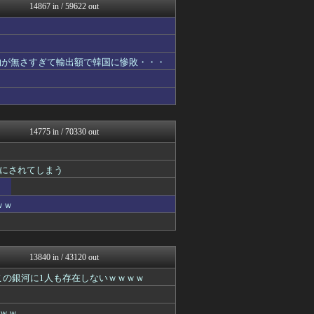
大艦巨砲主義！
14867 in / 59622 out
最強ジャンプ放送局
アニゲー速報
わんこーる速報！
不思議.net - 5ch...
物が無さすぎて輸出額で韓国に惨敗・・・
今日速2ch
子育てちゃんねる
モナニュース
もきゅ速(*´ω`*)人(...
おたくみくす 声優まとめ
かせまと！
14775 in / 70330 out
修羅の華-家庭・生活まとめ
アニはつ -アニメ発信場-
あぁ^～こころがぴょんぴょ...
にされてしまう
まにゅそく 2chまとめニ...
mutyunのゲーム+αブ...
GUNDAM.LOG｜ガン...
ｗｗ
フィルダースチョイス
うまぴょいチャンネル -ウ...
汎用型自作PCまとめ
AKB48タイムズ（AKB...
13840 in / 43120 out
凹凸ちゃんねる 発達障害・...
この銀河に1人も存在しないｗｗｗｗ
PCパーツまとめ
オーバージョイド！
竜速（りゅうそく）
ｗｗ