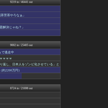
キニ速
9219 in / 46441 out
黒マッチョニュース
みそパンNEWS
あ艦これ ～艦隊これくしょ...
滅茶苦茶やろなぁ」
鬼女の宅配便 - 修羅場・...
ゴタゴタシタニュース
題解決じゃね？」
Y速報
修羅ママ速報
修羅場ハザード -復讐・D...
韓国ニュース反応まとめ
9002 in / 25405 out
ュで逃走中
ｗｗｗｗｗ
り返し、日本人をゾンビ化させている」と
約2200万円）
8724 in / 21698 out